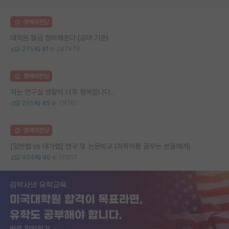
명예의전당
대학원 월급 정리해준다 (공대 기준)
275
91
287476
명예의전당
저는 연구실 생활이 너무 행복합니다..
295
45
78781
명예의전당
[일반랩 vs 대가랩] 연구 및 논문비교 (과학자를 꿈꾸는 분들에게)
404
40
111017