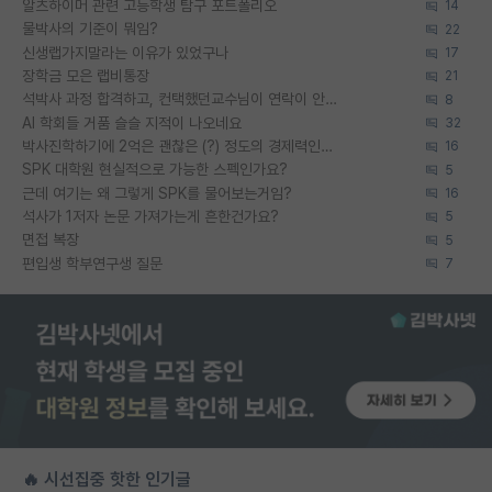
알츠하이머 관련 고등학생 탐구 포트폴리오
14
물박사의 기준이 뭐임?
22
신생랩가지말라는 이유가 있었구나
17
장학금 모은 랩비통장
21
석박사 과정 합격하고, 컨택했던교수님이 연락이 안됩니다...
8
AI 학회들 거품 슬슬 지적이 나오네요
32
박사진학하기에 2억은 괜찮은 (?) 정도의 경제력인가요
16
SPK 대학원 현실적으로 가능한 스펙인가요?
5
근데 여기는 왜 그렇게 SPK를 물어보는거임?
16
석사가 1저자 논문 가져가는게 흔한건가요?
5
면접 복장
5
편입생 학부연구생 질문
7
🔥 시선집중 핫한 인기글