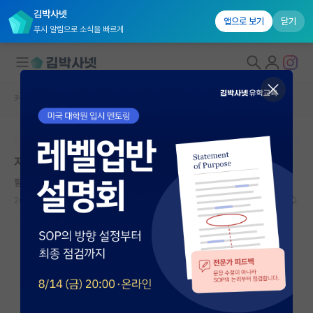
김박사넷
앱으로 보기
닫기
푸시 알림으로 소식을 빠르게
커뮤니티 홈
자유 게시판(아무개랩)
대학원생 모집
본문이 수정되지 않는 박제글입니다.
국내대학원 정보
지방토박이의 서울 상경 걱정 질문
연구실&오픈랩
팔팔한 그레이스 호퍼
커뮤니티
2024.10.02
8
966
커뮤니티 홈
전체글보기
베스트 게시판
IF 명예의전당