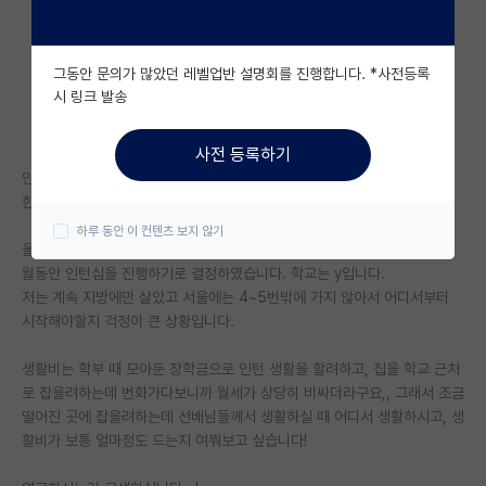
자유 게시판(아무개랩)
그동안 문의가 많았던 레벨업반 설명회를 진행합니다. *사전등록
미국 유학 게시판
시 링크 발송
미국 대학원 합격 후기 게시판
사전 등록하기
대학원생 모집 게시판
안녕하세요 선배님들
한가지 여쭤볼게 있어서 이렇게 글을 올리게 되었습니다
대학원 합격 후기 게시판
하루 동안 이 컨텐츠 보지 않기
올해 5월에 원하는 연구실 교수님과의 면담을 통해서 내년 1월부터 3~6개
연구실(PI) 홍보 게시판
월동안 인턴십을 진행하기로 결정하였습니다. 학교는 y입니다.
저는 계속 지방에만 살았고 서울에는 4~5번밖에 가지 않아서 어디서부터
석박사 채용 정보 게시판
시작해야할지 걱정이 큰 상황입니다.
임용 정보 게시판
생활비는 학부 때 모아둔 장학금으로 인턴 생활을 할려하고, 집을 학교 근처
학부 인턴 게시판
로 잡을려하는데 번화가다보니까 월세가 상당히 비싸더라구요,, 그래서 조금
떨어진 곳에 잡을려하는데 선배님들께서 생활하실 때 어디서 생활하시고, 생
취업 게시판
활비가 보통 얼마정도 드는지 여쭤보고 싶습니다!
임용 후기 게시판