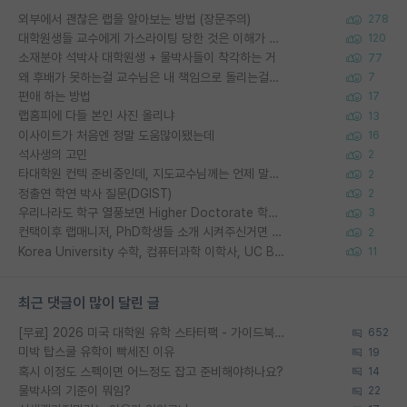
외부에서 괜찮은 랩을 알아보는 방법 (장문주의)
278
대학원생들 교수에게 가스라이팅 당한 것은 이해가 갑니다. 안타깝네요.
120
소재분야 석박사 대학원생 + 물박사들이 착각하는 거
77
왜 후배가 못하는걸 교수님은 내 책임으로 돌리는걸까요?
7
편애 하는 방법
17
랩홈피에 다들 본인 사진 올리냐
13
이사이트가 처음엔 정말 도움많이됐는데
16
석사생의 고민
2
타대학원 컨텍 준비중인데, 지도교수님께는 언제 말씀드려야 할까요?
2
정출연 학연 박사 질문(DGIST)
2
우리나라도 학구 열풍보면 Higher Doctorate 학위가 필요하다고 봅니다.
3
컨택이후 랩매니저, PhD학생들 소개 시켜주신거면 거의 컨펌에 가깝나요?
2
Korea University 수학, 컴퓨터과학 이학사, UC Berkeley 산업공학 대학원 공학박사가 되는 것은 쉽지 않겠죠?
11
최근 댓글이 많이 달린 글
[무료] 2026 미국 대학원 유학 스타터팩 - 가이드북 & 합격자 컨택메일 템플릿
652
미박 탑스쿨 유학이 빡세진 이유
19
혹시 이정도 스펙이면 어느정도 잡고 준비해야하나요?
14
물박사의 기준이 뭐임?
22