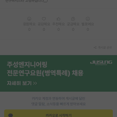
연구하시느라 고생하십니다,,,!
PI 전용 게시판
인문사회 계열 게시판
응원해요
공감해요
추천해요
궁금해요
별로에요
특수/전문대학원 게시판
0
0
0
0
0
반도체/AI 게시판
게시글 공유
장학금/장학생 게시판
학술 정보 게시판
홍보 게시판
커리어
유학교육
카카오 계정과 연동하여 게시글에 달린
이벤트
댓글 알람, 소식등을 빠르게 받아보세요
반도체 아카데미
카카오로 시작하기