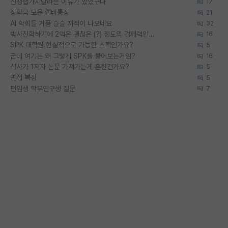
신생랩가지말라는 이유가 있었구나
17
장학금 모은 랩비통장
21
AI 학회들 거품 슬슬 지적이 나오네요
32
박사진학하기에 2억은 괜찮은 (?) 정도의 경제력인가요
16
SPK 대학원 현실적으로 가능한 스펙인가요?
5
근데 여기는 왜 그렇게 SPK를 물어보는거임?
16
석사가 1저자 논문 가져가는게 흔한건가요?
5
면접 복장
5
편입생 학부연구생 질문
7