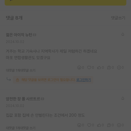
재팬라운지 🌸
댓글 8개
댓글쓰기
젊은 아이작 뉴턴
2024.10.02
거주는 학교 기숙사나 지역학사가 제일 저렴하긴 하겠네요
마포 연합생활관도 있겠구요
0
0
0
0
0
대댓글 1개
대댓글 쓰기
해당 댓글을 보려면 로그인이 필요합니다.
로그인하기
얌전한 장 폴 사르트르
2024.10.02
집값 포함 집에 손 안벌린다는 조건에서 200 정도
0
0
0
0
0
대댓글 1개
대댓글 쓰기