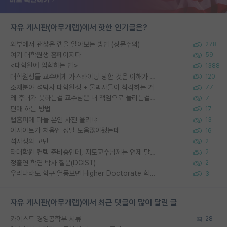
자유 게시판(아무개랩)에서 핫한 인기글은?
외부에서 괜찮은 랩을 알아보는 방법 (장문주의)
278
여기 대학원생 홈페이지다
59
<대학원에 입학하는 법>
1388
대학원생들 교수에게 가스라이팅 당한 것은 이해가 갑니다. 안타깝네요.
120
소재분야 석박사 대학원생 + 물박사들이 착각하는 거
77
왜 후배가 못하는걸 교수님은 내 책임으로 돌리는걸까요?
7
편애 하는 방법
17
랩홈피에 다들 본인 사진 올리냐
13
이사이트가 처음엔 정말 도움많이됐는데
16
석사생의 고민
2
타대학원 컨텍 준비중인데, 지도교수님께는 언제 말씀드려야 할까요?
2
정출연 학연 박사 질문(DGIST)
2
우리나라도 학구 열풍보면 Higher Doctorate 학위가 필요하다고 봅니다.
3
자유 게시판(아무개랩)에서 최근 댓글이 많이 달린 글
카이스트 경영공학부 서류
28