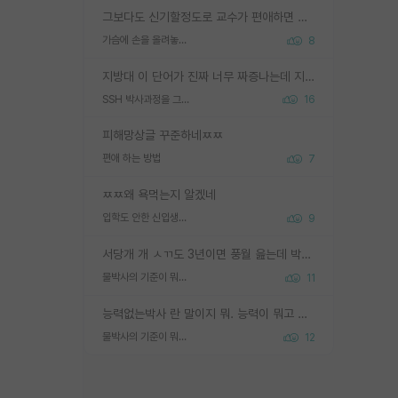
그보다도 신기할정도로 교수가 편애하면 그사람만 논문이 되더라구요 내용이 다른 사람보다 허접해도요
가슴에 손을 올려놓고 싫어하는 사람 불공정하게 리뷰
8
지방대 이 단어가 진짜 너무 짜증나는데 지방대면 다 그냥 쓰레기인가요? 무슨 말 같지도 않은 댓글들이 있는건지??? 지방에도 충분히 좋은 대학 많고 충분히 잘하는 교수님들 많습니다 포항공대 4개 IST 대표 지거국들 여기 모두 다 지방에 있고 여기 출신들 중에 교수하는 분들 적지 않습니다 지거국 출신이 무슨 교수를 하냐?라고 생각할 사람들 많은데 상위 대표 지거국에 아웃라이어들 많습니다 결국 개인의 연구역량과 실적이 중요합니다 이 역량을 펼치는데 있어서 지도교수와의 합도 중요합니다. 그리고 경력이 필요하면 해외포닥까지 다녀오세요
SSH 박사과정을 그만두고 지방대 박사로 옮기면 교수의 꿈은 끝일까요?
16
피해망상글 꾸준하네ㅉㅉ
편애 하는 방법
7
ㅉㅉ왜 욕먹는지 알겠네
입학도 안한 신입생이 원래 관심을 받나요
9
서당개 개 ㅅㄲ도 3년이면 풍월 읊는데 박사 5년 이상 대리고 있으면서 물된건 교수 탓 맞는ㄱ게 거기가 서당이 아니란 소리임
물박사의 기준이 뭐임?
11
능력없는박사 란 말이지 뭐. 능력이 뭐고 능력이 있다는게 뭔지는 사람마다 기준이 다르니까 얘기해봐야 서로 자기 기준만 얘기해서 논쟁이 끝이 안나고. 주위에서 능력있고 야심있는 신입생이 교수가 유의미한 피드백을 아예 안주면서 제대로된 과제에 참여해볼 기회도 제공하지 않고 잡일 뺑뺑이만 돌려서 맨날 단순작업만 하면서 밤새다가 눈빛이 점점 죽어가는걸 본 사람은 물박사는 교수탓이라고 하고, 교수는 이것저것 알려도 주고 기회도 주고 사수 동기 붙여주면서 어떻게든 끌고가려고 하는데 본인이 매일 뺀질거리면서 출근 하는둥마는둥 하다가 기껏 와서도 폰이나 쳐다보다가 실험 망치고 저녁약속있어서 먼저 가볼게요~ 하는걸 본 사람은 물박사는 본인탓이라고 함.
물박사의 기준이 뭐임?
12