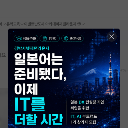
어
유학교육
이벤트
반도체 아카데미
재팬라운지 🌸
나요
스크랩
신고하