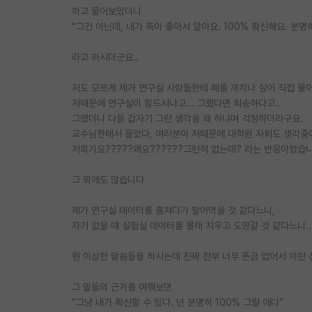
하고 물어보았더니
“그건 아닌데, 내가 촉이 좋아서 알아요. 100% 확신해요. 
라고 하시더군요..
저도 모르게 제가 연구실 사람들한테 폐를 끼치나 싶어 직접 물
저때문에 연구실이 힘드시냐고... 그랬다면 죄송하다고..
그랬더니 다들 갑자기 그런 생각을 왜 하냐며 걱정하더라구요.
교수님한테서 들었다, 여러분이 저때문에 대학원 자퇴도 생각중
저희가요?????왜요??????그런적 없는데? 라는 반응이었습니
그 외에도 많습니다
제가 연구실 데이터를 훔쳐다가 팔아먹을 것 같다느니,
자기 없을 때 실험실 데이터를 몰래 지우고 도망갈 것 같다느니..
뭔 이상한 말씀들을 하시는데 진짜 전부 너무 뜬금 없어서 이런
그 말들의 근거를 여쭤보면
“그냥 내가 확신할 수 있다. 넌 분명히 100% 그럴 애다”