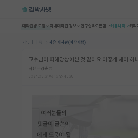
대학원생 모집
국내대학원 정보
연구실&오픈랩
커뮤니티
커리
커뮤니티 홈
자유 게시판(아무개랩)
교수님이 피해망상이신 것 같아요 어떻게 해야 하
착한 우장춘
2024.08.31
16
4538