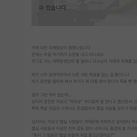
저에 대한 피해망상이 엄청나십니다
문제는 이걸 여기저기 소문을 내고 다니세요
웃기죠 저는 대학원생인데 뭘 얼마나 교수님이 저에게 피해를 입으
제가 너무 공격적이어서 다른 사람 멱살을 잡는 걸 봤다느니
제가 운전을 험하게 해서 자기가 제 타를 얻어 탔다가 죽을 뻔 
결코 그런 적이 없는데...
심지어 운전은 저보고 “의외로” 부드럽게 잘 한다고 했으면서..(
특히 멱살 언급은 너무나도 뜬금없어서 랩실 사람들 모두가 의
심지어는 저보고 랩실 사람들이 저때문에 자퇴하고 싶어한다 하
랩실 사람들과 지금껏 전혀 갈등 없이 너무나도 즐겁게 잘 지내온
“혹시 그 말씀은 랩실 분들께 직접 들으신걸까요?”