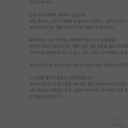
라고만 하시고...
진짜 이거 때문에 그만두고 싶습니다
판도 좁아서 소문 더 나빠질 것 같아서 두려워요.. 솔직히 저거 
계속 이러다가는 정말 이미지 너무 나빠질 것 같습니다..
6학기차라 그만 두기에도 애매한데 역시 런이 답일까요?
첨부터 그러진 않으셨는데.. 매번 다른 사람 험담을 엄청 하시길
근데 이젠 저한테 하시는 거 보니 그냥 그것도 다 거짓말인 것 같
뭔가 이렇다 할 사건도 딱히 없는데 정도가 점점 심해지셔서 힘
+) 오해를 풀고자 말씀도 드려보았습니다.
오해가 있으신 것 같다 말을 해보아도 절대 오해가 아니라 하십
자긴 함부로 오해같은 거 할 사람이 아니라며, 자기 촉이 너무 좋
저 정말 미치겠습니다
응원해요