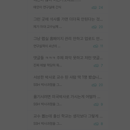
애인이 연구실에 간식
24
그런 곳에 석사를 가면 더더욱 안된다는 것을 깨달으시면 된겁니다!
제가 자대 교수님께 무례하게 행동한 걸까요?
20
그냥 랩실 홈페이지 관리 안하고 업로드 안한거 아님?
연구실적이 4년의 공백이 있는거 어떻게 생각하냐
11
댓글들 ㅋㅋㅋ 주제 파악 못하고 저런 댓글들을 쓰네. 조직에 인간이 얼마나 중요한데 걱정될 수도 있지 ㅋㅋ 본인들은 퍽이나 잘하나봐 ? 현실은 남들한테 욕 안 먹는 1인분만 하는 것도 힘들텐데 ?
진짜 제발 적당히 똑똑한 박사과정이라도 위에 있었으면..
7
서성한 박사로 교수 된 사람 딱 1명 봤습니다. 근데 지방대 박사로 교수된 거는 기적이 일어나야되요. 서성한 학부부터여도 빡센게 교수임용일텐데 지방대박사로 무슨 교수가 되나요...... 중소기업/중견기업 팀장급/연구소장급이나 될거 같네요.
SSH 박사과정을 그만두고 지방대 박사로 옮기면 교수의 꿈은 끝일까요?
20
옮기시려면 미국박사로 가시는게 어떨까 싶네요. 교수가 꿈이면 미국박사 하고 미국교수 까지 같이 노리시는게 기회가 많지 않을까요?
SSH 박사과정을 그만두고 지방대 박사로 옮기면 교수의 꿈은 끝일까요?
9
교수 뽑는데 출신 학교는 생각보다 그렇게 안 봄. 앞으로는 더 안 보게 될거임. 박사는 어디서 진행해도 됨. 단, 제대로 쌓고 좋은 실적 만들 수 있다면. 그런데 지방대는 그럴 가능성이 지극히 낮음. 나만 열심히 잘 하면 된다? 인간은 주변 환경에 지배되는 나약한 존재임. 주변의 지방대 대학원생과 섞이고 지방 특유의 여유로움 또는 나쁘게 얘기해서 나태함에 젖어 살다보면 교수의 꿈 자체를 잊어버리게 될 가능성도 있음. 주변 환경이 70~80%임.
SSH 박사과정을 그만두고 지방대 박사로 옮기면 교수의 꿈은 끝일까요?
8