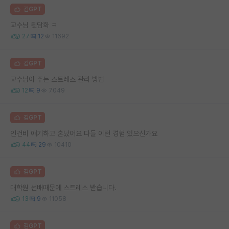
김GPT
교수님 뒷담화 ㅋ
27
12
11692
김GPT
교수님이 주는 스트레스 관리 방법
12
9
7049
김GPT
인건비 얘기하고 혼났어요 다들 이런 경험 있으신가요
44
29
10410
김GPT
대학원 선배때문에 스트레스 받습니다.
13
9
11058
김GPT