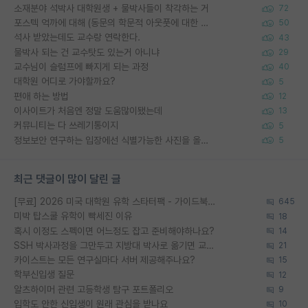
소재분야 석박사 대학원생 + 물박사들이 착각하는 거
72
포스텍 억까에 대해 (동문의 학문적 아웃풋에 대한 반박)
50
석사 받았는데도 교수랑 연락한다.
43
물박사 되는 건 교수탓도 있는거 아니냐
29
교수님이 슬럼프에 빠지게 되는 과정
40
대학원 어디로 가야할까요?
5
편애 하는 방법
12
이사이트가 처음엔 정말 도움많이됐는데
13
커뮤니티는 다 쓰레기통이지
5
정보보안 연구하는 입장에선 식별가능한 사진을 올리는건 비추이긴함
5
최근 댓글이 많이 달린 글
[무료] 2026 미국 대학원 유학 스타터팩 - 가이드북 & 합격자 컨택메일 템플릿
645
미박 탑스쿨 유학이 빡세진 이유
18
혹시 이정도 스펙이면 어느정도 잡고 준비해야하나요?
14
SSH 박사과정을 그만두고 지방대 박사로 옮기면 교수의 꿈은 끝일까요?
21
카이스트는 모든 연구실마다 서버 제공해주나요?
15
학부신입생 질문
12
알츠하이머 관련 고등학생 탐구 포트폴리오
9
입학도 안한 신입생이 원래 관심을 받나요
10