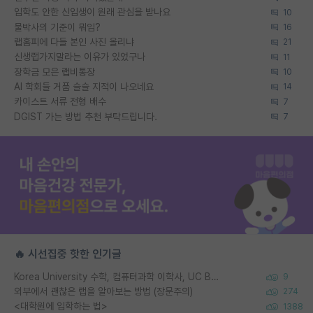
입학도 안한 신입생이 원래 관심을 받나요
10
물박사의 기준이 뭐임?
16
랩홈피에 다들 본인 사진 올리냐
21
신생랩가지말라는 이유가 있었구나
11
장학금 모은 랩비통장
10
AI 학회들 거품 슬슬 지적이 나오네요
14
카이스트 서류 전형 배수
7
DGIST 가는 방법 추천 부탁드립니다.
7
🔥 시선집중 핫한 인기글
Korea University 수학, 컴퓨터과학 이학사, UC Berkeley 산업공학 대학원 공학박사가 되는 것은 쉽지 않겠죠?
9
외부에서 괜찮은 랩을 알아보는 방법 (장문주의)
274
<대학원에 입학하는 법>
1388