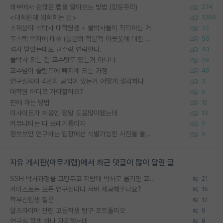
외부에서 괜찮은 랩을 알아보는 방법 (장문주의)
274
<대학원에 입학하는 법>
1388
소재분야 석박사 대학원생 + 물박사들이 착각하는 거
72
포스텍 억까에 대해 (동문의 학문적 아웃풋에 대한 반박)
50
석사 받았는데도 교수랑 연락한다.
43
물박사 되는 건 교수탓도 있는거 아니냐
29
교수님이 슬럼프에 빠지게 되는 과정
40
연구실적이 4년의 공백이 있는거 어떻게 생각하냐
3
대학원 어디로 가야할까요?
5
편애 하는 방법
12
이사이트가 처음엔 정말 도움많이됐는데
13
커뮤니티는 다 쓰레기통이지
5
정보보안 연구하는 입장에선 식별가능한 사진을 올리는건 비추이긴함
5
자유 게시판(아무개랩)에서 최근 댓글이 많이 달린 글
SSH 박사과정을 그만두고 지방대 박사로 옮기면 교수의 꿈은 끝일까요?
21
카이스트는 모든 연구실마다 서버 제공해주나요?
15
학부신입생 질문
12
알츠하이머 관련 고등학생 탐구 포트폴리오
9
연구실 학생 하나 자퇴했는데
8