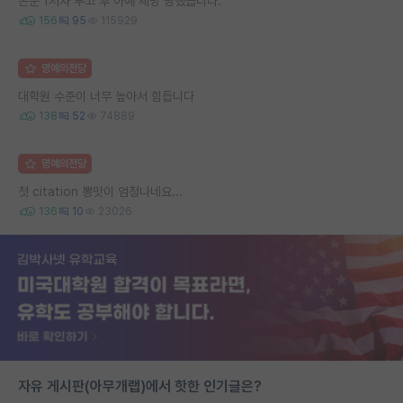
논문 1저자 투고 후 아예 제명 당했습니다.
156
95
115929
명예의전당
대학원 수준이 너무 높아서 힘듭니다
138
52
74889
명예의전당
첫 citation 뽕맛이 엄청나네요...
136
10
23026
자유 게시판(아무개랩)에서 핫한 인기글은?