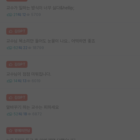
교수가 일하는 방식이 너무 싫다&hellip;
21
12
5709
김GPT
교수님 목소리만 들어도 눈물이 나요.. 어떡하면 좋죠
62
22
18799
김GPT
교수님이 점점 미워집니다.
14
13
6019
김GPT
말바꾸기 하는 교수는 피하세요
52
18
6872
명예의전당