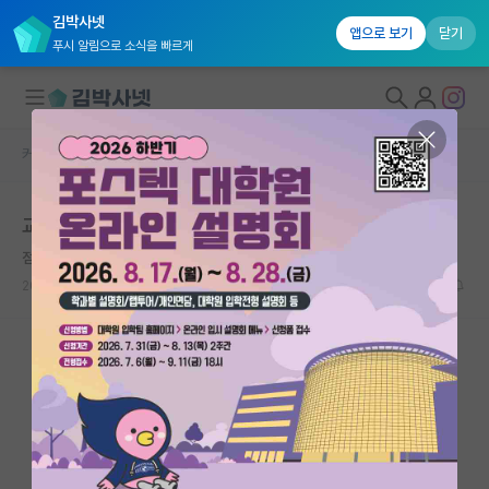
김박사넷
앱으로 보기
닫기
푸시 알림으로 소식을 빠르게
커뮤니티 홈
자유 게시판(아무개랩)
대학원생 모집
교수님한테 혼난거 어떻게 극복하나요?
국내대학원 정보
점잖은 백석
연구실&오픈랩
2024.03.09
8
4190
커뮤니티
커뮤니티 홈
전체글보기
베스트 게시판
IF 명예의전당