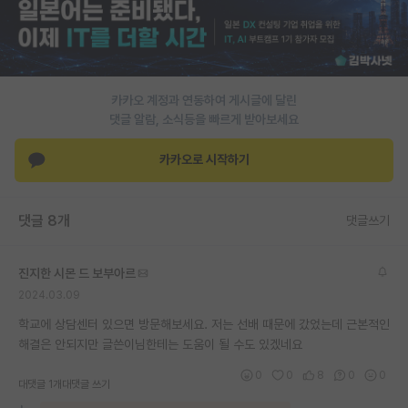
PI 전용 게시판
인문사회 계열 게시판
카카오 계정과 연동하여 게시글에 달린
특수/전문대학원 게시판
댓글 알람, 소식등을 빠르게 받아보세요
반도체/AI 게시판
카카오로 시작하기
장학금/장학생 게시판
학술 정보 게시판
댓글 8개
댓글쓰기
홍보 게시판
진지한 시몬 드 보부아르
커리어
2024.03.09
유학교육
학교에 상담센터 있으면 방문해보세요. 저는 선배 때문에 갔었는데 근본적인
해결은 안되지만 글쓴이님한테는 도움이 될 수도 있겠네요
이벤트
0
0
8
0
0
대댓글 1개
대댓글 쓰기
반도체 아카데미