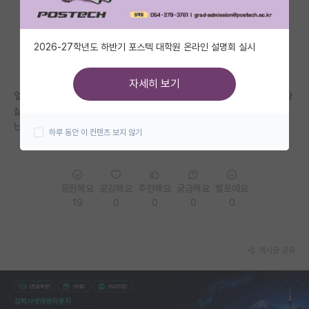
자유 게시판(아무개랩)
2026-27학년도 하반기 포스텍 대학원 온라인 설명회 실시
미국 유학 게시판
미국 대학원 합격 후기 게시판
자세히 보기
열심히 했는데 폭언 가까운말을 들었는데 이틀째 너무 힘듭니다.. 어제는 자
대학원생 모집 게시판
살충동이 느껴서 자살관련 영상들 찾아보다가 자고.. 많이들 교수님한테 혼
난다는데.. 제 멘탈은 왜 이렇게 약하죠? 어떻게 극복하나요?
하루 동안 이 컨텐츠 보지 않기
대학원 합격 후기 게시판
연구실(PI) 홍보 게시판
응원해요
공감해요
추천해요
궁금해요
별로에요
석박사 채용 정보 게시판
19
0
0
0
0
임용 정보 게시판
학부 인턴 게시판
게시글 공유
취업 게시판
임용 후기 게시판