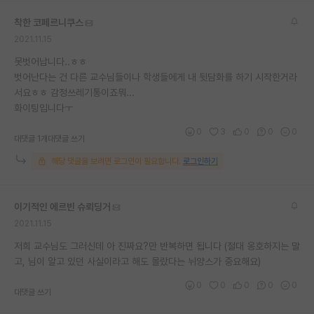
재팬라운지 🌸
착한 코페르니쿠스
2021.11.15
못벗어납니다..ㅎㅎ
벗어난다는 건 다른 교수님들이나 학생들에게 내 뒷담화를 하기 시작한거라
서요ㅎㅎ 감정쓰레기통이죠뭐...
화이팅입니다ㅜ
0
3
0
0
0
대댓글 1개
대댓글 쓰기
해당 댓글을 보려면 로그인이 필요합니다.
로그인하기
이기적인 에르빈 슈뢰딩거
2021.11.15
저희 교수님도 그러신데 아 진짜요?만 반복하면 됩니다 (절대 옹호하지는 말
고, 님이 알고 있던 사실이라고 해도 몰랐다는 뉘양스가 중요해요)
0
0
0
0
0
대댓글 쓰기