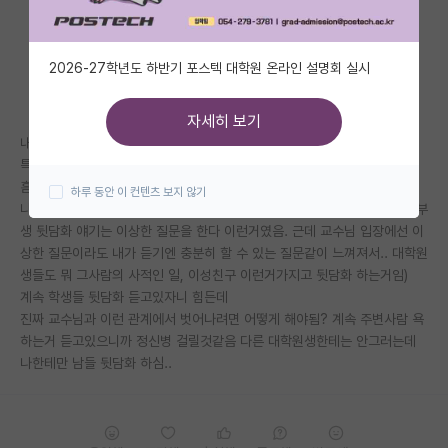
자유 게시판(아무개랩)
2026-27학년도 하반기 포스텍 대학원 온라인 설명회 실시
미국 유학 게시판
미국 대학원 합격 후기 게시판
자세히 보기
내앞에서 같은 대학원생 욕을 하기도 하고
대학원생 모집 게시판
특정 학부생을 욕하기도 하는데
흠…
하루 동안 이 컨텐츠 보지 않기
대학원 합격 후기 게시판
나는 아무리 들어도 그사람들이 크게 잘못했는지도 모르겠고 (이를테면 학부
생 뒷담화 얘기는 이상한 질문을 한다 이런거였음. 근데 교수님 입장에선 이
연구실(PI) 홍보 게시판
상한 질문이라도 내가 듣기엔 충분히 할 수 있는 질문같이 느껴져서.. 대학원
생들도 뭐 그사람의 사적인 일, 이성친구 이런거가지고 뒷담화 하는거임)
석박사 채용 정보 게시판
계속 학생들 뒷담화 듣고있자니 힘든데
임용 정보 게시판
진짜 교수님과 이런 관계에서 벗어나려면 어떻게 해야됨? 계속 주변사람 욕
하는거 듣고있으니까 정신병 걸릴것같음 다른 대학원생한테는 안그러는데
학부 인턴 게시판
나한테만 남들 뒷담화 하심..
취업 게시판
임용 후기 게시판