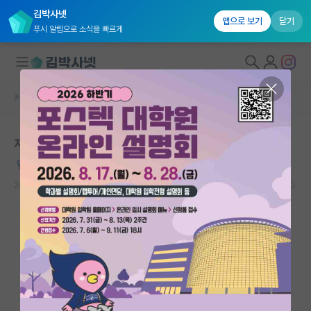
김박사넷
앱으로 보기
닫기
푸시 알림으로 소식을 빠르게
커뮤니티 홈
자유 게시판(아무개랩)
대학원생 모집
지도교수님이 뒷담화가 심한데
국내대학원 정보
칠칠맞은 알프레드 노벨
연구실&오픈랩
2021.11.15
3
4785
커뮤니티
커뮤니티 홈
전체글보기
베스트 게시판
IF 명예의전당