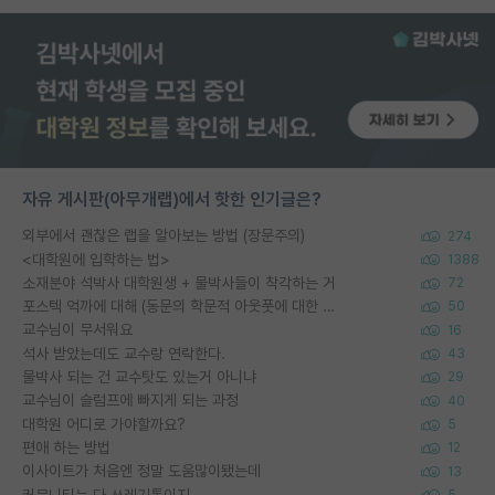
자유 게시판(아무개랩)에서 핫한 인기글은?
외부에서 괜찮은 랩을 알아보는 방법 (장문주의)
274
<대학원에 입학하는 법>
1388
소재분야 석박사 대학원생 + 물박사들이 착각하는 거
72
포스텍 억까에 대해 (동문의 학문적 아웃풋에 대한 반박)
50
교수님이 무서워요
16
석사 받았는데도 교수랑 연락한다.
43
물박사 되는 건 교수탓도 있는거 아니냐
29
교수님이 슬럼프에 빠지게 되는 과정
40
대학원 어디로 가야할까요?
5
편애 하는 방법
12
이사이트가 처음엔 정말 도움많이됐는데
13
커뮤니티는 다 쓰레기통이지
5