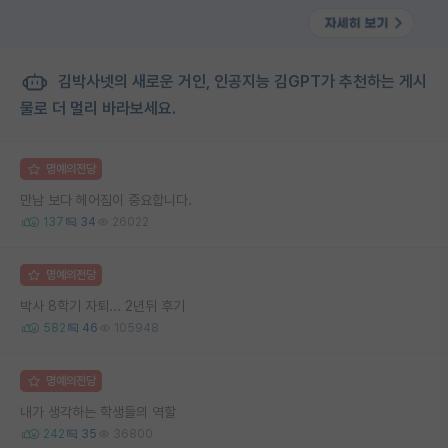
김박사넷의 새로운 거인, 인공지능 김GPT가 추천하는 게시
물로 더 멀리 바라보세요.
명예의전당
만남 보다 헤어짐이 중요합니다.
137
34
26022
명예의전당
박사 8학기 자퇴... 2년뒤 후기
582
46
105948
명예의전당
내가 생각하는 학생들의 역할
242
35
36800