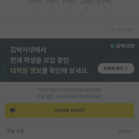
응원해요
공감해요
추천해요
궁금해요
별로에요
0
5
0
0
1
PI 전용 게시판
인문사회 계열 게시판
게시글 공유
특수/전문대학원 게시판
반도체/AI 게시판
장학금/장학생 게시판
학술 정보 게시판
홍보 게시판
카카오 계정과 연동하여 게시글에 달린
커리어
댓글 알람, 소식등을 빠르게 받아보세요
유학교육
카카오로 시작하기
이벤트
댓글 3개
댓글쓰기
반도체 아카데미