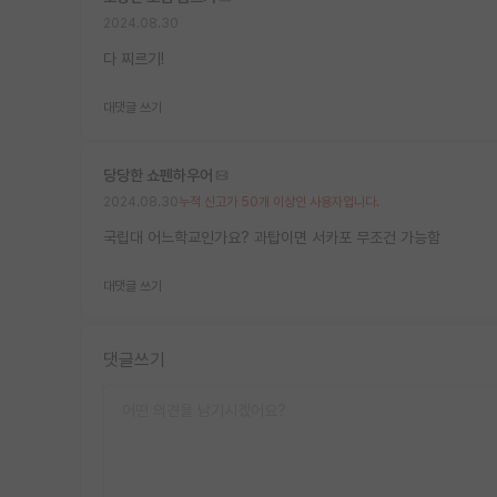
2024.08.30
다 찌르기!
대댓글 쓰기
당당한 쇼펜하우어
2024.08.30
누적 신고가 50개 이상인 사용자입니다.
국립대 어느학교인가요? 과탑이면 서카포 무조건 가능함
대댓글 쓰기
댓글쓰기