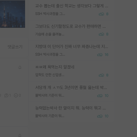
교수 뽑는데 출신 학교는 생각보다 그렇게 안 봄. 앞으로는 더 안 보게 될거임. 박사는 어디서 진행해도 됨. 단, 제대로 쌓고 좋은 실적 만들 수 있다면. 그런데 지방대는 그럴 가능성이 지극히 낮음. 나만 열심히 잘 하면 된다? 인간은 주변 환경에 지배되는 나약한 존재임. 주변의 지방대 대학원생과 섞이고 지방 특유의 여유로움 또는 나쁘게 얘기해서 나태함에 젖어 살다보면 교수의 꿈 자체를 잊어버리게 될 가능성도 있음. 주변 환경이 70~80%임.
SSH 박사과정을 그만두고 지방대 박사로 옮기면 교수의 꿈은 끝일까요?
8
그보다도 신기할정도로 교수가 편애하면 그사람만 논문이 되더라구요 내용이 다른 사람보다 허접해도요
가슴에 손을 올려놓고 싫어하는 사람 불공정하게 리뷰
8
지방대 이 단어가 진짜 너무 짜증나는데 지방대면 다 그냥 쓰레기인가요? 무슨 말 같지도 않은 댓글들이 있는건지??? 지방에도 충분히 좋은 대학 많고 충분히 잘하는 교수님들 많습니다 포항공대 4개 IST 대표 지거국들 여기 모두 다 지방에 있고 여기 출신들 중에 교수하는 분들 적지 않습니다 지거국 출신이 무슨 교수를 하냐?라고 생각할 사람들 많은데 상위 대표 지거국에 아웃라이어들 많습니다 결국 개인의 연구역량과 실적이 중요합니다 이 역량을 펼치는데 있어서 지도교수와의 합도 중요합니다. 그리고 경력이 필요하면 해외포닥까지 다녀오세요
댓글쓰기
SSH 박사과정을 그만두고 지방대 박사로 옮기면 교수의 꿈은 끝일까요?
16
ㅉㅉ왜 욕먹는지 알겠네
입학도 안한 신입생이 원래 관심을 받나요
8
서당개 개 ㅅㄲ도 3년이면 풍월 읊는데 박사 5년 이상 대리고 있으면서 물된건 교수 탓 맞는ㄱ게 거기가 서당이 아니란 소리임
0
1
0
물박사의 기준이 뭐임?
10
능력없는박사 란 말이지 뭐. 능력이 뭐고 능력이 있다는게 뭔지는 사람마다 기준이 다르니까 얘기해봐야 서로 자기 기준만 얘기해서 논쟁이 끝이 안나고. 주위에서 능력있고 야심있는 신입생이 교수가 유의미한 피드백을 아예 안주면서 제대로된 과제에 참여해볼 기회도 제공하지 않고 잡일 뺑뺑이만 돌려서 맨날 단순작업만 하면서 밤새다가 눈빛이 점점 죽어가는걸 본 사람은 물박사는 교수탓이라고 하고, 교수는 이것저것 알려도 주고 기회도 주고 사수 동기 붙여주면서 어떻게든 끌고가려고 하는데 본인이 매일 뺀질거리면서 출근 하는둥마는둥 하다가 기껏 와서도 폰이나 쳐다보다가 실험 망치고 저녁약속있어서 먼저 가볼게요~ 하는걸 본 사람은 물박사는 본인탓이라고 함.
물박사의 기준이 뭐임?
10