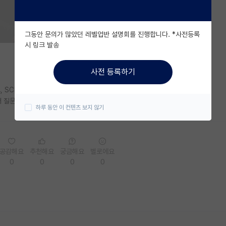
그동안 문의가 많았던 레벨업반 설명회를 진행합니다. *사전등록
시 링크 발송
사전 등록하기
SCI 논문(1저자)을 작성한 경험이 있습니다.
 질문 드립니다!
하루 동안 이 컨텐츠 보지 않기
공감해요
추천해요
궁금해요
별로에요
0
0
0
0