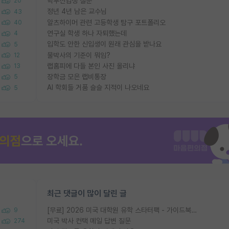
학부신입생 질문
20
정년 4년 남은 교수님
43
알츠하이머 관련 고등학생 탐구 포트폴리오
40
연구실 학생 하나 자퇴했는데
4
입학도 안한 신입생이 원래 관심을 받나요
5
물박사의 기준이 뭐임?
12
랩홈피에 다들 본인 사진 올리냐
13
장학금 모은 랩비통장
5
AI 학회들 거품 슬슬 지적이 나오네요
5
최근 댓글이 많이 달린 글
[무료] 2026 미국 대학원 유학 스타터팩 - 가이드북 & 합격자 컨택메일 템플릿
9
미국 박사 컨택 메일 답변 질문
274