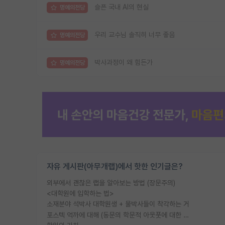
슬픈 국내 AI의 현실
명예의전당
우리 교수님 솔직히 너무 좋음
명예의전당
박사과정이 왜 힘든가
명예의전당
자유 게시판(아무개랩)에서 핫한 인기글은?
외부에서 괜찮은 랩을 알아보는 방법 (장문주의)
<대학원에 입학하는 법>
소재분야 석박사 대학원생 + 물박사들이 착각하는 거
포스텍 억까에 대해 (동문의 학문적 아웃풋에 대한 반박)