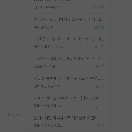
애인이 연구실에 간식
24
연 끊으세요...어차피 기업으로 간 제자 어떻게 못합니다. 기업에서는 교수들 사기꾼으로 보는 시선도 강하고, 앞에서나 교수님하고 떠받들어주지 많이 무시합니다. 영향력도 0에 수렴합니다. 그리고 생각해보십시오. 석사로 기업간 제자가 무슨 힘이 있다고 과제를 달라고 합니까? 말만 교수지 무능력자라고 생각합니다. 세금이 아깝습니다.
석사 받았는데도 교수랑 연락한다.
21
그런 곳에 석사를 가면 더더욱 안된다는 것을 깨달으시면 된겁니다!
제가 자대 교수님께 무례하게 행동한 걸까요?
20
그냥 랩실 홈페이지 관리 안하고 업로드 안한거 아님?
연구실적이 4년의 공백이 있는거 어떻게 생각하냐
11
댓글들 ㅋㅋㅋ 주제 파악 못하고 저런 댓글들을 쓰네. 조직에 인간이 얼마나 중요한데 걱정될 수도 있지 ㅋㅋ 본인들은 퍽이나 잘하나봐 ? 현실은 남들한테 욕 안 먹는 1인분만 하는 것도 힘들텐데 ?
진짜 제발 적당히 똑똑한 박사과정이라도 위에 있었으면..
7
서성한 박사로 교수 된 사람 딱 1명 봤습니다. 근데 지방대 박사로 교수된 거는 기적이 일어나야되요. 서성한 학부부터여도 빡센게 교수임용일텐데 지방대박사로 무슨 교수가 되나요...... 중소기업/중견기업 팀장급/연구소장급이나 될거 같네요.
SSH 박사과정을 그만두고 지방대 박사로 옮기면 교수의 꿈은 끝일까요?
20
게시글 공유
옮기시려면 미국박사로 가시는게 어떨까 싶네요. 교수가 꿈이면 미국박사 하고 미국교수 까지 같이 노리시는게 기회가 많지 않을까요?
SSH 박사과정을 그만두고 지방대 박사로 옮기면 교수의 꿈은 끝일까요?
9