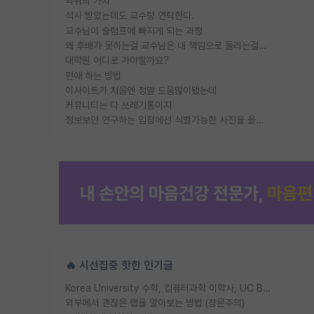
학위의 가치
석사 받았는데도 교수랑 연락한다.
교수님이 슬럼프에 빠지게 되는 과정
왜 후배가 못하는걸 교수님은 내 책임으로 돌리는걸까요?
대학원 어디로 가야할까요?
편애 하는 방법
이사이트가 처음엔 정말 도움많이됐는데
커뮤니티는 다 쓰레기통이지
정보보안 연구하는 입장에선 식별가능한 사진을 올리는건 비추이긴함
🔥 시선집중 핫한 인기글
Korea University 수학, 컴퓨터과학 이학사, UC Berkeley 산업공학 대학원 공학박사가 되는 것은 쉽지 않겠죠?
외부에서 괜찮은 랩을 알아보는 방법 (장문주의)