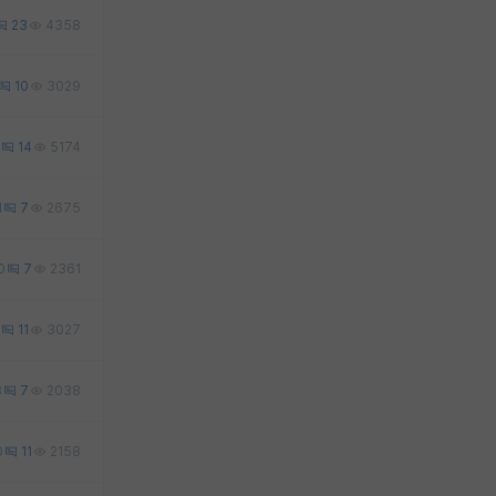
23
4358
10
3029
14
5174
1
7
2675
0
7
2361
11
3027
3
7
2038
0
11
2158