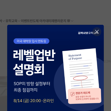
어
유학교육
이벤트
반도체 아카데미
재팬라운지 🌸
스크랩
신고하