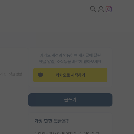
카카오 계정과 연동하여 게시글에 달린
댓글 알람, 소식등을 빠르게 받아보세요
기
댓글 알람
카카오로 시작하기
글쓰기
가장 핫한 댓글은?
능력없는박사 란 말이지 뭐. 능력이 뭐고 능력이 있다는게 뭔지는 사람마다 기준이 다르니까 얘기해봐야 서로 자기 기준만 얘기해서 논쟁이 끝이 안나고. 주위에서 능력있고 야심있는 신입생이 교수가 유의미한 피드백을 아예 안주면서 제대로된 과제에 참여해볼 기회도 제공하지 않고 잡일 뺑뺑이만 돌려서 맨날 단순작업만 하면서 밤새다가 눈빛이 점점 죽어가는걸 본 사람은 물박사는 교수탓이라고 하고, 교수는 이것저것 알려도 주고 기회도 주고 사수 동기 붙여주면서 어떻게든 끌고가려고 하는데 본인이 매일 뺀질거리면서 출근 하는둥마는둥 하다가 기껏 와서도 폰이나 쳐다보다가 실험 망치고 저녁약속있어서 먼저 가볼게요~ 하는걸 본 사람은 물박사는 본인탓이라고 함.