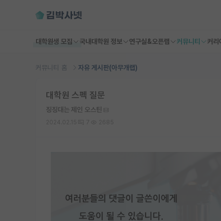
대학원생 모집
국내대학원 정보
연구실&오픈랩
커뮤니티
커리
커뮤니티 홈
자유 게시판(아무개랩)
대학원 스펙 질문
징징대는 제인 오스틴
2024.02.15
7
2685