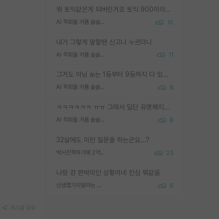
뭐 토익같은게 되버린거죠 토익 900이라고 영어잘하는건 아닙니다만 잘하는사람은 다 900을 넘는 그런
AI 학회들 거품 슬슬 지적이 나오네요
10
내가 그렇게 말할땐 신고나 누르더니
AI 학회들 거품 슬슬 지적이 나오네요
11
그거도 아님 ai는 1등부터 9등까지 다 있음 그거도 없는 사람은 뭐냐 교수가 그냥 못하게 한거 1등급도 교수가 막으면 안됨
AI 학회들 거품 슬슬 지적이 나오네요
8
ㅋㅋㅋㅋㅋㅋ ㅠㅠ 그래서 일단 유명해지는게 중요한거같습니다
AI 학회들 거품 슬슬 지적이 나오네요
8
32살에도 이런 질문을 하는군요...?
박사진학하기에 2억은 괜찮은 (?) 정도의 경제력인가요
23
나랑 걍 판박이인 상황이네 진심 뭐같음
신생랩가지말라는 이유가 있었구나
8
게시글 공유