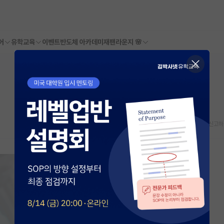
어
유학교육
이벤트
반도체 아카데미
재팬라운지 🌸
스크랩
신고하