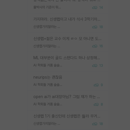
물박사의 기준이 뭐임?
14
가지마라. 신생랩이고 내가 석사 3학기차인데 최고참인데 나도 아무것도 모르는데 교수가 후배들 왜 논문 교육 안시키냐. 논문 왜 안 써오냐 닦달한다
신생랩가지말라는 이유가 있었구나
18
신생랩+젊은 교수 이게 ㄹㅇ 모 아니면 도인듯.
신생랩가지말라는 이유가 있었구나
16
ML 대부분이 골드 스탠다드 하나 상정해놓고 (벤치마크 데이터셋이 여러 개면 여러 개 상정) 그거 얼마나 잘 맞추나 싸움임 가끔 번뜩이는 설계 철학을 보여주는 논문들도 있지만 대부분 그거 성적 얼마나 더 올리느라에 혈안이 되어 있는 측면이 잇음
AI 학회들 거품 슬슬 지적이 나오네요
13
neurips는 괜찮음
AI 학회들 거품 슬슬 지적이 나오네요
9
open ai가 ai대장아님? 그럼 쟤가 하는 말이 다 맞겠네
AI 학회들 거품 슬슬 지적이 나오네요
8
신생랩 1기 출신인데 신생랩은 줠라 무거운 바벨 같은거임. 들면 대박인데 못들면 깔려 죽음. 아무도 알려주지 않는 환경에서 자생해야하지만, 일단 살아남았다면 그 어떤 사람보다 악착같고 생존력 높은 사람으로 거듭날 수 있음
신생랩가지말라는 이유가 있었구나
18