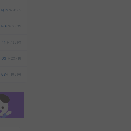
12
4145
1
6
3339
41
72399
63
20718
53
19696