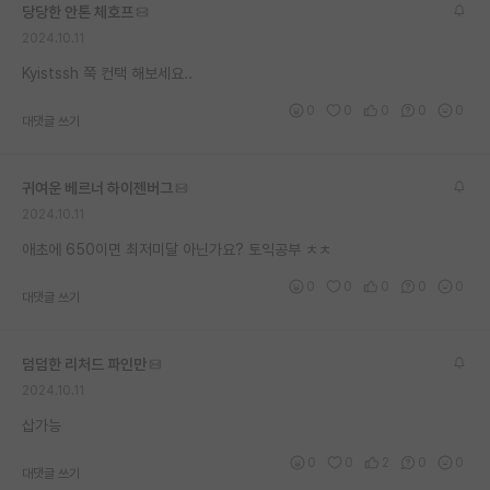
당당한 안톤 체호프
재팬라운지 🌸
2024.10.11
Kyistssh 쭉 컨택 해보세요..
0
0
0
0
0
대댓글 쓰기
귀여운 베르너 하이젠버그
2024.10.11
애초에 650이면 최저미달 아닌가요? 토익공부 ㅊㅊ
0
0
0
0
0
대댓글 쓰기
덤덤한 리처드 파인만
2024.10.11
삽가능
0
0
2
0
0
대댓글 쓰기