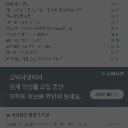
편애 하는 방법
6
카이스트는 모든 연구실마다 서버 제공해주나요?
15
학부신입생 질문
12
정년 4년 남은 교수님
8
알츠하이머 관련 고등학생 탐구 포트폴리오
9
연구실 학생 하나 자퇴했는데
8
물박사의 기준이 뭐임?
12
랩홈피에 다들 본인 사진 올리냐
19
장학금 모은 랩비통장
7
AI 학회들 거품 슬슬 지적이 나오네요
6
🔥 시선집중 핫한 인기글
Korea University 수학, 컴퓨터과학 이학사, UC Berkeley 산업공학 대학원 공학박사가 되는 것은 쉽지 않겠죠?
9