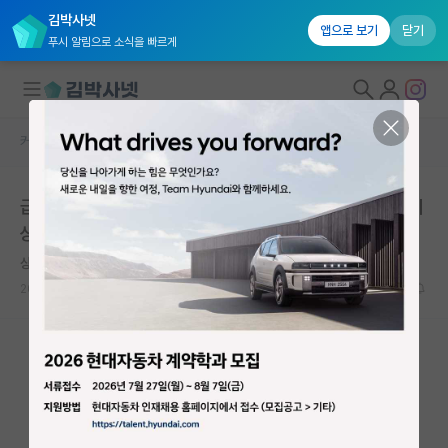
김박사넷
앱으로 보기
닫기
푸시 알림으로 소식을 빠르게
커뮤니티 홈
자유 게시판(아무개랩)
대학원생 모집
급하게 대학원 진학을 알아 보고 있는데 AI 대학원 자교 이
국내대학원 정보
상 갈 수 있을까요
연구실&오픈랩
상처받은 그레이스 호퍼
커뮤니티
2024.10.11
7
2361
커뮤니티 홈
전체글보기
베스트 게시판
IF 명예의전당