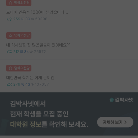
명예의전당
드디어 인용수 1000이 넘었습니다...
259
39
50398
명예의전당
내 석사생활 참 많은일들이 있엇네요^^
212
34
76572
명예의전당
대한민국 학계는 이게 문제임
279
43
107057