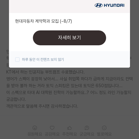
자유 게시판(아무개랩)
현대자동차 계약학과 모집 (~8/7)
미국 유학 게시판
미국 대학원 합격 후기 게시판
자세히 보기
대학원생 모집 게시판
인서울 하위권 졸업생입니다..
학점은 3.96이고 졸업 프로젝트로 NLP 관련 주제해서 학술대회 캡스톤 부
하루 동안 이 컨텐츠 보지 않기
대학원 합격 후기 게시판
문 우수 논문상 하나 받았고
KT에서 하는 인공지능 부트캠프 수료했습니다.
연구실(PI) 홍보 게시판
영어가 스펙이 굉장히 낮아서... 사실 취업쪽 하다가 급하게 지금이라도 컨택
을 받아 볼까 하는 거라 토익 스피킹은 있는데 토익은 650점입니다...
석박사 채용 정보 게시판
이 스펙으로 타대 AI 대학원 진학이 가능할까요..? 어느 정도 라인 가능할지
임용 정보 게시판
궁금합니다.
객관적으로 말씀해 주시면 감사하겠습니다.
학부 인턴 게시판
취업 게시판
응원해요
공감해요
추천해요
궁금해요
별로에요
임용 후기 게시판