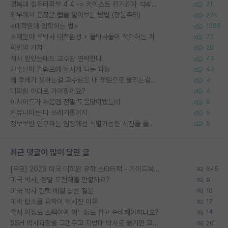
경북대 컴퓨터학부 4.4 -> 카이스트 전기전자 석박사통합과정 합격
21
외부에서 괜찮은 랩을 알아보는 방법 (장문주의)
274
<대학원에 입학하는 법>
1388
소재분야 석박사 대학원생 + 물박사들이 착각하는 거
72
학위의 가치
20
석사 받았는데도 교수랑 연락한다.
43
교수님이 슬럼프에 빠지게 되는 과정
40
왜 후배가 못하는걸 교수님은 내 책임으로 돌리는걸까요?
4
대학원 어디로 가야할까요?
4
이사이트가 처음엔 정말 도움많이됐는데
9
커뮤니티는 다 쓰레기통이지
5
정보보안 연구하는 입장에선 식별가능한 사진을 올리는건 비추이긴함
5
최근 댓글이 많이 달린 글
[무료] 2026 미국 대학원 유학 스타터팩 - 가이드북 & 합격자 컨택메일 템플릿
645
미국 박사, 정말 도전해볼 만할까요?
9
미국 박사 컨택 메일 답변 질문
10
미박 탑스쿨 유학이 빡세진 이유
17
혹시 이정도 스펙이면 어느정도 잡고 준비해야하나요?
14
SSH 박사과정을 그만두고 지방대 박사로 옮기면 교수의 꿈은 끝일까요?
20