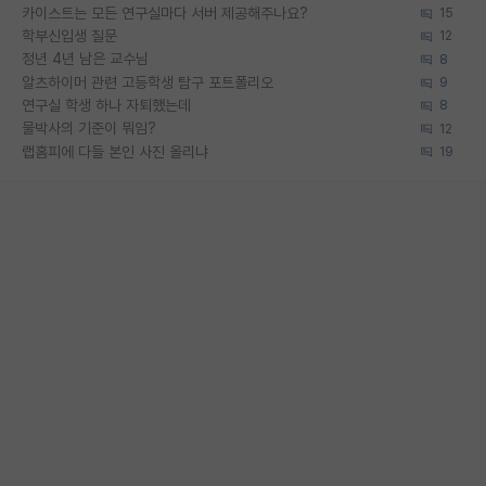
카이스트는 모든 연구실마다 서버 제공해주나요?
15
학부신입생 질문
12
정년 4년 남은 교수님
8
알츠하이머 관련 고등학생 탐구 포트폴리오
9
연구실 학생 하나 자퇴했는데
8
물박사의 기준이 뭐임?
12
랩홈피에 다들 본인 사진 올리냐
19