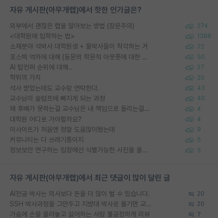
자유 게시판(아무개랩)에서 핫한 인기글은?
외부에서 괜찮은 랩을 알아보는 방법 (장문주의)
274
<대학원에 입학하는 법>
1388
소재분야 석박사 대학원생 + 물박사들이 착각하는 거
72
포스텍 억까에 대해 (동문의 학문적 아웃풋에 대한 반박)
50
AI 탑컨퍼 순위에 대해..
27
학위의 가치
20
석사 받았는데도 교수랑 연락한다.
43
교수님이 슬럼프에 빠지게 되는 과정
40
왜 후배가 못하는걸 교수님은 내 책임으로 돌리는걸까요?
4
대학원 어디로 가야할까요?
4
이사이트가 처음엔 정말 도움많이됐는데
9
커뮤니티는 다 쓰레기통이지
5
정보보안 연구하는 입장에선 식별가능한 사진을 올리는건 비추이긴함
5
자유 게시판(아무개랩)에서 최근 댓글이 많이 달린 글
AI전공 박사는 의사보다 돈을 더 많이 벌 수 있습니다.
20
SSH 박사과정을 그만두고 지방대 박사로 옮기면 교수의 꿈은 끝일까요?
20
가슴에 손을 올려놓고 싫어하는 사람 불공정하게 리뷰
7