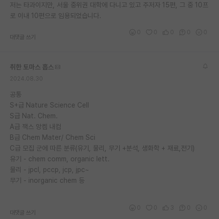
저는 타과이지만, 서울 중위권 대학에 다니고 있고 주저자 15편, 그 중 10프
로 이내 10편으로 임용되었습니다.
0
0
0
0
0
대댓글 쓰기
취한 토마스 홉스
2024.08.30
공통
S+급 Nature Science Cell
S급 Nat. Chem.
A급 잭스 앙켐 내컴
B급 Chem Mater/ Chem Sci
C급 모집 군에 따른 분류(유기, 물리, 무기 +분석, 생화학 + 재료,전기)
유기 - chem comm, organic lett.
물리 - jpcl, pccp, jcp, jpc~
무기 - inorganic chem 등
0
0
3
0
0
대댓글 쓰기