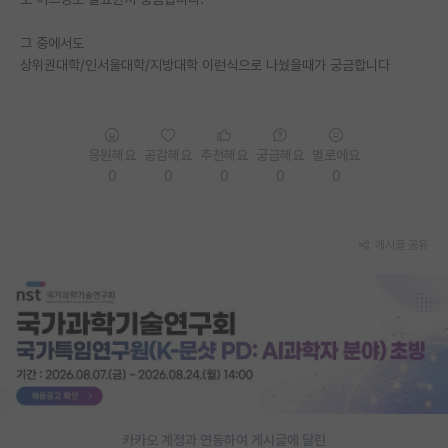
PI 전용 게시판
그 중에서도
상위권대학/인서울대학/지방대학 이런식으로 나눴을때가 궁금합니다
인문사회 계열 게시판
특수/전문대학원 게시판
반도체/AI 게시판
응원해요
공감해요
추천해요
궁금해요
별로에요
0
0
0
0
0
장학금/장학생 게시판
학술 정보 게시판
게시글 공유
홍보 게시판
커리어
유학교육
이벤트
반도체 아카데미
카카오 계정과 연동하여 게시글에 달린