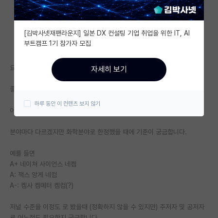
자유 게시판(아무개랩)
[김박사넷재팬라운지] 일본 DX 컨설팅 기업 취업을 위한 IT, AI
미국 유학 게시판
부트캠프 1기 참가자 모집
미국 대학원 합격 후기 게시판
요새 교수가 되기 정말 어렵다고 들었습니다.
자세히 보기
대학원생 모집 게시판
좋은 대학교 대학원 및 해외포닥을 다녀온다는 가정하에
대학원 합격 후기 게시판
하루 동안 이 컨텐츠 보지 않기
어느정도의 논문 실적을 가지고 있어야 교수 임용 인터뷰를 볼수있을까요?
연구실(PI) 홍보 게시판
분야마다 다르겠지만 화학분야로 한정했을 때에 기준이 궁금합니다.
석박사 채용 정보 게시판
예를 들면
임용 정보 게시판
A+ 네이쳐 사이언스 네켐
학부 인턴 게시판
A: 잭스 앙게 네컴
A-: 켐사 켐메터 켐컴(?)
취업 게시판
저널 수준을 이정도 로 봤을때 (정확하지 않을 수 있지만) 주저자 및 공저자
임용 후기 게시판
로 어느정도 필요한지 궁금합니다.