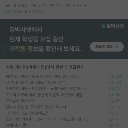
드디어 졸업합니다!! 교수님 마땅하십니까? ㅋㅋㅋㅋ
162
48
33834
자유 게시판(아무개랩)에서 핫한 인기글은?
외부에서 괜찮은 랩을 알아보는 방법 (장문주의)
275
내 석사생활 참 많은일들이 있엇네요^^
212
소재분야 석박사 대학원생 + 물박사들이 착각하는 거
74
포스텍 억까에 대해 (동문의 학문적 아웃풋에 대한 반박)
50
교수님이 무서워요
16
물박사 되는 건 교수탓도 있는거 아니냐
29
대학원 어디로 가야할까요?
5
SSH 박사과정을 그만두고 지방대 박사로 옮기면 교수의 꿈은 끝일까요?
9
편애 하는 방법
14