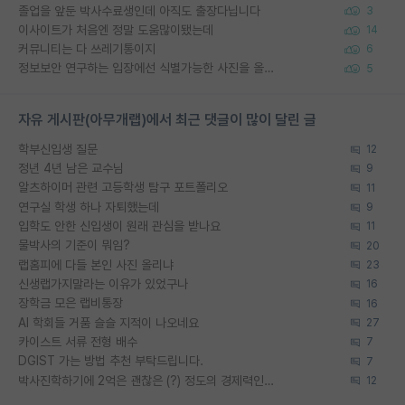
졸업을 앞둔 박사수료생인데 아직도 출장다닙니다
3
이사이트가 처음엔 정말 도움많이됐는데
14
커뮤니티는 다 쓰레기통이지
6
정보보안 연구하는 입장에선 식별가능한 사진을 올리는건 비추이긴함
5
자유 게시판(아무개랩)에서 최근 댓글이 많이 달린 글
학부신입생 질문
12
정년 4년 남은 교수님
9
알츠하이머 관련 고등학생 탐구 포트폴리오
11
연구실 학생 하나 자퇴했는데
9
입학도 안한 신입생이 원래 관심을 받나요
11
물박사의 기준이 뭐임?
20
랩홈피에 다들 본인 사진 올리냐
23
신생랩가지말라는 이유가 있었구나
16
장학금 모은 랩비통장
16
AI 학회들 거품 슬슬 지적이 나오네요
27
카이스트 서류 전형 배수
7
DGIST 가는 방법 추천 부탁드립니다.
7
박사진학하기에 2억은 괜찮은 (?) 정도의 경제력인가요
12