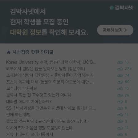
🔥 시선집중 핫한 인기글
Korea University 수학, 컴퓨터과학 이학사, UC Berkeley 산업공학 대학원 공학박사가 되는 것은 쉽지 않겠죠?
10
외부에서 괜찮은 랩을 알아보는 방법 (장문주의)
275
소재분야 석박사 대학원생 + 물박사들이 착각하는 거
74
포스텍 억까에 대해 (동문의 학문적 아웃풋에 대한 반박)
50
교수님이 무서워요
16
물박사 되는 건 교수탓도 있는거 아니냐
29
대학원 어디로 가야할까요?
5
SSH 박사과정을 그만두고 지방대 박사로 옮기면 교수의 꿈은 끝일까요?
9
편애 하는 방법
14
졸업을 앞둔 박사수료생인데 아직도 출장다닙니다
3
이사이트가 처음엔 정말 도움많이됐는데
14
커뮤니티는 다 쓰레기통이지
6