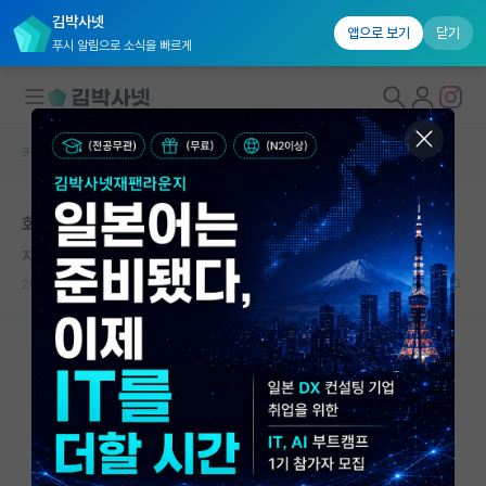
김박사넷
앱으로 보기
닫기
푸시 알림으로 소식을 빠르게
커뮤니티 홈
자유 게시판(아무개랩)
대학원생 모집
화학과 교수되려면 실적어느정도
국내대학원 정보
자상한 에이다 러브레이스
연구실&오픈랩
2024.08.30
12
5372
커뮤니티
커뮤니티 홈
전체글보기
베스트 게시판
IF 명예의전당