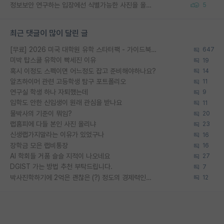
정보보안 연구하는 입장에선 식별가능한 사진을 올리는건 비추이긴함
5
최근 댓글이 많이 달린 글
[무료] 2026 미국 대학원 유학 스타터팩 - 가이드북 & 합격자 컨택메일 템플릿
647
미박 탑스쿨 유학이 빡세진 이유
19
혹시 이정도 스펙이면 어느정도 잡고 준비해야하나요?
14
알츠하이머 관련 고등학생 탐구 포트폴리오
11
연구실 학생 하나 자퇴했는데
9
입학도 안한 신입생이 원래 관심을 받나요
11
물박사의 기준이 뭐임?
20
랩홈피에 다들 본인 사진 올리냐
23
신생랩가지말라는 이유가 있었구나
16
장학금 모은 랩비통장
16
AI 학회들 거품 슬슬 지적이 나오네요
27
DGIST 가는 방법 추천 부탁드립니다.
7
박사진학하기에 2억은 괜찮은 (?) 정도의 경제력인가요
12