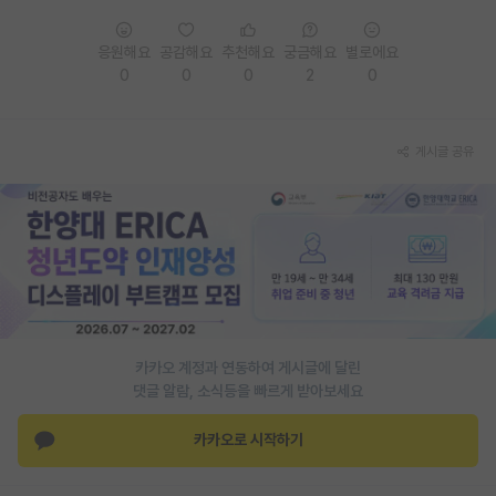
PI 전용 게시판
응원해요
공감해요
추천해요
궁금해요
별로에요
0
0
0
2
0
인문사회 계열 게시판
특수/전문대학원 게시판
게시글 공유
반도체/AI 게시판
장학금/장학생 게시판
학술 정보 게시판
홍보 게시판
커리어
카카오 계정과 연동하여 게시글에 달린
유학교육
댓글 알람, 소식등을 빠르게 받아보세요
이벤트
카카오로 시작하기
반도체 아카데미