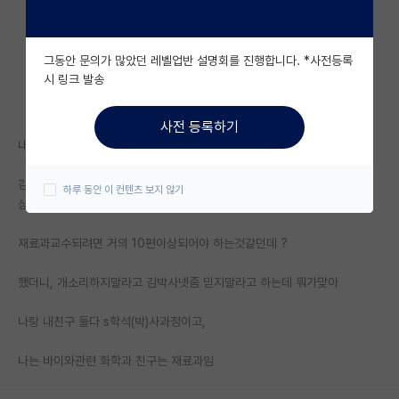
자유 게시판(아무개랩)
그동안 문의가 많았던 레벨업반 설명회를 진행합니다. *사전등록
미국 유학 게시판
시 링크 발송
미국 대학원 합격 후기 게시판
사전 등록하기
대학원생 모집 게시판
내 대학원먼저들어간 재료과인 친구한테,
대학원 합격 후기 게시판
김박사넷 보면 너희과는 IF 높은 것들만있고해서 박사졸업할때 IF 20이 이
하루 동안 이 컨텐츠 보지 않기
상 평균 4~5편씩내는것같고,
연구실(PI) 홍보 게시판
재료과교수되려면 거의 10편이상되어야 하는것같던데 ?
석박사 채용 정보 게시판
했더니, 개소리하지말라고 김박사넷좀 믿지말라고 하는데 뭐가맞아
임용 정보 게시판
학부 인턴 게시판
나랑 내친구 둘다 s학석(박)사과정이고,
취업 게시판
나는 바이와관련 화학과 친구는 재료과임
임용 후기 게시판