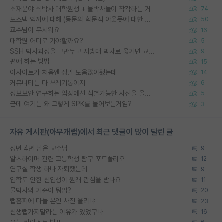
소재분야 석박사 대학원생 + 물박사들이 착각하는 거
74
포스텍 억까에 대해 (동문의 학문적 아웃풋에 대한 반박)
50
교수님이 무서워요
16
대학원 어디로 가야할까요?
5
SSH 박사과정을 그만두고 지방대 박사로 옮기면 교수의 꿈은 끝일까요?
9
편애 하는 방법
15
이사이트가 처음엔 정말 도움많이됐는데
14
커뮤니티는 다 쓰레기통이지
6
정보보안 연구하는 입장에선 식별가능한 사진을 올리는건 비추이긴함
5
근데 여기는 왜 그렇게 SPK를 물어보는거임?
3
자유 게시판(아무개랩)에서 최근 댓글이 많이 달린 글
정년 4년 남은 교수님
9
알츠하이머 관련 고등학생 탐구 포트폴리오
12
연구실 학생 하나 자퇴했는데
9
입학도 안한 신입생이 원래 관심을 받나요
11
물박사의 기준이 뭐임?
20
랩홈피에 다들 본인 사진 올리냐
23
신생랩가지말라는 이유가 있었구나
16
오늘 카이스트 발표