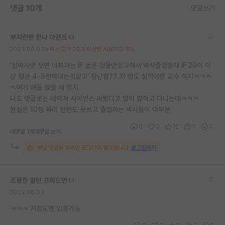
댓글 10개
댓글쓰기
재팬라운지 🌸
부지런한 한나 아렌트
2023.06.03
누적 신고가 20개 이상인 사용자입니다.
'김박사넷 보면 너희과는 IF 높은 것들만있고해서 박사졸업할때 IF 20이 이
상 평균 4~5편씩내는것같고' 장난함?? 저 정도 실적이면 교수 하지ㅋㅋㅋ
ㅋ여기 애들 말을 왜 믿지
나도 댓글로는 네이쳐 사이언스 써봤다고 많이 말하고 다니는데ㅋㅋㅋ
현실은 10점 짜리 한편도 못쓰고 졸업하는 박사들이 대부분
0
0
12
0
0
대댓글 1개
대댓글 쓰기
해당 댓글을 보려면 로그인이 필요합니다.
로그인하기
조용한 밀턴 프리드먼
2023.06.03
ㅋㅋㅋ 저정도면 임용가능