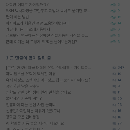
대학원 어디로 가야할까요?
5
SSH 박사과정을 그만두고 지방대 박사로 옮기면 교수의 꿈은 끝일까요?
9
편애 하는 방법
15
이사이트가 처음엔 정말 도움많이됐는데
14
커뮤니티는 다 쓰레기통이지
6
정보보안 연구하는 입장에선 식별가능한 사진을 올리는건 비추이긴함
5
근데 여기는 왜 그렇게 SPK를 물어보는거임?
3
최근 댓글이 많이 달린 글
[무료] 2026 미국 대학원 유학 스타터팩 - 가이드북 & 합격자 컨택메일 템플릿
647
미박 탑스쿨 유학이 빡세진 이유
19
혹시 이정도 스펙이면 어느정도 잡고 준비해야하나요?
14
정년 4년 남은 교수님
9
입학도 안한 신입생이 원래 관심을 받나요
11
물박사의 기준이 뭐임?
20
랩홈피에 다들 본인 사진 올리냐
23
신생랩가지말라는 이유가 있었구나
16
장학금 모은 랩비통장
18
AI 학회들 거품 슬슬 지적이 나오네요
27
카이스트 서류 전형 배수
7