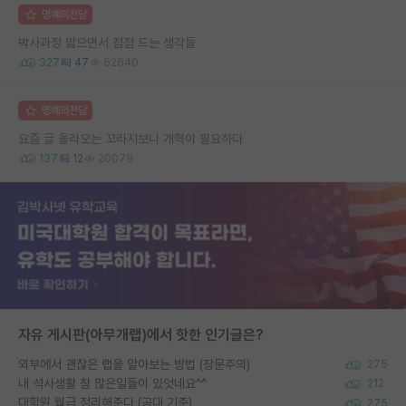
명예의전당
박사과정 밟으면서 점점 드는 생각들
327
47
62640
명예의전당
요즘 글 올라오는 꼬라지보니 개혁이 필요하다
137
12
20078
자유 게시판(아무개랩)에서 핫한 인기글은?
외부에서 괜찮은 랩을 알아보는 방법 (장문주의)
275
내 석사생활 참 많은일들이 있엇네요^^
212
대학원 월급 정리해준다 (공대 기준)
275