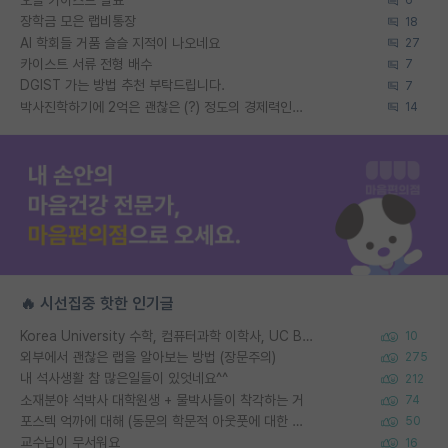
6
장학금 모은 랩비통장
18
AI 학회들 거품 슬슬 지적이 나오네요
27
카이스트 서류 전형 배수
7
DGIST 가는 방법 추천 부탁드립니다.
7
박사진학하기에 2억은 괜찮은 (?) 정도의 경제력인가요
14
🔥 시선집중 핫한 인기글
Korea University 수학, 컴퓨터과학 이학사, UC Berkeley 산업공학 대학원 공학박사가 되는 것은 쉽지 않겠죠?
10
외부에서 괜찮은 랩을 알아보는 방법 (장문주의)
275
내 석사생활 참 많은일들이 있엇네요^^
212
소재분야 석박사 대학원생 + 물박사들이 착각하는 거
74
포스텍 억까에 대해 (동문의 학문적 아웃풋에 대한 반박)
50
교수님이 무서워요
16