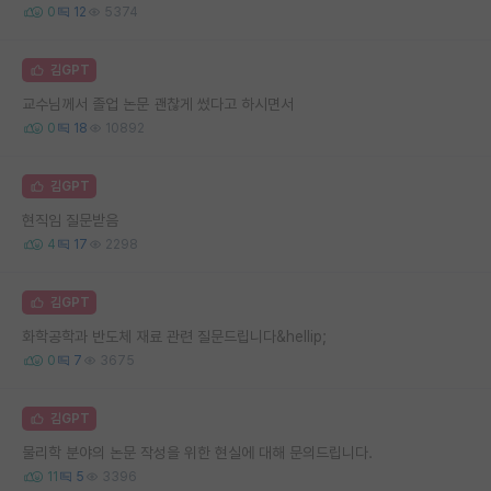
0
12
5374
김GPT
교수님께서 졸업 논문 괜찮게 썼다고 하시면서
0
18
10892
김GPT
현직임 질문받음
4
17
2298
김GPT
화학공학과 반도체 재료 관련 질문드립니다&hellip;
0
7
3675
김GPT
물리학 분야의 논문 작성을 위한 현실에 대해 문의드립니다.
11
5
3396