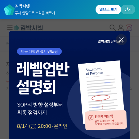
김박사넷
앱으로 보기
닫기
푸시 알림으로 소식을 빠르게
커뮤니티 홈
자유 게시판(아무개랩)
대학원생 모집
재료과애들 논문 내기 쉬운거맞아 ?
국내대학원 정보
산만한 루이 파스퇴르
*
연구실&오픈랩
누적 신고가 20개 이상인 사용자입니다.
커뮤니티
2023.06.02
10
5669
커뮤니티 홈
전체글보기
베스트 게시판
IF 명예의전당