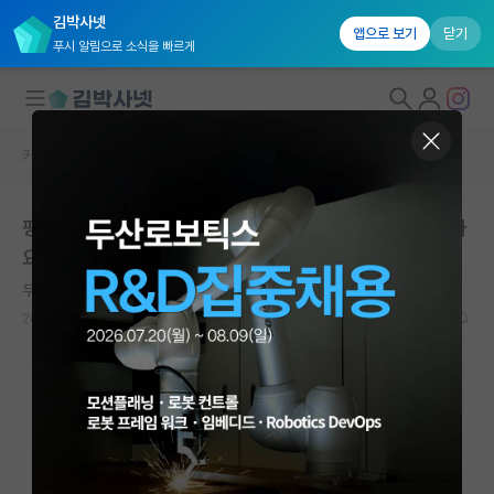
김박사넷
앱으로 보기
닫기
푸시 알림으로 소식을 빠르게
커뮤니티 홈
자유 게시판(아무개랩)
대학원생 모집
평생 쓰신 SCI 논문이 탑 저널 1개인분이 교수가 될수있나
국내대학원 정보
요?
연구실&오픈랩
무심한 존 폰 노이만
커뮤니티
2024.06.16
14
9565
커뮤니티 홈
전체글보기
베스트 게시판
IF 명예의전당