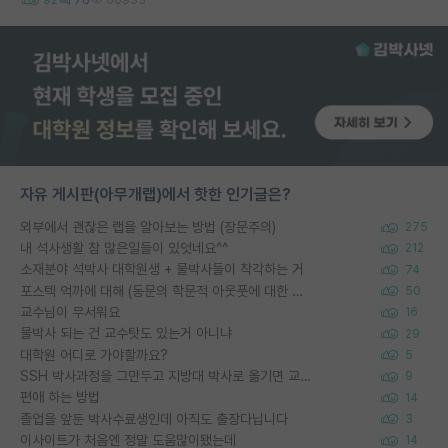
자유 게시판(아무개랩)에서 핫한 인기글은?
외부에서 괜찮은 랩을 알아보는 방법 (장문주의)
275
내 석사생활 참 많은일들이 있엇네요^^
212
소재분야 석박사 대학원생 + 물박사들이 착각하는 거
74
포스텍 억까에 대해 (동문의 학문적 아웃풋에 대한 반박)
50
교수님이 무서워요
16
물박사 되는 건 교수탓도 있는거 아니냐
29
대학원 어디로 가야할까요?
5
SSH 박사과정을 그만두고 지방대 박사로 옮기면 교수의 꿈은 끝일까요?
9
편애 하는 방법
14
졸업을 앞둔 박사수료생인데 아직도 출장다닙니다
3
이사이트가 처음엔 정말 도움많이됐는데
14