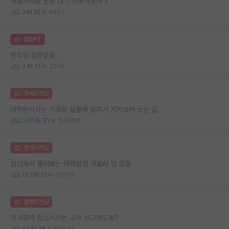
재료과애들 논문 내기 쉬운거맞아 ?
2
10
5667
김GPT
현직임 질문받음
4
17
2298
명예의전당
대학원이라는 지옥을 탈출해 멀리서 지켜보며 쓰는 글
345
31
106384
명예의전당
심심해서 풀어보는 대학원생 개꿀AI 앱 모음
133
21
91005
명예의전당
이사할때 청소시키는 교수 신고해도됨?
92
76
60933