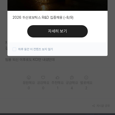
자유 게시판(아무개랩)
2026 두산로보틱스 R&D 집중채용 (~8/9)
미국 유학 게시판
미국 대학원 합격 후기 게시판
자세히 보기
대학원생 모집 게시판
지거국이고 나이는 꽤 있으시던데 과거에는 논문쓰기가 어려워서 가능했던
걸까요?
하루 동안 이 컨텐츠 보지 않기
대학원 합격 후기 게시판
임용 되신 이후로도 KCI만 내셨던데
연구실(PI) 홍보 게시판
석박사 채용 정보 게시판
임용 정보 게시판
응원해요
공감해요
추천해요
궁금해요
별로에요
0
0
1
4
2
학부 인턴 게시판
취업 게시판
게시글 공유
임용 후기 게시판