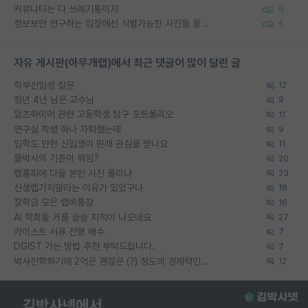
커뮤니티는 다 쓰레기통이지
6
정보보안 연구하는 입장에선 식별가능한 사진을 올리는건 비추이긴함
5
자유 게시판(아무개랩)에서 최근 댓글이 많이 달린 글
학부신입생 질문
12
정년 4년 남은 교수님
9
알츠하이머 관련 고등학생 탐구 포트폴리오
11
연구실 학생 하나 자퇴했는데
9
입학도 안한 신입생이 원래 관심을 받나요
11
물박사의 기준이 뭐임?
20
랩홈피에 다들 본인 사진 올리냐
23
신생랩가지말라는 이유가 있었구나
16
장학금 모은 랩비통장
16
AI 학회들 거품 슬슬 지적이 나오네요
27
카이스트 서류 전형 배수
7
DGIST 가는 방법 추천 부탁드립니다.
7
박사진학하기에 2억은 괜찮은 (?) 정도의 경제력인가요
12