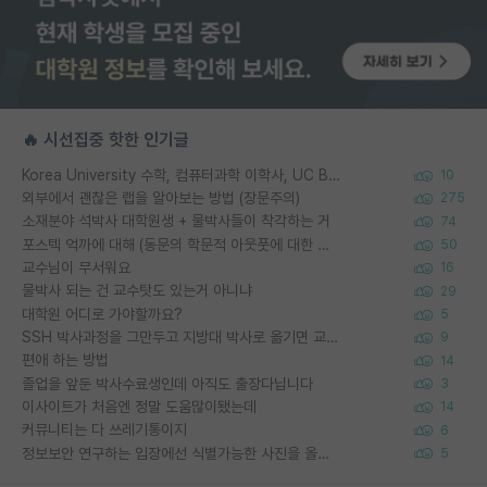
🔥 시선집중 핫한 인기글
Korea University 수학, 컴퓨터과학 이학사, UC Berkeley 산업공학 대학원 공학박사가 되는 것은 쉽지 않겠죠?
10
외부에서 괜찮은 랩을 알아보는 방법 (장문주의)
275
소재분야 석박사 대학원생 + 물박사들이 착각하는 거
74
포스텍 억까에 대해 (동문의 학문적 아웃풋에 대한 반박)
50
교수님이 무서워요
16
물박사 되는 건 교수탓도 있는거 아니냐
29
대학원 어디로 가야할까요?
5
SSH 박사과정을 그만두고 지방대 박사로 옮기면 교수의 꿈은 끝일까요?
9
편애 하는 방법
14
졸업을 앞둔 박사수료생인데 아직도 출장다닙니다
3
이사이트가 처음엔 정말 도움많이됐는데
14
커뮤니티는 다 쓰레기통이지
6
정보보안 연구하는 입장에선 식별가능한 사진을 올리는건 비추이긴함
5