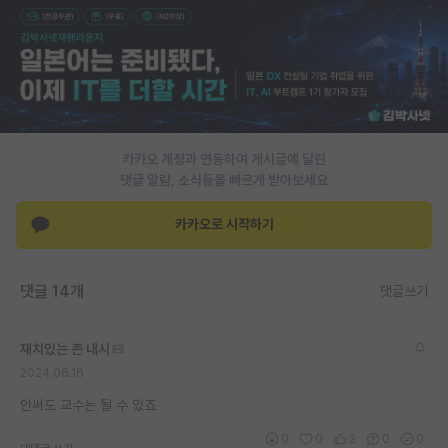
PI 전용 게시판
인문사회 계열 게시판
특수/전문대학원 게시판
반도체/AI 게시판
카카오 계정과 연동하여 게시글에 달린
댓글 알람, 소식등을 빠르게 받아보세요
장학금/장학생 게시판
카카오로 시작하기
학술 정보 게시판
홍보 게시판
댓글 14개
댓글쓰기
커리어
재치있는 존 내시
유학교육
2024.06.16
이벤트
안써도 교수는 될 수 있죠
반도체 아카데미
0
0
2
0
0