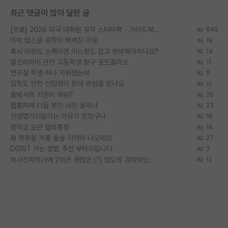
최근 댓글이 많이 달린 글
[무료] 2026 미국 대학원 유학 스타터팩 - 가이드북 & 합격자 컨택메일 템플릿
645
미박 탑스쿨 유학이 빡세진 이유
19
혹시 이정도 스펙이면 어느정도 잡고 준비해야하나요?
14
알츠하이머 관련 고등학생 탐구 포트폴리오
11
연구실 학생 하나 자퇴했는데
9
입학도 안한 신입생이 원래 관심을 받나요
11
물박사의 기준이 뭐임?
20
랩홈피에 다들 본인 사진 올리냐
23
신생랩가지말라는 이유가 있었구나
16
장학금 모은 랩비통장
16
AI 학회들 거품 슬슬 지적이 나오네요
27
DGIST 가는 방법 추천 부탁드립니다.
7
박사진학하기에 2억은 괜찮은 (?) 정도의 경제력인가요
12