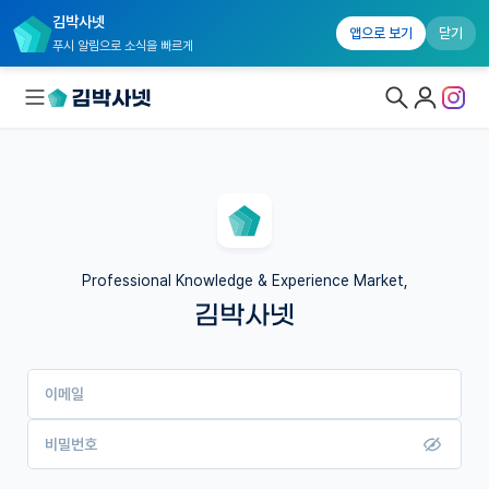
김박사넷
앱으로 보기
닫기
푸시 알림으로 소식을 빠르게
대학원생 모집
국내대학원 정보
연구실&오픈랩
Professional Knowledge & Experience Market,
김박사넷
커뮤니티
커리어
이메일
유학교육
이벤트
비밀번호
반도체 아카데미