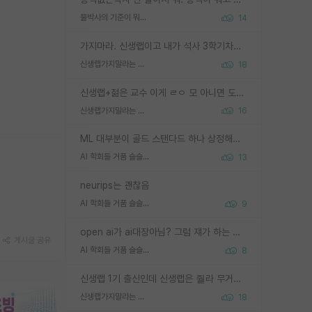
물박사의 기준이 뭐임?
14
가지마라. 신생랩이고 내가 석사 3학기차인데 최고참인데 나도 아무것도 모르는데 교수가 후배들 왜 논문 교육 안시키냐. 논문 왜 안 써오냐 닦달한다
신생랩가지말라는 이유가 있었구나
18
신생랩+젊은 교수 이게 ㄹㅇ 모 아니면 도인듯.
신생랩가지말라는 이유가 있었구나
16
ML 대부분이 골드 스탠다드 하나 상정해놓고 (벤치마크 데이터셋이 여러 개면 여러 개 상정) 그거 얼마나 잘 맞추나 싸움임 가끔 번뜩이는 설계 철학을 보여주는 논문들도 있지만 대부분 그거 성적 얼마나 더 올리느라에 혈안이 되어 있는 측면이 잇음
AI 학회들 거품 슬슬 지적이 나오네요
13
neurips는 괜찮음
AI 학회들 거품 슬슬 지적이 나오네요
9
open ai가 ai대장아님? 그럼 쟤가 하는 말이 다 맞겠네
게시글 공유
AI 학회들 거품 슬슬 지적이 나오네요
8
신생랩 1기 출신인데 신생랩은 줠라 무거운 바벨 같은거임. 들면 대박인데 못들면 깔려 죽음. 아무도 알려주지 않는 환경에서 자생해야하지만, 일단 살아남았다면 그 어떤 사람보다 악착같고 생존력 높은 사람으로 거듭날 수 있음
신생랩가지말라는 이유가 있었구나
18