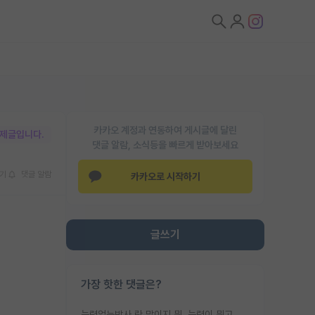
카카오 계정과 연동하여 게시글에 달린
박제글입니다.
댓글 알람, 소식등을 빠르게 받아보세요
기
댓글 알람
카카오로 시작하기
글쓰기
가장 핫한 댓글은?
능력없는박사 란 말이지 뭐. 능력이 뭐고 능력이 있다는게 뭔지는 사람마다 기준이 다르니까 얘기해봐야 서로 자기 기준만 얘기해서 논쟁이 끝이 안나고. 주위에서 능력있고 야심있는 신입생이 교수가 유의미한 피드백을 아예 안주면서 제대로된 과제에 참여해볼 기회도 제공하지 않고 잡일 뺑뺑이만 돌려서 맨날 단순작업만 하면서 밤새다가 눈빛이 점점 죽어가는걸 본 사람은 물박사는 교수탓이라고 하고, 교수는 이것저것 알려도 주고 기회도 주고 사수 동기 붙여주면서 어떻게든 끌고가려고 하는데 본인이 매일 뺀질거리면서 출근 하는둥마는둥 하다가 기껏 와서도 폰이나 쳐다보다가 실험 망치고 저녁약속있어서 먼저 가볼게요~ 하는걸 본 사람은 물박사는 본인탓이라고 함.