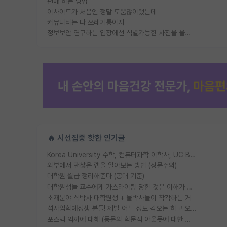
편애 하는 방법
이사이트가 처음엔 정말 도움많이됐는데
커뮤니티는 다 쓰레기통이지
정보보안 연구하는 입장에선 식별가능한 사진을 올리는건 비추이긴함
🔥 시선집중 핫한 인기글
Korea University 수학, 컴퓨터과학 이학사, UC Berkeley 산업공학 대학원 공학박사가 되는 것은 쉽지 않겠죠?
외부에서 괜찮은 랩을 알아보는 방법 (장문주의)
대학원 월급 정리해준다 (공대 기준)
대학원생들 교수에게 가스라이팅 당한 것은 이해가 갑니다. 안타깝네요.
소재분야 석박사 대학원생 + 물박사들이 착각하는 거
석사입학예정생 분들! 제발 어느 정도 각오는 하고 오세요.
포스텍 억까에 대해 (동문의 학문적 아웃풋에 대한 반박)