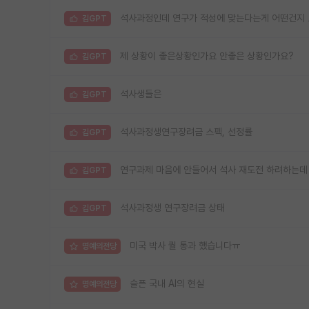
석사과정인데 연구가 적성에 맞는다는게 어떤건지
김GPT
제 상황이 좋은상황인가요 안좋은 상황인가요?
김GPT
석사생들은
김GPT
석사과정생연구장려금 스펙, 선정률
김GPT
연구과제 마음에 안들어서 석사 재도전 하려하는데
김GPT
석사과정생 연구장려금 상태
김GPT
미국 박사 퀄 통과 했습니다ㅠ
명예의전당
슬픈 국내 AI의 현실
명예의전당