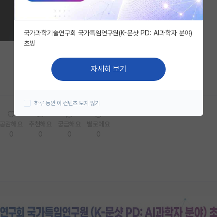
국가과학기술연구회 국가특임연구원(K-문샷 PD: AI과학자 분야)
초빙
자세히 보기
하루 동안 이 컨텐츠 보지 않기
공감해요
추천해요
궁금해요
별로에요
0
0
0
0