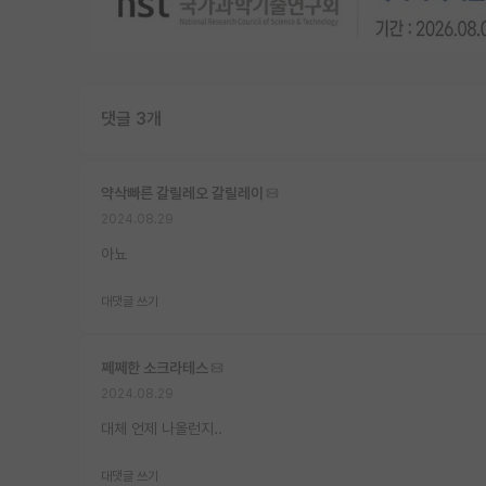
댓글 3개
약삭빠른 갈릴레오 갈릴레이
2024.08.29
아뇨
대댓글 쓰기
쩨쩨한 소크라테스
2024.08.29
대체 언제 나올런지..
대댓글 쓰기