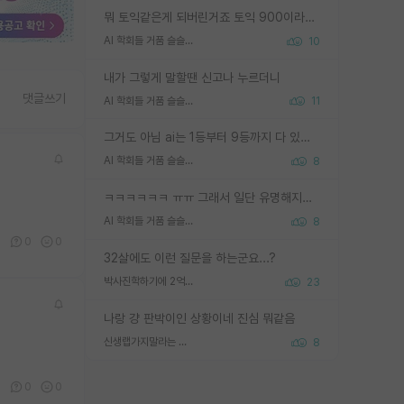
뭐 토익같은게 되버린거죠 토익 900이라고 영어잘하는건 아닙니다만 잘하는사람은 다 900을 넘는 그런
AI 학회들 거품 슬슬 지적이 나오네요
10
내가 그렇게 말할땐 신고나 누르더니
댓글쓰기
AI 학회들 거품 슬슬 지적이 나오네요
11
그거도 아님 ai는 1등부터 9등까지 다 있음 그거도 없는 사람은 뭐냐 교수가 그냥 못하게 한거 1등급도 교수가 막으면 안됨
AI 학회들 거품 슬슬 지적이 나오네요
8
ㅋㅋㅋㅋㅋㅋ ㅠㅠ 그래서 일단 유명해지는게 중요한거같습니다
AI 학회들 거품 슬슬 지적이 나오네요
8
0
0
0
32살에도 이런 질문을 하는군요...?
박사진학하기에 2억은 괜찮은 (?) 정도의 경제력인가요
23
나랑 걍 판박이인 상황이네 진심 뭐같음
신생랩가지말라는 이유가 있었구나
8
1
0
0