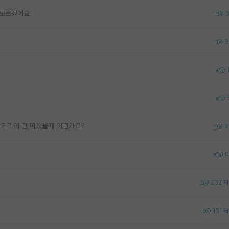
 모르겠어요
3
 커리어 만 따졌을때 어떤가요?
9
0
232
151