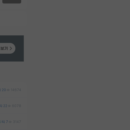
20
14674
22
6078
5
7
3147