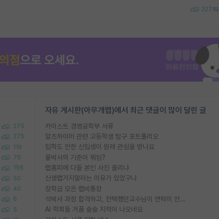
327
자유 게시판(아무개랩)에서 최근 댓글이 많이 달린 글
카이스트 경영공학부 서류
275
알츠하이머 관련 고등학생 탐구 포트폴리오
275
입학도 안한 신입생이 원래 관심을 받나요
119
물박사의 기준이 뭐임?
76
랩홈피에 다들 본인 사진 올리냐
156
신생랩가지말라는 이유가 있었구나
50
장학금 모은 랩비통장
40
석박사 과정 합격하고, 컨택했던교수님이 연락이 안됩니다...
6
AI 학회들 거품 슬슬 지적이 나오네요
5