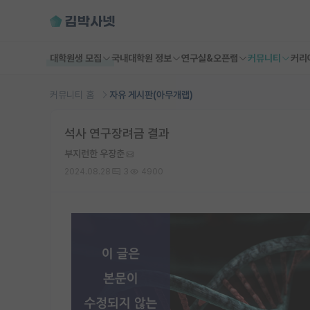
대학원생 모집
국내대학원 정보
연구실&오픈랩
커뮤니티
커리
커뮤니티 홈
자유 게시판(아무개랩)
석사 연구장려금 결과
부지런한 우장춘
2024.08.28
3
4900