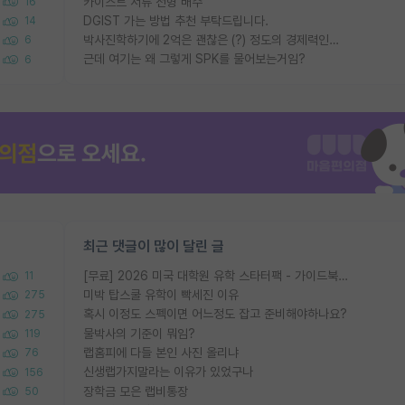
카이스트 서류 전형 배수
16
DGIST 가는 방법 추천 부탁드립니다.
14
박사진학하기에 2억은 괜찮은 (?) 정도의 경제력인가요
6
근데 여기는 왜 그렇게 SPK를 물어보는거임?
6
최근 댓글이 많이 달린 글
[무료] 2026 미국 대학원 유학 스타터팩 - 가이드북 & 합격자 컨택메일 템플릿
11
미박 탑스쿨 유학이 빡세진 이유
275
혹시 이정도 스펙이면 어느정도 잡고 준비해야하나요?
275
물박사의 기준이 뭐임?
119
랩홈피에 다들 본인 사진 올리냐
76
신생랩가지말라는 이유가 있었구나
156
장학금 모은 랩비통장
50