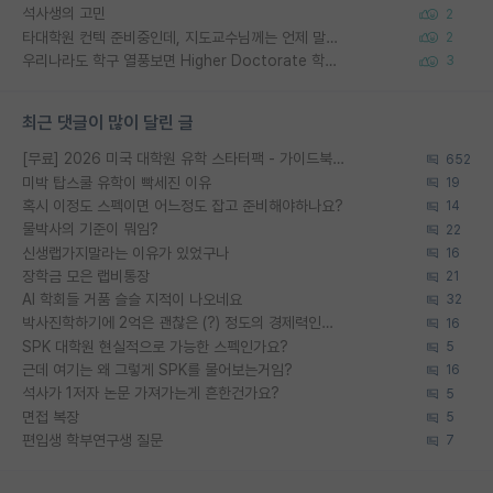
석사생의 고민
2
타대학원 컨텍 준비중인데, 지도교수님께는 언제 말씀드려야 할까요?
2
우리나라도 학구 열풍보면 Higher Doctorate 학위가 필요하다고 봅니다.
3
최근 댓글이 많이 달린 글
[무료] 2026 미국 대학원 유학 스타터팩 - 가이드북 & 합격자 컨택메일 템플릿
652
미박 탑스쿨 유학이 빡세진 이유
19
혹시 이정도 스펙이면 어느정도 잡고 준비해야하나요?
14
물박사의 기준이 뭐임?
22
신생랩가지말라는 이유가 있었구나
16
장학금 모은 랩비통장
21
AI 학회들 거품 슬슬 지적이 나오네요
32
박사진학하기에 2억은 괜찮은 (?) 정도의 경제력인가요
16
SPK 대학원 현실적으로 가능한 스펙인가요?
5
근데 여기는 왜 그렇게 SPK를 물어보는거임?
16
석사가 1저자 논문 가져가는게 흔한건가요?
5
면접 복장
5
편입생 학부연구생 질문
7