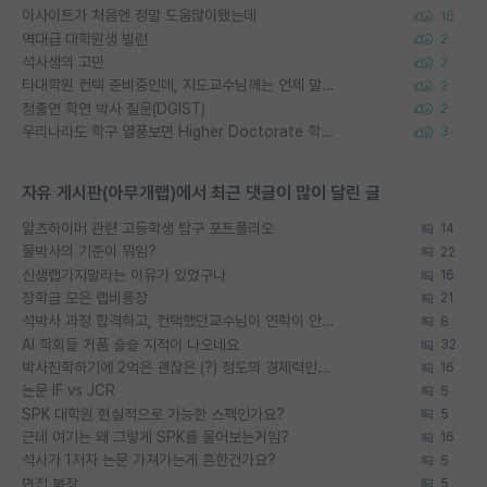
이사이트가 처음엔 정말 도움많이됐는데
16
역대급 대학원생 빌런
2
석사생의 고민
2
타대학원 컨텍 준비중인데, 지도교수님께는 언제 말씀드려야 할까요?
2
정출연 학연 박사 질문(DGIST)
2
우리나라도 학구 열풍보면 Higher Doctorate 학위가 필요하다고 봅니다.
3
자유 게시판(아무개랩)에서 최근 댓글이 많이 달린 글
알츠하이머 관련 고등학생 탐구 포트폴리오
14
물박사의 기준이 뭐임?
22
신생랩가지말라는 이유가 있었구나
16
장학금 모은 랩비통장
21
석박사 과정 합격하고, 컨택했던교수님이 연락이 안됩니다...
8
AI 학회들 거품 슬슬 지적이 나오네요
32
박사진학하기에 2억은 괜찮은 (?) 정도의 경제력인가요
16
논문 IF vs JCR
5
SPK 대학원 현실적으로 가능한 스펙인가요?
5
근데 여기는 왜 그렇게 SPK를 물어보는거임?
16
석사가 1저자 논문 가져가는게 흔한건가요?
5
면접 복장
5