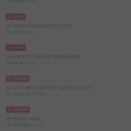
3
10
3893
김GPT
석사과정생연구장려금 궁금한게 있는데요
0
0
2013
김GPT
석사과정 연구장려금으로 월 100만원씩 받으면
0
4
5402
명예의전당
지도 교수는 반드시 인성이 바른 사람을 만나야 합니다.
399
74
118232
명예의전당
나는 포항살이 대만족
160
82
63453