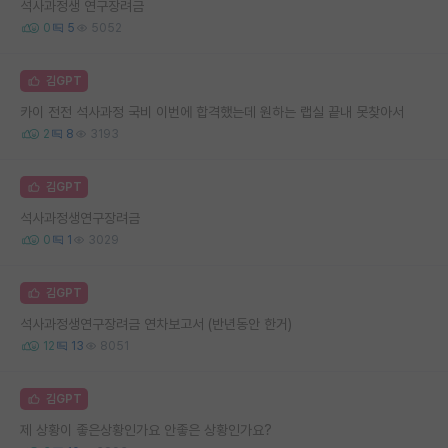
석사과정생 연구장려금
0
5
5052
김GPT
카이 전전 석사과정 국비 이번에 합격했는데 원하는 랩실 끝내 못찾아서
2
8
3193
김GPT
석사과정생연구장려금
0
1
3029
김GPT
석사과정생연구장려금 연차보고서 (반년동안 한거)
12
13
8051
김GPT
제 상황이 좋은상황인가요 안좋은 상황인가요?