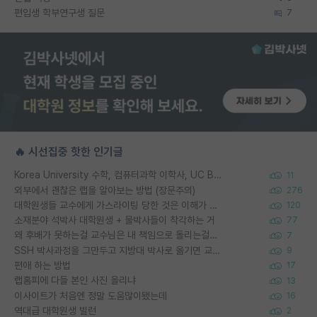
편입생 학부연구생 질문
7
🔥 시선집중 핫한 인기글
Korea University 수학, 컴퓨터과학 이학사, UC Berkeley 산업공학 대학원 공학박사가 되는 것은 쉽지 않겠죠?
11
외부에서 괜찮은 랩을 알아보는 방법 (장문주의)
276
대학원생들 교수에게 가스라이팅 당한 것은 이해가 갑니다. 안타깝네요.
120
소재분야 석박사 대학원생 + 물박사들이 착각하는 거
77
왜 후배가 못하는걸 교수님은 내 책임으로 돌리는걸까요?
7
SSH 박사과정을 그만두고 지방대 박사로 옮기면 교수의 꿈은 끝일까요?
9
편애 하는 방법
17
랩홈피에 다들 본인 사진 올리냐
13
이사이트가 처음엔 정말 도움많이됐는데
16
역대급 대학원생 빌런
2