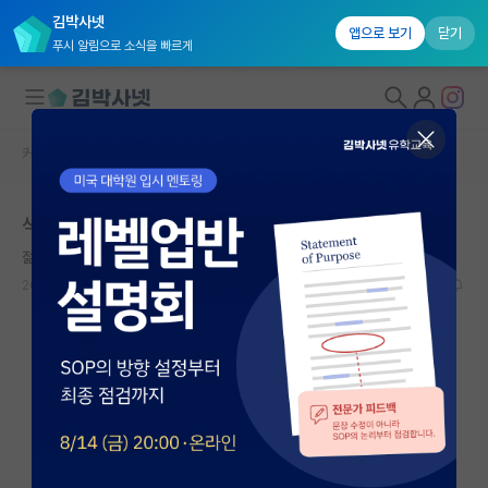
김박사넷
앱으로 보기
닫기
푸시 알림으로 소식을 빠르게
커뮤니티 홈
자유 게시판(아무개랩)
대학원생 모집
석사과정생 연구장려금 상태
국내대학원 정보
젊은 하인리히 헤르츠
연구실&오픈랩
2024.08.16
11
7886
커뮤니티
커뮤니티 홈
전체글보기
베스트 게시판
IF 명예의전당