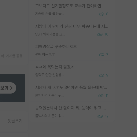
그보다도 신기할정도로 교수가 편애하면 그사람만 논문이 되더라구요 내용이 다른 사람보다 허접해도요
가슴에 손을 올려놓고 싫어하는 사람 불공정하게 리뷰
8
지방대 이 단어가 진짜 너무 짜증나는데 지방대면 다 그냥 쓰레기인가요? 무슨 말 같지도 않은 댓글들이 있는건지??? 지방에도 충분히 좋은 대학 많고 충분히 잘하는 교수님들 많습니다 포항공대 4개 IST 대표 지거국들 여기 모두 다 지방에 있고 여기 출신들 중에 교수하는 분들 적지 않습니다 지거국 출신이 무슨 교수를 하냐?라고 생각할 사람들 많은데 상위 대표 지거국에 아웃라이어들 많습니다 결국 개인의 연구역량과 실적이 중요합니다 이 역량을 펼치는데 있어서 지도교수와의 합도 중요합니다. 그리고 경력이 필요하면 해외포닥까지 다녀오세요
SSH 박사과정을 그만두고 지방대 박사로 옮기면 교수의 꿈은 끝일까요?
16
피해망상글 꾸준하네ㅉㅉ
편애 하는 방법
7
게시글 공유
ㅉㅉ왜 욕먹는지 알겠네
입학도 안한 신입생이 원래 관심을 받나요
9
서당개 개 ㅅㄲ도 3년이면 풍월 읊는데 박사 5년 이상 대리고 있으면서 물된건 교수 탓 맞는ㄱ게 거기가 서당이 아니란 소리임
물박사의 기준이 뭐임?
11
능력없는박사 란 말이지 뭐. 능력이 뭐고 능력이 있다는게 뭔지는 사람마다 기준이 다르니까 얘기해봐야 서로 자기 기준만 얘기해서 논쟁이 끝이 안나고. 주위에서 능력있고 야심있는 신입생이 교수가 유의미한 피드백을 아예 안주면서 제대로된 과제에 참여해볼 기회도 제공하지 않고 잡일 뺑뺑이만 돌려서 맨날 단순작업만 하면서 밤새다가 눈빛이 점점 죽어가는걸 본 사람은 물박사는 교수탓이라고 하고, 교수는 이것저것 알려도 주고 기회도 주고 사수 동기 붙여주면서 어떻게든 끌고가려고 하는데 본인이 매일 뺀질거리면서 출근 하는둥마는둥 하다가 기껏 와서도 폰이나 쳐다보다가 실험 망치고 저녁약속있어서 먼저 가볼게요~ 하는걸 본 사람은 물박사는 본인탓이라고 함.
물박사의 기준이 뭐임?
12
댓글쓰기