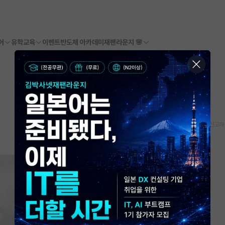
어
유학교육
이벤트
반도체 아카데미
재팬라운지 🌸
스크랩
신고하