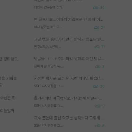
애인이 연구실에 간식
24
연 끊으세요...어차피 기업으로 간 제자 어떻게 못합니다. 기업에서는 교수들 사기꾼으로 보는 시선도 강하고, 앞에서나 교수님하고 떠받들어주지 많이 무시합니다. 영향력도 0에 수렴합니다. 그리고 생각해보십시오. 석사로 기업간 제자가 무슨 힘이 있다고 과제를 달라고 합니까? 말만 교수지 무능력자라고 생각합니다. 세금이 아깝습니다.
석사 받았는데도 교수랑 연락한다.
21
그냥 랩실 홈페이지 관리 안하고 업로드 안한거 아님?
연구실적이 4년의 공백이 있는거 어떻게 생각하냐
11
댓글들 ㅋㅋㅋ 주제 파악 못하고 저런 댓글들을 쓰네. 조직에 인간이 얼마나 중요한데 걱정될 수도 있지 ㅋㅋ 본인들은 퍽이나 잘하나봐 ? 현실은 남들한테 욕 안 먹는 1인분만 하는 것도 힘들텐데 ?
하면 평타정도
진짜 제발 적당히 똑똑한 박사과정이라도 위에 있었으면..
7
쌓을 기회를
서성한 박사로 교수 된 사람 딱 1명 봤습니다. 근데 지방대 박사로 교수된 거는 기적이 일어나야되요. 서성한 학부부터여도 빡센게 교수임용일텐데 지방대박사로 무슨 교수가 되나요...... 중소기업/중견기업 팀장급/연구소장급이나 될거 같네요.
다.
SSH 박사과정을 그만두고 지방대 박사로 옮기면 교수의 꿈은 끝일까요?
20
교수님은 취
옮기시려면 미국박사로 가시는게 어떨까 싶네요. 교수가 꿈이면 미국박사 하고 미국교수 까지 같이 노리시는게 기회가 많지 않을까요?
SSH 박사과정을 그만두고 지방대 박사로 옮기면 교수의 꿈은 끝일까요?
9
타이틀일까
교수 뽑는데 출신 학교는 생각보다 그렇게 안 봄. 앞으로는 더 안 보게 될거임. 박사는 어디서 진행해도 됨. 단, 제대로 쌓고 좋은 실적 만들 수 있다면. 그런데 지방대는 그럴 가능성이 지극히 낮음. 나만 열심히 잘 하면 된다? 인간은 주변 환경에 지배되는 나약한 존재임. 주변의 지방대 대학원생과 섞이고 지방 특유의 여유로움 또는 나쁘게 얘기해서 나태함에 젖어 살다보면 교수의 꿈 자체를 잊어버리게 될 가능성도 있음. 주변 환경이 70~80%임.
SSH 박사과정을 그만두고 지방대 박사로 옮기면 교수의 꿈은 끝일까요?
8