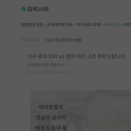
대학원생 모집
국내대학원 정보
연구실&오픈랩
커뮤니티
커리
커뮤니티 홈
자유 게시판(아무개랩)
석사 용의 꼬리 vs 뱀의 머리 고견 부탁드립니다
부지런한 안톤 체호프
2023.08.18
22
6076