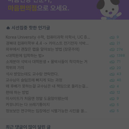
🔥 시선집중 핫한 인기글
Korea University 수학, 컴퓨터과학 이학사, UC Berkeley 산업공학 대학원 공학박사가 되는 것은 쉽지 않겠죠?
9
경북대 컴퓨터학부 4.4 -> 카이스트 전기전자 석박사통합과정 합격
21
외부에서 괜찮은 랩을 알아보는 방법 (장문주의)
274
<대학원에 입학하는 법>
1388
소재분야 석박사 대학원생 + 물박사들이 착각하는 거
71
학위의 가치
20
석사 받았는데도 교수랑 연락한다.
43
교수님이 슬럼프에 빠지게 되는 과정
40
왜 후배가 못하는걸 교수님은 내 책임으로 돌리는걸까요?
4
편애 하는 방법
12
이사이트가 처음엔 정말 도움많이됐는데
9
커뮤니티는 다 쓰레기통이지
5
정보보안 연구하는 입장에선 식별가능한 사진을 올리는건 비추이긴함
5
최근 댓글이 많이 달린 글