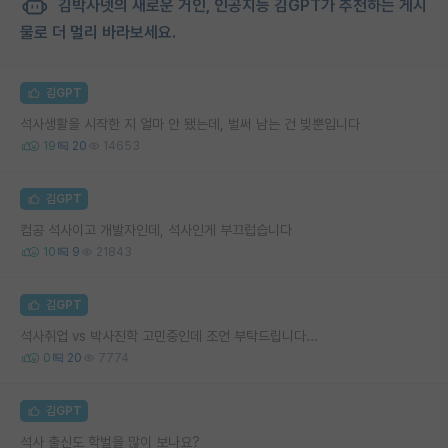
김박사넷의 새로운 거인, 인공지능 김GPT가 추천하는 게시
물로 더 멀리 바라보세요.
김GPT
석사생활을 시작한 지 얼마 안 됐는데, 벌써 남는 건 빚뿐입니다
19
20
14653
김GPT
컴공 석사이고 개발자인데, 석사인게 부끄럽습니다
10
9
21843
김GPT
석사취업 vs 박사진학 고민중인데 조언 부탁드립니다...
0
20
7774
김GPT
석사 출신도 학벌을 많이 보나요?