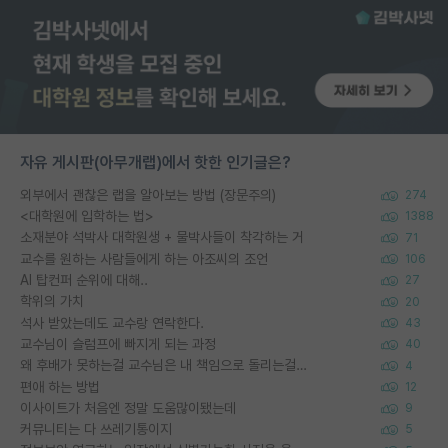
자유 게시판(아무개랩)에서 핫한 인기글은?
외부에서 괜찮은 랩을 알아보는 방법 (장문주의)
274
<대학원에 입학하는 법>
1388
소재분야 석박사 대학원생 + 물박사들이 착각하는 거
71
교수를 원하는 사람들에게 하는 아조씨의 조언
106
AI 탑컨퍼 순위에 대해..
27
학위의 가치
20
석사 받았는데도 교수랑 연락한다.
43
교수님이 슬럼프에 빠지게 되는 과정
40
왜 후배가 못하는걸 교수님은 내 책임으로 돌리는걸까요?
4
편애 하는 방법
12
이사이트가 처음엔 정말 도움많이됐는데
9
커뮤니티는 다 쓰레기통이지
5