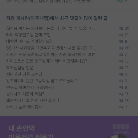
정보보안 연구하는 입장에선 식별가능한 사진을 올리는건 비추이긴함
5
자유 게시판(아무개랩)에서 최근 댓글이 많이 달린 글
AI전공 박사는 의사보다 돈을 더 많이 벌 수 있습니다.
20
타대 학부연구생 컨택 조언
21
대학원 어디로 가야할까요?
8
SSH 박사과정을 그만두고 지방대 박사로 옮기면 교수의 꿈은 끝일까요?
20
가슴에 손을 올려놓고 싫어하는 사람 불공정하게 리뷰
7
카이스트는 모든 연구실마다 서버 제공해주나요?
15
학부신입생 질문
12
정년 4년 남은 교수님
8
알츠하이머 관련 고등학생 탐구 포트폴리오
9
연구실 학생 하나 자퇴했는데
8
물박사의 기준이 뭐임?
11
랩홈피에 다들 본인 사진 올리냐
18
장학금 모은 랩비통장
7