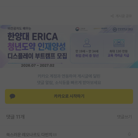
PI 전용 게시판
게시글 공유
인문사회 계열 게시판
특수/전문대학원 게시판
반도체/AI 게시판
장학금/장학생 게시판
학술 정보 게시판
카카오 계정과 연동하여 게시글에 달린
댓글 알람, 소식등을 빠르게 받아보세요
홍보 게시판
커리어
카카오로 시작하기
유학교육
댓글 11개
댓글쓰기
이벤트
반도체 아카데미
쑥스러운 레오나르도 다빈치