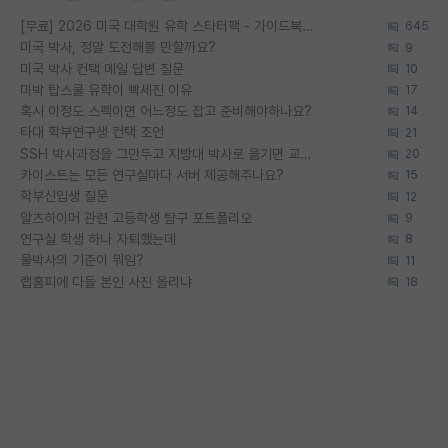
[무료] 2026 미국 대학원 유학 스타터팩 - 가이드북 & 합격자 컨택메일 템플릿
645
미국 박사, 정말 도전해볼 만할까요?
9
미국 박사 컨택 메일 답변 질문
10
미박 탑스쿨 유학이 빡세진 이유
17
혹시 이정도 스펙이면 어느정도 잡고 준비해야하나요?
14
타대 학부연구생 컨택 조언
21
SSH 박사과정을 그만두고 지방대 박사로 옮기면 교수의 꿈은 끝일까요?
20
카이스트는 모든 연구실마다 서버 제공해주나요?
15
학부신입생 질문
12
알츠하이머 관련 고등학생 탐구 포트폴리오
9
연구실 학생 하나 자퇴했는데
8
물박사의 기준이 뭐임?
11
랩홈피에 다들 본인 사진 올리냐
18