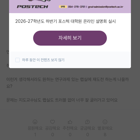
자유 게시판(아무개랩)
2026-27학년도 하반기 포스텍 대학원 온라인 설명회 실시
미국 유학 게시판
미국 대학원 합격 후기 게시판
자세히 보기
대학원생 모집 게시판
연구하다 보니까 이거 어디다 써먹지 싶기도 하고
하루 동안 이 컨텐츠 보지 않기
대학원 합격 후기 게시판
취업할 떄도 물어보는게 그거 해서 얻은게 뭐냐 라고 물어볼텐데
연구실(PI) 홍보 게시판
이런거 생각해서라도 원하는 연구과제 있는 랩실에 재도전 하는게 나을까
요?
석박사 채용 정보 게시판
임용 정보 게시판
문제는 지도교수님도 랩실도 트러블 없이 너무 잘 굴러가고 있어요
학부 인턴 게시판
취업 게시판
응원해요
공감해요
추천해요
궁금해요
별로에요
1
0
0
0
8
임용 후기 게시판