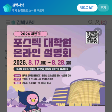
김박사넷
앱으로 보기
닫기
푸시 알림으로 소식을 빠르게
커뮤니티 홈
자유 게시판(아무개랩)
대학원생 모집
연구과제 마음에 안들어서 석사 재도전 하려하는데 커리어
국내대학원 정보
만 따졌을때 어떤가요?
연구실&오픈랩
심심한 코페르니쿠스
커뮤니티
2023.10.31
11
3381
커뮤니티 홈
전체글보기
베스트 게시판
IF 명예의전당