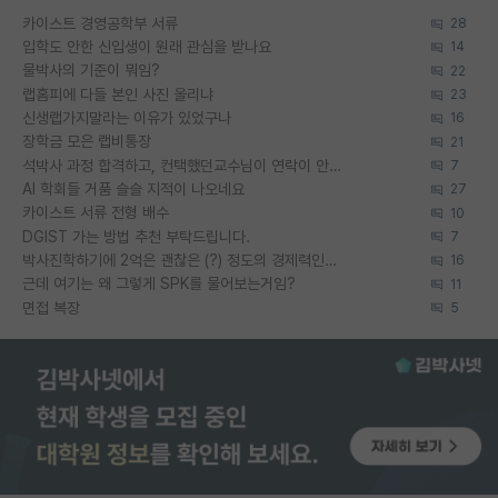
카이스트 경영공학부 서류
28
입학도 안한 신입생이 원래 관심을 받나요
14
물박사의 기준이 뭐임?
22
랩홈피에 다들 본인 사진 올리냐
23
신생랩가지말라는 이유가 있었구나
16
장학금 모은 랩비통장
21
석박사 과정 합격하고, 컨택했던교수님이 연락이 안됩니다...
7
AI 학회들 거품 슬슬 지적이 나오네요
27
카이스트 서류 전형 배수
10
DGIST 가는 방법 추천 부탁드립니다.
7
박사진학하기에 2억은 괜찮은 (?) 정도의 경제력인가요
16
근데 여기는 왜 그렇게 SPK를 물어보는거임?
11
면접 복장
5