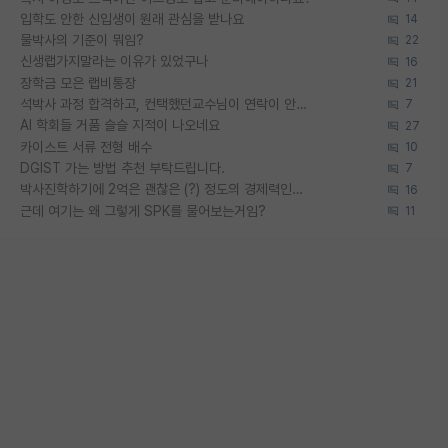
입학도 안한 신입생이 원래 관심을 받나요
14
물박사의 기준이 뭐임?
22
신생랩가지말라는 이유가 있었구나
16
장학금 모은 랩비통장
21
석박사 과정 합격하고, 컨택했던교수님이 연락이 안됩니다...
7
AI 학회들 거품 슬슬 지적이 나오네요
27
카이스트 서류 전형 배수
10
DGIST 가는 방법 추천 부탁드립니다.
7
박사진학하기에 2억은 괜찮은 (?) 정도의 경제력인가요
16
근데 여기는 왜 그렇게 SPK를 물어보는거임?
11