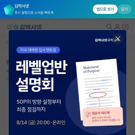
김박사넷
앱으로 보기
닫기
푸시 알림으로 소식을 빠르게
커뮤니티 홈
자유 게시판(아무개랩)
대학원생 모집
컴공 석사이고 개발자인데, 석사인게 부끄럽습니다
국내대학원 정보
재빠른 게오르크 헤겔
연구실&오픈랩
2023.08.02
9
21852
커뮤니티
커뮤니티 홈
전체글보기
베스트 게시판
IF 명예의전당