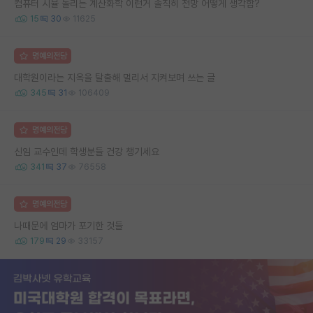
컴퓨터 시뮬 돌리는 계산화학 이런거 솔직히 전망 어떻게 생각함?
15
30
11625
명예의전당
대학원이라는 지옥을 탈출해 멀리서 지켜보며 쓰는 글
345
31
106409
명예의전당
신임 교수인데 학생분들 건강 챙기세요
341
37
76558
명예의전당
나때문에 엄마가 포기한 것들
179
29
33157