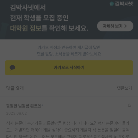
PI 전용 게시판
인문사회 계열 게시판
특수/전문대학원 게시판
반도체/AI 게시판
카카오 계정과 연동하여 게시글에 달린
댓글 알람, 소식등을 빠르게 받아보세요
장학금/장학생 게시판
카카오로 시작하기
학술 정보 게시판
홍보 게시판
댓글 9개
댓글쓰기
커리어
팔팔한 빌헬름 뢴트겐
*
유학교육
2023.08.02
이벤트
석사 논문이 누군가를 괴롭힐만큼 평생 따라다니나요? 박사 논문이면 몰라
도... 개발자면 더욱이 개발 실력이 중요하지 개발자 석 논문을 일일이 들여
반도체 아카데미
다보진 않을텐데요... 어느 부분에서 그렇게 괴로우신지? 석사를 동 분야로