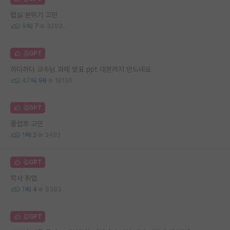
랩실 분위기 고민
9
7
3293
김GPT
하다하다 교수님 과제 발표 ppt 대본까지 만드네요
47
98
18136
김GPT
졸업후 고민
1
2
3492
김GPT
학사 취업
1
4
8383
김GPT