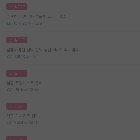
김GPT
존경하는 연구자 분들께 드리는 질문
15
20
4629
김GPT
컴퓨터비전 컨택 진짜 장난아니게 빡쎄네요
6
13
5042
김GPT
컴공 코딩테스트 준비
2
5
10953
김GPT
컴공 석사기준 취업
0
5
3625
김GPT