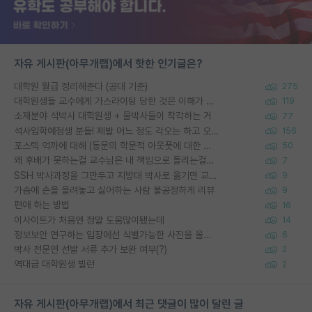
자유 게시판(아무개랩)에서 핫한 인기글은?
대학원 월급 정리해준다 (공대 기준)
275
대학원생들 교수에게 가스라이팅 당한 것은 이해가 갑니다. 안타깝네요.
119
소재분야 석박사 대학원생 + 물박사들이 착각하는 거
77
석사입학예정생 분들! 제발 어느 정도 각오는 하고 오세요.
156
포스텍 억까에 대해 (동문의 학문적 아웃풋에 대한 반박)
50
왜 후배가 못하는걸 교수님은 내 책임으로 돌리는걸까요?
7
SSH 박사과정을 그만두고 지방대 박사로 옮기면 교수의 꿈은 끝일까요?
9
가슴에 손을 올려놓고 싫어하는 사람 불공정하게 리뷰
9
편애 하는 방법
16
이사이트가 처음엔 정말 도움많이됐는데
14
정보보안 연구하는 입장에선 식별가능한 사진을 올리는건 비추이긴함
6
박사 전문연 선발 서류 추가 보완 여부(?)
2
역대급 대학원생 빌런
2
자유 게시판(아무개랩)에서 최근 댓글이 많이 달린 글