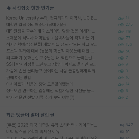
🔥 시선집중 핫한 인기글
Korea University 수학, 컴퓨터과학 이학사, UC Berkeley 산업공학 대학원 공학박사가 되는 것은 쉽지 않겠죠?
11
대학원 월급 정리해준다 (공대 기준)
275
대학원생들 교수에게 가스라이팅 당한 것은 이해가 갑니다. 안타깝네요.
119
소재분야 석박사 대학원생 + 물박사들이 착각하는 거
77
석사입학예정생 분들! 제발 어느 정도 각오는 하고 오세요.
156
포스텍 억까에 대해 (동문의 학문적 아웃풋에 대한 반박)
50
왜 후배가 못하는걸 교수님은 내 책임으로 돌리는걸까요?
7
SSH 박사과정을 그만두고 지방대 박사로 옮기면 교수의 꿈은 끝일까요?
9
가슴에 손을 올려놓고 싫어하는 사람 불공정하게 리뷰
9
편애 하는 방법
16
이사이트가 처음엔 정말 도움많이됐는데
14
정보보안 연구하는 입장에선 식별가능한 사진을 올리는건 비추이긴함
6
박사 전문연 선발 서류 추가 보완 여부(?)
2
최근 댓글이 많이 달린 글
[무료] 2026 미국 대학원 유학 스타터팩 - 가이드북 & 합격자 컨택메일 템플릿
647
미박 탑스쿨 유학이 빡세진 이유
19
혹시 이정도 스펙이면 어느정도 잡고 준비해야하나요?
14