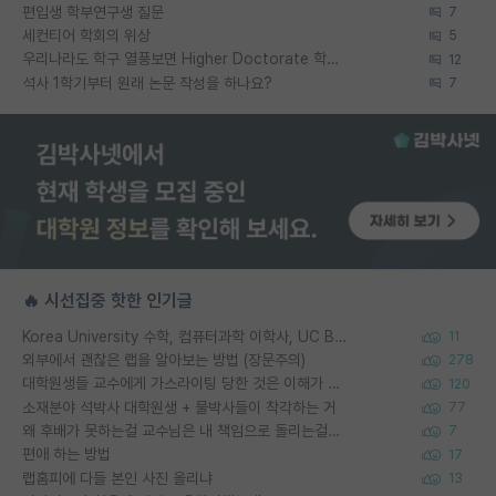
편입생 학부연구생 질문
7
세컨티어 학회의 위상
5
우리나라도 학구 열풍보면 Higher Doctorate 학위가 필요하다고 봅니다.
12
석사 1학기부터 원래 논문 작성을 하나요?
7
🔥 시선집중 핫한 인기글
Korea University 수학, 컴퓨터과학 이학사, UC Berkeley 산업공학 대학원 공학박사가 되는 것은 쉽지 않겠죠?
11
외부에서 괜찮은 랩을 알아보는 방법 (장문주의)
278
대학원생들 교수에게 가스라이팅 당한 것은 이해가 갑니다. 안타깝네요.
120
소재분야 석박사 대학원생 + 물박사들이 착각하는 거
77
왜 후배가 못하는걸 교수님은 내 책임으로 돌리는걸까요?
7
편애 하는 방법
17
랩홈피에 다들 본인 사진 올리냐
13