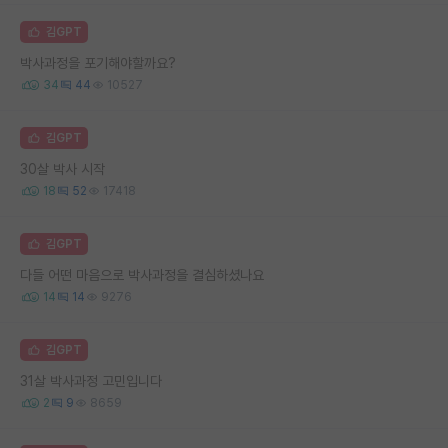
김GPT
박사과정을 포기해야할까요?
34
44
10527
김GPT
30살 박사 시작
18
52
17418
김GPT
다들 어떤 마음으로 박사과정을 결심하셨나요
14
14
9276
김GPT
31살 박사과정 고민입니다
2
9
8659