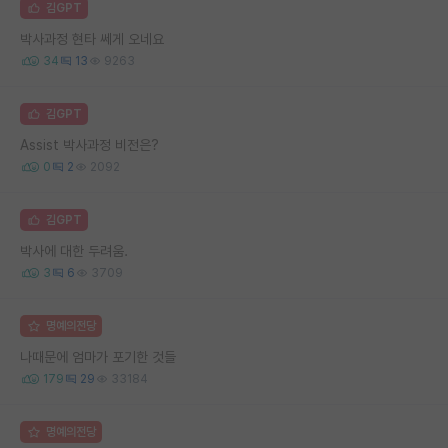
김GPT
박사과정 현타 쎄게 오네요
34
13
9263
김GPT
Assist 박사과정 비전은?
0
2
2092
김GPT
박사에 대한 두려움.
3
6
3709
명예의전당
나때문에 엄마가 포기한 것들
179
29
33184
명예의전당