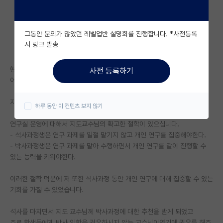
자유 게시판(아무개랩)
그동안 문의가 많았던 레벨업반 설명회를 진행합니다. *사전등록
미국 유학 게시판
시 링크 발송
미국 대학원 합격 후기 게시판
현재 공대 대학원에서 박사과정으로 Course Work을 마친 채 3년차에 접
사전 등록하기
대학원생 모집 게시판
어 들었습니다.
대학원 합격 후기 게시판
지친 마음에 글을 쓰게 되었습니다.
하루 동안 이 컨텐츠 보지 않기
연구실(PI) 홍보 게시판
연구실 운영에 대해서 지도교수님의 확고한 철학이 있으십니다.
- 석사과정생은 연구 과제를 일절 맡기지 않고 개인 연구를 집중해야한다.
석박사 채용 정보 게시판
- 박사과정생은 연구 과제를 맡아 수행하면서 개인 연구를 같이 진행할 수
있는 능력을 키워야한다.
임용 정보 게시판
학부 인턴 게시판
이러한 철학 덕분에 저 또한 석사과정 동안 개인 연구에 대해 집중할 수 있는
기회를 가질 수 있었습니다.
취업 게시판
석사를 마치면서 지도 교수님께 박사과정에 대한 추천을 받게 되었고
임용 후기 게시판
주로 학생들에게 박사 입학을 권유하시지 않는 교수님이였기에 권유를 해주