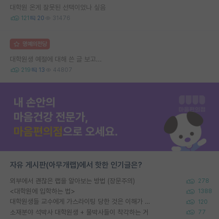
대학원 온게 잘못된 선택이었나 싶음
121
20
31476
명예의전당
대학원생 예절에 대해 쓴 글 보고...
219
13
44807
자유 게시판(아무개랩)에서 핫한 인기글은?
외부에서 괜찮은 랩을 알아보는 방법 (장문주의)
278
<대학원에 입학하는 법>
1388
대학원생들 교수에게 가스라이팅 당한 것은 이해가 갑니다. 안타깝네요.
120
소재분야 석박사 대학원생 + 물박사들이 착각하는 거
77