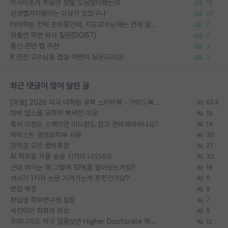
이사이트가 처음엔 정말 도움많이됐는데
16
신생랩가지말라는 이유가 있었구나
20
타대학원 컨텍 준비중인데, 지도교수님께는 언제 말씀드려야 할까요?
2
정출연 학연 박사 질문(DGIST)
2
통신 관련 랩 추천
3
K 전전 교수님들 랩실 어떤지 질문드려요!
2
최근 댓글이 많이 달린 글
[무료] 2026 미국 대학원 유학 스타터팩 - 가이드북 & 합격자 컨택메일 템플릿
653
미박 탑스쿨 유학이 빡세진 이유
19
혹시 이정도 스펙이면 어느정도 잡고 준비해야하나요?
14
카이스트 경영공학부 서류
30
장학금 모은 랩비통장
21
AI 학회들 거품 슬슬 지적이 나오네요
33
근데 여기는 왜 그렇게 SPK를 물어보는거임?
18
석사가 1저자 논문 가져가는게 흔한건가요?
5
면접 복장
9
편입생 학부연구생 질문
7
세컨티어 학회의 위상
5
우리나라도 학구 열풍보면 Higher Doctorate 학위가 필요하다고 봅니다.
12