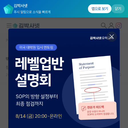
김박사넷
앱으로 보기
닫기
푸시 알림으로 소식을 빠르게
커뮤니티 홈
자유 게시판(아무개랩)
대학원생 모집
박사과정 고민이 됩니다.
국내대학원 정보
징징대는 찰스 다윈
연구실&오픈랩
2024.08.28
1
930
커뮤니티
커뮤니티 홈
전체글보기
베스트 게시판
IF 명예의전당