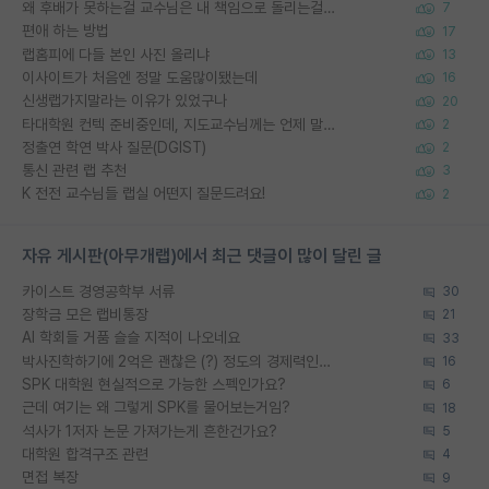
왜 후배가 못하는걸 교수님은 내 책임으로 돌리는걸까요?
7
편애 하는 방법
17
랩홈피에 다들 본인 사진 올리냐
13
이사이트가 처음엔 정말 도움많이됐는데
16
신생랩가지말라는 이유가 있었구나
20
타대학원 컨텍 준비중인데, 지도교수님께는 언제 말씀드려야 할까요?
2
정출연 학연 박사 질문(DGIST)
2
통신 관련 랩 추천
3
K 전전 교수님들 랩실 어떤지 질문드려요!
2
자유 게시판(아무개랩)에서 최근 댓글이 많이 달린 글
카이스트 경영공학부 서류
30
장학금 모은 랩비통장
21
AI 학회들 거품 슬슬 지적이 나오네요
33
박사진학하기에 2억은 괜찮은 (?) 정도의 경제력인가요
16
SPK 대학원 현실적으로 가능한 스펙인가요?
6
근데 여기는 왜 그렇게 SPK를 물어보는거임?
18
석사가 1저자 논문 가져가는게 흔한건가요?
5
대학원 합격구조 관련
4
면접 복장
9