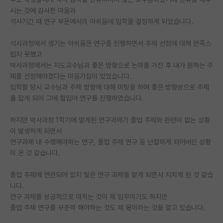
시는 것에 감사한 마음과
PI 전용 게시판
석사기간 때 연구 부문에서의 아쉬움에 입학을 결정하게 되었습니다.
인문사회 계열 게시판
석사과정에서 생기는 아쉬움은 연구를 진행하면서 주제 선정에 대해 만족스
럽지 못했고
특수/전문대학원 게시판
박사과정에서는 지도교수님과 좋은 방향으로 논의를 가진 후 내가 원하는 주
반도체/AI 게시판
제를 선정해야겠다는 마음가짐이 있었습니다.
입학할 당시 교수님과 주제 방향에 대해 미팅을 하며 좋은 방향성으로 주제
장학금/장학생 게시판
를 잡게 되어 그에 힘입어 연구를 진행하였습니다.
학술 정보 게시판
하지만 박사과정 1학기에 맡게된 연구과제가 졸업 주제와 관련이 없는 상황
이 발생하게 되면서
홍보 게시판
연구과제 내 수행해야하는 연구, 졸업 주제 연구 등 난잡하게 되어버린 상황
이 온 것 같습니다.
커리어
유학교육
졸업 주제에 연관되어 있지 않은 연구 과제를 맡게 되면서 지치게 된 것 같습
니다.
이벤트
연구 과제를 성공적으로 마치는 것이 제 임무이기도 하지만
졸업 주제 연구를 꾸준히 해야하는 것도 제 몫이라는 것을 알고 있습니다.
반도체 아카데미