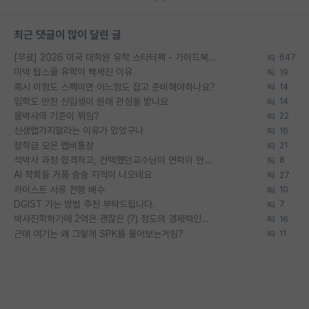
최근 댓글이 많이 달린 글
[무료] 2026 미국 대학원 유학 스타터팩 - 가이드북 & 합격자 컨택메일 템플릿
647
미박 탑스쿨 유학이 빡세진 이유
19
혹시 이정도 스펙이면 어느정도 잡고 준비해야하나요?
14
입학도 안한 신입생이 원래 관심을 받나요
14
물박사의 기준이 뭐임?
22
신생랩가지말라는 이유가 있었구나
16
장학금 모은 랩비통장
21
석박사 과정 합격하고, 컨택했던교수님이 연락이 안됩니다...
8
AI 학회들 거품 슬슬 지적이 나오네요
27
카이스트 서류 전형 배수
10
DGIST 가는 방법 추천 부탁드립니다.
7
박사진학하기에 2억은 괜찮은 (?) 정도의 경제력인가요
16
근데 여기는 왜 그렇게 SPK를 물어보는거임?
11