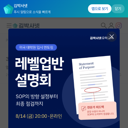
김박사넷
앱으로 보기
닫기
푸시 알림으로 소식을 빠르게
커뮤니티 홈
자유 게시판(아무개랩)
대학원생 모집
31살 박사과정 고민입니다
국내대학원 정보
열정적인 존 필즈
연구실&오픈랩
2025.05.25
9
8647
커뮤니티
커뮤니티 홈
전체글보기
베스트 게시판
IF 명예의전당