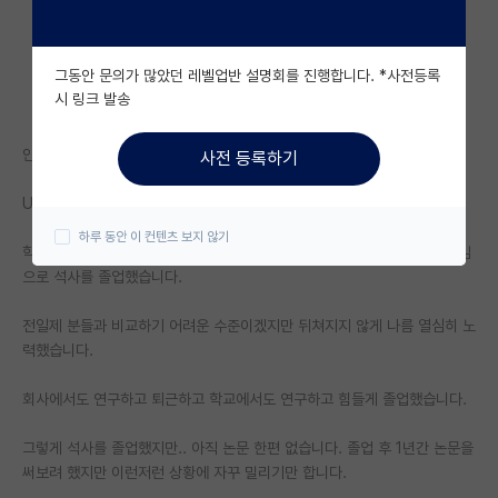
자유 게시판(아무개랩)
그동안 문의가 많았던 레벨업반 설명회를 진행합니다. *사전등록
미국 유학 게시판
시 링크 발송
미국 대학원 합격 후기 게시판
안녕하세요
사전 등록하기
대학원생 모집 게시판
Ust 박사과정에 입학해야하는지 고민중에 있습니다.
대학원 합격 후기 게시판
하루 동안 이 컨텐츠 보지 않기
학부졸업하고 계약직 연구원 하다가 기회를 찾아 계약직 신분으로 파트타임
연구실(PI) 홍보 게시판
으로 석사를 졸업했습니다.
석박사 채용 정보 게시판
전일제 분들과 비교하기 어려운 수준이겠지만 뒤쳐지지 않게 나름 열심히 노
력했습니다.
임용 정보 게시판
학부 인턴 게시판
회사에서도 연구하고 퇴근하고 학교에서도 연구하고 힘들게 졸업했습니다.
취업 게시판
그렇게 석사를 졸업했지만.. 아직 논문 한편 없습니다. 졸업 후 1년간 논문을
써보려 했지만 이런저런 상황에 자꾸 밀리기만 합니다.
임용 후기 게시판