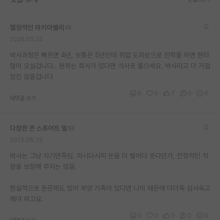
열정적인 마키아벨리
2025.05.25
박사과정은 빠르면 4년, 보통은 5년인데 취업 도피성으로 진학을 하면 현타
많이 오실겁니다.. 원하는 회사가 있다면 석사로 뚫으세요. 박사라고 더 가점
있진 않을겁니다
0
0
7
0
0
대댓글 쓰기
다정한 존 스튜어트 밀
2025.05.25
박사는 그냥 자기만족임. 아시다시피 돈을 더 벌어다 준다던가, 안정적인 직
장을 보장해 주지는 않음.
현실적으로 돈문제도 있어 부양 가족이 있다면 나이 때문에 더더욱 심사숙고
해야 하고요.
0
0
3
0
0