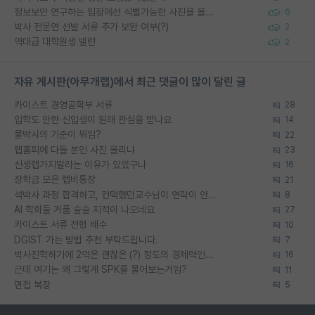
정보보안 연구하는 입장에선 식별가능한 사진을 올리는건 비추이긴함
6
박사 전문연 선발 서류 추가 보완 여부(?)
2
역대급 대학원생 빌런
2
자유 게시판(아무개랩)에서 최근 댓글이 많이 달린 글
카이스트 경영공학부 서류
28
입학도 안한 신입생이 원래 관심을 받나요
14
물박사의 기준이 뭐임?
22
랩홈피에 다들 본인 사진 올리냐
23
신생랩가지말라는 이유가 있었구나
16
장학금 모은 랩비통장
21
석박사 과정 합격하고, 컨택했던교수님이 연락이 안됩니다...
8
AI 학회들 거품 슬슬 지적이 나오네요
27
카이스트 서류 전형 배수
10
DGIST 가는 방법 추천 부탁드립니다.
7
박사진학하기에 2억은 괜찮은 (?) 정도의 경제력인가요
16
근데 여기는 왜 그렇게 SPK를 물어보는거임?
11
면접 복장
5