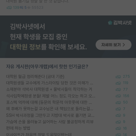
대학원 옮기길 정말 잘 한 것 같습니다.
139
5
55523
자유 게시판(아무개랩)에서 핫한 인기글은?
대학원 월급 정리해준다 (공대 기준)
275
대학원생들 교수에게 가스라이팅 당한 것은 이해가 갑니다. 안타깝네요.
119
소재분야 석박사 대학원생 + 물박사들이 착각하는 거
77
석사입학예정생 분들! 제발 어느 정도 각오는 하고 오세요.
156
포스텍 억까에 대해 (동문의 학문적 아웃풋에 대한 반박)
50
왜 후배가 못하는걸 교수님은 내 책임으로 돌리는걸까요?
7
SSH 박사과정을 그만두고 지방대 박사로 옮기면 교수의 꿈은 끝일까요?
9
가슴에 손을 올려놓고 싫어하는 사람 불공정하게 리뷰
9
편애 하는 방법
16
이사이트가 처음엔 정말 도움많이됐는데
14