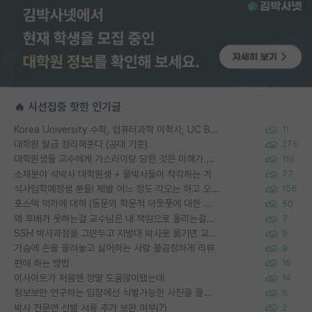
🔥 시선집중 핫한 인기글
Korea University 수학, 컴퓨터과학 이학사, UC Berkeley 산업공학 대학원 공학박사가 되는 것은 쉽지 않겠죠?
11
대학원 월급 정리해준다 (공대 기준)
275
대학원생들 교수에게 가스라이팅 당한 것은 이해가 갑니다. 안타깝네요.
119
소재분야 석박사 대학원생 + 물박사들이 착각하는 거
77
석사입학예정생 분들! 제발 어느 정도 각오는 하고 오세요.
156
포스텍 억까에 대해 (동문의 학문적 아웃풋에 대한 반박)
50
왜 후배가 못하는걸 교수님은 내 책임으로 돌리는걸까요?
7
SSH 박사과정을 그만두고 지방대 박사로 옮기면 교수의 꿈은 끝일까요?
9
가슴에 손을 올려놓고 싫어하는 사람 불공정하게 리뷰
9
편애 하는 방법
16
이사이트가 처음엔 정말 도움많이됐는데
14
정보보안 연구하는 입장에선 식별가능한 사진을 올리는건 비추이긴함
6
박사 전문연 선발 서류 추가 보완 여부(?)
2