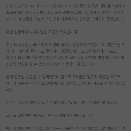
처음 연구하는 주제를 제가 직접 설계하고 석사졸업 논문은 어떻게 작성해서
PI 전용 게시판
졸업했지만 이후 생각하는 SCI급 저널에 투고하는걸 목표로 했지만 자꾸 지
체가 되어 논문을 작성하고 연구를 마무리하는 능력은 구비하지 못했습니다.
인문사회 계열 게시판
이런 상황에서 박사과정을 고민하고 있습니다.
특수/전문대학원 게시판
반도체/AI 게시판
주변 박사분들은 하루 빨리 어릴때 하라는 분들이 많으신데.. 제 기준으론 제
가 지금 박사를 들어가도 졸업하면 30중반이라 조금은 무섭더라고요... 그
장학금/장학생 게시판
리고 지금 나이가 30초반이라 현실적인 급여 등의 문제를 생각해서 제가 최
소한의 생활을 할 수 있는게 Ust라고 생각이 들었습니다.
학술 정보 게시판
현재 연구원 생활은 다 정리했으며 앞으로 6개월간 정규직 취준을 목표로
홍보 게시판
하다가 취준이 안되면 32살에 박사를 입학을 고려하는 식으로 생각하고있습
니다.
커리어
유학교육
취준은 그동안 해보고 싶은 분야가 하나 있어서 한번 도전해보려합니다.
이벤트
그리고 실패하면 미련없이 박사과정에 입학하려 합니다.
반도체 아카데미
박사과정에 컨택 메일을 넣긴 했는데 충분히 여러 상황들을 고려해보고 우리