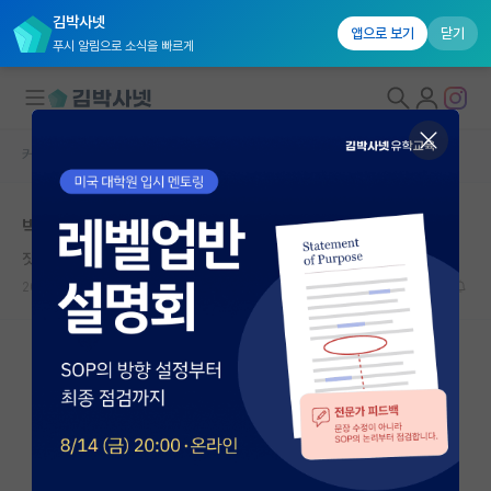
김박사넷
앱으로 보기
닫기
푸시 알림으로 소식을 빠르게
커뮤니티 홈
자유 게시판(아무개랩)
대학원생 모집
박사들어가기전에 드는고민들
국내대학원 정보
짓궂은 코페르니쿠스
연구실&오픈랩
2024.03.21
4
2870
커뮤니티
커뮤니티 홈
전체글보기
베스트 게시판
IF 명예의전당