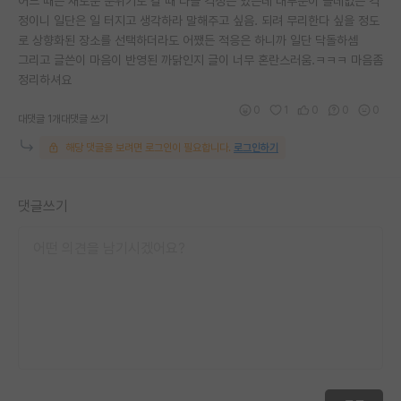
어느 때든 새로운 분위기로 갈 때 다들 걱정은 있는데 대부분이 쓸데없는 걱
정이니 일단은 일 터지고 생각하라 말해주고 싶음. 되려 무리한다 싶을 정도
로 상향화된 장소를 선택하더라도 어쨌든 적응은 하니까 일단 닥돌하셈
그리고 글쓴이 마음이 반영된 까닭인지 글이 너무 혼란스러움.ㅋㅋㅋ 마음좀
정리하셔요
0
1
0
0
0
대댓글 1개
대댓글 쓰기
해당 댓글을 보려면 로그인이 필요합니다.
로그인하기
댓글쓰기