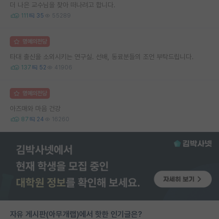
더 나은 교수님을 찾아 떠나려고 합니다.
111
35
55289
명예의전당
타대 출신을 소외시키는 연구실. 선배, 동료분들의 조언 부탁드립니다.
137
52
41906
명예의전당
아즈매와 마음 건강
87
24
16260
자유 게시판(아무개랩)에서 핫한 인기글은?