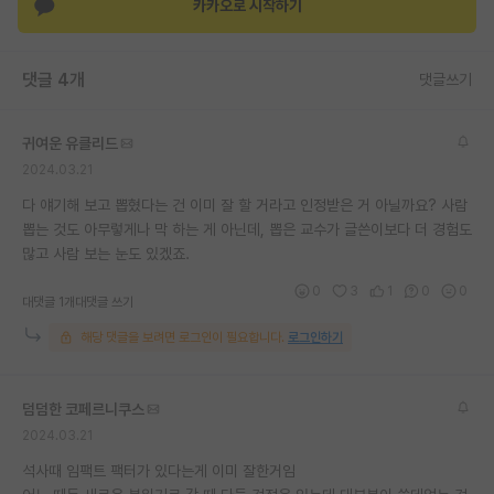
카카오로 시작하기
댓글 4개
댓글쓰기
귀여운 유클리드
2024.03.21
다 얘기해 보고 뽑혔다는 건 이미 잘 할 거라고 인정받은 거 아닐까요? 사람
뽑는 것도 아무렇게나 막 하는 게 아닌데, 뽑은 교수가 글쓴이보다 더 경험도
많고 사람 보는 눈도 있겠죠.
0
3
1
0
0
대댓글 1개
대댓글 쓰기
해당 댓글을 보려면 로그인이 필요합니다.
로그인하기
덤덤한 코페르니쿠스
2024.03.21
석사때 임팩트 팩터가 있다는게 이미 잘한거임