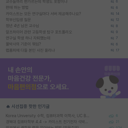
교수들끼리 편가르는데 학생도 포함이냐
6
편애 하는 방법
6
카이스트는 모든 연구실마다 서버 제공해주나요?
14
학부신입생 질문
12
정년 4년 남은 교수님
8
알츠하이머 관련 고등학생 탐구 포트폴리오
9
연구실 학생 하나 자퇴했는데
7
물박사의 기준이 뭐임?
6
랩홈피에 다들 본인 사진 올리냐
17
🔥 시선집중 핫한 인기글
Korea University 수학, 컴퓨터과학 이학사, UC Berkeley 산업공학 대학원 공학박사가 되는 것은 쉽지 않겠죠?
6
경북대 컴퓨터학부 4.4 -> 카이스트 전기전자 석박사통합과정 합격
21
외부에서 괜찮은 랩을 알아보는 방법 (장문주의)
274