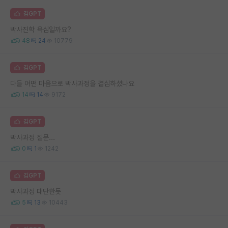
김GPT
박사진학 욕심일까요?
48
24
10779
김GPT
다들 어떤 마음으로 박사과정을 결심하셨나요
14
14
9172
김GPT
박사과정 질문...
0
1
1242
김GPT
박사과정 대단한듯
5
13
10443