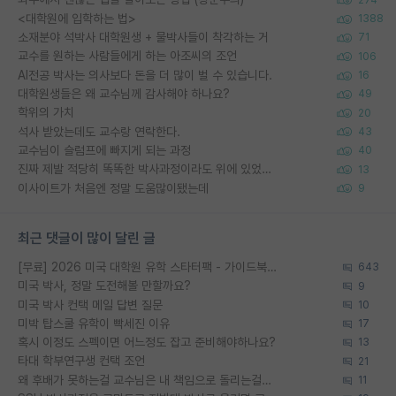
<대학원에 입학하는 법>
1388
소재분야 석박사 대학원생 + 물박사들이 착각하는 거
71
교수를 원하는 사람들에게 하는 아조씨의 조언
106
AI전공 박사는 의사보다 돈을 더 많이 벌 수 있습니다.
16
대학원생들은 왜 교수님께 감사해야 하나요?
49
학위의 가치
20
석사 받았는데도 교수랑 연락한다.
43
교수님이 슬럼프에 빠지게 되는 과정
40
진짜 제발 적당히 똑똑한 박사과정이라도 위에 있었으면..
13
이사이트가 처음엔 정말 도움많이됐는데
9
최근 댓글이 많이 달린 글
[무료] 2026 미국 대학원 유학 스타터팩 - 가이드북 & 합격자 컨택메일 템플릿
643
미국 박사, 정말 도전해볼 만할까요?
9
미국 박사 컨택 메일 답변 질문
10
미박 탑스쿨 유학이 빡세진 이유
17
혹시 이정도 스펙이면 어느정도 잡고 준비해야하나요?
13
타대 학부연구생 컨택 조언
21
왜 후배가 못하는걸 교수님은 내 책임으로 돌리는걸까요?
11