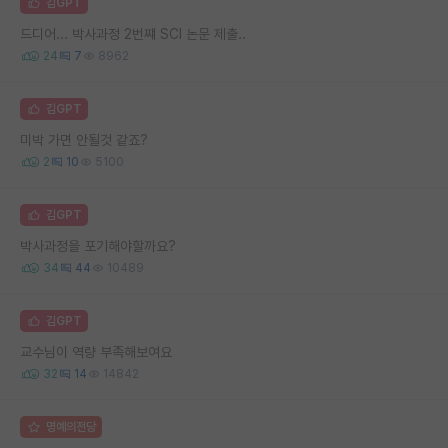
김GPT
드디어... 박사과정 2번쨰 SCI 논문 제출..
24
7
8962
김GPT
미박 가면 안될것 같죠?
2
10
5100
김GPT
박사과정을 포기해야할까요?
34
44
10489
김GPT
교수님이 역량 부족해보여요
32
14
14842
명예의전당