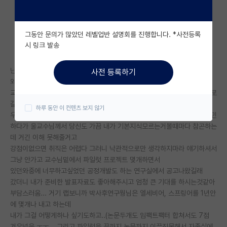
자유 게시판(아무개랩)
그동안 문의가 많았던 레벨업반 설명회를 진행합니다. *사전등록
미국 유학 게시판
시 링크 발송
미국 대학원 합격 후기 게시판
난 학부도전혀다른 보건ㄱ계열 나왔고 지방대에서 석사로 생명공학계열로
사전 등록하기
대학원생 모집 게시판
와갖고 좋은교수님 밑에서 논문 두개 쓰고 졸업했음..
교수님께서도 나보고 대학원말고 회사가라하셨지만 나름대로 나중에 해외로
대학원 합격 후기 게시판
갈생각에 빡세도 함도전해보자 싶어서
하루 동안 이 컨텐츠 보지 않기
우리분야에서 이름대면 벌벌떨정도로 유명한 교수님께 인턴허락받아서 고민
연구실(PI) 홍보 게시판
하다가 울교수님께서 당신도 가끔 내가 기본지식모르는거볼때마다 참곤하는
데 거긴 이해 못해줄거고
석박사 채용 정보 게시판
강점이없으면 취직은 어렵다 그러니 낙관적으로만 생각하지마라 얘기하셔서
그냥 안가고 교수님밑에서 파일럿 프로젝트 몇개하면서
임용 정보 게시판
있던와중에 너무하고싶었던 공정개발도 하는 연구실에서 공고나왔길래
학부 인턴 게시판
갔더니 내가 준비한 발표자료도 좋아해주시고 엄청 큰 기대를 하시는것같아
부담스러움... 거기 랩보니까 박사후연구웡님은 엘세비어, 스프링어를 1년안
취업 게시판
에 몇개나 내고 하는데
내가 그걸 어떻게하나 싶기도하고..(논문두개도 임팩트팩터 합쳐서도 7점
임용 후기 게시판
겨우넘음 ㅜㅜ ...그리고 파일럿을 끝까지 논문까지 이끌진못해서 자존심에