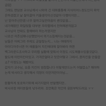
금감)
PI 전용 게시판
그래도 면담본 교수님께서 나와의 긴 대화를통해 지식이어느정도인지 파악
은하셨겠고 날 잘이끌어 키울생각이신것같아 다행이지만...
인문사회 계열 게시판
난 믿어주신만큼 너무 잘하고싶은마음이 쎈것같음...
내가해왔던 파일럿들 대부분 우리랩에서 전혀해본적없고
특수/전문대학원 게시판
교수님이 안돼도 함해바라 하는거였지만
반도체/AI 게시판
나로선 자존심꽤나상했었어서 의기소침해지는것같음...
남들은 어찌그리 주제도 곧잘찾는지... 나는 여태까지
장학금/장학생 게시판
아이디어주시면 머 예를들어 치킨에대해 알아봐라 하면
백그라운드조사하고 우리랩 실황에 맞춰서 이정도 시도해볼수있을것같다.
학술 정보 게시판
팔도에 이런치킨이있고. 가격은얼마고 맛은어떻고 그래서..뭔치킨을 만들깝
쇼? 이정도는 해봤어도
홍보 게시판
갑자기 교수님, 요즘 치킨이 엄청뜹니다 이렇게만드는거 어떨깝쇼? 해야하
는게 박사라고 생각해서 걱정이 이만저만이아님...
커리어
유학교육
원활하게 토로하기위해 싸가지없이 반말했지만..
박사과정 여러분들의 넋두리와. 조언혹은 약간의 응원부탁드려요 ㅜㅜ
이벤트
반도체 아카데미