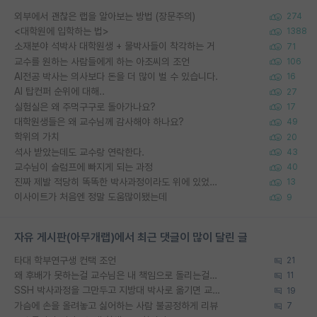
외부에서 괜찮은 랩을 알아보는 방법 (장문주의)
274
<대학원에 입학하는 법>
1388
소재분야 석박사 대학원생 + 물박사들이 착각하는 거
71
교수를 원하는 사람들에게 하는 아조씨의 조언
106
AI전공 박사는 의사보다 돈을 더 많이 벌 수 있습니다.
16
AI 탑컨퍼 순위에 대해..
27
실험실은 왜 주먹구구로 돌아가나요?
17
대학원생들은 왜 교수님께 감사해야 하나요?
49
학위의 가치
20
석사 받았는데도 교수랑 연락한다.
43
교수님이 슬럼프에 빠지게 되는 과정
40
진짜 제발 적당히 똑똑한 박사과정이라도 위에 있었으면..
13
이사이트가 처음엔 정말 도움많이됐는데
9
자유 게시판(아무개랩)에서 최근 댓글이 많이 달린 글
타대 학부연구생 컨택 조언
21
왜 후배가 못하는걸 교수님은 내 책임으로 돌리는걸까요?
11
SSH 박사과정을 그만두고 지방대 박사로 옮기면 교수의 꿈은 끝일까요?
19
가슴에 손을 올려놓고 싫어하는 사람 불공정하게 리뷰
7