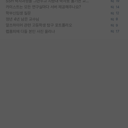
SSH 박사과정을 그만두고 지방대 박사로 옮기면 교수의 꿈은 끝일까요?
19
카이스트는 모든 연구실마다 서버 제공해주나요?
14
학부신입생 질문
12
정년 4년 남은 교수님
8
알츠하이머 관련 고등학생 탐구 포트폴리오
9
랩홈피에 다들 본인 사진 올리냐
17