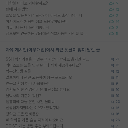
대학원 어디로 가야할까요?
5
편애 하는 방법
12
졸업을 앞둔 박사수료생인데 아직도 출장다닙니다
3
이사이트가 처음엔 정말 도움많이됐는데
14
커뮤니티는 다 쓰레기통이지
6
정보보안 연구하는 입장에선 식별가능한 사진을 올리는건 비추이긴함
5
자유 게시판(아무개랩)에서 최근 댓글이 많이 달린 글
SSH 박사과정을 그만두고 지방대 박사로 옮기면 교수의 꿈은 끝일까요?
21
카이스트는 모든 연구실마다 서버 제공해주나요?
15
학부신입생 질문
12
알츠하이머 관련 고등학생 탐구 포트폴리오
11
연구실 학생 하나 자퇴했는데
9
입학도 안한 신입생이 원래 관심을 받나요
10
물박사의 기준이 뭐임?
19
랩홈피에 다들 본인 사진 올리냐
23
신생랩가지말라는 이유가 있었구나
15
장학금 모은 랩비통장
16
AI 학회들 거품 슬슬 지적이 나오네요
26
DGIST 가는 방법 추천 부탁드립니다.
7