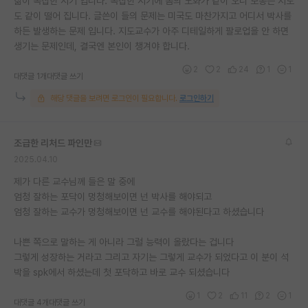
삶이 복잡한 시기 입니다. 복잡한 시기에 몸의 노화가 같이 오니 보통은 지도
도 같이 떨어 집니다. 글쓴이 들의 문제는 미국도 마찬가지고 어디서 박사를
하든 발생하는 문제 입니다. 지도교수가 아주 디테일하게 팔로업을 안 하면
생기는 문제인데, 결국엔 본인이 챙겨야 합니다.
2
2
24
1
1
대댓글 1개
대댓글 쓰기
해당 댓글을 보려면 로그인이 필요합니다.
로그인하기
조급한 리처드 파인만
2025.04.10
제가 다른 교수님께 들은 말 중에
엄청 잘하는 포닥이 멍청해보이면 넌 박사를 해야되고
엄청 잘하는 교수가 멍청해보이면 넌 교수를 해야된다고 하셨습니다
나쁜 쪽으로 말하는 게 아니라 그럴 능력이 올랐다는 겁니다
그렇게 성장하는 거라고 그리고 자기는 그렇게 교수가 되었다고 이 분이 석
박을 spk에서 하셨는데 첫 포닥하고 바로 교수 되셨습니다
1
2
11
2
1
대댓글 4개
대댓글 쓰기