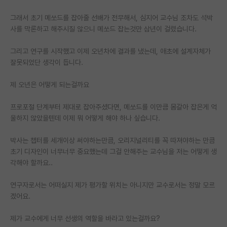
재팬라운지 🌸
그래서 초기 메쏘드를 잡아줄 선배가 전무해서, 심지어 교수님 조차도 석박
사를 막론하고 해주시질 않으니 메쏘드 잡는것만 삼년이 걸렸습니다.
그리고 연구를 시작했고 이제 오년차에 결과를 냈는데, 애초에 설계자체가
잘못되었단 생각이 듭니다.
제 오년은 어떻게 되는걸까요
프로포절 단계부터 제대로 잡아주셨다면, 메쏘드를 이만큼 몸갈아 잡은게 억
울하지 않았을텐데 이제 뭐 어떻게 해야 하나 싶습니다.
박사는 챕터를 세개이상 써야하는만큼, 오리지널리티를 꼭 따져야하는 만큼
초기 디자인이 너무너무 중요했는데 그걸 안해주는 교수님을 저는 어떻게 생
각해야 할까요..
연구자로서는 어떠실지 제가 평가할 위치는 아니지만 교수로서는 정말 모르
겠어요.
제가 교수에게 너무 선생의 역할을 바라고 있는걸까요?