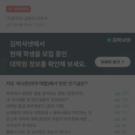
명예의전당
(우울주의) 실패에 대하여
195
24
17355
자유 게시판(아무개랩)에서 핫한 인기글은?
외부에서 괜찮은 랩을 알아보는 방법 (장문주의)
275
내 석사생활 참 많은일들이 있엇네요^^
212
대학원 월급 정리해준다 (공대 기준)
275
소재분야 석박사 대학원생 + 물박사들이 착각하는 거
73
포스텍 억까에 대해 (동문의 학문적 아웃풋에 대한 반박)
50
교수님이 무서워요
16
물박사 되는 건 교수탓도 있는거 아니냐
29