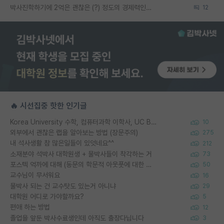
박사진학하기에 2억은 괜찮은 (?) 정도의 경제력인가요
12
🔥 시선집중 핫한 인기글
Korea University 수학, 컴퓨터과학 이학사, UC Berkeley 산업공학 대학원 공학박사가 되는 것은 쉽지 않겠죠?
10
외부에서 괜찮은 랩을 알아보는 방법 (장문주의)
275
내 석사생활 참 많은일들이 있엇네요^^
212
소재분야 석박사 대학원생 + 물박사들이 착각하는 거
73
포스텍 억까에 대해 (동문의 학문적 아웃풋에 대한 반박)
50
교수님이 무서워요
16
물박사 되는 건 교수탓도 있는거 아니냐
29
대학원 어디로 가야할까요?
5
편애 하는 방법
12
졸업을 앞둔 박사수료생인데 아직도 출장다닙니다
3