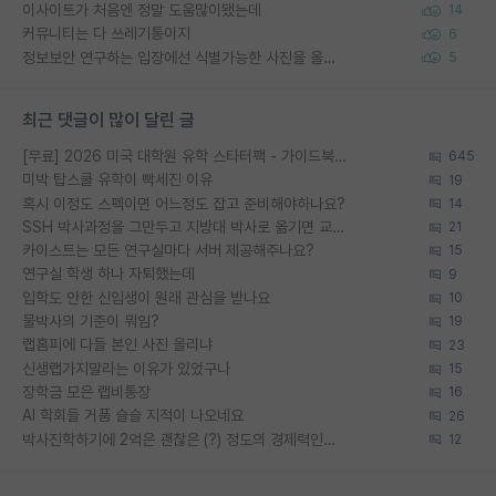
이사이트가 처음엔 정말 도움많이됐는데
14
커뮤니티는 다 쓰레기통이지
6
정보보안 연구하는 입장에선 식별가능한 사진을 올리는건 비추이긴함
5
최근 댓글이 많이 달린 글
[무료] 2026 미국 대학원 유학 스타터팩 - 가이드북 & 합격자 컨택메일 템플릿
645
미박 탑스쿨 유학이 빡세진 이유
19
혹시 이정도 스펙이면 어느정도 잡고 준비해야하나요?
14
SSH 박사과정을 그만두고 지방대 박사로 옮기면 교수의 꿈은 끝일까요?
21
카이스트는 모든 연구실마다 서버 제공해주나요?
15
연구실 학생 하나 자퇴했는데
9
입학도 안한 신입생이 원래 관심을 받나요
10
물박사의 기준이 뭐임?
19
랩홈피에 다들 본인 사진 올리냐
23
신생랩가지말라는 이유가 있었구나
15
장학금 모은 랩비통장
16
AI 학회들 거품 슬슬 지적이 나오네요
26
박사진학하기에 2억은 괜찮은 (?) 정도의 경제력인가요
12