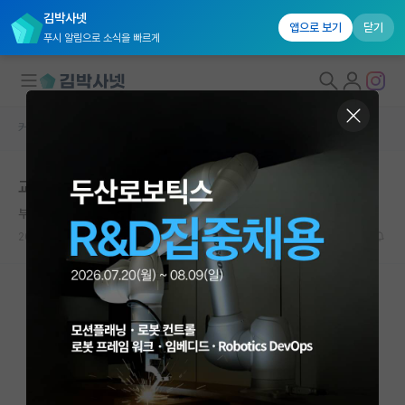
김박사넷
앱으로 보기
닫기
푸시 알림으로 소식을 빠르게
커뮤니티 홈
자유 게시판(아무개랩)
대학원생 모집
교수님이 역량 부족해보여요
국내대학원 정보
부지런한 닐스 보어
연구실&오픈랩
2025.04.10
14
14858
커뮤니티
커뮤니티 홈
전체글보기
베스트 게시판
IF 명예의전당