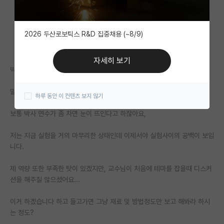
자유 게시판(아무개랩)
2026 두산로보틱스 R&D 집중채용 (~8/9)
미국 유학 게시판
미국 대학원 합격 후기 게시판
자세히 보기
박사 과정 중인데요,
대학원생 모집 게시판
말 그대로 교수님 역량이 부족해보여요
하루 동안 이 컨텐츠 보지 않기
대학원 합격 후기 게시판
보통 박사 연수가 좀 차면 눈이 뜨인다고 하잖아요,
연구실(PI) 홍보 게시판
저는 지금 실험을 거의 마무리한 상태인데 이제서야 실험사이의 공백이 보입
석박사 채용 정보 게시판
니다.
임용 정보 게시판
제 역량 또한 부족한 탓이 있겠지만, 교수님이 처음에 테마를 잡을때 디스커
학부 인턴 게시판
션을 해주질 않으셨어요...
취업 게시판
이거 하겠습니다 하고 들고가면 그냥 재료 및 방법정도만 보고 해봐라 하시
는 정도?
임용 후기 게시판