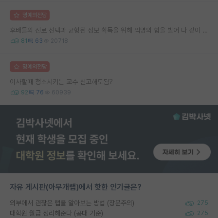
명예의전당
후배들의 진로 선택과 균형된 정보 획득을 위해 익명의 힘을 빌어 다 같이 연봉 공개 타임 한번 갖는 것 어때요?
81
63
20718
명예의전당
이사할때 청소시키는 교수 신고해도됨?
92
76
60939
자유 게시판(아무개랩)에서 핫한 인기글은?
외부에서 괜찮은 랩을 알아보는 방법 (장문주의)
275
대학원 월급 정리해준다 (공대 기준)
275