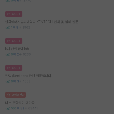
0
6
3770
김GPT
한국에너지공과대학교 KENTECH 컨택 및 입학 질문
1
8
2962
김GPT
k대 산업공학 lab
0
2
6236
김GPT
켄텍 (Kentech) 관련 질문입니다.
0
3
1553
명예의전당
나는 포항살이 대만족
160
82
63441