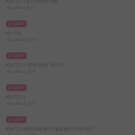
KENTECH 입시 준비관련 질문
0
1
1570
김GPT
kist 학연
0
6
10312
김GPT
KENTECH 대학원생분들 계신가요..
0
5
4016
김GPT
KENTECH
0
2
1571
김GPT
KENTECH(한전공대) 배터리 랩실 분위기 어떤가요?