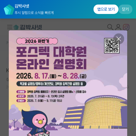
김박사넷
앱으로 보기
닫기
푸시 알림으로 소식을 빠르게
커뮤니티 홈
자유 게시판(아무개랩)
대학원생 모집
본문이 수정되지 않는 박제글입니다.
국내대학원 정보
KENTECH 대학원 랩실
연구실&오픈랩
상처받은 레오나르도 다빈치
커뮤니티
2024.08.26
18
5664
커뮤니티 홈
전체글보기
베스트 게시판
IF 명예의전당