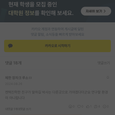
PI 전용 게시판
인문사회 계열 게시판
특수/전문대학원 게시판
카카오 계정과 연동하여 게시글에 달린
댓글 알람, 소식등을 빠르게 받아보세요
반도체/AI 게시판
카카오로 시작하기
장학금/장학생 게시판
학술 정보 게시판
댓글 18개
댓글쓰기
홍보 게시판
체한 장자크 루소
커리어
2024.08.26
유학교육
켄텍진학한 친구가 말하길 박사는 다른곳으로 가야겠다더군요 연구할 환경
이 아니랍니다
이벤트
0
0
1
4
0
대댓글 1개
대댓글 쓰기
반도체 아카데미