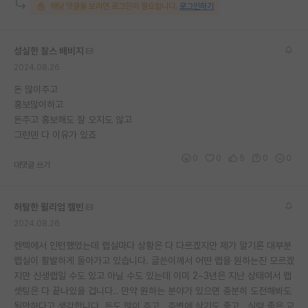
해당 댓글을 보려면 로그인이 필요합니다.
로그인하기
재팬라운지 🌸
성실한 찰스 배비지
2024.08.26
돈 많이주고
홍보많이하고
돈주고 홍보해도 잘 오지도 않고
그런덴 다 이유가 있죠
0
0
5
0
0
대댓글 쓰기
허탈한 윌리엄 켈빈
2024.08.26
켄텍에서 인턴했었는데 랩실마다 상황은 다 다르겠지만 제가 알기론 대부분
랩실이 활발하게 돌아가고 있습니다. 글쓴이께서 어떤 랩을 원하는진 모르겠
지만 신생랩일 수도 있고 아닐 수도 있는데 이미 2~3년은 지난 상태여서 랩
셋팅은 다 끝나있을 겁니다.. 만약 원하는 분야가 있으면 충분히 도전해봐도
될만하다고 생각합니다. 돈도 많이 주고.. 주변에 살기도 좋고.. 실력 좋은 교