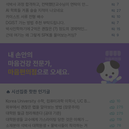
석박사 과정 합격하고, 컨택했던교수님이 연락이 안됩니다...
7
AI 학회들 거품 슬슬 지적이 나오네요
27
카이스트 서류 전형 배수
10
DGIST 가는 방법 추천 부탁드립니다.
7
박사진학하기에 2억은 괜찮은 (?) 정도의 경제력인가요
15
근데 여기는 왜 그렇게 SPK를 물어보는거임?
9
🔥 시선집중 핫한 인기글
Korea University 수학, 컴퓨터과학 이학사, UC Berkeley 산업공학 대학원 공학박사가 되는 것은 쉽지 않겠죠?
10
외부에서 괜찮은 랩을 알아보는 방법 (장문주의)
275
대학원 월급 정리해준다 (공대 기준)
275
대학원생들 교수에게 가스라이팅 당한 것은 이해가 갑니다. 안타깝네요.
119
소재분야 석박사 대학원생 + 물박사들이 착각하는 거
76