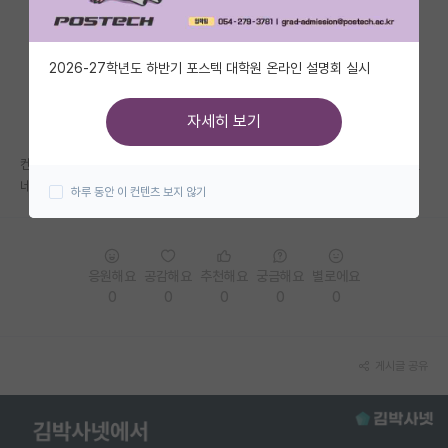
자유 게시판(아무개랩)
2026-27학년도 하반기 포스텍 대학원 온라인 설명회 실시
미국 유학 게시판
미국 대학원 합격 후기 게시판
자세히 보기
대학원생 모집 게시판
켄텍 모 교수 연구실 너무 연구하고 싶은 분야인데 가도 괜찮을런지 모르겠
네요. 요즘 켐텍 상황 아시는분들 있을까요?
하루 동안 이 컨텐츠 보지 않기
대학원 합격 후기 게시판
연구실(PI) 홍보 게시판
응원해요
공감해요
추천해요
궁금해요
별로에요
석박사 채용 정보 게시판
0
0
0
0
0
임용 정보 게시판
학부 인턴 게시판
게시글 공유
취업 게시판
임용 후기 게시판