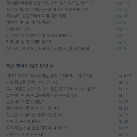
석사입학예정생 분들! 제발 어느 정도 각오는 하고 오세요.
156
포스텍 억까에 대해 (동문의 학문적 아웃풋에 대한 반박)
50
교수님이 슬럼프에 빠지게 되는 과정
40
대학원 어디로 가야할까요?
5
편애 하는 방법
16
이사이트가 처음엔 정말 도움많이됐는데
14
커뮤니티는 다 쓰레기통이지
6
정보보안 연구하는 입장에선 식별가능한 사진을 올리는건 비추이긴함
6
최근 댓글이 많이 달린 글
[무료] 2026 미국 대학원 유학 스타터팩 - 가이드북 & 합격자 컨택메일 템플릿
647
미박 탑스쿨 유학이 빡세진 이유
19
혹시 이정도 스펙이면 어느정도 잡고 준비해야하나요?
14
알츠하이머 관련 고등학생 탐구 포트폴리오
14
물박사의 기준이 뭐임?
22
랩홈피에 다들 본인 사진 올리냐
23
신생랩가지말라는 이유가 있었구나
16
장학금 모은 랩비통장
20
AI 학회들 거품 슬슬 지적이 나오네요
27
카이스트 서류 전형 배수
10