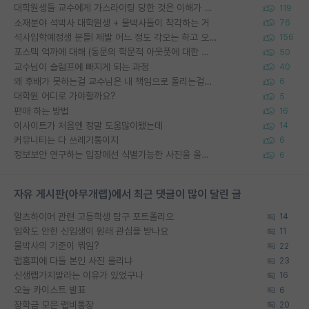
대학원생들 교수에게 가스라이팅 당한 것은 이해가 갑니다. 안타깝네요.
119
소재분야 석박사 대학원생 + 물박사들이 착각하는 거
76
석사입학예정생 분들! 제발 어느 정도 각오는 하고 오세요.
156
포스텍 억까에 대해 (동문의 학문적 아웃풋에 대한 반박)
50
교수님이 슬럼프에 빠지게 되는 과정
40
왜 후배가 못하는걸 교수님은 내 책임으로 돌리는걸까요?
6
대학원 어디로 가야할까요?
5
편애 하는 방법
16
이사이트가 처음엔 정말 도움많이됐는데
14
커뮤니티는 다 쓰레기통이지
6
정보보안 연구하는 입장에선 식별가능한 사진을 올리는건 비추이긴함
6
자유 게시판(아무개랩)에서 최근 댓글이 많이 달린 글
알츠하이머 관련 고등학생 탐구 포트폴리오
14
입학도 안한 신입생이 원래 관심을 받나요
11
물박사의 기준이 뭐임?
22
랩홈피에 다들 본인 사진 올리냐
23
신생랩가지말라는 이유가 있었구나
16
오늘 카이스트 발표
6
장학금 모은 랩비통장
20