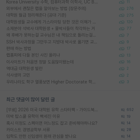
Korea University 수학, 컴퓨터과학 이학사, UC Berkeley 산업공학 대학원 공학박사가 되는 것은 쉽지 않겠죠?
11
외부에서 괜찮은 랩을 알아보는 방법 (장문주의)
276
대학원 월급 정리해준다 (공대 기준)
275
대학원생들 교수에게 가스라이팅 당한 것은 이해가 갑니다. 안타깝네요.
120
소재분야 석박사 대학원생 + 물박사들이 착각하는 거
77
왜 후배가 못하는걸 교수님은 내 책임으로 돌리는걸까요?
7
SSH 박사과정을 그만두고 지방대 박사로 옮기면 교수의 꿈은 끝일까요?
9
편애 하는 방법
17
랩홈피에 다들 본인 사진 올리냐
13
이사이트가 처음엔 정말 도움많이됐는데
16
역대급 대학원생 빌런
2
석사생의 고민
2
우리나라도 학구 열풍보면 Higher Doctorate 학위가 필요하다고 봅니다.
3
최근 댓글이 많이 달린 글
[무료] 2026 미국 대학원 유학 스타터팩 - 가이드북 & 합격자 컨택메일 템플릿
652
미박 탑스쿨 유학이 빡세진 이유
19
혹시 이정도 스펙이면 어느정도 잡고 준비해야하나요?
14
카이스트 경영공학부 서류
28
입학도 안한 신입생이 원래 관심을 받나요
14