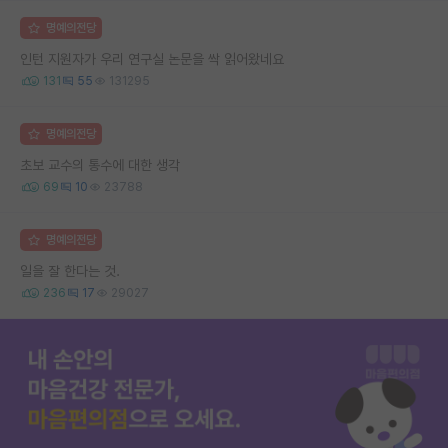
명예의전당
인턴 지원자가 우리 연구실 논문을 싹 읽어왔네요
131
55
131295
명예의전당
초보 교수의 통수에 대한 생각
69
10
23788
명예의전당
일을 잘 한다는 것.
236
17
29027