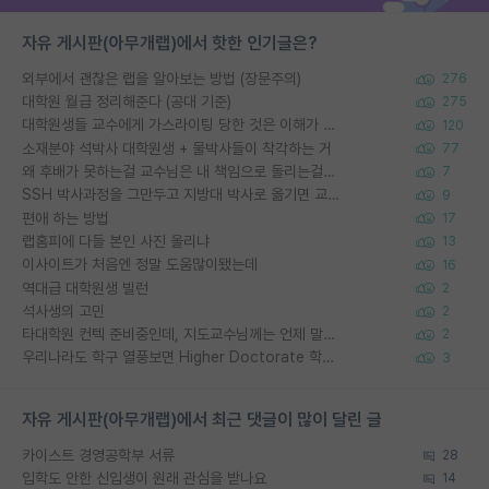
자유 게시판(아무개랩)에서 핫한 인기글은?
외부에서 괜찮은 랩을 알아보는 방법 (장문주의)
276
대학원 월급 정리해준다 (공대 기준)
275
대학원생들 교수에게 가스라이팅 당한 것은 이해가 갑니다. 안타깝네요.
120
소재분야 석박사 대학원생 + 물박사들이 착각하는 거
77
왜 후배가 못하는걸 교수님은 내 책임으로 돌리는걸까요?
7
SSH 박사과정을 그만두고 지방대 박사로 옮기면 교수의 꿈은 끝일까요?
9
편애 하는 방법
17
랩홈피에 다들 본인 사진 올리냐
13
이사이트가 처음엔 정말 도움많이됐는데
16
역대급 대학원생 빌런
2
석사생의 고민
2
타대학원 컨텍 준비중인데, 지도교수님께는 언제 말씀드려야 할까요?
2
우리나라도 학구 열풍보면 Higher Doctorate 학위가 필요하다고 봅니다.
3
자유 게시판(아무개랩)에서 최근 댓글이 많이 달린 글
카이스트 경영공학부 서류
28
입학도 안한 신입생이 원래 관심을 받나요
14