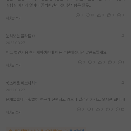
실험실 이사가 얼마나 끔찍한건진 겪어본사람은 알듯..
재팬라운지 🌸
0
10
0
0
0
대댓글 쓰기
눈치보는 플라톤
2022.03.27
어느 랩인가용 현재재학생인데 아는 부분에잇어선 말씀드릴게요
0
0
0
0
1
대댓글 쓰기
쑥스러운 피보나치
*
2022.03.27
문제없습니다 활발히 연구가 진행되고 있으니 열정만 가지고 오시면 됩니다!
0
1
0
0
12
대댓글 쓰기
해당 댓글을 보려면 로그인이 필요합니다.
로그인하기