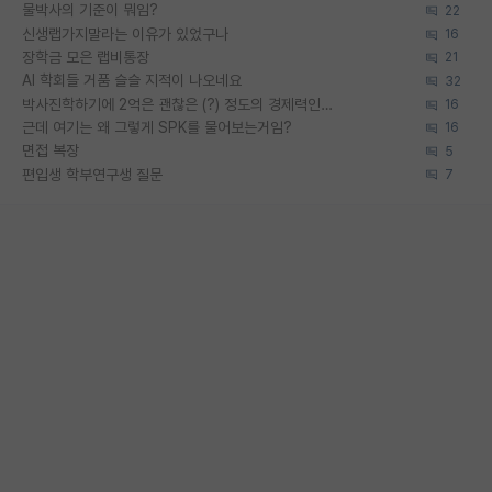
물박사의 기준이 뭐임?
22
신생랩가지말라는 이유가 있었구나
16
장학금 모은 랩비통장
21
AI 학회들 거품 슬슬 지적이 나오네요
32
박사진학하기에 2억은 괜찮은 (?) 정도의 경제력인가요
16
근데 여기는 왜 그렇게 SPK를 물어보는거임?
16
면접 복장
5
편입생 학부연구생 질문
7