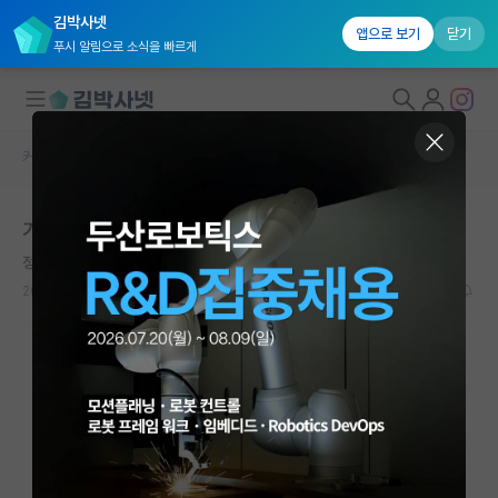
김박사넷
앱으로 보기
닫기
푸시 알림으로 소식을 빠르게
커뮤니티 홈
자유 게시판(아무개랩)
대학원생 모집
가고싶은 연구실이 있는데 Kentech입니다.
국내대학원 정보
정직한 존 롤스
연구실&오픈랩
2022.03.27
10
4888
커뮤니티
커뮤니티 홈
전체글보기
베스트 게시판
IF 명예의전당