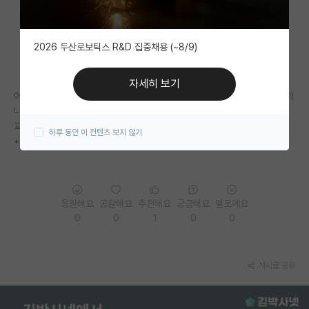
자유 게시판(아무개랩)
2026 두산로보틱스 R&D 집중채용 (~8/9)
미국 유학 게시판
미국 대학원 합격 후기 게시판
자세히 보기
어떻게 생각하시나요? 건물도 뭐 1개밖에 없는상태인데 제대로 된 연구실이
대학원생 모집 게시판
나 있을지 고민은됩니다만..
교수님 연구분야가 너무 끌립니다ㅜㅜ
하루 동안 이 컨텐츠 보지 않기
대학원 합격 후기 게시판
+신생랩, 졸업생x 이런 부분들도 좀 맘에 걸리네요
연구실(PI) 홍보 게시판
석박사 채용 정보 게시판
응원해요
공감해요
추천해요
궁금해요
별로에요
0
0
1
0
0
임용 정보 게시판
학부 인턴 게시판
게시글 공유
취업 게시판
임용 후기 게시판