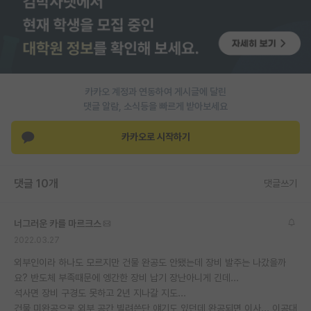
PI 전용 게시판
인문사회 계열 게시판
특수/전문대학원 게시판
카카오 계정과 연동하여 게시글에 달린
반도체/AI 게시판
댓글 알람, 소식등을 빠르게 받아보세요
장학금/장학생 게시판
카카오로 시작하기
학술 정보 게시판
댓글 10개
댓글쓰기
홍보 게시판
커리어
너그러운 카를 마르크스
2022.03.27
유학교육
외부인이라 하나도 모르지만 건물 완공도 안됐는데 장비 발주는 나갔을까
이벤트
요? 반도체 부족때문에 엥간한 장비 납기 장난아니게 긴데...
석사면 장비 구경도 못하고 2년 지나갈 지도...
반도체 아카데미
건물 미완공으로 외부 공간 빌려쓴단 얘기도 있던데 완공되면 이사... 이공대