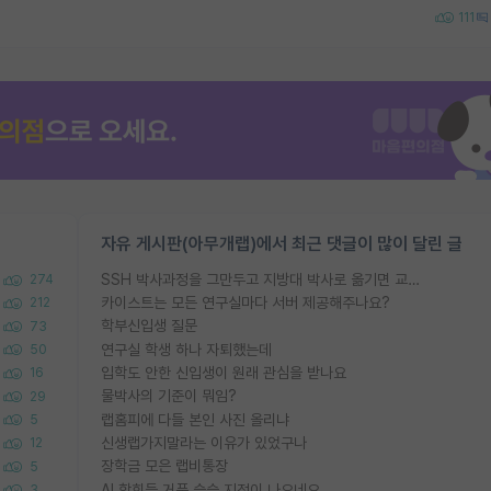
111
자유 게시판(아무개랩)에서 최근 댓글이 많이 달린 글
SSH 박사과정을 그만두고 지방대 박사로 옮기면 교수의 꿈은 끝일까요?
274
카이스트는 모든 연구실마다 서버 제공해주나요?
212
학부신입생 질문
73
연구실 학생 하나 자퇴했는데
50
입학도 안한 신입생이 원래 관심을 받나요
16
물박사의 기준이 뭐임?
29
랩홈피에 다들 본인 사진 올리냐
5
신생랩가지말라는 이유가 있었구나
12
장학금 모은 랩비통장
5
AI 학회들 거품 슬슬 지적이 나오네요
3