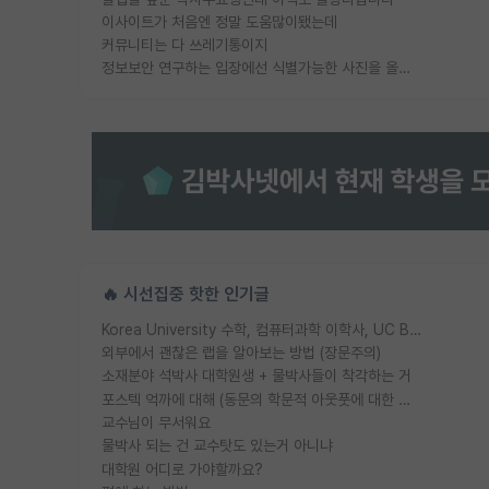
이사이트가 처음엔 정말 도움많이됐는데
커뮤니티는 다 쓰레기통이지
정보보안 연구하는 입장에선 식별가능한 사진을 올리는건 비추이긴함
🔥 시선집중 핫한 인기글
Korea University 수학, 컴퓨터과학 이학사, UC Berkeley 산업공학 대학원 공학박사가 되는 것은 쉽지 않겠죠?
외부에서 괜찮은 랩을 알아보는 방법 (장문주의)
소재분야 석박사 대학원생 + 물박사들이 착각하는 거
포스텍 억까에 대해 (동문의 학문적 아웃풋에 대한 반박)
교수님이 무서워요
물박사 되는 건 교수탓도 있는거 아니냐
대학원 어디로 가야할까요?