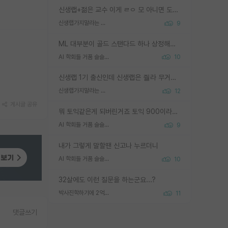
신생랩+젊은 교수 이게 ㄹㅇ 모 아니면 도인듯.
신생랩가지말라는 이유가 있었구나
9
ML 대부분이 골드 스탠다드 하나 상정해놓고 (벤치마크 데이터셋이 여러 개면 여러 개 상정) 그거 얼마나 잘 맞추나 싸움임 가끔 번뜩이는 설계 철학을 보여주는 논문들도 있지만 대부분 그거 성적 얼마나 더 올리느라에 혈안이 되어 있는 측면이 잇음
AI 학회들 거품 슬슬 지적이 나오네요
10
신생랩 1기 출신인데 신생랩은 줠라 무거운 바벨 같은거임. 들면 대박인데 못들면 깔려 죽음. 아무도 알려주지 않는 환경에서 자생해야하지만, 일단 살아남았다면 그 어떤 사람보다 악착같고 생존력 높은 사람으로 거듭날 수 있음
신생랩가지말라는 이유가 있었구나
12
게시글 공유
뭐 토익같은게 되버린거죠 토익 900이라고 영어잘하는건 아닙니다만 잘하는사람은 다 900을 넘는 그런
AI 학회들 거품 슬슬 지적이 나오네요
9
내가 그렇게 말할땐 신고나 누르더니
AI 학회들 거품 슬슬 지적이 나오네요
10
32살에도 이런 질문을 하는군요...?
박사진학하기에 2억은 괜찮은 (?) 정도의 경제력인가요
11
댓글쓰기