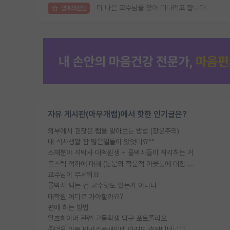
더 나은 교수님을 찾아 떠나려고 합니다.
명예의전당
자유 게시판(아무개랩)에서 핫한 인기글은?
외부에서 괜찮은 랩을 알아보는 방법 (장문주의)
내 석사생활 참 많은일들이 있엇네요^^
소재분야 석박사 대학원생 + 물박사들이 착각하는 거
포스텍 억까에 대해 (동문의 학문적 아웃풋에 대한 반박)
교수님이 무서워요
물박사 되는 건 교수탓도 있는거 아니냐
대학원 어디로 가야할까요?
편애 하는 방법
알츠하이머 관련 고등학생 탐구 포트폴리오
졸업을 앞둔 박사수료생인데 아직도 출장다닙니다