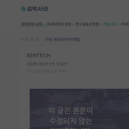
대학원생 모집
국내대학원 정보
연구실&오픈랩
커뮤니티
커리
커뮤니티 홈
자유 게시판(아무개랩)
KENTECH
당당한 레온하르트 오일러
*
2023.05.25
2
1569