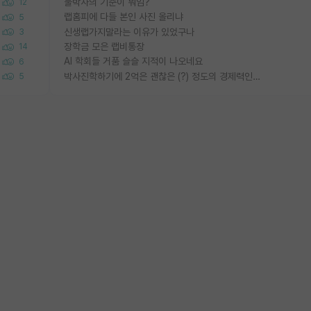
물박사의 기준이 뭐임?
12
랩홈피에 다들 본인 사진 올리냐
5
신생랩가지말라는 이유가 있었구나
3
장학금 모은 랩비통장
14
AI 학회들 거품 슬슬 지적이 나오네요
6
박사진학하기에 2억은 괜찮은 (?) 정도의 경제력인가요
5