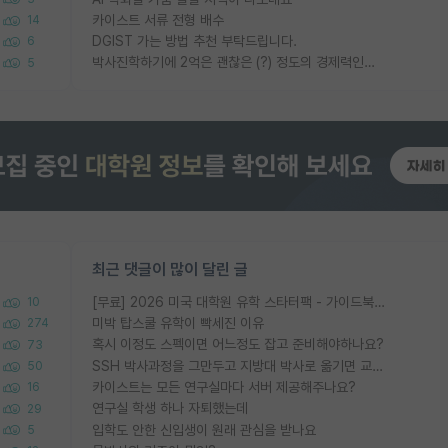
카이스트 서류 전형 배수
14
DGIST 가는 방법 추천 부탁드립니다.
6
박사진학하기에 2억은 괜찮은 (?) 정도의 경제력인가요
5
최근 댓글이 많이 달린 글
[무료] 2026 미국 대학원 유학 스타터팩 - 가이드북 & 합격자 컨택메일 템플릿
10
미박 탑스쿨 유학이 빡세진 이유
274
혹시 이정도 스펙이면 어느정도 잡고 준비해야하나요?
73
SSH 박사과정을 그만두고 지방대 박사로 옮기면 교수의 꿈은 끝일까요?
50
카이스트는 모든 연구실마다 서버 제공해주나요?
16
연구실 학생 하나 자퇴했는데
29
입학도 안한 신입생이 원래 관심을 받나요
5