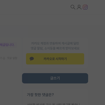
카카오 계정과 연동하여 게시글에 달린
박제글입니다.
댓글 알람, 소식등을 빠르게 받아보세요
기
댓글 알람
카카오로 시작하기
글쓰기
가장 핫한 댓글은?
서성한 박사로 교수 된 사람 딱 1명 봤습니다. 근데 지방대 박사로 교수된 거는 기적이 일어나야되요. 서성한 학부부터여도 빡센게 교수임용일텐데 지방대박사로 무슨 교수가 되나요...... 중소기업/중견기업 팀장급/연구소장급이나 될거 같네요.