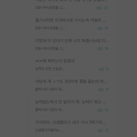
SSH 박사과정을 그만두고 지방대 박사로 옮기면 교수의 꿈은 끝일까요?
20
옮기시려면 미국박사로 가시는게 어떨까 싶네요. 교수가 꿈이면 미국박사 하고 미국교수 까지 같이 노리시는게 기회가 많지 않을까요?
SSH 박사과정을 그만두고 지방대 박사로 옮기면 교수의 꿈은 끝일까요?
10
지방대 이 단어가 진짜 너무 짜증나는데 지방대면 다 그냥 쓰레기인가요? 무슨 말 같지도 않은 댓글들이 있는건지??? 지방에도 충분히 좋은 대학 많고 충분히 잘하는 교수님들 많습니다 포항공대 4개 IST 대표 지거국들 여기 모두 다 지방에 있고 여기 출신들 중에 교수하는 분들 적지 않습니다 지거국 출신이 무슨 교수를 하냐?라고 생각할 사람들 많은데 상위 대표 지거국에 아웃라이어들 많습니다 결국 개인의 연구역량과 실적이 중요합니다 이 역량을 펼치는데 있어서 지도교수와의 합도 중요합니다. 그리고 경력이 필요하면 해외포닥까지 다녀오세요
SSH 박사과정을 그만두고 지방대 박사로 옮기면 교수의 꿈은 끝일까요?
16
ㅉㅉ왜 욕먹는지 알겠네
입학도 안한 신입생이 원래 관심을 받나요
9
서당개 개 ㅅㄲ도 3년이면 풍월 읊는데 박사 5년 이상 대리고 있으면서 물된건 교수 탓 맞는ㄱ게 거기가 서당이 아니란 소리임
물박사의 기준이 뭐임?
11
능력없는박사 란 말이지 뭐. 능력이 뭐고 능력이 있다는게 뭔지는 사람마다 기준이 다르니까 얘기해봐야 서로 자기 기준만 얘기해서 논쟁이 끝이 안나고. 주위에서 능력있고 야심있는 신입생이 교수가 유의미한 피드백을 아예 안주면서 제대로된 과제에 참여해볼 기회도 제공하지 않고 잡일 뺑뺑이만 돌려서 맨날 단순작업만 하면서 밤새다가 눈빛이 점점 죽어가는걸 본 사람은 물박사는 교수탓이라고 하고, 교수는 이것저것 알려도 주고 기회도 주고 사수 동기 붙여주면서 어떻게든 끌고가려고 하는데 본인이 매일 뺀질거리면서 출근 하는둥마는둥 하다가 기껏 와서도 폰이나 쳐다보다가 실험 망치고 저녁약속있어서 먼저 가볼게요~ 하는걸 본 사람은 물박사는 본인탓이라고 함.
물박사의 기준이 뭐임?
13
가지마라. 신생랩이고 내가 석사 3학기차인데 최고참인데 나도 아무것도 모르는데 교수가 후배들 왜 논문 교육 안시키냐. 논문 왜 안 써오냐 닦달한다
신생랩가지말라는 이유가 있었구나
12