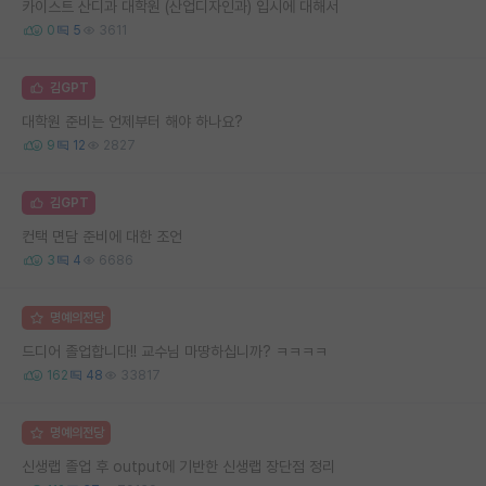
카이스트 산디과 대학원 (산업디자인과) 입시에 대해서
0
5
3611
김GPT
대학원 준비는 언제부터 해야 하나요?
9
12
2827
김GPT
컨택 면담 준비에 대한 조언
3
4
6686
명예의전당
드디어 졸업합니다!! 교수님 마땅하십니까? ㅋㅋㅋㅋ
162
48
33817
명예의전당
신생랩 졸업 후 output에 기반한 신생랩 장단점 정리