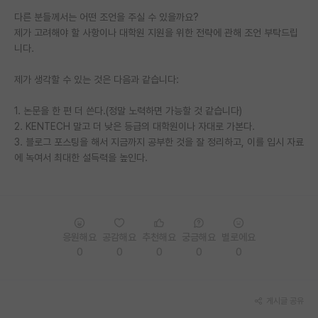
다른 분들께서는 어떤 조언을 주실 수 있을까요?
PI 전용 게시판
제가 고려해야 할 사항이나 대학원 지원을 위한 전략에 관해 조언 부탁드립
니다.
인문사회 계열 게시판
특수/전문대학원 게시판
제가 생각할 수 있는 것은 다음과 같습니다:
반도체/AI 게시판
1. 논문을 한 편 더 쓴다.(정말 노력하면 가능할 것 같습니다)
2. KENTECH 말고 더 낮은 등급의 대학원이나 자대로 가본다.
장학금/장학생 게시판
3. 블로그 포스팅을 해서 지금까지 공부한 것을 잘 정리하고, 이를 입시 자료
에 녹여서 최대한 설득력을 높인다.
학술 정보 게시판
홍보 게시판
커리어
응원해요
공감해요
추천해요
궁금해요
별로에요
유학교육
0
0
0
0
0
이벤트
게시글 공유
반도체 아카데미