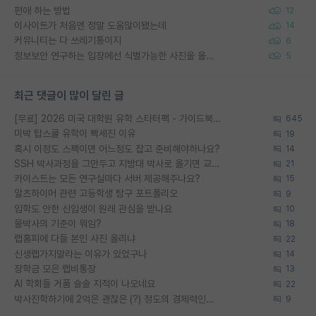
편애 하는 방법
12
이사이트가 처음엔 정말 도움많이됐는데
14
커뮤니티는 다 쓰레기통이지
6
정보보안 연구하는 입장에선 식별가능한 사진을 올리는건 비추이긴함
5
최근 댓글이 많이 달린 글
[무료] 2026 미국 대학원 유학 스타터팩 - 가이드북 & 합격자 컨택메일 템플릿
645
미박 탑스쿨 유학이 빡세진 이유
19
혹시 이정도 스펙이면 어느정도 잡고 준비해야하나요?
14
SSH 박사과정을 그만두고 지방대 박사로 옮기면 교수의 꿈은 끝일까요?
21
카이스트는 모든 연구실마다 서버 제공해주나요?
15
알츠하이머 관련 고등학생 탐구 포트폴리오
9
입학도 안한 신입생이 원래 관심을 받나요
10
물박사의 기준이 뭐임?
18
랩홈피에 다들 본인 사진 올리냐
22
신생랩가지말라는 이유가 있었구나
14
장학금 모은 랩비통장
13
AI 학회들 거품 슬슬 지적이 나오네요
22
박사진학하기에 2억은 괜찮은 (?) 정도의 경제력인가요
9