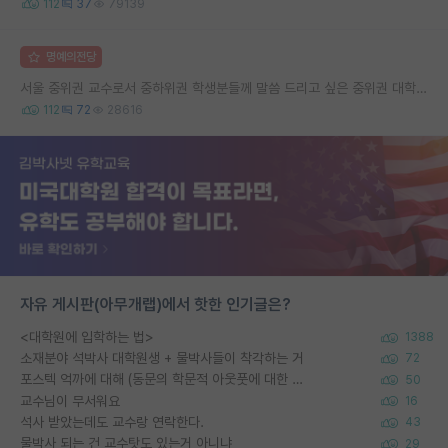
112
37
79139
명예의전당
서울 중위권 교수로서 중하위권 학생분들께 말씀 드리고 싶은 중위권 대학 연구실의 강점
112
72
28616
자유 게시판(아무개랩)에서 핫한 인기글은?
<대학원에 입학하는 법>
1388
소재분야 석박사 대학원생 + 물박사들이 착각하는 거
72
포스텍 억까에 대해 (동문의 학문적 아웃풋에 대한 반박)
50
교수님이 무서워요
16
석사 받았는데도 교수랑 연락한다.
43
물박사 되는 건 교수탓도 있는거 아니냐
29