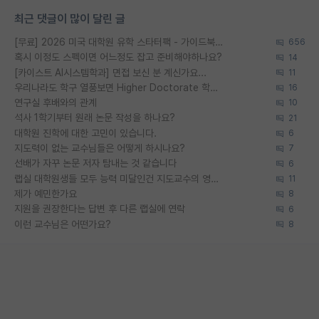
최근 댓글이 많이 달린 글
[무료] 2026 미국 대학원 유학 스타터팩 - 가이드북 & 합격자 컨택메일 템플릿
656
혹시 이정도 스펙이면 어느정도 잡고 준비해야하나요?
14
[카이스트 AI시스템학과] 면접 보신 분 계신가요...
11
우리나라도 학구 열풍보면 Higher Doctorate 학위가 필요하다고 봅니다.
16
연구실 후배와의 관계
10
석사 1학기부터 원래 논문 작성을 하나요?
21
대학원 진학에 대한 고민이 있습니다.
6
지도력이 없는 교수님들은 어떻게 하시나요?
7
선배가 자꾸 논문 저자 탐내는 것 같습니다
6
랩실 대학원생들 모두 능력 미달인건 지도교수의 영향 아닌가?
11
제가 예민한가요
8
지원을 권장한다는 답변 후 다른 랩실에 연락
6
이런 교수님은 어떤가요?
8