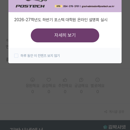
자유 게시판(아무개랩)
2026-27학년도 하반기 포스텍 대학원 온라인 설명회 실시
미국 유학 게시판
미국 대학원 합격 후기 게시판
자세히 보기
석박통합으로 지원했는데, 제가 과를 다르게 해서 지원을 했는데 혹시 전공
대학원생 모집 게시판
면접같은것도 보나요?
하루 동안 이 컨텐츠 보지 않기
대학원 합격 후기 게시판
졸업한지 꽤 되어서 기억이 한개도 안나서요 ㅎ;;
연구실(PI) 홍보 게시판
석박사 채용 정보 게시판
응원해요
공감해요
추천해요
궁금해요
별로에요
0
0
0
0
0
임용 정보 게시판
학부 인턴 게시판
게시글 공유
취업 게시판
임용 후기 게시판