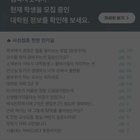
🔥 시선집중 핫한 인기글
외부에서 괜찮은 랩을 알아보는 방법 (장문주의)
281
교수들 원래 말바꾸는게 일상인가요?
16
소재분야 석박사 대학원생 + 물박사들이 착각하는 거
79
연구실 동기가 경쟁의식 너무 강해서 불편함
26
말바꾸기 하는 교수는 피하세요
56
대학원 자퇴 2년 후
114
이사이트가 처음엔 정말 도움많이됐는데
27
신생랩가지말라는 이유가 있었구나
24
박사진학하기에 2억은 괜찮은 (?) 정도의 경제력인가요
9
근데 여기는 왜 그렇게 SPK를 물어보는거임?
28
K 전전 교수님들 랩실 어떤지 질문드려요!
5
막학기 자퇴 고민됩니다
3
서울대는 하버드보다 명문이지만
7