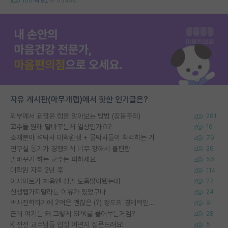
160
82
63490
자유 게시판(아무개랩)에서 핫한 인기글은?
외부에서 괜찮은 랩을 알아보는 방법 (장문주의)
281
교수들 원래 말바꾸는게 일상인가요?
16
소재분야 석박사 대학원생 + 물박사들이 착각하는 거
79
연구실 동기가 경쟁의식 너무 강해서 불편함
26
말바꾸기 하는 교수는 피하세요
56
대학원 자퇴 2년 후
114
이사이트가 처음엔 정말 도움많이됐는데
27
신생랩가지말라는 이유가 있었구나
24
박사진학하기에 2억은 괜찮은 (?) 정도의 경제력인가요
9
근데 여기는 왜 그렇게 SPK를 물어보는거임?
28
K 전전 교수님들 랩실 어떤지 질문드려요!
5