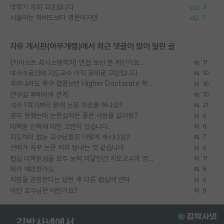
막학기 자퇴 고민됩니다
3
서울대는 하버드보다 명문이지만
7
자유 게시판(아무개랩)에서 최근 댓글이 많이 달린 글
[카이스트 AI시스템학과] 면접 보신 분 계신가요...
11
박사수료인데 지도교수 이직 문제로 고민입니다.
10
우리나라도 학구 열풍보면 Higher Doctorate 학위가 필요하다고 봅니다.
16
연구실 후배와의 관계
10
석사 1학기부터 원래 논문 작성을 하나요?
21
공부 못했는데 논문실적은 좋은 사람을 싫어함?
6
대학원 진학에 대한 고민이 있습니다.
6
지도력이 없는 교수님들은 어떻게 하시나요?
7
선배가 자꾸 논문 저자 탐내는 것 같습니다
6
랩실 대학원생들 모두 능력 미달인건 지도교수의 영향 아닌가?
11
제가 예민한가요
8
지원을 권장한다는 답변 후 다른 랩실에 연락
6
이런 교수님은 어떤가요?
8