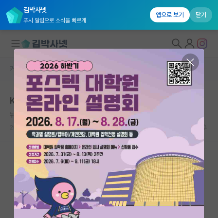
김박사넷
앱으로 보기
닫기
푸시 알림으로 소식을 빠르게
커뮤니티 홈
자유 게시판(아무개랩)
대학원생 모집
KENTECH 대학원생분들 계신가요..
국내대학원 정보
뉘우치는 아담 스미스
연구실&오픈랩
2022.04.29
5
4020
커뮤니티
커뮤니티 홈
전체글보기
베스트 게시판
IF 명예의전당