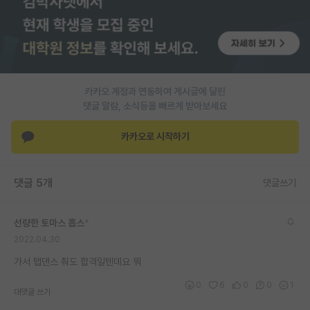
PI 전용 게시판
인문사회 계열 게시판
특수/전문대학원 게시판
카카오 계정과 연동하여 게시글에 달린
반도체/AI 게시판
댓글 알람, 소식등을 빠르게 받아보세요
장학금/장학생 게시판
카카오로 시작하기
학술 정보 게시판
댓글 5개
댓글쓰기
홍보 게시판
커리어
선량한 토마스 홉스
*
2022.04.30
유학교육
가서 탭댄스 춰도 합격일텐데요 뭐
이벤트
0
6
0
0
1
대댓글 쓰기
반도체 아카데미