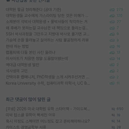
🔥 시선집중 핫한 인기글
대학원 월급 정리해준다 (공대 기준)
275
대학원생들 교수에게 가스라이팅 당한 것은 이해가 갑니다. 안타깝네요.
120
소재분야 석박사 대학원생 + 물박사들이 착각하는 거
77
왜 후배가 못하는걸 교수님은 내 책임으로 돌리는걸까요?
7
SSH 박사과정을 그만두고 지방대 박사로 옮기면 교수의 꿈은 끝일까요?
9
가슴에 손을 올려놓고 싫어하는 사람 불공정하게 리뷰
9
편애 하는 방법
16
랩홈피에 다들 본인 사진 올리냐
13
이사이트가 처음엔 정말 도움많이됐는데
14
역대급 대학원생 빌런
2
석사생의 고민
2
컨택이후 랩매니저, PhD학생들 소개 시켜주신거면 거의 컨펌에 가깝나요?
2
Korea University 수학, 컴퓨터과학 이학사, UC Berkeley 산업공학 대학원 공학박사가 되는 것은 쉽지 않겠죠?
11
최근 댓글이 많이 달린 글
[무료] 2026 미국 대학원 유학 스타터팩 - 가이드북 & 합격자 컨택메일 템플릿
650
미박 탑스쿨 유학이 빡세진 이유
19
혹시 이정도 스펙이면 어느정도 잡고 준비해야하나요?
14
카이스트 경영공학부 서류
28