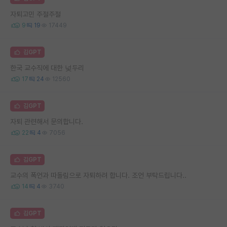
자퇴고민 주절주절
9
19
17449
김GPT
한국 교수직에 대한 넞두리
17
24
12560
김GPT
자퇴 관련해서 문의합니다.
22
4
7056
김GPT
교수의 폭언과 따돌림으로 자퇴하려 합니다. 조언 부탁드립니다..
14
4
3740
김GPT