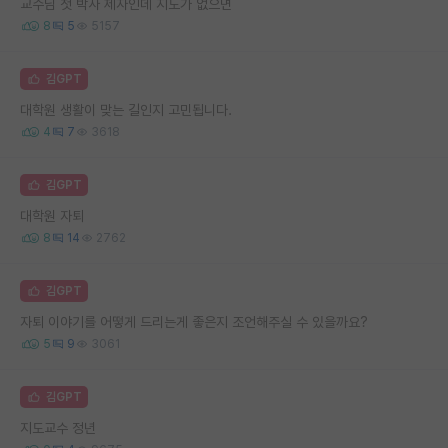
교수님 첫 박사 제자인데 지도가 없으면
8
5
5157
김GPT
대학원 생활이 맞는 길인지 고민됩니다.
4
7
3618
김GPT
대학원 자퇴
8
14
2762
김GPT
자퇴 이야기를 어떻게 드리는게 좋은지 조언해주실 수 있을까요?
5
9
3061
김GPT
지도교수 정년