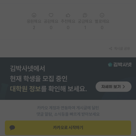
PI 전용 게시판
응원해요
공감해요
추천해요
궁금해요
별로에요
인문사회 계열 게시판
2
0
0
1
0
특수/전문대학원 게시판
반도체/AI 게시판
게시글 공유
장학금/장학생 게시판
학술 정보 게시판
홍보 게시판
커리어
유학교육
카카오 계정과 연동하여 게시글에 달린
댓글 알람, 소식등을 빠르게 받아보세요
이벤트
카카오로 시작하기
반도체 아카데미