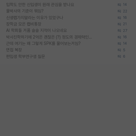
입학도 안한 신입생이 원래 관심을 받나요
14
물박사의 기준이 뭐임?
22
신생랩가지말라는 이유가 있었구나
16
장학금 모은 랩비통장
21
AI 학회들 거품 슬슬 지적이 나오네요
27
박사진학하기에 2억은 괜찮은 (?) 정도의 경제력인가요
16
근데 여기는 왜 그렇게 SPK를 물어보는거임?
14
면접 복장
5
편입생 학부연구생 질문
6