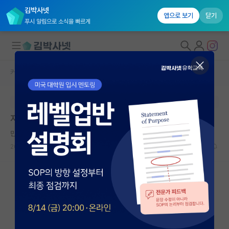
김박사넷
앱으로 보기
닫기
푸시 알림으로 소식을 빠르게
커뮤니티 홈
자유 게시판(아무개랩)
대학원생 모집
본문이 수정되지 않는 박제글입니다.
국내대학원 정보
지도교수 자퇴 권유를 따라야 할까요?
연구실&오픈랩
만만한 제인 오스틴
커뮤니티
2024.08.09
15
3486
커뮤니티 홈
전체글보기
베스트 게시판
IF 명예의전당