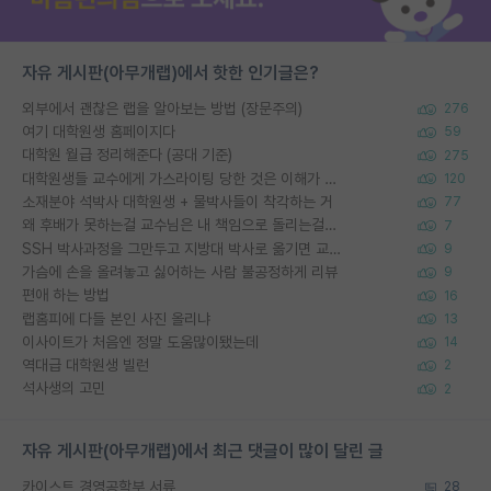
자유 게시판(아무개랩)에서 핫한 인기글은?
외부에서 괜찮은 랩을 알아보는 방법 (장문주의)
276
여기 대학원생 홈페이지다
59
대학원 월급 정리해준다 (공대 기준)
275
대학원생들 교수에게 가스라이팅 당한 것은 이해가 갑니다. 안타깝네요.
120
소재분야 석박사 대학원생 + 물박사들이 착각하는 거
77
왜 후배가 못하는걸 교수님은 내 책임으로 돌리는걸까요?
7
SSH 박사과정을 그만두고 지방대 박사로 옮기면 교수의 꿈은 끝일까요?
9
가슴에 손을 올려놓고 싫어하는 사람 불공정하게 리뷰
9
편애 하는 방법
16
랩홈피에 다들 본인 사진 올리냐
13
이사이트가 처음엔 정말 도움많이됐는데
14
역대급 대학원생 빌런
2
석사생의 고민
2
자유 게시판(아무개랩)에서 최근 댓글이 많이 달린 글
카이스트 경영공학부 서류
28