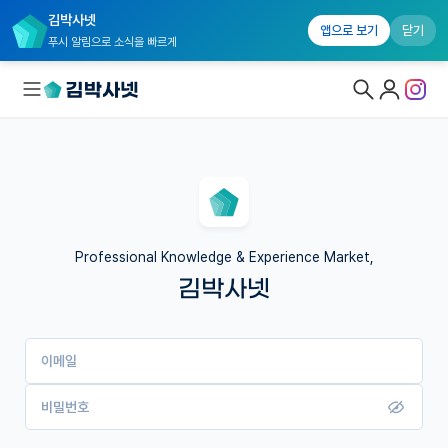
김박사넷
앱으로 보기
닫기
푸시 알림으로 소식을 빠르게
대학원생 모집
국내대학원 정보
연구실&오픈랩
Professional Knowledge & Experience Market,
김박사넷
커뮤니티
커리어
이메일
유학교육
이벤트
비밀번호
반도체 아카데미