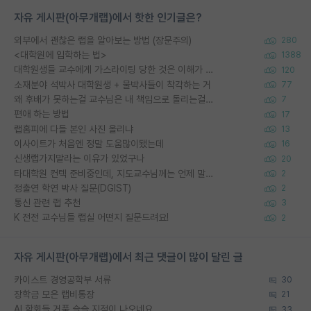
자유 게시판(아무개랩)에서 핫한 인기글은?
외부에서 괜찮은 랩을 알아보는 방법 (장문주의)
280
<대학원에 입학하는 법>
1388
대학원생들 교수에게 가스라이팅 당한 것은 이해가 갑니다. 안타깝네요.
120
소재분야 석박사 대학원생 + 물박사들이 착각하는 거
77
왜 후배가 못하는걸 교수님은 내 책임으로 돌리는걸까요?
7
편애 하는 방법
17
랩홈피에 다들 본인 사진 올리냐
13
이사이트가 처음엔 정말 도움많이됐는데
16
신생랩가지말라는 이유가 있었구나
20
타대학원 컨텍 준비중인데, 지도교수님께는 언제 말씀드려야 할까요?
2
정출연 학연 박사 질문(DGIST)
2
통신 관련 랩 추천
3
K 전전 교수님들 랩실 어떤지 질문드려요!
2
자유 게시판(아무개랩)에서 최근 댓글이 많이 달린 글
카이스트 경영공학부 서류
30
장학금 모은 랩비통장
21
AI 학회들 거품 슬슬 지적이 나오네요
33