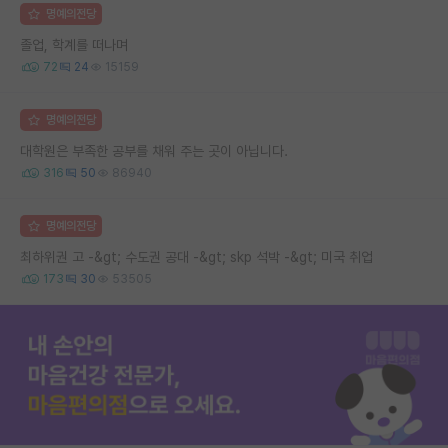
명예의전당
졸업, 학계를 떠나며
72
24
15159
명예의전당
대학원은 부족한 공부를 채워 주는 곳이 아닙니다.
316
50
86940
명예의전당
최하위권 고 -&gt; 수도권 공대 -&gt; skp 석박 -&gt; 미국 취업
173
30
53505