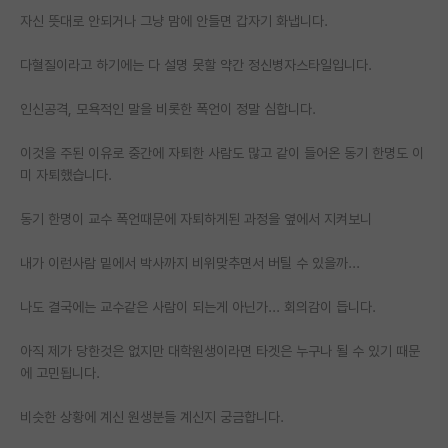
자신 뜻대로 안되거나 그냥 맘에 안들면 갑자기 화냅니다.
PI 전용 게시판
다혈질이라고 하기에는 다 설명 못할 약간 정신병자스타일입니다.
인문사회 계열 게시판
인신공격, 모욕적인 말을 비롯한 폭언이 정말 심합니다.
특수/전문대학원 게시판
반도체/AI 게시판
이것을 주된 이유로 중간에 자퇴한 사람도 많고 같이 들어온 동기 한명도 이
미 자퇴했습니다.
장학금/장학생 게시판
동기 한명이 교수 폭언때문에 자퇴하게된 과정을 옆에서 지켜보니
학술 정보 게시판
내가 이런사람 밑에서 박사까지 비위맞추면서 버틸 수 있을까...
홍보 게시판
나도 결국에는 교수같은 사람이 되는게 아닌가... 회의감이 듭니다.
커리어
유학교육
아직 제가 당한것은 없지만 대학원생이라면 타겟은 누구나 될 수 있기 때문
에 고민됩니다.
이벤트
비슷한 상황에 계신 원생분들 계신지 궁금합니다.
반도체 아카데미