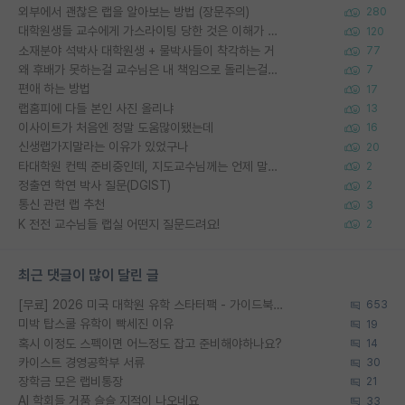
외부에서 괜찮은 랩을 알아보는 방법 (장문주의)
280
대학원생들 교수에게 가스라이팅 당한 것은 이해가 갑니다. 안타깝네요.
120
소재분야 석박사 대학원생 + 물박사들이 착각하는 거
77
왜 후배가 못하는걸 교수님은 내 책임으로 돌리는걸까요?
7
편애 하는 방법
17
랩홈피에 다들 본인 사진 올리냐
13
이사이트가 처음엔 정말 도움많이됐는데
16
신생랩가지말라는 이유가 있었구나
20
타대학원 컨텍 준비중인데, 지도교수님께는 언제 말씀드려야 할까요?
2
정출연 학연 박사 질문(DGIST)
2
통신 관련 랩 추천
3
K 전전 교수님들 랩실 어떤지 질문드려요!
2
최근 댓글이 많이 달린 글
[무료] 2026 미국 대학원 유학 스타터팩 - 가이드북 & 합격자 컨택메일 템플릿
653
미박 탑스쿨 유학이 빡세진 이유
19
혹시 이정도 스펙이면 어느정도 잡고 준비해야하나요?
14
카이스트 경영공학부 서류
30
장학금 모은 랩비통장
21
AI 학회들 거품 슬슬 지적이 나오네요
33