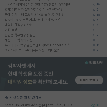
박사진학하기에 2억은 괜찮은 (?) 정도의 경제력인가요
16
SPK 대학원 현실적으로 가능한 스펙인가요?
6
근데 여기는 왜 그렇게 SPK를 물어보는거임?
18
석사가 1저자 논문 가져가는게 흔한건가요?
5
대학원 합격구조 관련
4
면접 복장
9
편입생 학부연구생 질문
7
세컨티어 학회의 위상
6
우리나라도 학구 열풍보면 Higher Doctorate 학위가 필요하다고 봅니다.
12
석사 1학기부터 원래 논문 작성을 하나요?
9
🔥 시선집중 핫한 인기글
Korea University 수학, 컴퓨터과학 이학사, UC Berkeley 산업공학 대학원 공학박사가 되는 것은 쉽지 않겠죠?
11