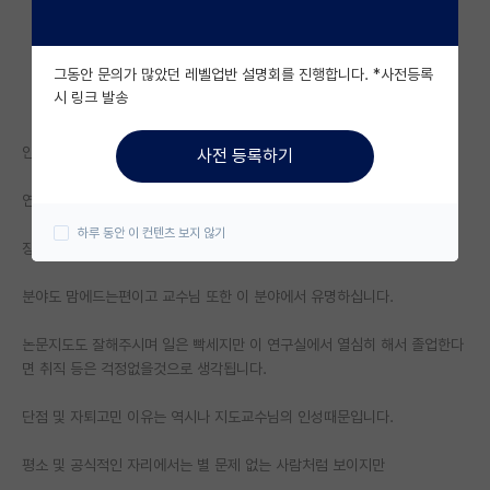
자유 게시판(아무개랩)
그동안 문의가 많았던 레벨업반 설명회를 진행합니다. *사전등록
미국 유학 게시판
시 링크 발송
미국 대학원 합격 후기 게시판
안녕하세요. 올해 석박통합과정으로 입학한 원생입니다.
사전 등록하기
대학원생 모집 게시판
연구실에 관해 설명 드리겠습니다.
대학원 합격 후기 게시판
하루 동안 이 컨텐츠 보지 않기
장점먼저 말씀드리면 인건비 100%로 챙겨주시고
연구실(PI) 홍보 게시판
분야도 맘에드는편이고 교수님 또한 이 분야에서 유명하십니다.
석박사 채용 정보 게시판
논문지도도 잘해주시며 일은 빡세지만 이 연구실에서 열심히 해서 졸업한다
임용 정보 게시판
면 취직 등은 걱정없을것으로 생각됩니다.
학부 인턴 게시판
단점 및 자퇴고민 이유는 역시나 지도교수님의 인성때문입니다.
취업 게시판
평소 및 공식적인 자리에서는 별 문제 없는 사람처럼 보이지만
임용 후기 게시판