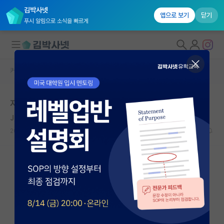
김박사넷
앱으로 보기
닫기
푸시 알림으로 소식을 빠르게
커뮤니티 홈
자유 게시판(아무개랩)
대학원생 모집
자퇴고민 주절주절
국내대학원 정보
Julius Lothar Meyer
연구실&오픈랩
2019.08.10
19
17451
커뮤니티
커뮤니티 홈
전체글보기
베스트 게시판
IF 명예의전당