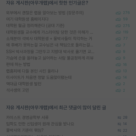
자유 게시판(아무개랩)에서 핫한 인기글은?
외부에서 괜찮은 랩을 알아보는 방법 (장문주의)
276
여기 대학원생 홈페이지다
59
대학원 월급 정리해준다 (공대 기준)
275
대학원생들 교수에게 가스라이팅 당한 것은 이해가 갑니다. 안타깝네요.
119
소재분야 석박사 대학원생 + 물박사들이 착각하는 거
77
왜 후배가 못하는걸 교수님은 내 책임으로 돌리는걸까요?
7
SSH 박사과정을 그만두고 지방대 박사로 옮기면 교수의 꿈은 끝일까요?
9
가슴에 손을 올려놓고 싫어하는 사람 불공정하게 리뷰
9
편애 하는 방법
16
랩홈피에 다들 본인 사진 올리냐
13
이사이트가 처음엔 정말 도움많이됐는데
14
역대급 대학원생 빌런
2
석사생의 고민
2
자유 게시판(아무개랩)에서 최근 댓글이 많이 달린 글
카이스트 경영공학부 서류
28
입학도 안한 신입생이 원래 관심을 받나요
14
물박사의 기준이 뭐임?
22