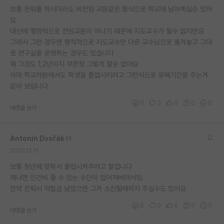
보통 은퇴를 하시더라도 비전임 교원같은 형식으로 학교에 남아계실순 있어
재팬라운지 🌸
요
대신에 행정적으로 전임교원이 아니기 때문에 지도교수가 될수 없지만요
그래서 그런 경우엔 행적적으로 지도교수만 다른 교수님으로 옮겨놓고 그대
로 연구실을 운영하는 경우도 있습니다
뭐 그것도 1,2년이지 무한정 그렇게 할순 없어요
아마 학교차원에서도 학생들 졸업시키려고 그런식으로 유예기간을 주는거
같아 보입니다
0
3
0
0
0
대댓글 쓰기
Antonín Dvořák
2020.12.11
보통 정년에 맞춰서 졸업시켜주려고 할겁니다
왜냐면 인건비 줄 수 있는 수단이 없어져버려서임.
만약 은퇴시 적립금 남았으면 그거 소진될때까지 주실수도 있어요
0
0
0
0
0
대댓글 쓰기