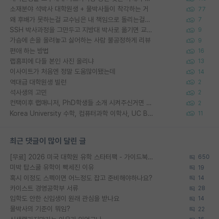
소재분야 석박사 대학원생 + 물박사들이 착각하는 거
77
왜 후배가 못하는걸 교수님은 내 책임으로 돌리는걸까요?
7
SSH 박사과정을 그만두고 지방대 박사로 옮기면 교수의 꿈은 끝일까요?
9
가슴에 손을 올려놓고 싫어하는 사람 불공정하게 리뷰
9
편애 하는 방법
16
랩홈피에 다들 본인 사진 올리냐
13
이사이트가 처음엔 정말 도움많이됐는데
14
역대급 대학원생 빌런
2
석사생의 고민
2
컨택이후 랩매니저, PhD학생들 소개 시켜주신거면 거의 컨펌에 가깝나요?
2
Korea University 수학, 컴퓨터과학 이학사, UC Berkeley 산업공학 대학원 공학박사가 되는 것은 쉽지 않겠죠?
11
최근 댓글이 많이 달린 글
[무료] 2026 미국 대학원 유학 스타터팩 - 가이드북 & 합격자 컨택메일 템플릿
650
미박 탑스쿨 유학이 빡세진 이유
19
혹시 이정도 스펙이면 어느정도 잡고 준비해야하나요?
14
카이스트 경영공학부 서류
28
입학도 안한 신입생이 원래 관심을 받나요
14
물박사의 기준이 뭐임?
22