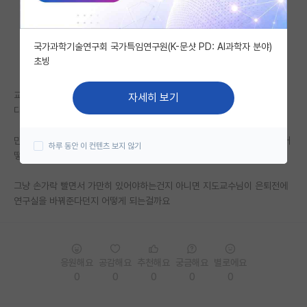
자유 게시판(아무개랩)
국가과학기술연구회 국가특임연구원(K-문샷 PD: AI과학자 분야)
미국 유학 게시판
초빙
미국 대학원 합격 후기 게시판
교수님 정년이 2026년까지인데 제가 석박통합합격해서 내년에 입학합니
자세히 보기
대학원생 모집 게시판
다..
대학원 합격 후기 게시판
만약 석박통합과정 수료가 몇년남지 않았을때 지도교수님이 은퇴를 하면 어
하루 동안 이 컨텐츠 보지 않기
떻게 되는건가요?
연구실(PI) 홍보 게시판
그냥 손가락 빨면서 가만히 있어야하는건지 아니면 지도교수님이 은퇴전에
석박사 채용 정보 게시판
연구실을 바꿔준다던지 어떻게 되는걸까요
임용 정보 게시판
학부 인턴 게시판
응원해요
공감해요
추천해요
궁금해요
별로에요
취업 게시판
0
0
0
0
0
임용 후기 게시판