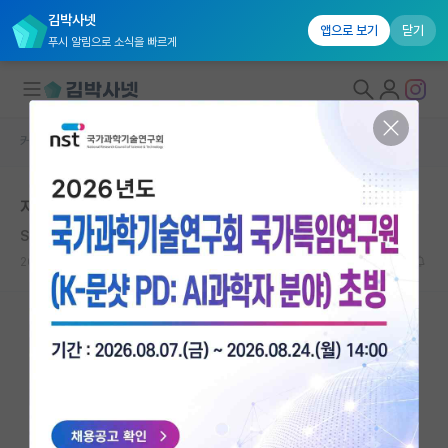
김박사넷
앱으로 보기
닫기
푸시 알림으로 소식을 빠르게
커뮤니티 홈
자유 게시판(아무개랩)
대학원생 모집
지도교수 정년
국내대학원 정보
Sigmnd Freud
연구실&오픈랩
2020.12.11
4
9675
커뮤니티
커뮤니티 홈
전체글보기
베스트 게시판
IF 명예의전당