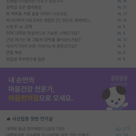
신생랩가지말라는 이유가 있었구나
16
장학금 모은 랩비통장
21
AI 학회들 거품 슬슬 지적이 나오네요
27
박사진학하기에 2억은 괜찮은 (?) 정도의 경제력인가요
16
논문 IF vs JCR
5
SPK 대학원 현실적으로 가능한 스펙인가요?
5
근데 여기는 왜 그렇게 SPK를 물어보는거임?
13
석사가 1저자 논문 가져가는게 흔한건가요?
5
면접 복장
5
편입생 학부연구생 질문
6
🔥 시선집중 핫한 인기글
대학원 월급 정리해준다 (공대 기준)
275
대학원생들 교수에게 가스라이팅 당한 것은 이해가 갑니다. 안타깝네요.
119