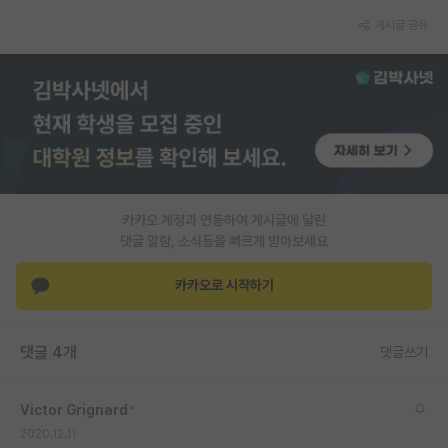
게시글 공유
PI 전용 게시판
인문사회 계열 게시판
특수/전문대학원 게시판
반도체/AI 게시판
장학금/장학생 게시판
카카오 계정과 연동하여 게시글에 달린
학술 정보 게시판
댓글 알람, 소식등을 빠르게 받아보세요
홍보 게시판
카카오로 시작하기
커리어
유학교육
댓글 4개
댓글쓰기
이벤트
Victor Grignard
*
반도체 아카데미
2020.12.11