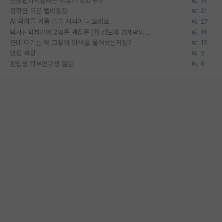
신생랩가지말라는 이유가 있었구나
16
장학금 모은 랩비통장
21
AI 학회들 거품 슬슬 지적이 나오네요
27
박사진학하기에 2억은 괜찮은 (?) 정도의 경제력인가요
16
근데 여기는 왜 그렇게 SPK를 물어보는거임?
13
면접 복장
5
편입생 학부연구생 질문
6