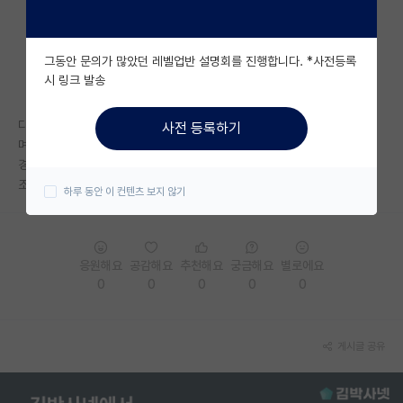
자유 게시판(아무개랩)
그동안 문의가 많았던 레벨업반 설명회를 진행합니다. *사전등록
미국 유학 게시판
시 링크 발송
미국 대학원 합격 후기 게시판
디지털인문사회과학부 지원하신 분 계신가요?
사전 등록하기
대학원생 모집 게시판
며칠 후면 서류 발표인데 좀 떨리네요.
경쟁률도 모르고.. 제 서류가 경쟁력이 있는지도 모르고..
대학원 합격 후기 게시판
조금이라도 정보 있는 분 있나요
하루 동안 이 컨텐츠 보지 않기
연구실(PI) 홍보 게시판
석박사 채용 정보 게시판
응원해요
공감해요
추천해요
궁금해요
별로에요
0
0
0
0
0
임용 정보 게시판
학부 인턴 게시판
게시글 공유
취업 게시판
임용 후기 게시판