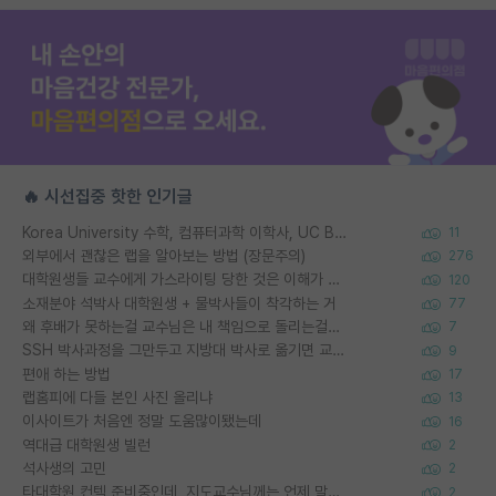
🔥 시선집중 핫한 인기글
Korea University 수학, 컴퓨터과학 이학사, UC Berkeley 산업공학 대학원 공학박사가 되는 것은 쉽지 않겠죠?
11
외부에서 괜찮은 랩을 알아보는 방법 (장문주의)
276
대학원생들 교수에게 가스라이팅 당한 것은 이해가 갑니다. 안타깝네요.
120
소재분야 석박사 대학원생 + 물박사들이 착각하는 거
77
왜 후배가 못하는걸 교수님은 내 책임으로 돌리는걸까요?
7
SSH 박사과정을 그만두고 지방대 박사로 옮기면 교수의 꿈은 끝일까요?
9
편애 하는 방법
17
랩홈피에 다들 본인 사진 올리냐
13
이사이트가 처음엔 정말 도움많이됐는데
16
역대급 대학원생 빌런
2
석사생의 고민
2
타대학원 컨텍 준비중인데, 지도교수님께는 언제 말씀드려야 할까요?
2