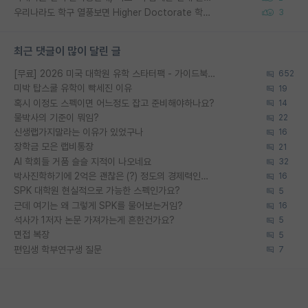
우리나라도 학구 열풍보면 Higher Doctorate 학위가 필요하다고 봅니다.
3
최근 댓글이 많이 달린 글
[무료] 2026 미국 대학원 유학 스타터팩 - 가이드북 & 합격자 컨택메일 템플릿
652
미박 탑스쿨 유학이 빡세진 이유
19
혹시 이정도 스펙이면 어느정도 잡고 준비해야하나요?
14
물박사의 기준이 뭐임?
22
신생랩가지말라는 이유가 있었구나
16
장학금 모은 랩비통장
21
AI 학회들 거품 슬슬 지적이 나오네요
32
박사진학하기에 2억은 괜찮은 (?) 정도의 경제력인가요
16
SPK 대학원 현실적으로 가능한 스펙인가요?
5
근데 여기는 왜 그렇게 SPK를 물어보는거임?
16
석사가 1저자 논문 가져가는게 흔한건가요?
5
면접 복장
5
편입생 학부연구생 질문
7