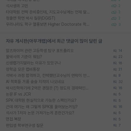
석사생의 고민
2
타대학원 컨텍 준비중인데, 지도교수님께는 언제 말씀드려야 할까요?
2
정출연 학연 박사 질문(DGIST)
2
우리나라도 학구 열풍보면 Higher Doctorate 학위가 필요하다고 봅니다.
3
자유 게시판(아무개랩)에서 최근 댓글이 많이 달린 글
알츠하이머 관련 고등학생 탐구 포트폴리오
14
물박사의 기준이 뭐임?
22
신생랩가지말라는 이유가 있었구나
16
장학금 모은 랩비통장
21
석박사 과정 합격하고, 컨택했던교수님이 연락이 안됩니다...
8
AI 학회들 거품 슬슬 지적이 나오네요
32
박사진학하기에 2억은 괜찮은 (?) 정도의 경제력인가요
16
논문 IF vs JCR
5
SPK 대학원 현실적으로 가능한 스펙인가요?
5
근데 여기는 왜 그렇게 SPK를 물어보는거임?
16
석사가 1저자 논문 가져가는게 흔한건가요?
5
면접 복장
5
편입생 학부연구생 질문
7