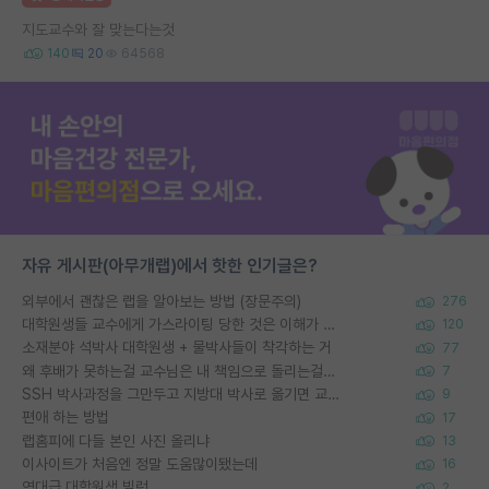
지도교수와 잘 맞는다는것
140
20
64568
자유 게시판(아무개랩)에서 핫한 인기글은?
외부에서 괜찮은 랩을 알아보는 방법 (장문주의)
276
대학원생들 교수에게 가스라이팅 당한 것은 이해가 갑니다. 안타깝네요.
120
소재분야 석박사 대학원생 + 물박사들이 착각하는 거
77
왜 후배가 못하는걸 교수님은 내 책임으로 돌리는걸까요?
7
SSH 박사과정을 그만두고 지방대 박사로 옮기면 교수의 꿈은 끝일까요?
9
편애 하는 방법
17
랩홈피에 다들 본인 사진 올리냐
13
이사이트가 처음엔 정말 도움많이됐는데
16
역대급 대학원생 빌런
2