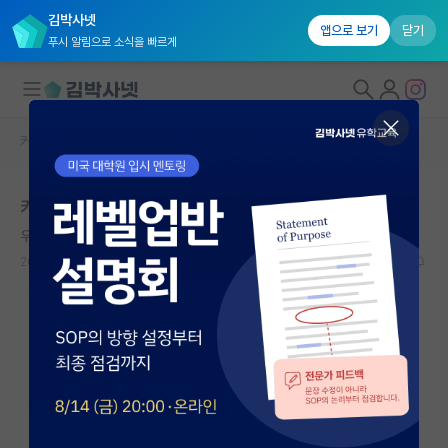
김박사넷
앱으로 보기
닫기
푸시 알림으로 소식을 빠르게
커뮤니티 홈
자유 게시판(아무개랩)
대학원생 모집
카이스트 디지털인문사회학부 대학원에 대해 아시는 분
국내대학원 정보
우아한 앙투안 라부아지에
연구실&오픈랩
2024.08.05
1
1437
커뮤니티
커뮤니티 홈
전체글보기
베스트 게시판
IF 명예의전당