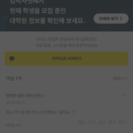
PI 전용 게시판
인문사회 계열 게시판
특수/전문대학원 게시판
카카오 계정과 연동하여 게시글에 달린
반도체/AI 게시판
댓글 알람, 소식등을 빠르게 받아보세요
장학금/장학생 게시판
카카오로 시작하기
학술 정보 게시판
댓글 1개
댓글쓰기
홍보 게시판
커리어
명석한 밀턴 프리드먼
2024.08.15
유학교육
혹시 1차 합격하셨는지 여쭤봐도 될까요...?
이벤트
0
0
0
0
0
대댓글 쓰기
반도체 아카데미