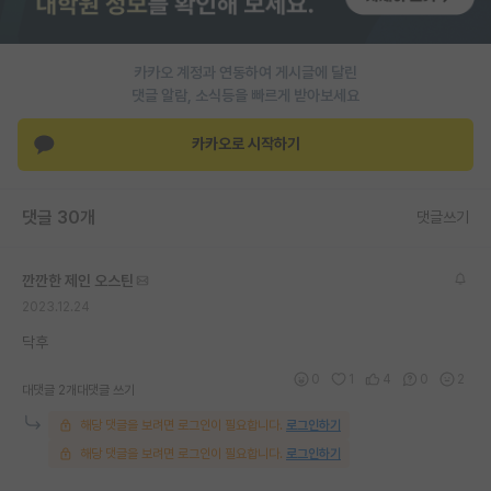
PI 전용 게시판
카카오 계정과 연동하여 게시글에 달린
인문사회 계열 게시판
댓글 알람, 소식등을 빠르게 받아보세요
특수/전문대학원 게시판
카카오로 시작하기
반도체/AI 게시판
장학금/장학생 게시판
댓글 30개
댓글쓰기
학술 정보 게시판
깐깐한 제인 오스틴
홍보 게시판
2023.12.24
커리어
닥후
0
1
4
0
2
유학교육
대댓글 2개
대댓글 쓰기
해당 댓글을 보려면 로그인이 필요합니다.
로그인하기
이벤트
해당 댓글을 보려면 로그인이 필요합니다.
로그인하기
반도체 아카데미