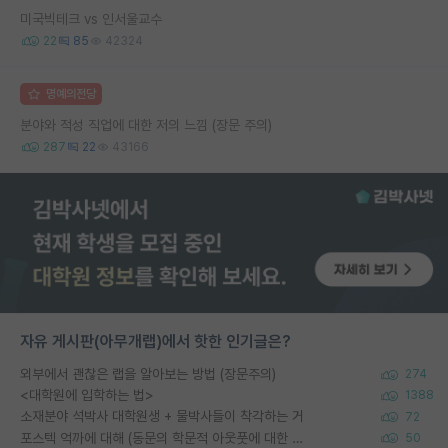
미국빅테크 vs 인서울교수
22
85
42324
명예의전당
분야와 적성 직업에 대한 저의 느낌 (장문 주의)
287
22
43166
자유 게시판(아무개랩)에서 핫한 인기글은?
외부에서 괜찮은 랩을 알아보는 방법 (장문주의)
274
<대학원에 입학하는 법>
1388
소재분야 석박사 대학원생 + 물박사들이 착각하는 거
72
포스텍 억까에 대해 (동문의 학문적 아웃풋에 대한 반박)
50