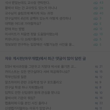
석사 받았는데도 교수랑 연락한다.
43
물박사 되는 건 교수탓도 있는거 아니냐
29
교수님이 슬럼프에 빠지게 되는 과정
40
연구실적이 4년의 공백이 있는거 어떻게 생각하냐
3
대학원 어디로 가야할까요?
5
편애 하는 방법
12
이사이트가 처음엔 정말 도움많이됐는데
13
커뮤니티는 다 쓰레기통이지
5
정보보안 연구하는 입장에선 식별가능한 사진을 올리는건 비추이긴함
5
자유 게시판(아무개랩)에서 최근 댓글이 많이 달린 글
SSH 박사과정을 그만두고 지방대 박사로 옮기면 교수의 꿈은 끝일까요?
21
카이스트는 모든 연구실마다 서버 제공해주나요?
15
학부신입생 질문
12
알츠하이머 관련 고등학생 탐구 포트폴리오
9
연구실 학생 하나 자퇴했는데
8
입학도 안한 신입생이 원래 관심을 받나요
10
물박사의 기준이 뭐임?
16
랩홈피에 다들 본인 사진 올리냐
22
신생랩가지말라는 이유가 있었구나
11