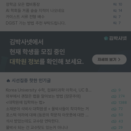
장학금 모은 랩비통장
10
AI 학회들 거품 슬슬 지적이 나오네요
14
카이스트 서류 전형 배수
7
DGIST 가는 방법 추천 부탁드립니다.
7
🔥 시선집중 핫한 인기글
Korea University 수학, 컴퓨터과학 이학사, UC Berkeley 산업공학 대학원 공학박사가 되는 것은 쉽지 않겠죠?
9
외부에서 괜찮은 랩을 알아보는 방법 (장문주의)
274
<대학원에 입학하는 법>
1388
소재분야 석박사 대학원생 + 물박사들이 착각하는 거
72
포스텍 억까에 대해 (동문의 학문적 아웃풋에 대한 반박)
50
석사 받았는데도 교수랑 연락한다.
43
물박사 되는 건 교수탓도 있는거 아니냐
29