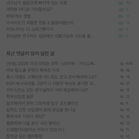
교수님이 슬럼프에 빠지게 되는 과정
40
대학원 어디로 가야할까요?
5
편애 하는 방법
12
이사이트가 처음엔 정말 도움많이됐는데
13
커뮤니티는 다 쓰레기통이지
5
정보보안 연구하는 입장에선 식별가능한 사진을 올리는건 비추이긴함
5
최근 댓글이 많이 달린 글
[무료] 2026 미국 대학원 유학 스타터팩 - 가이드북 & 합격자 컨택메일 템플릿
645
미박 탑스쿨 유학이 빡세진 이유
18
혹시 이정도 스펙이면 어느정도 잡고 준비해야하나요?
14
SSH 박사과정을 그만두고 지방대 박사로 옮기면 교수의 꿈은 끝일까요?
21
카이스트는 모든 연구실마다 서버 제공해주나요?
15
학부신입생 질문
12
알츠하이머 관련 고등학생 탐구 포트폴리오
9
입학도 안한 신입생이 원래 관심을 받나요
10
물박사의 기준이 뭐임?
16
랩홈피에 다들 본인 사진 올리냐
22
신생랩가지말라는 이유가 있었구나
11
장학금 모은 랩비통장
10