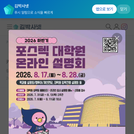
김박사넷
앱으로 보기
닫기
푸시 알림으로 소식을 빠르게
커뮤니티 홈
자유 게시판(아무개랩)
대학원생 모집
카이스트 대학원 vs 고려대 대학원 결정 좀 도와주세요...
국내대학원 정보
상처받은 버지니아 울프
연구실&오픈랩
2023.12.24
30
8800
커뮤니티
커뮤니티 홈
전체글보기
베스트 게시판
IF 명예의전당