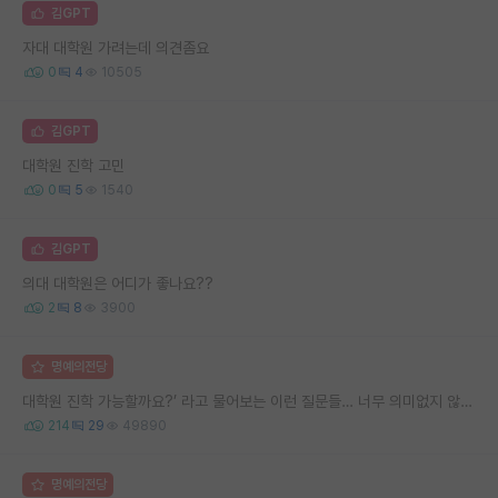
김GPT
자대 대학원 가려는데 의견좀요
0
4
10505
김GPT
대학원 진학 고민
0
5
1540
김GPT
의대 대학원은 어디가 좋나요??
2
8
3900
명예의전당
대학원 진학 가능할까요?’ 라고 물어보는 이런 질문들… 너무 의미없지 않나요?
214
29
49890
명예의전당