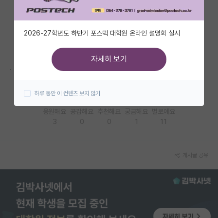
자유 게시판(아무개랩)
2026-27학년도 하반기 포스텍 대학원 온라인 설명회 실시
미국 유학 게시판
미국 대학원 합격 후기 게시판
자세히 보기
.
대학원생 모집 게시판
하루 동안 이 컨텐츠 보지 않기
대학원 합격 후기 게시판
응원해요
공감해요
추천해요
궁금해요
별로에요
연구실(PI) 홍보 게시판
3
0
0
1
11
석박사 채용 정보 게시판
임용 정보 게시판
게시글 공유
학부 인턴 게시판
취업 게시판
임용 후기 게시판