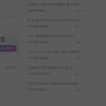
신생랩 1기 출신인데 신생랩은 줠라 무거운 바벨 같은거임. 들면 대박인데 못들면 깔려 죽음. 아무도 알려주지 않는 환경에서 자생해야하지만, 일단 살아남았다면 그 어떤 사람보다 악착같고 생존력 높은 사람으로 거듭날 수 있음
신생랩가지말라는 이유가 있었구나
18
게시글 공유
뭐 토익같은게 되버린거죠 토익 900이라고 영어잘하는건 아닙니다만 잘하는사람은 다 900을 넘는 그런
AI 학회들 거품 슬슬 지적이 나오네요
10
내가 그렇게 말할땐 신고나 누르더니
AI 학회들 거품 슬슬 지적이 나오네요
11
ㅋㅋㅋㅋㅋㅋ ㅠㅠ 그래서 일단 유명해지는게 중요한거같습니다
AI 학회들 거품 슬슬 지적이 나오네요
8
댓글쓰기
32살에도 이런 질문을 하는군요...?
박사진학하기에 2억은 괜찮은 (?) 정도의 경제력인가요
22
나랑 걍 판박이인 상황이네 진심 뭐같음
신생랩가지말라는 이유가 있었구나
8