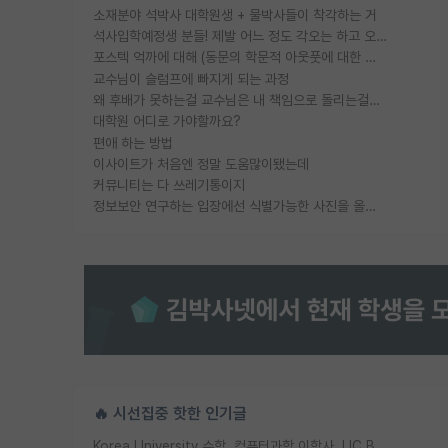
소재분야 석박사 대학원생 + 물박사들이 착각하는 거
석사입학예정생 분들! 제발 어느 정도 각오는 하고 오세요.
포스텍 억까에 대해 (동문의 학문적 아웃풋에 대한 반박)
교수님이 슬럼프에 빠지게 되는 과정
왜 후배가 못하는걸 교수님은 내 책임으로 돌리는걸까요?
대학원 어디로 가야할까요?
편애 하는 방법
이사이트가 처음엔 정말 도움많이됐는데
커뮤니티는 다 쓰레기통이지
정보보안 연구하는 입장에선 식별가능한 사진을 올리는건 비추이긴함
🔥 시선집중 핫한 인기글
Korea University 수학, 컴퓨터과학 이학사, UC Berkeley 산업공학 대학원 공학박사가 되는 것은 쉽지 않겠죠?