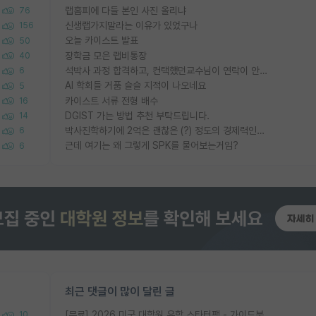
랩홈피에 다들 본인 사진 올리냐
76
신생랩가지말라는 이유가 있었구나
156
오늘 카이스트 발표
50
장학금 모은 랩비통장
40
석박사 과정 합격하고, 컨택했던교수님이 연락이 안됩니다...
6
AI 학회들 거품 슬슬 지적이 나오네요
5
카이스트 서류 전형 배수
16
DGIST 가는 방법 추천 부탁드립니다.
14
박사진학하기에 2억은 괜찮은 (?) 정도의 경제력인가요
6
근데 여기는 왜 그렇게 SPK를 물어보는거임?
6
최근 댓글이 많이 달린 글
[무료] 2026 미국 대학원 유학 스타터팩 - 가이드북 & 합격자 컨택메일 템플릿
10