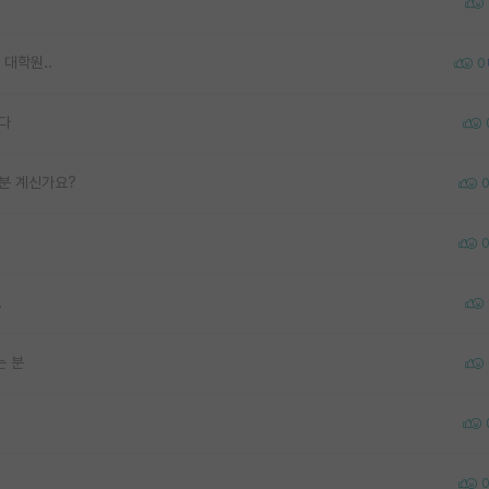
대학원..
0
다
분 계신가요?
.
는 분