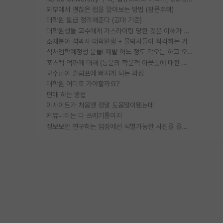
외부에서 괜찮은 랩을 알아보는 방법 (장문주의)
대학원 월급 정리해준다 (공대 기준)
대학원생들 교수에게 가스라이팅 당한 것은 이해가 갑니다. 안타깝네요.
소재분야 석박사 대학원생 + 물박사들이 착각하는 거
석사입학예정생 분들! 제발 어느 정도 각오는 하고 오세요.
포스텍 억까에 대해 (동문의 학문적 아웃풋에 대한 반박)
교수님이 슬럼프에 빠지게 되는 과정
대학원 어디로 가야할까요?
편애 하는 방법
이사이트가 처음엔 정말 도움많이됐는데
커뮤니티는 다 쓰레기통이지
정보보안 연구하는 입장에선 식별가능한 사진을 올리는건 비추이긴함