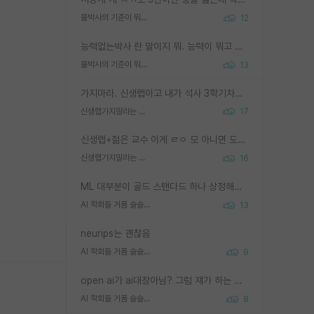
물박사의 기준이 뭐임?
12
능력없는박사 란 말이지 뭐. 능력이 뭐고 능력이 있다는게 뭔지는 사람마다 기준이 다르니까 얘기해봐야 서로 자기 기준만 얘기해서 논쟁이 끝이 안나고. 주위에서 능력있고 야심있는 신입생이 교수가 유의미한 피드백을 아예 안주면서 제대로된 과제에 참여해볼 기회도 제공하지 않고 잡일 뺑뺑이만 돌려서 맨날 단순작업만 하면서 밤새다가 눈빛이 점점 죽어가는걸 본 사람은 물박사는 교수탓이라고 하고, 교수는 이것저것 알려도 주고 기회도 주고 사수 동기 붙여주면서 어떻게든 끌고가려고 하는데 본인이 매일 뺀질거리면서 출근 하는둥마는둥 하다가 기껏 와서도 폰이나 쳐다보다가 실험 망치고 저녁약속있어서 먼저 가볼게요~ 하는걸 본 사람은 물박사는 본인탓이라고 함.
물박사의 기준이 뭐임?
13
가지마라. 신생랩이고 내가 석사 3학기차인데 최고참인데 나도 아무것도 모르는데 교수가 후배들 왜 논문 교육 안시키냐. 논문 왜 안 써오냐 닦달한다
신생랩가지말라는 이유가 있었구나
17
신생랩+젊은 교수 이게 ㄹㅇ 모 아니면 도인듯.
신생랩가지말라는 이유가 있었구나
16
ML 대부분이 골드 스탠다드 하나 상정해놓고 (벤치마크 데이터셋이 여러 개면 여러 개 상정) 그거 얼마나 잘 맞추나 싸움임 가끔 번뜩이는 설계 철학을 보여주는 논문들도 있지만 대부분 그거 성적 얼마나 더 올리느라에 혈안이 되어 있는 측면이 잇음
AI 학회들 거품 슬슬 지적이 나오네요
13
neurips는 괜찮음
AI 학회들 거품 슬슬 지적이 나오네요
9
open ai가 ai대장아님? 그럼 쟤가 하는 말이 다 맞겠네
AI 학회들 거품 슬슬 지적이 나오네요
8