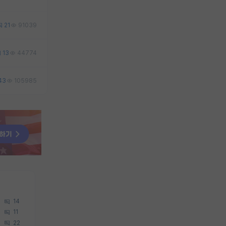
21
91039
13
44774
43
105985
14
11
22