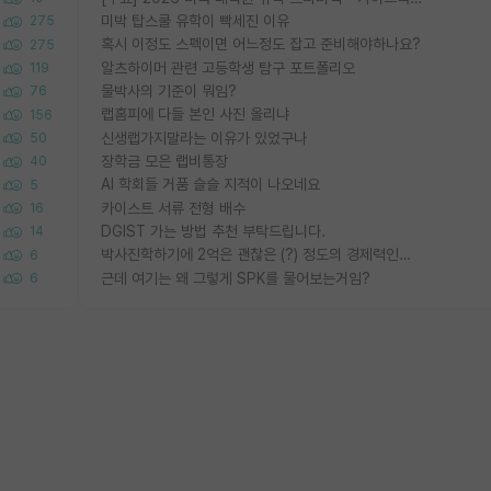
미박 탑스쿨 유학이 빡세진 이유
275
혹시 이정도 스펙이면 어느정도 잡고 준비해야하나요?
275
알츠하이머 관련 고등학생 탐구 포트폴리오
119
물박사의 기준이 뭐임?
76
랩홈피에 다들 본인 사진 올리냐
156
신생랩가지말라는 이유가 있었구나
50
장학금 모은 랩비통장
40
AI 학회들 거품 슬슬 지적이 나오네요
5
카이스트 서류 전형 배수
16
DGIST 가는 방법 추천 부탁드립니다.
14
박사진학하기에 2억은 괜찮은 (?) 정도의 경제력인가요
6
근데 여기는 왜 그렇게 SPK를 물어보는거임?
6