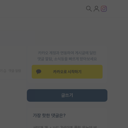
카카오 계정과 연동하여 게시글에 달린
댓글 알람, 소식등을 빠르게 받아보세요
기
댓글 알람
카카오로 시작하기
글쓰기
가장 핫한 댓글은?
서당개 개 ㅅㄲ도 3년이면 풍월 읊는데 박사 5년 이상 대리고 있으면서 물된건 교수 탓 맞는ㄱ게 거기가 서당이 아니란 소리임