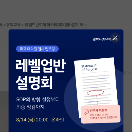
어
유학교육
이벤트
반도체 아카데미
재팬라운지 🌸
스크랩
신고하