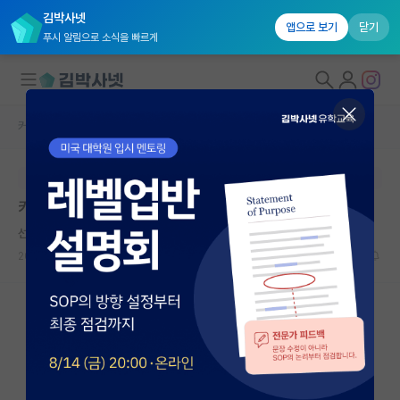
김박사넷
앱으로 보기
닫기
푸시 알림으로 소식을 빠르게
커뮤니티 홈
자유 게시판(아무개랩)
대학원생 모집
본문이 수정되지 않는 박제글입니다.
국내대학원 정보
카이스트 데이터사이언스 대학원 문의
연구실&오픈랩
선량한 아르키메데스
커뮤니티
2025.04.03
3
1292
커뮤니티 홈
전체글보기
베스트 게시판
IF 명예의전당