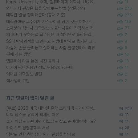
Korea University 수학, 컴퓨터과학 이학사, UC Berkeley 산업공학 대학원 공학박사가 되는 것은 쉽지 않겠죠?
11
외부에서 괜찮은 랩을 알아보는 방법 (장문주의)
276
대학원 월급 정리해준다 (공대 기준)
275
대학원생들 교수에게 가스라이팅 당한 것은 이해가 갑니다. 안타깝네요.
120
소재분야 석박사 대학원생 + 물박사들이 착각하는 거
77
왜 후배가 못하는걸 교수님은 내 책임으로 돌리는걸까요?
7
SSH 박사과정을 그만두고 지방대 박사로 옮기면 교수의 꿈은 끝일까요?
9
가슴에 손을 올려놓고 싫어하는 사람 불공정하게 리뷰
9
편애 하는 방법
16
랩홈피에 다들 본인 사진 올리냐
13
이사이트가 처음엔 정말 도움많이됐는데
14
역대급 대학원생 빌런
2
석사생의 고민
2
최근 댓글이 많이 달린 글
[무료] 2026 미국 대학원 유학 스타터팩 - 가이드북 & 합격자 컨택메일 템플릿
650
미박 탑스쿨 유학이 빡세진 이유
19
혹시 이정도 스펙이면 어느정도 잡고 준비해야하나요?
14
카이스트 경영공학부 서류
28
입학도 안한 신입생이 원래 관심을 받나요
14