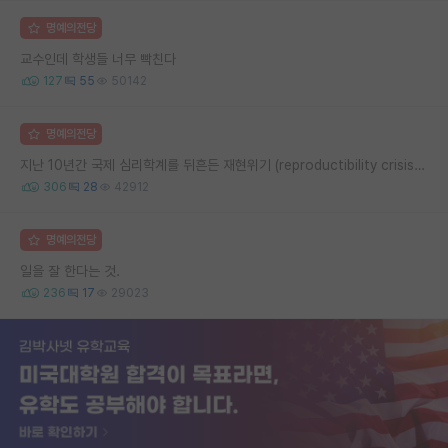
명예의전당
교수인데 학생들 너무 빡친다
127
55
50142
명예의전당
지난 10년간 국제 심리학계를 뒤흔든 재현위기 (reproductibility crisis) 요약 (1편)
306
28
42912
명예의전당
일을 잘 한다는 것.
236
17
29023