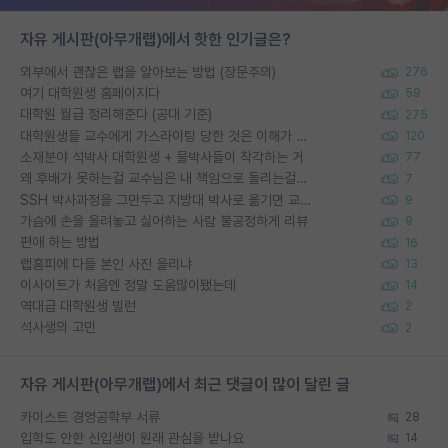
자유 게시판(아무개랩)에서 핫한 인기글은?
외부에서 괜찮은 랩을 알아보는 방법 (장문주의)
276
여기 대학원생 홈페이지다
59
대학원 월급 정리해준다 (공대 기준)
275
대학원생들 교수에게 가스라이팅 당한 것은 이해가 갑니다. 안타깝네요.
120
소재분야 석박사 대학원생 + 물박사들이 착각하는 거
77
왜 후배가 못하는걸 교수님은 내 책임으로 돌리는걸까요?
7
SSH 박사과정을 그만두고 지방대 박사로 옮기면 교수의 꿈은 끝일까요?
9
가슴에 손을 올려놓고 싫어하는 사람 불공정하게 리뷰
9
편애 하는 방법
16
랩홈피에 다들 본인 사진 올리냐
13
이사이트가 처음엔 정말 도움많이됐는데
14
역대급 대학원생 빌런
2
석사생의 고민
2
자유 게시판(아무개랩)에서 최근 댓글이 많이 달린 글
카이스트 경영공학부 서류
28
입학도 안한 신입생이 원래 관심을 받나요
14