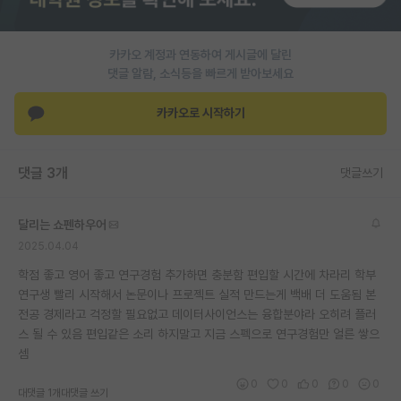
재팬라운지 🌸
카카오 계정과 연동하여 게시글에 달린
댓글 알람, 소식등을 빠르게 받아보세요
카카오로 시작하기
댓글 3개
댓글쓰기
달리는 쇼펜하우어
2025.04.04
학점 좋고 영어 좋고 연구경험 추가하면 충분함 편입할 시간에 차라리 학부
연구생 빨리 시작해서 논문이나 프로젝트 실적 만드는게 백배 더 도움됨 본
전공 경제라고 걱정할 필요없고 데이터사이언스는 융합분야라 오히려 플러
스 될 수 있음 편입같은 소리 하지말고 지금 스펙으로 연구경험만 얼른 쌓으
셈
0
0
0
0
0
대댓글 1개
대댓글 쓰기