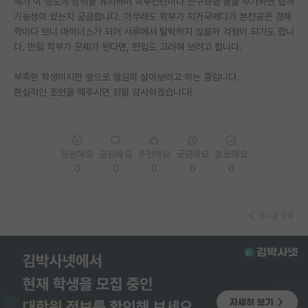
제가 이 정도의 성적을 유지하며 학부인턴이나 연구경험 등을 추가하면 합격
가능성이 있는지 궁금합니다. 아무래도 학부가 지거국에다가 본전공은 경제
PI 전용 게시판
학이다 보니 마이너스가 되어 서류에서 탈락하지 않을까 걱정이 되기도 합니
다. 만일 학부가 문제가 된다면, 편입도 고려해 보려고 합니다.
인문사회 계열 게시판
특수/전문대학원 게시판
부족한 학생이지만 앞으로 열심히 살아보려고 하는 중입니다.
현실적인 조언을 해주시면 정말 감사하겠습니다!
반도체/AI 게시판
장학금/장학생 게시판
응원해요
공감해요
추천해요
궁금해요
별로에요
학술 정보 게시판
0
0
0
0
0
홍보 게시판
커리어
게시글 공유
유학교육
이벤트
반도체 아카데미