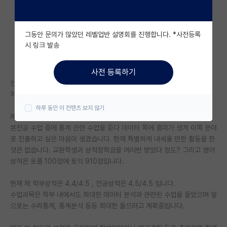
자유 게시판(아무개랩)
그동안 문의가 많았던 레벨업반 설명회를 진행합니다. *사전등록
미국 유학 게시판
시 링크 발송
미국 대학원 합격 후기 게시판
사전 등록하기
대학원생 모집 게시판
안녕하세요.
저는 지거국에서 재학 중인 3학년 학생입니다.
대학원 합격 후기 게시판
하루 동안 이 컨텐츠 보지 않기
제가 본전공은 경제학인데 이번 학기부터 통계학 복전을 시작했습니다. 제
연구실(PI) 홍보 게시판
본전공 수업 중에 통계 관련 수업을 듣다 데이터 쪽에 흥미가 생겨 이쪽 분야
로 진출하고 싶은 마음이 생겼습니다. 현재 특별하게 내세울 만한 활동을 한
석박사 채용 정보 게시판
것은 없습니다. 교환학생과 성적장학금을 여러번 받았다 정도? 그리고 영어
성적은 토플 100점에 토익 910점입니다.
임용 정보 게시판
학부 인턴 게시판
현재 제 학부성적은 4.4/4.5 , 전공성적은 4.5/4.5 입니다.
수업과목은 학부 내에서도 최대한 데이터 분석과 관련된 수업을 들었으며 앞
취업 게시판
으로는 수리통계, 통계분석 등등 최대한 들으려고 계획중입니다.
임용 후기 게시판