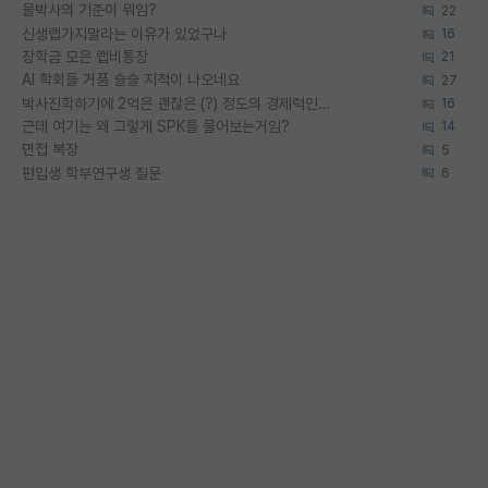
물박사의 기준이 뭐임?
22
신생랩가지말라는 이유가 있었구나
16
장학금 모은 랩비통장
21
AI 학회들 거품 슬슬 지적이 나오네요
27
박사진학하기에 2억은 괜찮은 (?) 정도의 경제력인가요
16
근데 여기는 왜 그렇게 SPK를 물어보는거임?
14
면접 복장
5
편입생 학부연구생 질문
6