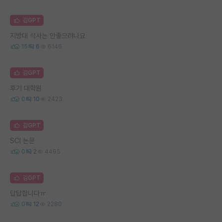
김GPT
지방대 석사는 안좋으려나요
15
6
6146
김GPT
후기 대학원
0
10
2423
김GPT
SCI 논문
0
2
4495
김GPT
답답합니다ㅠ
0
12
2280