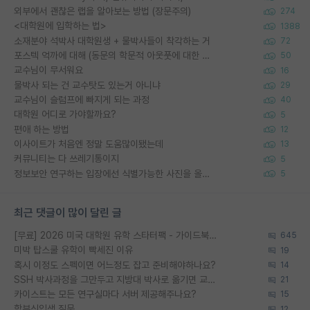
외부에서 괜찮은 랩을 알아보는 방법 (장문주의)
274
<대학원에 입학하는 법>
1388
소재분야 석박사 대학원생 + 물박사들이 착각하는 거
72
포스텍 억까에 대해 (동문의 학문적 아웃풋에 대한 반박)
50
교수님이 무서워요
16
물박사 되는 건 교수탓도 있는거 아니냐
29
교수님이 슬럼프에 빠지게 되는 과정
40
대학원 어디로 가야할까요?
5
편애 하는 방법
12
이사이트가 처음엔 정말 도움많이됐는데
13
커뮤니티는 다 쓰레기통이지
5
정보보안 연구하는 입장에선 식별가능한 사진을 올리는건 비추이긴함
5
최근 댓글이 많이 달린 글
[무료] 2026 미국 대학원 유학 스타터팩 - 가이드북 & 합격자 컨택메일 템플릿
645
미박 탑스쿨 유학이 빡세진 이유
19
혹시 이정도 스펙이면 어느정도 잡고 준비해야하나요?
14
SSH 박사과정을 그만두고 지방대 박사로 옮기면 교수의 꿈은 끝일까요?
21
카이스트는 모든 연구실마다 서버 제공해주나요?
15
학부신입생 질문
12