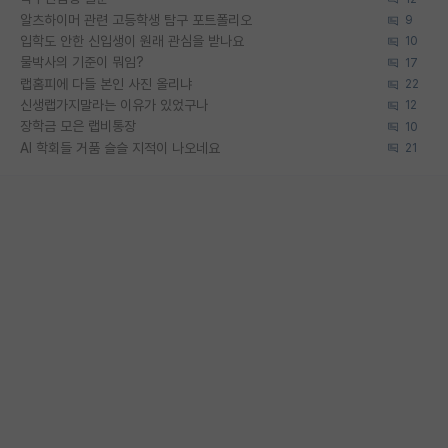
알츠하이머 관련 고등학생 탐구 포트폴리오
9
입학도 안한 신입생이 원래 관심을 받나요
10
물박사의 기준이 뭐임?
17
랩홈피에 다들 본인 사진 올리냐
22
신생랩가지말라는 이유가 있었구나
12
장학금 모은 랩비통장
10
AI 학회들 거품 슬슬 지적이 나오네요
21