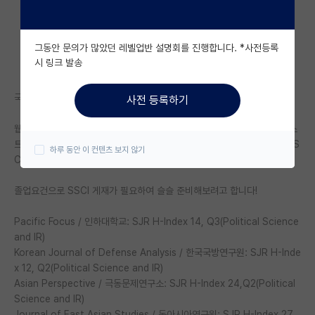
자유 게시판(아무개랩)
그동안 문의가 많았던 레벨업반 설명회를 진행합니다. *사전등록
미국 유학 게시판
시 링크 발송
미국 대학원 합격 후기 게시판
국내 SSCI 학술지 Index 리스트는 혹시 어디에서 볼 수 있을까요?
사전 등록하기
대학원생 모집 게시판
웹검색해보니까 국내 ssci 리스트 이 정도 나온 것 같은데.. kci등재지 리스
대학원 합격 후기 게시판
트 같이 (https://www.nrf.re.kr/biz/journal/view?menu_no=13) SS
하루 동안 이 컨텐츠 보지 않기
CI 리스트 (특히 국내 꺼) 볼 수 있는 사이트가 있을까요?
연구실(PI) 홍보 게시판
졸업요건으로 SSCI 게재가 필요하여 슬슬 준비해보려고 합니다!
석박사 채용 정보 게시판
Pacific Focus / 인하대학교: SJR H-Index 14, Q3(Political Science
임용 정보 게시판
and IR)
학부 인턴 게시판
Korean Journal of Defense Analysis / 한국국방연구원: SJR H-Inde
x 12, Q2(Political Science and IR)
취업 게시판
Asian Perspective / 극동문제연구소: SJR H-Index 24,Q2(Political
Science and IR)
임용 후기 게시판
Journal of East Asian Studies / 동아시아연구원: SJR H-Index 27,