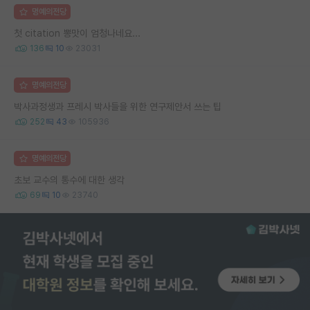
명예의전당
첫 citation 뽕맛이 엄청나네요...
136
10
23031
명예의전당
박사과정생과 프레시 박사들을 위한 연구제안서 쓰는 팁
252
43
105936
명예의전당
초보 교수의 통수에 대한 생각
69
10
23740