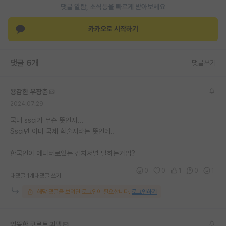
댓글 알람, 소식등을 빠르게 받아보세요
재팬라운지 🌸
카카오로 시작하기
댓글 6개
댓글쓰기
용감한 우장춘
2024.07.29
국내 ssci가 무슨 뜻인지...
Ssci면 이미 국제 학술지라는 뜻인데..
한국인이 에디터로있는 김치저널 말하는거임?
0
0
1
0
1
대댓글 1개
대댓글 쓰기
해당 댓글을 보려면 로그인이 필요합니다.
로그인하기
엉뚱한 쿠르트 괴델