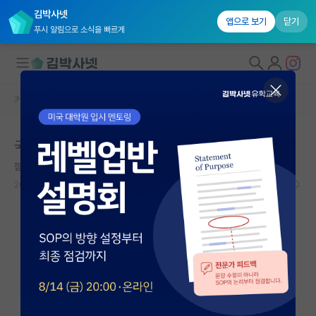
김박사넷
앱으로 보기
닫기
푸시 알림으로 소식을 빠르게
커뮤니티 홈
자유 게시판(아무개랩)
대학원생 모집
국내 SSCI 학술지 인덱스 리스트 문의
국내대학원 정보
깜찍한 앨런 튜링
연구실&오픈랩
2024.07.29
6
2549
커뮤니티
커뮤니티 홈
전체글보기
베스트 게시판
IF 명예의전당