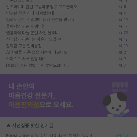
학부신입생 질문
12
알츠하이머 관련 고등학생 탐구 포트폴리오
9
연구실 학생 하나 자퇴했는데
8
입학도 안한 신입생이 원래 관심을 받나요
10
물박사의 기준이 뭐임?
17
랩홈피에 다들 본인 사진 올리냐
22
신생랩가지말라는 이유가 있었구나
12
장학금 모은 랩비통장
10
AI 학회들 거품 슬슬 지적이 나오네요
21
카이스트 서류 전형 배수
7
DGIST 가는 방법 추천 부탁드립니다.
7
🔥 시선집중 핫한 인기글
Korea University 수학, 컴퓨터과학 이학사, UC Berkeley 산업공학 대학원 공학박사가 되는 것은 쉽지 않겠죠?
10