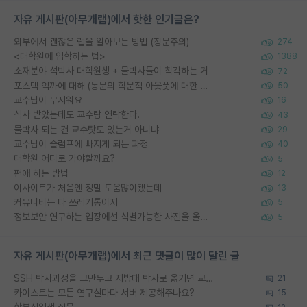
자유 게시판(아무개랩)에서 핫한 인기글은?
외부에서 괜찮은 랩을 알아보는 방법 (장문주의)
274
<대학원에 입학하는 법>
1388
소재분야 석박사 대학원생 + 물박사들이 착각하는 거
72
포스텍 억까에 대해 (동문의 학문적 아웃풋에 대한 반박)
50
교수님이 무서워요
16
석사 받았는데도 교수랑 연락한다.
43
물박사 되는 건 교수탓도 있는거 아니냐
29
교수님이 슬럼프에 빠지게 되는 과정
40
대학원 어디로 가야할까요?
5
편애 하는 방법
12
이사이트가 처음엔 정말 도움많이됐는데
13
커뮤니티는 다 쓰레기통이지
5
정보보안 연구하는 입장에선 식별가능한 사진을 올리는건 비추이긴함
5
자유 게시판(아무개랩)에서 최근 댓글이 많이 달린 글
SSH 박사과정을 그만두고 지방대 박사로 옮기면 교수의 꿈은 끝일까요?
21
카이스트는 모든 연구실마다 서버 제공해주나요?
15