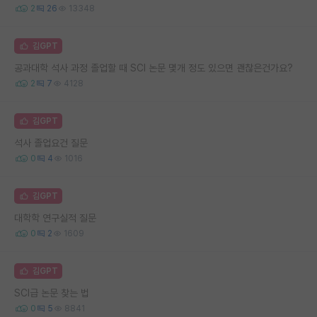
2
26
13348
김GPT
공과대학 석사 과정 졸업할 때 SCI 논문 몇개 정도 있으면 괜찮은건가요?
2
7
4128
김GPT
석사 졸업요건 질문
0
4
1016
김GPT
대학학 연구실적 질문
0
2
1609
김GPT
SCI급 논문 찾는 법
0
5
8841