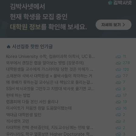
🔥 시선집중 핫한 인기글
Korea University 수학, 컴퓨터과학 이학사, UC Berkeley 산업공학 대학원 공학박사가 되는 것은 쉽지 않겠죠?
11
외부에서 괜찮은 랩을 알아보는 방법 (장문주의)
278
대학원생들 교수에게 가스라이팅 당한 것은 이해가 갑니다. 안타깝네요.
120
소재분야 석박사 대학원생 + 물박사들이 착각하는 거
77
왜 후배가 못하는걸 교수님은 내 책임으로 돌리는걸까요?
7
SSH 박사과정을 그만두고 지방대 박사로 옮기면 교수의 꿈은 끝일까요?
9
편애 하는 방법
17
랩홈피에 다들 본인 사진 올리냐
13
이사이트가 처음엔 정말 도움많이됐는데
16
역대급 대학원생 빌런
2
석사생의 고민
2
타대학원 컨텍 준비중인데, 지도교수님께는 언제 말씀드려야 할까요?
2
우리나라도 학구 열풍보면 Higher Doctorate 학위가 필요하다고 봅니다.
3