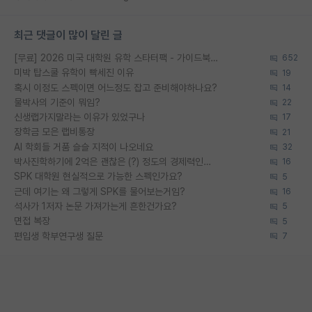
최근 댓글이 많이 달린 글
[무료] 2026 미국 대학원 유학 스타터팩 - 가이드북 & 합격자 컨택메일 템플릿
652
미박 탑스쿨 유학이 빡세진 이유
19
혹시 이정도 스펙이면 어느정도 잡고 준비해야하나요?
14
물박사의 기준이 뭐임?
22
신생랩가지말라는 이유가 있었구나
17
장학금 모은 랩비통장
21
AI 학회들 거품 슬슬 지적이 나오네요
32
박사진학하기에 2억은 괜찮은 (?) 정도의 경제력인가요
16
SPK 대학원 현실적으로 가능한 스펙인가요?
5
근데 여기는 왜 그렇게 SPK를 물어보는거임?
16
석사가 1저자 논문 가져가는게 흔한건가요?
5
면접 복장
5
편입생 학부연구생 질문
7