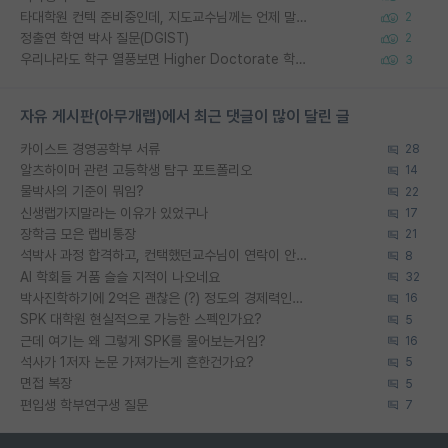
타대학원 컨텍 준비중인데, 지도교수님께는 언제 말씀드려야 할까요?
2
정출연 학연 박사 질문(DGIST)
2
우리나라도 학구 열풍보면 Higher Doctorate 학위가 필요하다고 봅니다.
3
자유 게시판(아무개랩)에서 최근 댓글이 많이 달린 글
카이스트 경영공학부 서류
28
알츠하이머 관련 고등학생 탐구 포트폴리오
14
물박사의 기준이 뭐임?
22
신생랩가지말라는 이유가 있었구나
17
장학금 모은 랩비통장
21
석박사 과정 합격하고, 컨택했던교수님이 연락이 안됩니다...
8
AI 학회들 거품 슬슬 지적이 나오네요
32
박사진학하기에 2억은 괜찮은 (?) 정도의 경제력인가요
16
SPK 대학원 현실적으로 가능한 스펙인가요?
5
근데 여기는 왜 그렇게 SPK를 물어보는거임?
16
석사가 1저자 논문 가져가는게 흔한건가요?
5
면접 복장
5
편입생 학부연구생 질문
7