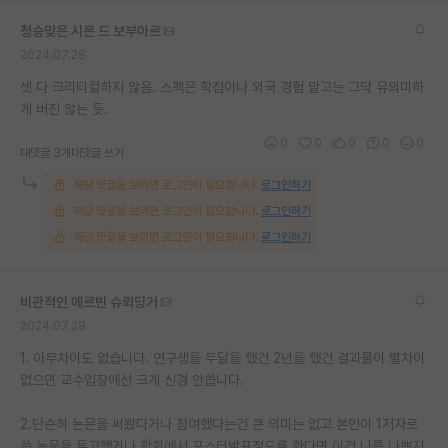
재팬라운지 🌸
청승맞은 시몬 드 보부아르
2024.07.28
셋 다 크리티컬하지 않음. 스펙은 학점이나 외국 경험 말고는 그닥 유의미하
게 버진 않는 듯.
0
0
0
0
0
대댓글 3개
대댓글 쓰기
해당 댓글을 보려면 로그인이 필요합니다.
로그인하기
해당 댓글을 보려면 로그인이 필요합니다.
로그인하기
해당 댓글을 보려면 로그인이 필요합니다.
로그인하기
비관적인 에르빈 슈뢰딩거
2024.07.28
1. 아무차이도 없습니다. 연구생을 두달을 했건 2년을 했건 결과물이 별차이
없으면 교수입장에선 크게 신경 안씁니다.
2.단순히 논문을 써봤다거나 참여했다는건 큰 의미는 없고 본인이 1저자로
쓴 논문을 투고했거나 학회에서 포스터발표정도를 한다면 이건 나름 나쁘지