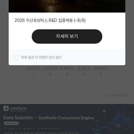
자유 게시판(아무개랩)
2026 두산로보틱스 R&D 집중채용 (~8/9)
미국 유학 게시판
미국 대학원 합격 후기 게시판
자세히 보기
대학원생 모집 게시판
하루 동안 이 컨텐츠 보지 않기
대학원 합격 후기 게시판
응원해요
공감해요
추천해요
궁금해요
별로에요
연구실(PI) 홍보 게시판
1
0
0
0
5
석박사 채용 정보 게시판
임용 정보 게시판
게시글 공유
학부 인턴 게시판
취업 게시판
임용 후기 게시판