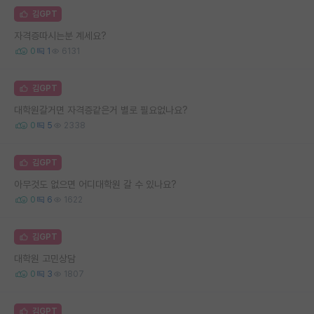
김GPT
자격증따시는분 계세요?
0
1
6131
김GPT
대학원갈거면 자격증같은거 별로 필요없나요?
0
5
2338
김GPT
아무것도 없으면 어디대학원 갈 수 있나요?
0
6
1622
김GPT
대학원 고민상담
0
3
1807
김GPT