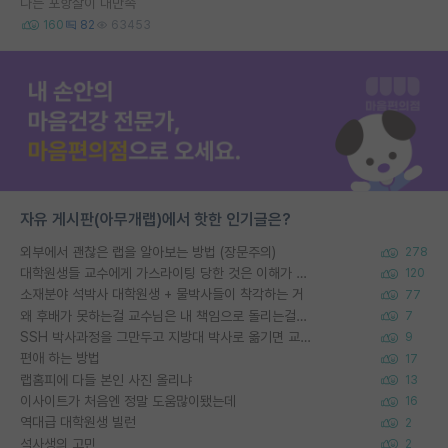
나는 포항살이 대만족
160
82
63453
자유 게시판(아무개랩)에서 핫한 인기글은?
외부에서 괜찮은 랩을 알아보는 방법 (장문주의)
278
대학원생들 교수에게 가스라이팅 당한 것은 이해가 갑니다. 안타깝네요.
120
소재분야 석박사 대학원생 + 물박사들이 착각하는 거
77
왜 후배가 못하는걸 교수님은 내 책임으로 돌리는걸까요?
7
SSH 박사과정을 그만두고 지방대 박사로 옮기면 교수의 꿈은 끝일까요?
9
편애 하는 방법
17
랩홈피에 다들 본인 사진 올리냐
13
이사이트가 처음엔 정말 도움많이됐는데
16
역대급 대학원생 빌런
2
석사생의 고민
2