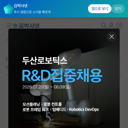
김박사넷
앱으로 보기
닫기
푸시 알림으로 소식을 빠르게
커뮤니티 홈
자유 게시판(아무개랩)
대학원생 모집
대학원 입학 스펙 문의
국내대학원 정보
엉뚱한 아인슈타인
연구실&오픈랩
2024.07.28
16
3084
커뮤니티
커뮤니티 홈
전체글보기
베스트 게시판
IF 명예의전당