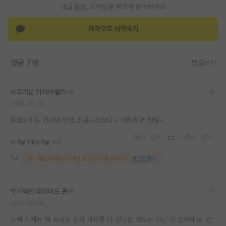
댓글 알람, 소식등을 빠르게 받아보세요
재팬라운지 🌸
카카오로 시작하기
댓글 7개
댓글쓰기
시끄러운 마키아벨리
2024.06.26
학점낮아도 기사딸 만큼 전공지식있다고 어필하면 될듯~
0
0
3
0
0
대댓글 1개
대댓글 쓰기
해당 댓글을 보려면 로그인이 필요합니다.
로그인하기
무기력한 데이비드 흄
2024.06.26
스펙 자체는 뭐 지금도 입학 자체를 다 컷당할 정도는 아닌 거 같은데요. 컨