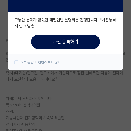
자유 게시판(아무개랩)
그동안 문의가 많았던 레벨업반 설명회를 진행합니다. *사전등록
미국 유학 게시판
시 링크 발송
미국 대학원 합격 후기 게시판
안녕하세요 이번에 대학원 진학에 실패한 학부졸업생입니다
사전 등록하기
대학원생 모집 게시판
최대한 전문 자격증이랑 영어점수 영끌했지만, 무경력과 낮은 학점이 발목을
대학원 합격 후기 게시판
잡은것 같습니다
하루 동안 이 컨텐츠 보지 않기
연구실(PI) 홍보 게시판
혹시 (대기업)연구원, 연구소에서 기술직으로 잠깐 일해두면 다음에 진학에
다시 도전할때 도움이 되려나요?
석박사 채용 정보 게시판
임용 정보 게시판
아래는 제 스펙과 목표입니다
학부 인턴 게시판
목표: ssh 전력대학원
스펙:
취업 게시판
지방국립대 전기공학과 3.4/4.5졸업
전기기사 최종합격
임용 후기 게시판
전기공사기사 필기합격