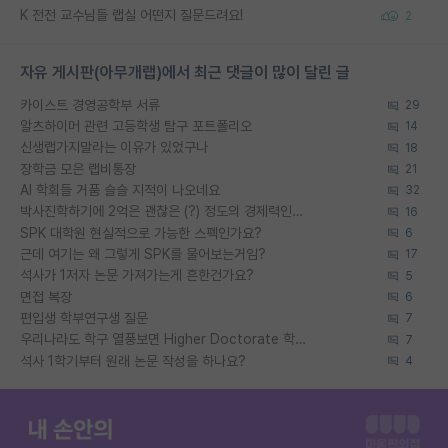
K 전전 교수님들 랩실 어떤지 질문드려요!
2
자유 게시판(아무개랩)에서 최근 댓글이 많이 달린 글
카이스트 경영공학부 서류
29
알츠하이머 관련 고등학생 탐구 포트폴리오
14
신생랩가지말라는 이유가 있었구나
18
장학금 모은 랩비통장
21
AI 학회들 거품 슬슬 지적이 나오네요
32
박사진학하기에 2억은 괜찮은 (?) 정도의 경제력인가요
16
SPK 대학원 현실적으로 가능한 스펙인가요?
6
근데 여기는 왜 그렇게 SPK를 물어보는거임?
17
석사가 1저자 논문 가져가는게 흔한건가요?
5
면접 복장
6
편입생 학부연구생 질문
7
우리나라도 학구 열풍보면 Higher Doctorate 학위가 필요하다고 봅니다.
7
석사 1학기부터 원래 논문 작성을 하나요?
4