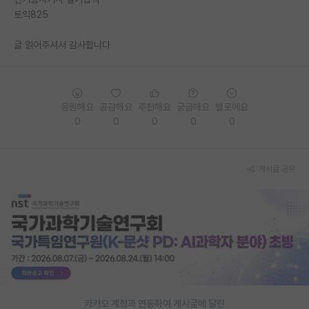
토익825
PI 전용 게시판
글 읽어주셔서 감사합니다
인문사회 계열 게시판
특수/전문대학원 게시판
반도체/AI 게시판
응원해요
공감해요
추천해요
궁금해요
별로에요
0
0
0
0
0
장학금/장학생 게시판
학술 정보 게시판
게시글 공유
홍보 게시판
커리어
유학교육
이벤트
반도체 아카데미
카카오 계정과 연동하여 게시글에 달린