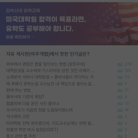
자유 게시판(아무개랩)에서 핫한 인기글은?
외부에서 괜찮은 랩을 알아보는 방법 (장문주의)
278
대학원생들 교수에게 가스라이팅 당한 것은 이해가 갑니다. 안타깝네요.
120
소재분야 석박사 대학원생 + 물박사들이 착각하는 거
77
왜 후배가 못하는걸 교수님은 내 책임으로 돌리는걸까요?
7
편애 하는 방법
17
물박사의 기준이 뭐임?
9
랩홈피에 다들 본인 사진 올리냐
13
이사이트가 처음엔 정말 도움많이됐는데
16
석사생의 고민
2
타대학원 컨텍 준비중인데, 지도교수님께는 언제 말씀드려야 할까요?
2
정출연 학연 박사 질문(DGIST)
2
통신 관련 랩 추천
2