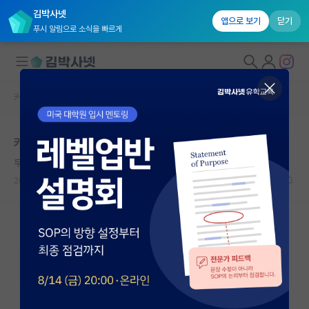
김박사넷
앱으로 보기
닫기
푸시 알림으로 소식을 빠르게
커뮤니티 홈
자유 게시판(아무개랩)
대학원생 모집
커리어 관리 질문점요
국내대학원 정보
무심한 레프 톨스토이
연구실&오픈랩
2024.06.26
7
1290
커뮤니티
커뮤니티 홈
전체글보기
베스트 게시판
IF 명예의전당