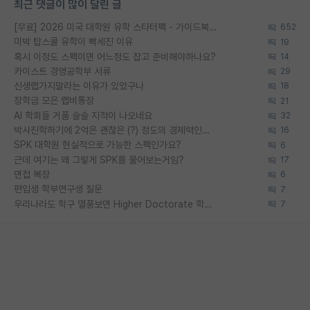
최근 댓글이 많이 달린 글
[무료] 2026 미국 대학원 유학 스타터팩 - 가이드북 & 합격자 컨택메일 템플릿
652
미박 탑스쿨 유학이 빡세진 이유
19
혹시 이정도 스펙이면 어느정도 잡고 준비해야하나요?
14
카이스트 경영공학부 서류
29
신생랩가지말라는 이유가 있었구나
18
장학금 모은 랩비통장
21
AI 학회들 거품 슬슬 지적이 나오네요
32
박사진학하기에 2억은 괜찮은 (?) 정도의 경제력인가요
16
SPK 대학원 현실적으로 가능한 스펙인가요?
6
근데 여기는 왜 그렇게 SPK를 물어보는거임?
17
면접 복장
6
편입생 학부연구생 질문
7
우리나라도 학구 열풍보면 Higher Doctorate 학위가 필요하다고 봅니다.
7