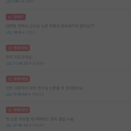
5
1
1581
김GPT
대학원 컨텍시 교수님 논문 어떻게 준비해가야 할까요??
1
6
2323
명예의전당
우리 지도교수님..
175
33
60696
명예의전당
인턴 지원자가 우리 연구실 논문을 싹 읽어왔네요
131
55
131323
명예의전당
첫 논문 작성할 때 레퍼런스 정리 꿀팁 (+a)
261
34
110282