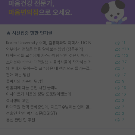
🔥 시선집중 핫한 인기글
Korea University 수학, 컴퓨터과학 이학사, UC Berkeley 산업공학 대학원 공학박사가 되는 것은 쉽지 않겠죠?
11
외부에서 괜찮은 랩을 알아보는 방법 (장문주의)
278
대학원생들 교수에게 가스라이팅 당한 것은 이해가 갑니다. 안타깝네요.
120
소재분야 석박사 대학원생 + 물박사들이 착각하는 거
77
왜 후배가 못하는걸 교수님은 내 책임으로 돌리는걸까요?
7
편애 하는 방법
17
물박사의 기준이 뭐임?
9
랩홈피에 다들 본인 사진 올리냐
13
이사이트가 처음엔 정말 도움많이됐는데
16
석사생의 고민
2
타대학원 컨텍 준비중인데, 지도교수님께는 언제 말씀드려야 할까요?
2
정출연 학연 박사 질문(DGIST)
2
통신 관련 랩 추천
2