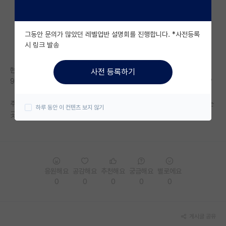
자유 게시판(아무개랩)
그동안 문의가 많았던 레벨업반 설명회를 진행합니다. *사전등록
미국 유학 게시판
시 링크 발송
미국 대학원 합격 후기 게시판
현재 직장을 다니고 있습니다.
사전 등록하기
대학원생 모집 게시판
9 to 6 근무로, 직장을 다니면서 강연 경력을 쌓을 수 있는 방법있을까요?
대학원 합격 후기 게시판
주말이나 야간 수업은, 디지털대 가능할 것 같은데, 제대로 정보가 나와있는
하루 동안 이 컨텐츠 보지 않기
곳이 없네요. 흑흑
연구실(PI) 홍보 게시판
석박사 채용 정보 게시판
임용 정보 게시판
응원해요
공감해요
추천해요
궁금해요
별로에요
학부 인턴 게시판
0
0
0
0
0
취업 게시판
게시글 공유
임용 후기 게시판