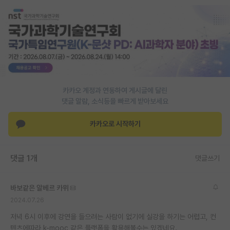
PI 전용 게시판
인문사회 계열 게시판
특수/전문대학원 게시판
반도체/AI 게시판
카카오 계정과 연동하여 게시글에 달린
장학금/장학생 게시판
댓글 알람, 소식등을 빠르게 받아보세요
학술 정보 게시판
카카오로 시작하기
홍보 게시판
댓글 1개
댓글쓰기
커리어
유학교육
바보같은 알베르 카뮈
이벤트
2024.07.26
저녁 6시 이후에 강연을 들으려는 사람이 없기에 실강을 하기는 어렵고, 컨
반도체 아카데미
텐츠에따라 k-mooc 같은 플랫폼을 활용해볼수는 있겠네요.