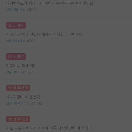
디지털회로와 컴퓨터 어키텍쳐 분야는 무슨 관계인가요?
2
9
3806
김GPT
전공과 전혀 관련없는 대학원 진학할 수 있나요?
0
8
4262
김GPT
인공지능 석사 취업
2
2
3478
명예의전당
박사과정이 왜 힘든가
78
14
37692
명예의전당
지도 교수는 반드시 인성이 바른 사람을 만나야 합니다.