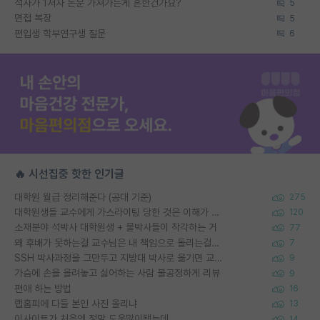
석사가 1저자 논문 가져가는게 흔한건가요?
5
면접 복장
5
편입생 학부연구생 질문
6
🔥 시선집중 핫한 인기글
대학원 월급 정리해준다 (공대 기준)
275
대학원생들 교수에게 가스라이팅 당한 것은 이해가 갑니다. 안타깝네요.
120
소재분야 석박사 대학원생 + 물박사들이 착각하는 거
77
왜 후배가 못하는걸 교수님은 내 책임으로 돌리는걸까요?
7
SSH 박사과정을 그만두고 지방대 박사로 옮기면 교수의 꿈은 끝일까요?
9
가슴에 손을 올려놓고 싫어하는 사람 불공정하게 리뷰
9
편애 하는 방법
16
랩홈피에 다들 본인 사진 올리냐
13
이사이트가 처음엔 정말 도움많이됐는데
14