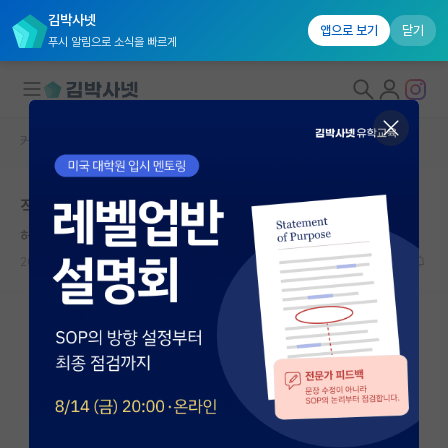
김박사넷
앱으로 보기
닫기
푸시 알림으로 소식을 빠르게
커뮤니티 홈
자유 게시판(아무개랩)
대학원생 모집
직장인 강연 경력 쌓는 법 질문
국내대학원 정보
허기진 가브리엘 마르케스
연구실&오픈랩
2024.07.26
1
714
커뮤니티
커뮤니티 홈
전체글보기
베스트 게시판
IF 명예의전당