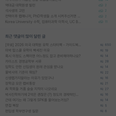
역대급 대학원생 빌런
2
석사생의 고민
2
컨택이후 랩매니저, PhD학생들 소개 시켜주신거면 거의 컨펌에 가깝나요?
2
Korea University 수학, 컴퓨터과학 이학사, UC Berkeley 산업공학 대학원 공학박사가 되는 것은 쉽지 않겠죠?
11
최근 댓글이 많이 달린 글
[무료] 2026 미국 대학원 유학 스타터팩 - 가이드북 & 합격자 컨택메일 템플릿
650
미박 탑스쿨 유학이 빡세진 이유
19
혹시 이정도 스펙이면 어느정도 잡고 준비해야하나요?
14
카이스트 경영공학부 서류
28
입학도 안한 신입생이 원래 관심을 받나요
14
물박사의 기준이 뭐임?
22
신생랩가지말라는 이유가 있었구나
16
장학금 모은 랩비통장
21
AI 학회들 거품 슬슬 지적이 나오네요
27
박사진학하기에 2억은 괜찮은 (?) 정도의 경제력인가요
16
근데 여기는 왜 그렇게 SPK를 물어보는거임?
14
면접 복장
5
편입생 학부연구생 질문
6