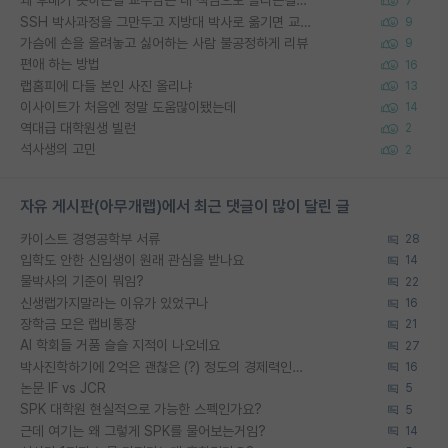
왜 후배가 못하는걸 교수님은 내 책임으로 돌리는걸까요?
7
SSH 박사과정을 그만두고 지방대 박사로 옮기면 교수의 꿈은 끝일까요?
9
가슴에 손을 올려놓고 싫어하는 사람 불공정하게 리뷰
9
편애 하는 방법
16
랩홈피에 다들 본인 사진 올리냐
13
이사이트가 처음엔 정말 도움많이됐는데
14
역대급 대학원생 빌런
2
석사생의 고민
2
자유 게시판(아무개랩)에서 최근 댓글이 많이 달린 글
카이스트 경영공학부 서류
28
입학도 안한 신입생이 원래 관심을 받나요
14
물박사의 기준이 뭐임?
22
신생랩가지말라는 이유가 있었구나
16
장학금 모은 랩비통장
21
AI 학회들 거품 슬슬 지적이 나오네요
27
박사진학하기에 2억은 괜찮은 (?) 정도의 경제력인가요
16
논문 IF vs JCR
5
SPK 대학원 현실적으로 가능한 스펙인가요?
5
근데 여기는 왜 그렇게 SPK를 물어보는거임?
14