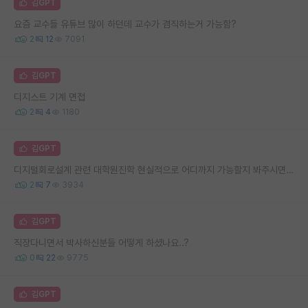
김GPT
요즘 교수들 유튜브 많이 하던데 교수가 겸직하는거 가능함?
2
12
7091
김GPT
디지스트 기계 면접
2
4
1180
김GPT
디지털회로설계 관련 대학원진학 현실적으로 어디까지 가능할지 봐주시면 고맙겠습니다.
2
7
3934
김GPT
직장다니면서 박사하신분들 어떻게 하셨나요..?
0
22
9775
김GPT