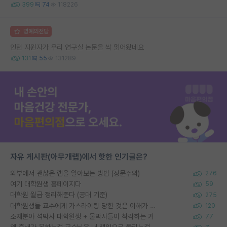
399
74
118226
명예의전당
인턴 지원자가 우리 연구실 논문을 싹 읽어왔네요
131
55
131289
자유 게시판(아무개랩)에서 핫한 인기글은?
외부에서 괜찮은 랩을 알아보는 방법 (장문주의)
276
여기 대학원생 홈페이지다
59
대학원 월급 정리해준다 (공대 기준)
275
대학원생들 교수에게 가스라이팅 당한 것은 이해가 갑니다. 안타깝네요.
120
소재분야 석박사 대학원생 + 물박사들이 착각하는 거
77