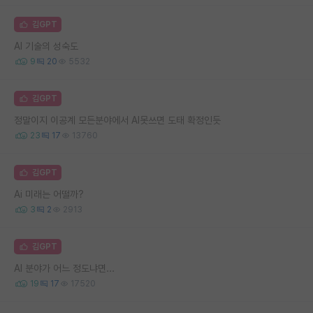
김GPT
AI 기술의 성숙도
9
20
5532
김GPT
정말이지 이공계 모든분야에서 AI못쓰면 도태 확정인듯
23
17
13760
김GPT
Ai 미래는 어떨까?
3
2
2913
김GPT
AI 분야가 어느 정도냐면...
19
17
17520