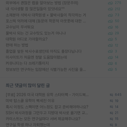
외부에서 괜찮은 랩을 알아보는 방법 (장문주의)
275
내 석사생활 참 많은일들이 있엇네요^^
212
소재분야 석박사 대학원생 + 물박사들이 착각하는 거
73
포스텍 억까에 대해 (동문의 학문적 아웃풋에 대한 반박)
50
교수님이 무서워요
16
물박사 되는 건 교수탓도 있는거 아니냐
29
대학원 어디로 가야할까요?
5
편애 하는 방법
12
졸업을 앞둔 박사수료생인데 아직도 출장다닙니다
3
이사이트가 처음엔 정말 도움많이됐는데
14
커뮤니티는 다 쓰레기통이지
6
정보보안 연구하는 입장에선 식별가능한 사진을 올리는건 비추이긴함
5
최근 댓글이 많이 달린 글
[무료] 2026 미국 대학원 유학 스타터팩 - 가이드북 & 합격자 컨택메일 템플릿
645
미박 탑스쿨 유학이 빡세진 이유
19
혹시 이정도 스펙이면 어느정도 잡고 준비해야하나요?
14
SSH 박사과정을 그만두고 지방대 박사로 옮기면 교수의 꿈은 끝일까요?
21
카이스트는 모든 연구실마다 서버 제공해주나요?
15
연구실 학생 하나 자퇴했는데
9