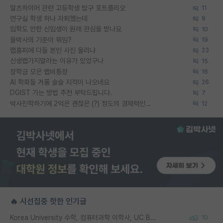
알츠하이머 관련 고등학생 탐구 포트폴리오
11
연구실 학생 하나 자퇴했는데
9
입학도 안한 신입생이 원래 관심을 받나요
10
물박사의 기준이 뭐임?
19
랩홈피에 다들 본인 사진 올리냐
23
신생랩가지말라는 이유가 있었구나
15
장학금 모은 랩비통장
16
AI 학회들 거품 슬슬 지적이 나오네요
26
DGIST 가는 방법 추천 부탁드립니다.
7
박사진학하기에 2억은 괜찮은 (?) 정도의 경제력인가요
12
🔥 시선집중 핫한 인기글
Korea University 수학, 컴퓨터과학 이학사, UC Berkeley 산업공학 대학원 공학박사가 되는 것은 쉽지 않겠죠?
10