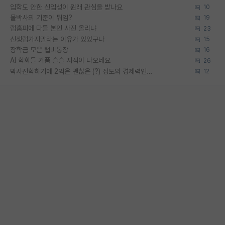
입학도 안한 신입생이 원래 관심을 받나요
10
물박사의 기준이 뭐임?
19
랩홈피에 다들 본인 사진 올리냐
23
신생랩가지말라는 이유가 있었구나
15
장학금 모은 랩비통장
16
AI 학회들 거품 슬슬 지적이 나오네요
26
박사진학하기에 2억은 괜찮은 (?) 정도의 경제력인가요
12