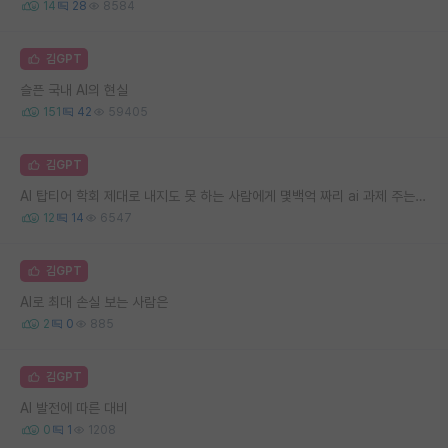
14
28
8584
김GPT
슬픈 국내 AI의 현실
151
42
59405
김GPT
AI 탑티어 학회 제대로 내지도 못 하는 사람에게 몇백억 짜리 ai 과제 주는 사람은 뭔가 싶다
12
14
6547
김GPT
AI로 최대 손실 보는 사람은
2
0
885
김GPT
AI 발전에 따른 대비
0
1
1208