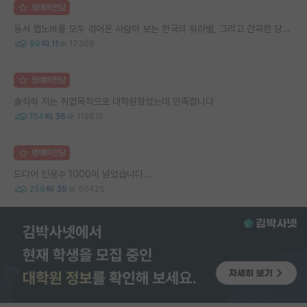
명예의전당
동서 랩노비를 모두 겪어온 사람이 보는 한국의 워라밸, 그리고 간곡한 당부의 말씀
89
11
17308
명예의전당
솔직히 저는 취업목적으로 대학원왔었는데 만족합니다
154
36
119816
명예의전당
드디어 인용수 1000이 넘었습니다...
259
39
50425