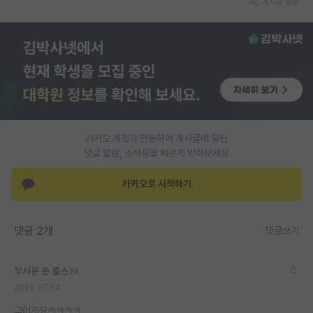
게시글 공유
PI 전용 게시판
인문사회 계열 게시판
특수/전문대학원 게시판
반도체/AI 게시판
장학금/장학생 게시판
카카오 계정과 연동하여 게시글에 달린
댓글 알람, 소식등을 빠르게 받아보세요
학술 정보 게시판
카카오로 시작하기
홍보 게시판
커리어
댓글 2개
댓글쓰기
유학교육
무서운 존 롤스
이벤트
2024.07.04
반도체 아카데미
그러게요ㅋㅋㅋㅋ