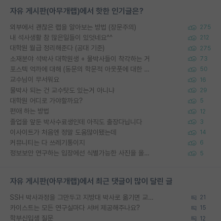
자유 게시판(아무개랩)에서 핫한 인기글은?
외부에서 괜찮은 랩을 알아보는 방법 (장문주의)
275
내 석사생활 참 많은일들이 있엇네요^^
212
대학원 월급 정리해준다 (공대 기준)
275
소재분야 석박사 대학원생 + 물박사들이 착각하는 거
73
포스텍 억까에 대해 (동문의 학문적 아웃풋에 대한 반박)
50
교수님이 무서워요
16
물박사 되는 건 교수탓도 있는거 아니냐
29
대학원 어디로 가야할까요?
5
편애 하는 방법
12
졸업을 앞둔 박사수료생인데 아직도 출장다닙니다
3
이사이트가 처음엔 정말 도움많이됐는데
14
커뮤니티는 다 쓰레기통이지
6
정보보안 연구하는 입장에선 식별가능한 사진을 올리는건 비추이긴함
5
자유 게시판(아무개랩)에서 최근 댓글이 많이 달린 글
SSH 박사과정을 그만두고 지방대 박사로 옮기면 교수의 꿈은 끝일까요?
21
카이스트는 모든 연구실마다 서버 제공해주나요?
15
학부신입생 질문
12