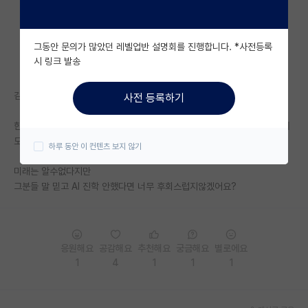
자유 게시판(아무개랩)
그동안 문의가 많았던 레벨업반 설명회를 진행합니다. *사전등록
미국 유학 게시판
시 링크 발송
미국 대학원 합격 후기 게시판
김박사넷 검색이 최신순이 아니잖아요.
사전 등록하기
대학원생 모집 게시판
한번 "인공지능 레드오션"이라는 키워드로 검색해보시면 20년에도 21년에
대학원 합격 후기 게시판
도 레드오션이라고 떠드시는 분들이 수두루빽빽입니다..
하루 동안 이 컨텐츠 보지 않기
연구실(PI) 홍보 게시판
미래는 알수없다지만
그분들 말 믿고 AI 진학 안했다면 너무 후회스럽지않겠어요?
석박사 채용 정보 게시판
임용 정보 게시판
학부 인턴 게시판
응원해요
공감해요
추천해요
궁금해요
별로에요
1
4
1
1
1
취업 게시판
임용 후기 게시판