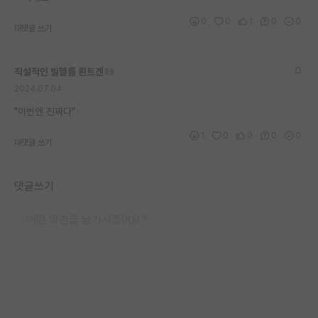
재팬라운지 🌸
0
0
1
0
0
대댓글 쓰기
직설적인 빌헬름 뢴트겐
2024.07.04
"이번엔 진짜다"
1
0
0
0
0
대댓글 쓰기
댓글쓰기