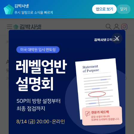
김박사넷
앱으로 보기
닫기
푸시 알림으로 소식을 빠르게
커뮤니티 홈
자유 게시판(아무개랩)
대학원생 모집
Ai플은 돌고 도는군요..
국내대학원 정보
못된 백석
연구실&오픈랩
2024.07.04
2
2055
커뮤니티
커뮤니티 홈
전체글보기
베스트 게시판
IF 명예의전당