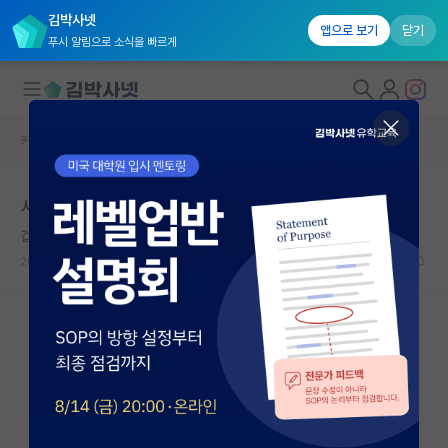
김박사넷
앱으로 보기
닫기
푸시 알림으로 소식을 빠르게
커뮤니티 홈
자유 게시판(아무개랩)
대학원생 모집
시대에 뒤쳐지지 않으려면 AI를 공부해야 합니다.
국내대학원 정보
겁먹은 공자
연구실&오픈랩
2024.09.06
28
8594
커뮤니티
커뮤니티 홈
전체글보기
베스트 게시판
IF 명예의전당