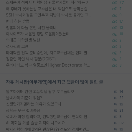
소재분야 석박사 대학원생 + 물박사들이 착각하는 거
77
왜 후배가 못하는걸 교수님은 내 책임으로 돌리는걸까요?
7
SSH 박사과정을 그만두고 지방대 박사로 옮기면 교수의 꿈은 끝일까요?
9
편애 하는 방법
17
랩홈피에 다들 본인 사진 올리냐
13
이사이트가 처음엔 정말 도움많이됐는데
16
역대급 대학원생 빌런
2
석사생의 고민
2
타대학원 컨텍 준비중인데, 지도교수님께는 언제 말씀드려야 할까요?
2
정출연 학연 박사 질문(DGIST)
2
우리나라도 학구 열풍보면 Higher Doctorate 학위가 필요하다고 봅니다.
3
자유 게시판(아무개랩)에서 최근 댓글이 많이 달린 글
알츠하이머 관련 고등학생 탐구 포트폴리오
14
물박사의 기준이 뭐임?
22
신생랩가지말라는 이유가 있었구나
16
장학금 모은 랩비통장
21
석박사 과정 합격하고, 컨택했던교수님이 연락이 안됩니다...
8
AI 학회들 거품 슬슬 지적이 나오네요
32
박사진학하기에 2억은 괜찮은 (?) 정도의 경제력인가요
16