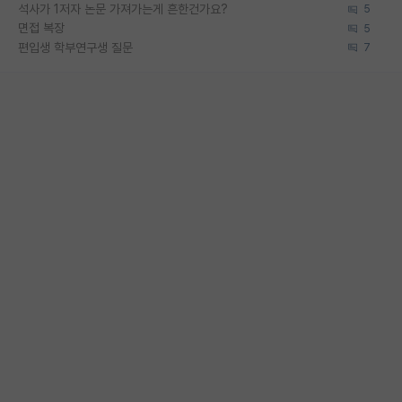
석사가 1저자 논문 가져가는게 흔한건가요?
5
면접 복장
5
편입생 학부연구생 질문
7