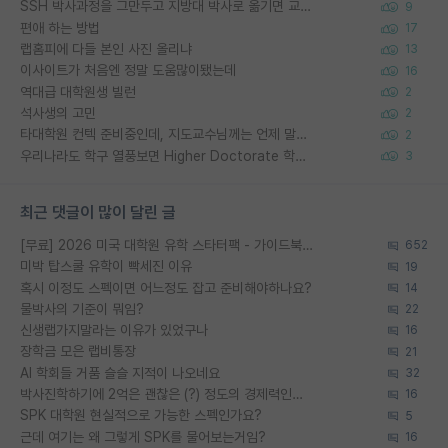
SSH 박사과정을 그만두고 지방대 박사로 옮기면 교수의 꿈은 끝일까요?
9
편애 하는 방법
17
랩홈피에 다들 본인 사진 올리냐
13
이사이트가 처음엔 정말 도움많이됐는데
16
역대급 대학원생 빌런
2
석사생의 고민
2
타대학원 컨텍 준비중인데, 지도교수님께는 언제 말씀드려야 할까요?
2
우리나라도 학구 열풍보면 Higher Doctorate 학위가 필요하다고 봅니다.
3
최근 댓글이 많이 달린 글
[무료] 2026 미국 대학원 유학 스타터팩 - 가이드북 & 합격자 컨택메일 템플릿
652
미박 탑스쿨 유학이 빡세진 이유
19
혹시 이정도 스펙이면 어느정도 잡고 준비해야하나요?
14
물박사의 기준이 뭐임?
22
신생랩가지말라는 이유가 있었구나
16
장학금 모은 랩비통장
21
AI 학회들 거품 슬슬 지적이 나오네요
32
박사진학하기에 2억은 괜찮은 (?) 정도의 경제력인가요
16
SPK 대학원 현실적으로 가능한 스펙인가요?
5
근데 여기는 왜 그렇게 SPK를 물어보는거임?
16