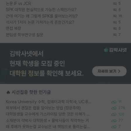
논문 IF vs JCR
5
SPK 대학원 현실적으로 가능한 스펙인가요?
5
근데 여기는 왜 그렇게 SPK를 물어보는거임?
16
석사가 1저자 논문 가져가는게 흔한건가요?
5
면접 복장
5
편입생 학부연구생 질문
7
🔥 시선집중 핫한 인기글
Korea University 수학, 컴퓨터과학 이학사, UC Berkeley 산업공학 대학원 공학박사가 되는 것은 쉽지 않겠죠?
11
외부에서 괜찮은 랩을 알아보는 방법 (장문주의)
276
대학원생들 교수에게 가스라이팅 당한 것은 이해가 갑니다. 안타깝네요.
120
소재분야 석박사 대학원생 + 물박사들이 착각하는 거
77
왜 후배가 못하는걸 교수님은 내 책임으로 돌리는걸까요?
7