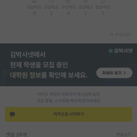
응원해요
공감해요
추천해요
궁금해요
별로에요
PI 전용 게시판
9
2
0
2
1
인문사회 계열 게시판
특수/전문대학원 게시판
게시글 공유
반도체/AI 게시판
장학금/장학생 게시판
학술 정보 게시판
홍보 게시판
카카오 계정과 연동하여 게시글에 달린
커리어
댓글 알람, 소식등을 빠르게 받아보세요
유학교육
카카오로 시작하기
이벤트
반도체 아카데미
댓글 28개
댓글쓰기