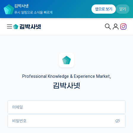
김박사넷
앱으로 보기
닫기
푸시 알림으로 소식을 빠르게
대학원생 모집
국내대학원 정보
연구실&오픈랩
Professional Knowledge & Experience Market,
김박사넷
커뮤니티
커리어
이메일
유학교육
이벤트
비밀번호
반도체 아카데미