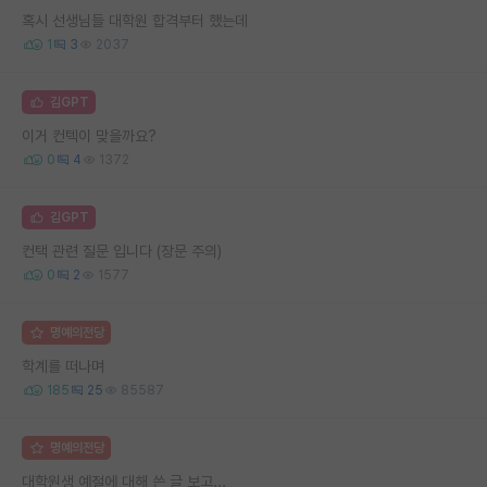
혹시 선생님들 대학원 합격부터 했는데
1
3
2037
김GPT
이거 컨텍이 맞을까요?
0
4
1372
김GPT
컨택 관련 질문 입니다 (장문 주의)
0
2
1577
명예의전당
학계를 떠나며
185
25
85587
명예의전당
대학원생 예절에 대해 쓴 글 보고...