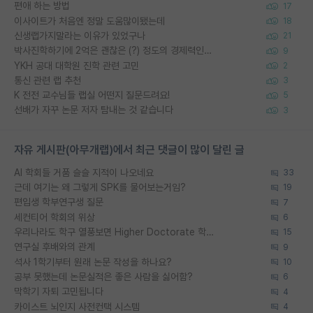
편애 하는 방법
17
이사이트가 처음엔 정말 도움많이됐는데
18
신생랩가지말라는 이유가 있었구나
21
박사진학하기에 2억은 괜찮은 (?) 정도의 경제력인가요
9
YKH 공대 대학원 진학 관련 고민
2
통신 관련 랩 추천
3
K 전전 교수님들 랩실 어떤지 질문드려요!
5
선배가 자꾸 논문 저자 탐내는 것 같습니다
3
자유 게시판(아무개랩)에서 최근 댓글이 많이 달린 글
AI 학회들 거품 슬슬 지적이 나오네요
33
근데 여기는 왜 그렇게 SPK를 물어보는거임?
19
편입생 학부연구생 질문
7
세컨티어 학회의 위상
6
우리나라도 학구 열풍보면 Higher Doctorate 학위가 필요하다고 봅니다.
15
연구실 후배와의 관계
9
석사 1학기부터 원래 논문 작성을 하나요?
10
공부 못했는데 논문실적은 좋은 사람을 싫어함?
6
막학기 자퇴 고민됩니다
4
카이스트 뇌인지 사전컨택 시스템
4