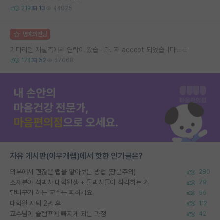
219
13
44825
명예의전당
기다리던 저널측에서 연락이 왔습니다. 저 accept 되었습니다ㅠㅠ
174
52
67068
자유 게시판(아무개랩)에서 핫한 인기글은?
외부에서 괜찮은 랩을 알아보는 방법 (장문주의)
280
소재분야 석박사 대학원생 + 물박사들이 착각하는 거
79
말바꾸기 하는 교수는 피하세요
55
대학원 자퇴 2년 후
112
교수님이 슬럼프에 빠지게 되는 과정
42