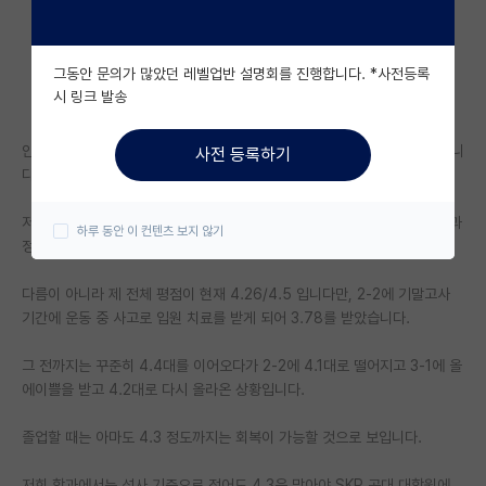
자유 게시판(아무개랩)
그동안 문의가 많았던 레벨업반 설명회를 진행합니다. *사전등록
미국 유학 게시판
시 링크 발송
미국 대학원 합격 후기 게시판
안녕하세요, 저는 이제 막 3-1 끝낸 건동홍 라인 컴퓨터공학전공 학부생입니
사전 등록하기
대학원생 모집 게시판
다.
대학원 합격 후기 게시판
저는 SKP HCI 분야(아직 매우 구체적이진 않습니다.) 석사과정/석박통합과
하루 동안 이 컨텐츠 보지 않기
정 대학원 입시를 준비 중인 상황입니다.
연구실(PI) 홍보 게시판
다름이 아니라 제 전체 평점이 현재 4.26/4.5 입니다만, 2-2에 기말고사
석박사 채용 정보 게시판
기간에 운동 중 사고로 입원 치료를 받게 되어 3.78를 받았습니다.
임용 정보 게시판
그 전까지는 꾸준히 4.4대를 이어오다가 2-2에 4.1대로 떨어지고 3-1에 올
학부 인턴 게시판
에이쁠을 받고 4.2대로 다시 올라온 상황입니다.
취업 게시판
졸업할 때는 아마도 4.3 정도까지는 회복이 가능할 것으로 보입니다.
임용 후기 게시판
저희 학과에서는 석사 기준으로 적어도 4.3은 맞아야 SKP 공대 대학원에