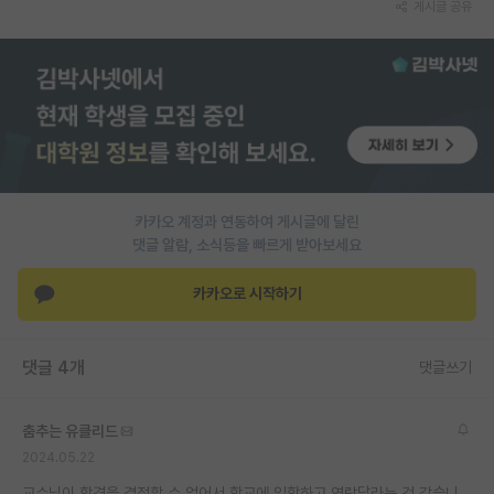
게시글 공유
PI 전용 게시판
인문사회 계열 게시판
특수/전문대학원 게시판
반도체/AI 게시판
장학금/장학생 게시판
카카오 계정과 연동하여 게시글에 달린
댓글 알람, 소식등을 빠르게 받아보세요
학술 정보 게시판
카카오로 시작하기
홍보 게시판
커리어
댓글 4개
댓글쓰기
유학교육
이벤트
춤추는 유클리드
2024.05.22
반도체 아카데미
교수님이 합격을 결정할 수 없어서 학교에 입학하고 연락달라는 것 같습니