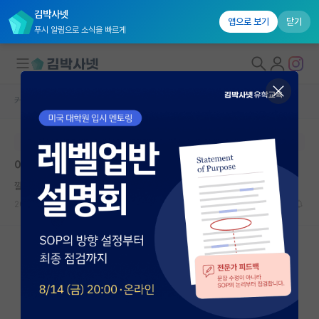
김박사넷
앱으로 보기
닫기
푸시 알림으로 소식을 빠르게
커뮤니티 홈
자유 게시판(아무개랩)
대학원생 모집
본문이 수정되지 않는 박제글입니다.
국내대학원 정보
이거 컨텍이 맞을까요?
연구실&오픈랩
깔끔한 척척박사
커뮤니티
2024.05.22
4
1370
커뮤니티 홈
전체글보기
베스트 게시판
IF 명예의전당