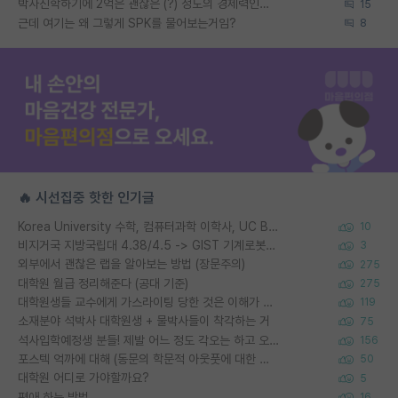
박사진학하기에 2억은 괜찮은 (?) 정도의 경제력인가요
15
근데 여기는 왜 그렇게 SPK를 물어보는거임?
8
🔥 시선집중 핫한 인기글
Korea University 수학, 컴퓨터과학 이학사, UC Berkeley 산업공학 대학원 공학박사가 되는 것은 쉽지 않겠죠?
10
비지거국 지방국립대 4.38/4.5 -> GIST 기계로봇공학과 석사
3
외부에서 괜찮은 랩을 알아보는 방법 (장문주의)
275
대학원 월급 정리해준다 (공대 기준)
275
대학원생들 교수에게 가스라이팅 당한 것은 이해가 갑니다. 안타깝네요.
119
소재분야 석박사 대학원생 + 물박사들이 착각하는 거
75
석사입학예정생 분들! 제발 어느 정도 각오는 하고 오세요.
156
포스텍 억까에 대해 (동문의 학문적 아웃풋에 대한 반박)
50
대학원 어디로 가야할까요?
5
편애 하는 방법
16