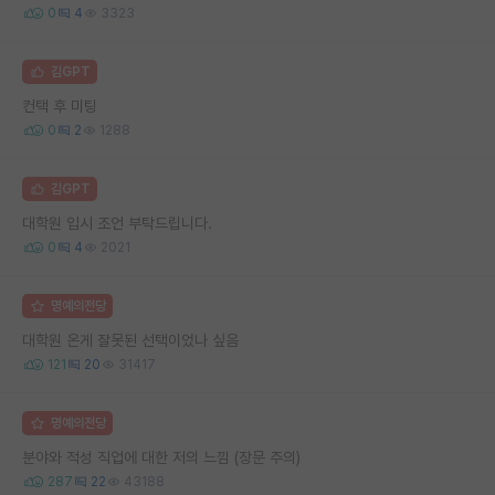
0
4
3323
김GPT
컨택 후 미팅
0
2
1288
김GPT
대학원 입시 조언 부탁드립니다.
0
4
2021
명예의전당
대학원 온게 잘못된 선택이었나 싶음
121
20
31417
명예의전당
분야와 적성 직업에 대한 저의 느낌 (장문 주의)
287
22
43188