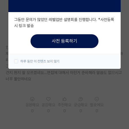
자유 게시판(아무개랩)
그동안 문의가 많았던 레벨업반 설명회를 진행합니다. *사전등록
미국 유학 게시판
시 링크 발송
미국 대학원 합격 후기 게시판
사전 등록하기
대학원생 모집 게시판
안녕하세요. 현재 면접을 준비중인 예비 대학원생입니다.
제가 올 2월에 교수님께 메일을 드리고 답장으로 ‘지원해서 합격하면 찾아와
대학원 합격 후기 게시판
라, 연구실에 TO는 있다. ‘라는 답장받았습니다.
하루 동안 이 컨텐츠 보지 않기
그 뒤로 원서작성하며 도움을 구하고 도움을 받기도 했는데 이게 컨텍이 된
연구실(PI) 홍보 게시판
건지 뭔지 잘 모르겠네요…면접에 대해서 이런거 준비해라 말씀도 없으시고
너무 불안하네요
석박사 채용 정보 게시판
임용 정보 게시판
학부 인턴 게시판
응원해요
공감해요
추천해요
궁금해요
별로에요
0
0
0
0
0
취업 게시판
임용 후기 게시판