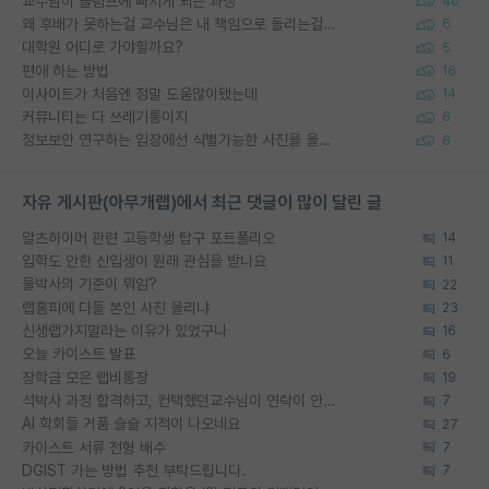
교수님이 슬럼프에 빠지게 되는 과정
40
왜 후배가 못하는걸 교수님은 내 책임으로 돌리는걸까요?
6
대학원 어디로 가야할까요?
5
편애 하는 방법
16
이사이트가 처음엔 정말 도움많이됐는데
14
커뮤니티는 다 쓰레기통이지
6
정보보안 연구하는 입장에선 식별가능한 사진을 올리는건 비추이긴함
6
자유 게시판(아무개랩)에서 최근 댓글이 많이 달린 글
알츠하이머 관련 고등학생 탐구 포트폴리오
14
입학도 안한 신입생이 원래 관심을 받나요
11
물박사의 기준이 뭐임?
22
랩홈피에 다들 본인 사진 올리냐
23
신생랩가지말라는 이유가 있었구나
16
오늘 카이스트 발표
6
장학금 모은 랩비통장
19
석박사 과정 합격하고, 컨택했던교수님이 연락이 안됩니다...
7
AI 학회들 거품 슬슬 지적이 나오네요
27
카이스트 서류 전형 배수
7
DGIST 가는 방법 추천 부탁드립니다.
7