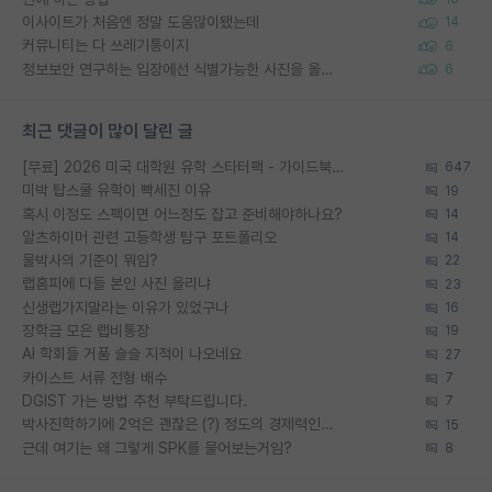
이사이트가 처음엔 정말 도움많이됐는데
14
커뮤니티는 다 쓰레기통이지
6
정보보안 연구하는 입장에선 식별가능한 사진을 올리는건 비추이긴함
6
최근 댓글이 많이 달린 글
[무료] 2026 미국 대학원 유학 스타터팩 - 가이드북 & 합격자 컨택메일 템플릿
647
미박 탑스쿨 유학이 빡세진 이유
19
혹시 이정도 스펙이면 어느정도 잡고 준비해야하나요?
14
알츠하이머 관련 고등학생 탐구 포트폴리오
14
물박사의 기준이 뭐임?
22
랩홈피에 다들 본인 사진 올리냐
23
신생랩가지말라는 이유가 있었구나
16
장학금 모은 랩비통장
19
AI 학회들 거품 슬슬 지적이 나오네요
27
카이스트 서류 전형 배수
7
DGIST 가는 방법 추천 부탁드립니다.
7
박사진학하기에 2억은 괜찮은 (?) 정도의 경제력인가요
15
근데 여기는 왜 그렇게 SPK를 물어보는거임?
8