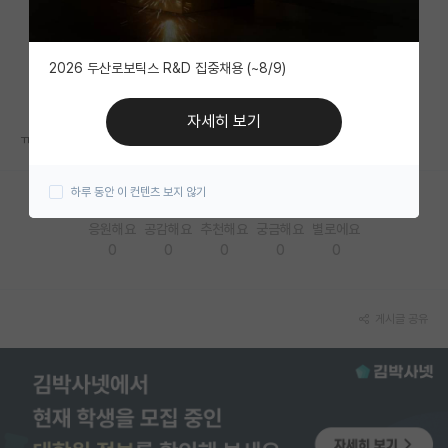
자유 게시판(아무개랩)
2026 두산로보틱스 R&D 집중채용 (~8/9)
미국 유학 게시판
미국 대학원 합격 후기 게시판
자세히 보기
ㅠㅠ
대학원생 모집 게시판
하루 동안 이 컨텐츠 보지 않기
대학원 합격 후기 게시판
응원해요
공감해요
추천해요
궁금해요
별로에요
연구실(PI) 홍보 게시판
0
0
0
0
0
석박사 채용 정보 게시판
임용 정보 게시판
게시글 공유
학부 인턴 게시판
취업 게시판
임용 후기 게시판