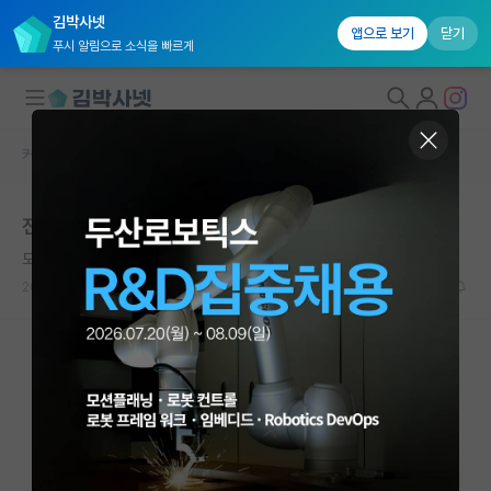
김박사넷
앱으로 보기
닫기
푸시 알림으로 소식을 빠르게
커뮤니티 홈
자유 게시판(아무개랩)
대학원생 모집
전자공학 석사 준비하려는데 몇가지 고민있습니다
국내대학원 정보
도도한 요하네스 케플러
연구실&오픈랩
2024.06.24
4
2806
커뮤니티
커뮤니티 홈
전체글보기
베스트 게시판
IF 명예의전당