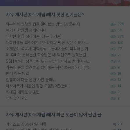
자유 게시판(아무개랩)에서 핫한 인기글은?
외부에서 괜찮은 랩을 알아보는 방법 (장문주의)
276
여기 대학원생 홈페이지다
59
대학원 월급 정리해준다 (공대 기준)
275
대학원생들 교수에게 가스라이팅 당한 것은 이해가 갑니다. 안타깝네요.
120
소재분야 석박사 대학원생 + 물박사들이 착각하는 거
77
왜 후배가 못하는걸 교수님은 내 책임으로 돌리는걸까요?
7
SSH 박사과정을 그만두고 지방대 박사로 옮기면 교수의 꿈은 끝일까요?
9
가슴에 손을 올려놓고 싫어하는 사람 불공정하게 리뷰
9
편애 하는 방법
16
랩홈피에 다들 본인 사진 올리냐
13
이사이트가 처음엔 정말 도움많이됐는데
14
역대급 대학원생 빌런
2
석사생의 고민
2
자유 게시판(아무개랩)에서 최근 댓글이 많이 달린 글
카이스트 경영공학부 서류
28