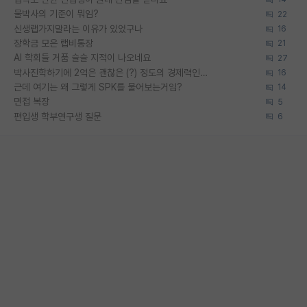
물박사의 기준이 뭐임?
22
신생랩가지말라는 이유가 있었구나
16
장학금 모은 랩비통장
21
AI 학회들 거품 슬슬 지적이 나오네요
27
박사진학하기에 2억은 괜찮은 (?) 정도의 경제력인가요
16
근데 여기는 왜 그렇게 SPK를 물어보는거임?
14
면접 복장
5
편입생 학부연구생 질문
6