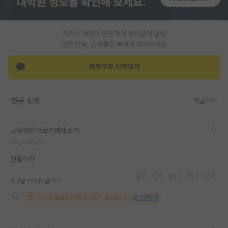
PI 전용 게시판
카카오 계정과 연동하여 게시글에 달린
인문사회 계열 게시판
댓글 알람, 소식등을 빠르게 받아보세요
특수/전문대학원 게시판
카카오로 시작하기
반도체/AI 게시판
장학금/장학생 게시판
댓글 4개
댓글쓰기
학술 정보 게시판
긍정적인 아르키메데스
홍보 게시판
2024.06.24
커리어
뭔말이야
0
0
0
0
0
유학교육
대댓글 1개
대댓글 쓰기
해당 댓글을 보려면 로그인이 필요합니다.
로그인하기
이벤트
반도체 아카데미