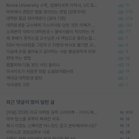
Korea University 수학, 컴퓨터과학 이학사, UC Berkeley 산업공학 대학원 공학박사가 되는 것은 쉽지 않겠죠?
11
외부에서 괜찮은 랩을 알아보는 방법 (장문주의)
276
대학원 월급 정리해준다 (공대 기준)
275
대학원생들 교수에게 가스라이팅 당한 것은 이해가 갑니다. 안타깝네요.
120
소재분야 석박사 대학원생 + 물박사들이 착각하는 거
77
왜 후배가 못하는걸 교수님은 내 책임으로 돌리는걸까요?
7
SSH 박사과정을 그만두고 지방대 박사로 옮기면 교수의 꿈은 끝일까요?
9
가슴에 손을 올려놓고 싫어하는 사람 불공정하게 리뷰
9
편애 하는 방법
16
랩홈피에 다들 본인 사진 올리냐
13
이사이트가 처음엔 정말 도움많이됐는데
14
역대급 대학원생 빌런
2
석사생의 고민
2
최근 댓글이 많이 달린 글
[무료] 2026 미국 대학원 유학 스타터팩 - 가이드북 & 합격자 컨택메일 템플릿
650
미박 탑스쿨 유학이 빡세진 이유
19
혹시 이정도 스펙이면 어느정도 잡고 준비해야하나요?
14
카이스트 경영공학부 서류
28
입학도 안한 신입생이 원래 관심을 받나요
14