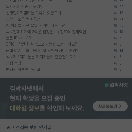
입학도 안한 신입생이 원래 관심을 받나요
14
물박사의 기준이 뭐임?
22
신생랩가지말라는 이유가 있었구나
16
장학금 모은 랩비통장
21
AI 학회들 거품 슬슬 지적이 나오네요
27
박사진학하기에 2억은 괜찮은 (?) 정도의 경제력인가요
16
논문 IF vs JCR
5
SPK 대학원 현실적으로 가능한 스펙인가요?
5
근데 여기는 왜 그렇게 SPK를 물어보는거임?
14
석사가 1저자 논문 가져가는게 흔한건가요?
5
면접 복장
5
편입생 학부연구생 질문
6
🔥 시선집중 핫한 인기글