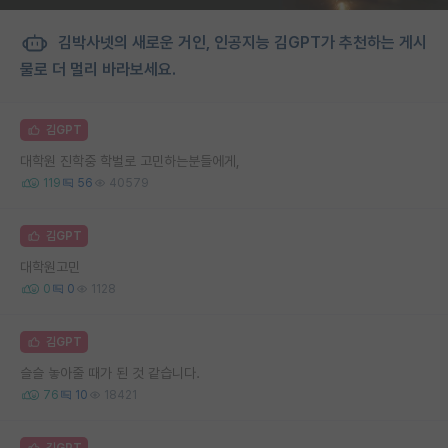
김박사넷의 새로운 거인, 인공지능 김GPT가 추천하는 게시
물로 더 멀리 바라보세요.
김GPT
대학원 진학중 학벌로 고민하는분들에게,
119
56
40579
김GPT
대학원고민
0
0
1128
김GPT
슬슬 놓아줄 때가 된 것 같습니다.
76
10
18421
김GPT