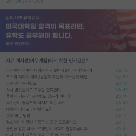
72
24
15098
자유 게시판(아무개랩)에서 핫한 인기글은?
소재분야 석박사 대학원생 + 물박사들이 착각하는 거
72
포스텍 억까에 대해 (동문의 학문적 아웃풋에 대한 반박)
50
교수님이 무서워요
16
석사 받았는데도 교수랑 연락한다.
43
물박사 되는 건 교수탓도 있는거 아니냐
29
교수님이 슬럼프에 빠지게 되는 과정
40
대학원 어디로 가야할까요?
5
편애 하는 방법
12
알츠하이머 관련 고등학생 탐구 포트폴리오
5
졸업을 앞둔 박사수료생인데 아직도 출장다닙니다
3
이사이트가 처음엔 정말 도움많이됐는데
14