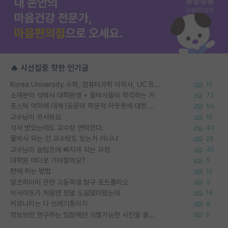
🔥 시선집중 핫한 인기글
Korea University 수학, 컴퓨터과학 이학사, UC Berkeley 산업공학 대학원 공학박사가 되는 것은 쉽지 않겠죠?
10
소재분야 석박사 대학원생 + 물박사들이 착각하는 거
72
포스텍 억까에 대해 (동문의 학문적 아웃풋에 대한 반박)
50
교수님이 무서워요
16
석사 받았는데도 교수랑 연락한다.
43
물박사 되는 건 교수탓도 있는거 아니냐
29
교수님이 슬럼프에 빠지게 되는 과정
40
대학원 어디로 가야할까요?
5
편애 하는 방법
12
알츠하이머 관련 고등학생 탐구 포트폴리오
5
이사이트가 처음엔 정말 도움많이됐는데
14
커뮤니티는 다 쓰레기통이지
6
정보보안 연구하는 입장에선 식별가능한 사진을 올리는건 비추이긴함
5