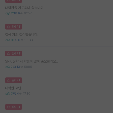
대학원을 가도되나 싶습니다
12
9
6257
김GPT
결국 자퇴 결심했습니다.
31
6
10944
김GPT
SPK 진학 시 학벌이 많이 중요한가요..
2
13
5885
김GPT
대학원 고민
3
4
1730
김GPT