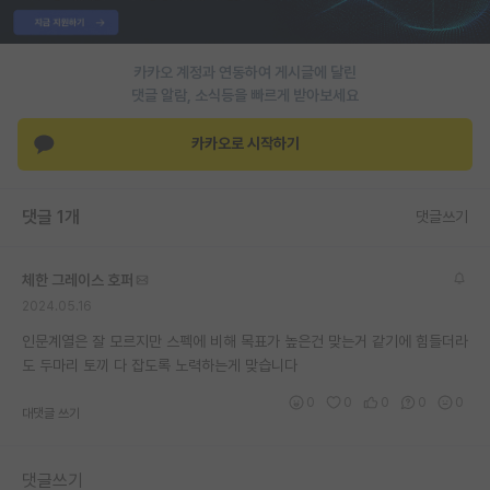
PI 전용 게시판
카카오 계정과 연동하여 게시글에 달린
인문사회 계열 게시판
댓글 알람, 소식등을 빠르게 받아보세요
특수/전문대학원 게시판
카카오로 시작하기
반도체/AI 게시판
장학금/장학생 게시판
댓글 1개
댓글쓰기
학술 정보 게시판
체한 그레이스 호퍼
홍보 게시판
2024.05.16
커리어
인문계열은 잘 모르지만 스펙에 비해 목표가 높은건 맞는거 같기에 힘들더라
도 두마리 토끼 다 잡도록 노력하는게 맞습니다
유학교육
0
0
0
0
0
대댓글 쓰기
이벤트
반도체 아카데미
댓글쓰기