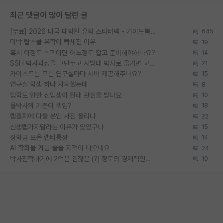
최근 댓글이 많이 달린 글
[무료] 2026 미국 대학원 유학 스타터팩 - 가이드북 & 합격자 컨택메일 템플릿
645
미박 탑스쿨 유학이 빡세진 이유
19
혹시 이정도 스펙이면 어느정도 잡고 준비해야하나요?
14
SSH 박사과정을 그만두고 지방대 박사로 옮기면 교수의 꿈은 끝일까요?
21
카이스트는 모든 연구실마다 서버 제공해주나요?
15
연구실 학생 하나 자퇴했는데
8
입학도 안한 신입생이 원래 관심을 받나요
10
물박사의 기준이 뭐임?
18
랩홈피에 다들 본인 사진 올리냐
22
신생랩가지말라는 이유가 있었구나
15
장학금 모은 랩비통장
14
AI 학회들 거품 슬슬 지적이 나오네요
24
박사진학하기에 2억은 괜찮은 (?) 정도의 경제력인가요
10