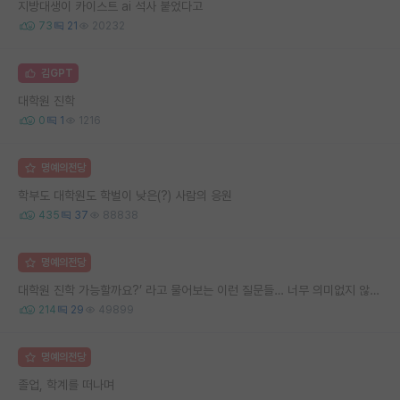
지방대생이 카이스트 ai 석사 붙었다고
73
21
20232
김GPT
대학원 진학
0
1
1216
명예의전당
학부도 대학원도 학벌이 낮은(?) 사람의 응원
435
37
88838
명예의전당
대학원 진학 가능할까요?’ 라고 물어보는 이런 질문들… 너무 의미없지 않나요?
214
29
49899
명예의전당
졸업, 학계를 떠나며