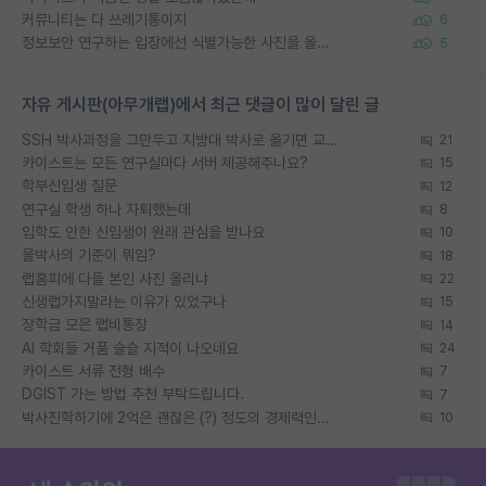
커뮤니티는 다 쓰레기통이지
6
정보보안 연구하는 입장에선 식별가능한 사진을 올리는건 비추이긴함
5
자유 게시판(아무개랩)에서 최근 댓글이 많이 달린 글
SSH 박사과정을 그만두고 지방대 박사로 옮기면 교수의 꿈은 끝일까요?
21
카이스트는 모든 연구실마다 서버 제공해주나요?
15
학부신입생 질문
12
연구실 학생 하나 자퇴했는데
8
입학도 안한 신입생이 원래 관심을 받나요
10
물박사의 기준이 뭐임?
18
랩홈피에 다들 본인 사진 올리냐
22
신생랩가지말라는 이유가 있었구나
15
장학금 모은 랩비통장
14
AI 학회들 거품 슬슬 지적이 나오네요
24
카이스트 서류 전형 배수
7
DGIST 가는 방법 추천 부탁드립니다.
7
박사진학하기에 2억은 괜찮은 (?) 정도의 경제력인가요
10