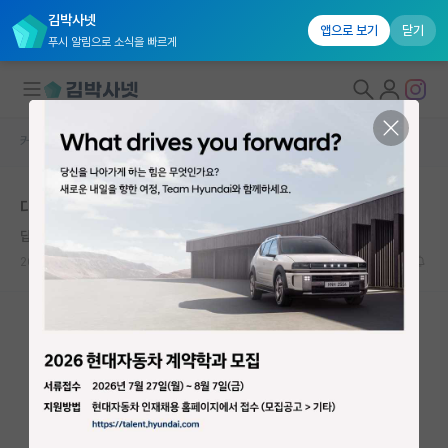
김박사넷
앱으로 보기
닫기
푸시 알림으로 소식을 빠르게
커뮤니티 홈
자유 게시판(아무개랩)
대학원생 모집
대학원 진입 자체 고민
국내대학원 정보
답답한 닐스 보어
연구실&오픈랩
2024.05.16
1
1552
커뮤니티
커뮤니티 홈
전체글보기
베스트 게시판
IF 명예의전당