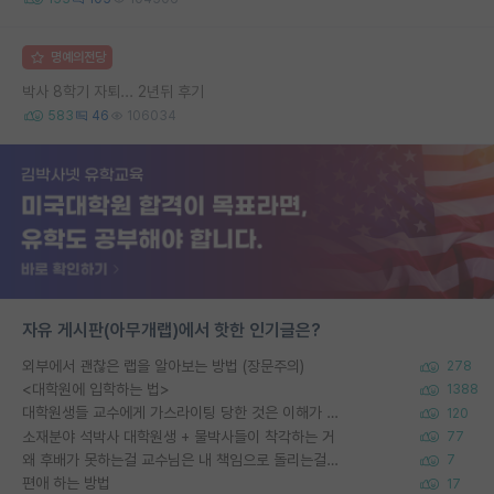
명예의전당
박사 8학기 자퇴... 2년뒤 후기
583
46
106034
자유 게시판(아무개랩)에서 핫한 인기글은?
외부에서 괜찮은 랩을 알아보는 방법 (장문주의)
278
<대학원에 입학하는 법>
1388
대학원생들 교수에게 가스라이팅 당한 것은 이해가 갑니다. 안타깝네요.
120
소재분야 석박사 대학원생 + 물박사들이 착각하는 거
77
왜 후배가 못하는걸 교수님은 내 책임으로 돌리는걸까요?
7
편애 하는 방법
17