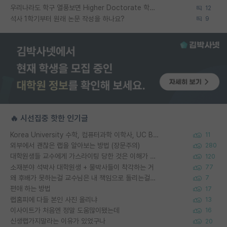
우리나라도 학구 열풍보면 Higher Doctorate 학위가 필요하다고 봅니다.
12
석사 1학기부터 원래 논문 작성을 하나요?
9
🔥 시선집중 핫한 인기글
Korea University 수학, 컴퓨터과학 이학사, UC Berkeley 산업공학 대학원 공학박사가 되는 것은 쉽지 않겠죠?
11
외부에서 괜찮은 랩을 알아보는 방법 (장문주의)
280
대학원생들 교수에게 가스라이팅 당한 것은 이해가 갑니다. 안타깝네요.
120
소재분야 석박사 대학원생 + 물박사들이 착각하는 거
77
왜 후배가 못하는걸 교수님은 내 책임으로 돌리는걸까요?
7
편애 하는 방법
17
랩홈피에 다들 본인 사진 올리냐
13
이사이트가 처음엔 정말 도움많이됐는데
16
신생랩가지말라는 이유가 있었구나
20