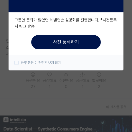
자유 게시판(아무개랩)
그동안 문의가 많았던 레벨업반 설명회를 진행합니다. *사전등록
미국 유학 게시판
시 링크 발송
미국 대학원 합격 후기 게시판
인턴할때부터 여긴 좀 아니다 싶었지만
사전 등록하기
대학원생 모집 게시판
갈 곳도 없고 빨리 졸업하고 싶어서 열심히 해서 졸업하자 마음 먹었는데…
처음부터 쎄한 곳은 빨리 탈주하는게 답이에요ㅜㅜ
대학원 합격 후기 게시판
하루 동안 이 컨텐츠 보지 않기
연구실(PI) 홍보 게시판
응원해요
공감해요
추천해요
궁금해요
별로에요
석박사 채용 정보 게시판
27
1
0
1
2
임용 정보 게시판
학부 인턴 게시판
게시글 공유
취업 게시판
임용 후기 게시판