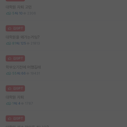
대학원 자퇴 고민
5
10
2306
김GPT
대학원을 왜가는거임?
81
125
21813
김GPT
학부오기전에 머했길래
55
66
19431
김GPT
대학원 자퇴
1
4
1787
김GPT