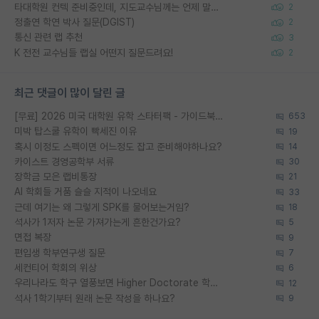
타대학원 컨텍 준비중인데, 지도교수님께는 언제 말씀드려야 할까요?
2
정출연 학연 박사 질문(DGIST)
2
통신 관련 랩 추천
3
K 전전 교수님들 랩실 어떤지 질문드려요!
2
최근 댓글이 많이 달린 글
[무료] 2026 미국 대학원 유학 스타터팩 - 가이드북 & 합격자 컨택메일 템플릿
653
미박 탑스쿨 유학이 빡세진 이유
19
혹시 이정도 스펙이면 어느정도 잡고 준비해야하나요?
14
카이스트 경영공학부 서류
30
장학금 모은 랩비통장
21
AI 학회들 거품 슬슬 지적이 나오네요
33
근데 여기는 왜 그렇게 SPK를 물어보는거임?
18
석사가 1저자 논문 가져가는게 흔한건가요?
5
면접 복장
9
편입생 학부연구생 질문
7
세컨티어 학회의 위상
6
우리나라도 학구 열풍보면 Higher Doctorate 학위가 필요하다고 봅니다.
12
석사 1학기부터 원래 논문 작성을 하나요?
9