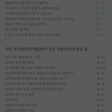
랩홈피에 다들 본인 사진 올리냐
13
이사이트가 처음엔 정말 도움많이됐는데
16
신생랩가지말라는 이유가 있었구나
20
타대학원 컨텍 준비중인데, 지도교수님께는 언제 말씀드려야 할까요?
2
정출연 학연 박사 질문(DGIST)
2
통신 관련 랩 추천
3
K 전전 교수님들 랩실 어떤지 질문드려요!
2
자유 게시판(아무개랩)에서 최근 댓글이 많이 달린 글
카이스트 경영공학부 서류
30
장학금 모은 랩비통장
21
AI 학회들 거품 슬슬 지적이 나오네요
33
박사진학하기에 2억은 괜찮은 (?) 정도의 경제력인가요
16
SPK 대학원 현실적으로 가능한 스펙인가요?
6
근데 여기는 왜 그렇게 SPK를 물어보는거임?
18
석사가 1저자 논문 가져가는게 흔한건가요?
5
대학원 합격구조 관련
4
면접 복장
9
편입생 학부연구생 질문
7
세컨티어 학회의 위상
6