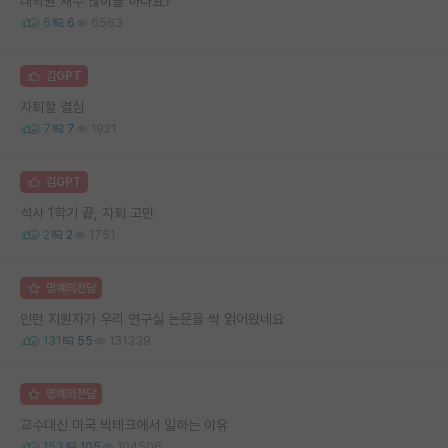
대학원 재수 많이들 하나요?
6
6
6563
김GPT
자퇴할 결심
7
7
1921
김GPT
석사 1학기 끝, 자퇴 고민
2
2
1751
명예의전당
인턴 지원자가 우리 연구실 논문을 싹 읽어왔네요
131
55
131339
명예의전당
교수대신 미국 빅테크에서 일하는 이유
153
105
104506