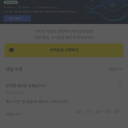
PI 전용 게시판
인문사회 계열 게시판
카카오 계정과 연동하여 게시글에 달린
특수/전문대학원 게시판
댓글 알람, 소식등을 빠르게 받아보세요
반도체/AI 게시판
카카오로 시작하기
장학금/장학생 게시판
학술 정보 게시판
댓글 6개
댓글쓰기
홍보 게시판
진지한 에르빈 슈뢰딩거
커리어
2024.05.21
유학교육
혹시 어떤 점 때문에 쎄하다 느끼셨어여?
이벤트
0
0
0
1
0
대댓글 쓰기
반도체 아카데미