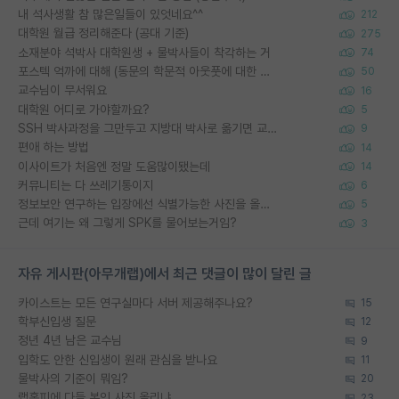
내 석사생활 참 많은일들이 있엇네요^^
212
대학원 월급 정리해준다 (공대 기준)
275
소재분야 석박사 대학원생 + 물박사들이 착각하는 거
74
포스텍 억까에 대해 (동문의 학문적 아웃풋에 대한 반박)
50
교수님이 무서워요
16
대학원 어디로 가야할까요?
5
SSH 박사과정을 그만두고 지방대 박사로 옮기면 교수의 꿈은 끝일까요?
9
편애 하는 방법
14
이사이트가 처음엔 정말 도움많이됐는데
14
커뮤니티는 다 쓰레기통이지
6
정보보안 연구하는 입장에선 식별가능한 사진을 올리는건 비추이긴함
5
근데 여기는 왜 그렇게 SPK를 물어보는거임?
3
자유 게시판(아무개랩)에서 최근 댓글이 많이 달린 글
카이스트는 모든 연구실마다 서버 제공해주나요?
15
학부신입생 질문
12
정년 4년 남은 교수님
9
입학도 안한 신입생이 원래 관심을 받나요
11
물박사의 기준이 뭐임?
20
랩홈피에 다들 본인 사진 올리냐
23