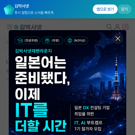
김박사넷
앱으로 보기
닫기
푸시 알림으로 소식을 빠르게
커뮤니티 홈
자유 게시판(아무개랩)
대학원생 모집
대학원 고민
국내대학원 정보
무기력한 임마누엘 칸트
연구실&오픈랩
2023.11.21
4
1734
커뮤니티
커뮤니티 홈
전체글보기
베스트 게시판
IF 명예의전당