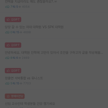
컨택을 지금이라도 해도 괜찮을까요?.ㅠ
7
5
4054
김GPT
당장 갈 수 있는 자대 대학원 VS SPK 대학원
0
15
4698
김GPT
안녕하세요. 대학원 진학에 고민이 있어서 조언을 구하고자 글을 작성해봅니다.
8
6
2469
김GPT
정출연 석박통합 vs 유니스트
5
15
7703
명예의전당
신임 교수인데 학생분들 건강 챙기세요