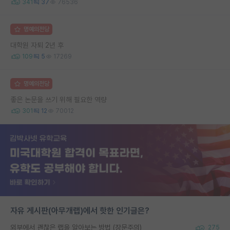
341
37
76536
명예의전당
대학원 자퇴 2년 후
109
5
17269
명예의전당
좋은 논문을 쓰기 위해 필요한 역량
301
12
70012
자유 게시판(아무개랩)에서 핫한 인기글은?
외부에서 괜찮은 랩을 알아보는 방법 (장문주의)
275