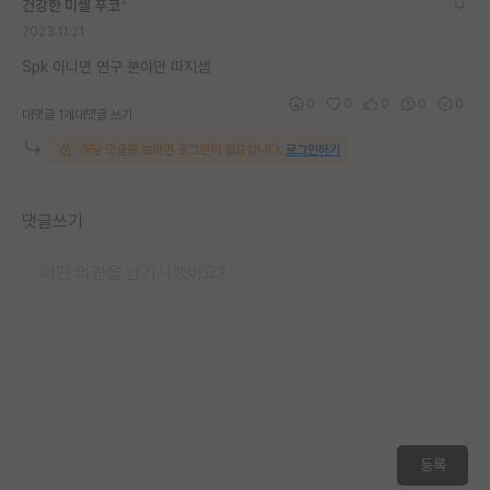
건강한 미셸 푸코
*
재팬라운지 🌸
2023.11.21
Spk 아니면 연구 분야만 따지셈
0
0
0
0
0
대댓글 1개
대댓글 쓰기
해당 댓글을 보려면 로그인이 필요합니다.
로그인하기
댓글쓰기
등록