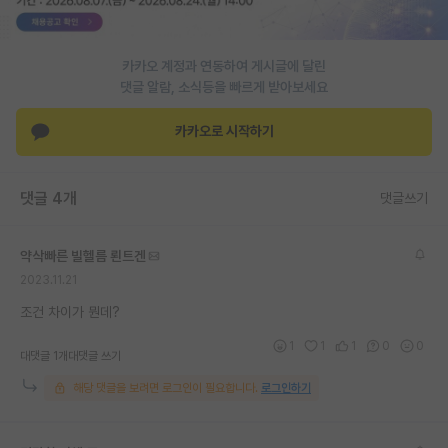
PI 전용 게시판
카카오 계정과 연동하여 게시글에 달린
인문사회 계열 게시판
댓글 알람, 소식등을 빠르게 받아보세요
특수/전문대학원 게시판
카카오로 시작하기
반도체/AI 게시판
장학금/장학생 게시판
댓글 4개
댓글쓰기
학술 정보 게시판
약삭빠른 빌헬름 뢴트겐
홍보 게시판
2023.11.21
커리어
조건 차이가 뭔데?
1
1
1
0
0
유학교육
대댓글 1개
대댓글 쓰기
해당 댓글을 보려면 로그인이 필요합니다.
로그인하기
이벤트
반도체 아카데미