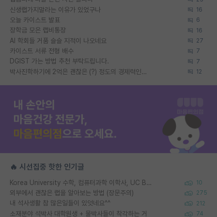
신생랩가지말라는 이유가 있었구나
16
오늘 카이스트 발표
6
장학금 모은 랩비통장
16
AI 학회들 거품 슬슬 지적이 나오네요
27
카이스트 서류 전형 배수
7
DGIST 가는 방법 추천 부탁드립니다.
7
박사진학하기에 2억은 괜찮은 (?) 정도의 경제력인가요
12
🔥 시선집중 핫한 인기글
Korea University 수학, 컴퓨터과학 이학사, UC Berkeley 산업공학 대학원 공학박사가 되는 것은 쉽지 않겠죠?
10
외부에서 괜찮은 랩을 알아보는 방법 (장문주의)
275
내 석사생활 참 많은일들이 있엇네요^^
212
소재분야 석박사 대학원생 + 물박사들이 착각하는 거
74