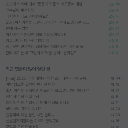
포스텍 억까에 대해 (동문의 학문적 아웃풋에 대한 반박)
50
교수님이 무서워요
16
대학원 어디로 가야할까요?
5
SSH 박사과정을 그만두고 지방대 박사로 옮기면 교수의 꿈은 끝일까요?
9
편애 하는 방법
14
이사이트가 처음엔 정말 도움많이됐는데
14
커뮤니티는 다 쓰레기통이지
6
정보보안 연구하는 입장에선 식별가능한 사진을 올리는건 비추이긴함
5
근데 여기는 왜 그렇게 SPK를 물어보는거임?
3
최근 댓글이 많이 달린 글
[무료] 2026 미국 대학원 유학 스타터팩 - 가이드북 & 합격자 컨택메일 템플릿
647
미박 탑스쿨 유학이 빡세진 이유
19
혹시 이정도 스펙이면 어느정도 잡고 준비해야하나요?
14
정년 4년 남은 교수님
9
입학도 안한 신입생이 원래 관심을 받나요
11
물박사의 기준이 뭐임?
20
랩홈피에 다들 본인 사진 올리냐
23
신생랩가지말라는 이유가 있었구나
16
장학금 모은 랩비통장
16