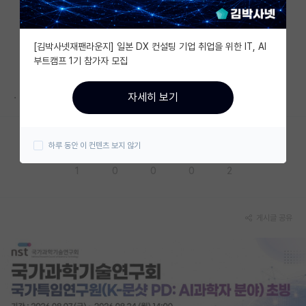
자유 게시판(아무개랩)
[김박사넷재팬라운지] 일본 DX 컨설팅 기업 취업을 위한 IT, AI
미국 유학 게시판
부트캠프 1기 참가자 모집
미국 대학원 합격 후기 게시판
.
자세히 보기
대학원생 모집 게시판
대학원 합격 후기 게시판
하루 동안 이 컨텐츠 보지 않기
응원해요
공감해요
추천해요
궁금해요
별로에요
연구실(PI) 홍보 게시판
1
0
0
0
2
석박사 채용 정보 게시판
임용 정보 게시판
게시글 공유
학부 인턴 게시판
취업 게시판
임용 후기 게시판