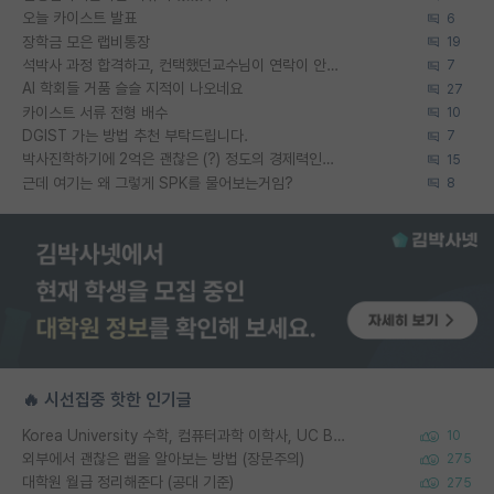
오늘 카이스트 발표
6
장학금 모은 랩비통장
19
석박사 과정 합격하고, 컨택했던교수님이 연락이 안됩니다...
7
AI 학회들 거품 슬슬 지적이 나오네요
27
카이스트 서류 전형 배수
10
DGIST 가는 방법 추천 부탁드립니다.
7
박사진학하기에 2억은 괜찮은 (?) 정도의 경제력인가요
15
근데 여기는 왜 그렇게 SPK를 물어보는거임?
8
🔥 시선집중 핫한 인기글
Korea University 수학, 컴퓨터과학 이학사, UC Berkeley 산업공학 대학원 공학박사가 되는 것은 쉽지 않겠죠?
10
외부에서 괜찮은 랩을 알아보는 방법 (장문주의)
275
대학원 월급 정리해준다 (공대 기준)
275