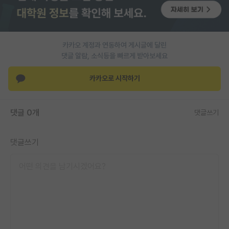
PI 전용 게시판
인문사회 계열 게시판
카카오 계정과 연동하여 게시글에 달린
댓글 알람, 소식등을 빠르게 받아보세요
특수/전문대학원 게시판
반도체/AI 게시판
카카오로 시작하기
장학금/장학생 게시판
댓글 0개
댓글쓰기
학술 정보 게시판
홍보 게시판
댓글쓰기
커리어
유학교육
이벤트
반도체 아카데미