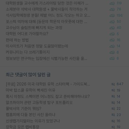
대학원생들 교수에게 가스라이팅 당한 것은 이해가 갑니다. 안타깝네요.
119
소재분야 석박사 대학원생 + 물박사들이 착각하는 거
76
석사입학예정생 분들! 제발 어느 정도 각오는 하고 오세요.
156
포스텍 억까에 대해 (동문의 학문적 아웃풋에 대한 반박)
50
교수님이 슬럼프에 빠지게 되는 과정
40
대학원 어디로 가야할까요?
5
편애 하는 방법
16
이사이트가 처음엔 정말 도움많이됐는데
14
커뮤니티는 다 쓰레기통이지
6
정보보안 연구하는 입장에선 식별가능한 사진을 올리는건 비추이긴함
6
최근 댓글이 많이 달린 글
[무료] 2026 미국 대학원 유학 스타터팩 - 가이드북 & 합격자 컨택메일 템플릿
647
미박 탑스쿨 유학이 빡세진 이유
19
혹시 이정도 스펙이면 어느정도 잡고 준비해야하나요?
14
알츠하이머 관련 고등학생 탐구 포트폴리오
14
물박사의 기준이 뭐임?
22
랩홈피에 다들 본인 사진 올리냐
23
신생랩가지말라는 이유가 있었구나
16
장학금 모은 랩비통장
19