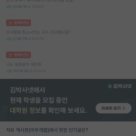
96
19
23649
명예의전당
이사할때 청소시키는 교수 신고해도됨?
92
76
60936
명예의전당
나는 포항살이 대만족
160
82
63439
자유 게시판(아무개랩)에서 핫한 인기글은?