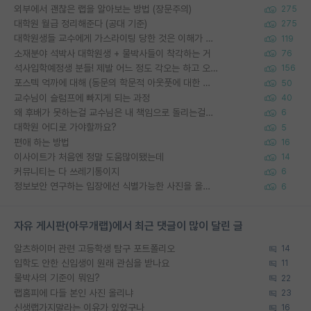
외부에서 괜찮은 랩을 알아보는 방법 (장문주의)
275
대학원 월급 정리해준다 (공대 기준)
275
대학원생들 교수에게 가스라이팅 당한 것은 이해가 갑니다. 안타깝네요.
119
소재분야 석박사 대학원생 + 물박사들이 착각하는 거
76
석사입학예정생 분들! 제발 어느 정도 각오는 하고 오세요.
156
포스텍 억까에 대해 (동문의 학문적 아웃풋에 대한 반박)
50
교수님이 슬럼프에 빠지게 되는 과정
40
왜 후배가 못하는걸 교수님은 내 책임으로 돌리는걸까요?
6
대학원 어디로 가야할까요?
5
편애 하는 방법
16
이사이트가 처음엔 정말 도움많이됐는데
14
커뮤니티는 다 쓰레기통이지
6
정보보안 연구하는 입장에선 식별가능한 사진을 올리는건 비추이긴함
6
자유 게시판(아무개랩)에서 최근 댓글이 많이 달린 글
알츠하이머 관련 고등학생 탐구 포트폴리오
14
입학도 안한 신입생이 원래 관심을 받나요
11
물박사의 기준이 뭐임?
22
랩홈피에 다들 본인 사진 올리냐
23
신생랩가지말라는 이유가 있었구나
16