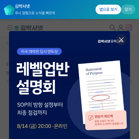
김박사넷
앱으로 보기
닫기
푸시 알림으로 소식을 빠르게
커뮤니티 홈
자유 게시판(아무개랩)
대학원생 모집
대학원고민
국내대학원 정보
행복한 찰스 배비지
연구실&오픈랩
2024.10.15
0
1131
커뮤니티
커뮤니티 홈
전체글보기
베스트 게시판
IF 명예의전당