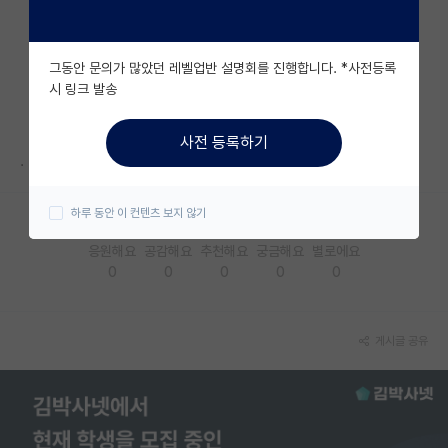
자유 게시판(아무개랩)
그동안 문의가 많았던 레벨업반 설명회를 진행합니다. *사전등록
미국 유학 게시판
시 링크 발송
미국 대학원 합격 후기 게시판
사전 등록하기
대학원생 모집 게시판
.
대학원 합격 후기 게시판
하루 동안 이 컨텐츠 보지 않기
연구실(PI) 홍보 게시판
응원해요
공감해요
추천해요
궁금해요
별로에요
0
0
0
0
0
석박사 채용 정보 게시판
임용 정보 게시판
게시글 공유
학부 인턴 게시판
취업 게시판
임용 후기 게시판