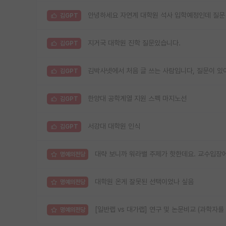
안녕하세요 자연계 대학원 석사 입학예정인데 질문
김GPT
지거국 대학원 진학 질문있습니다.
김GPT
김박사넷에서 처음 글 쓰는 사람입니다, 질문이 있어
김GPT
한양대 공학계열 지원 스펙 마지노선
김GPT
서강대 대학원 인식
김GPT
대략 보니까 워라밸 주제가 핫한데요. 교수입장에
명예의전당
대학원 온게 잘못된 선택이었나 싶음
명예의전당
[일반랩 vs 대가랩] 연구 및 논문비교 (과학자를
명예의전당