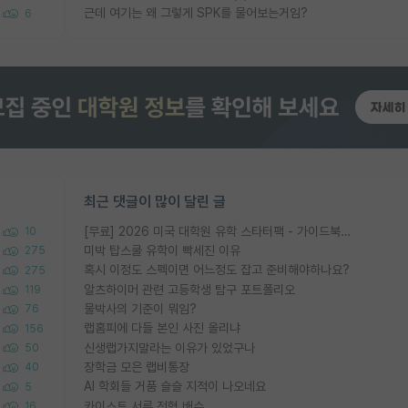
근데 여기는 왜 그렇게 SPK를 물어보는거임?
6
최근 댓글이 많이 달린 글
[무료] 2026 미국 대학원 유학 스타터팩 - 가이드북 & 합격자 컨택메일 템플릿
10
미박 탑스쿨 유학이 빡세진 이유
275
혹시 이정도 스펙이면 어느정도 잡고 준비해야하나요?
275
알츠하이머 관련 고등학생 탐구 포트폴리오
119
물박사의 기준이 뭐임?
76
랩홈피에 다들 본인 사진 올리냐
156
신생랩가지말라는 이유가 있었구나
50
장학금 모은 랩비통장
40
AI 학회들 거품 슬슬 지적이 나오네요
5
카이스트 서류 전형 배수
16