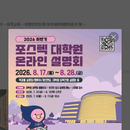
어
유학교육
이벤트
반도체 아카데미
재팬라운지 🌸
스크랩
신고하