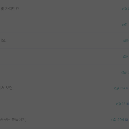
 몇 가지만요
요..
서 보면,
124
121
 꿈꾸는 분들에게)
404