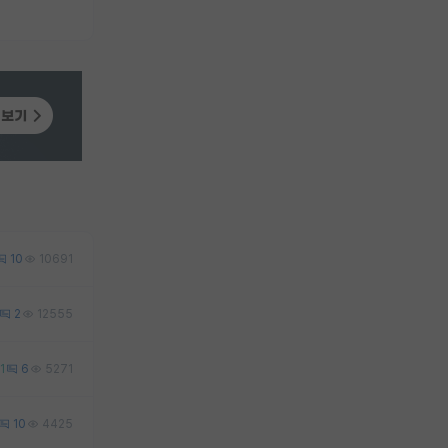
10
10691
2
12555
1
6
5271
10
4425