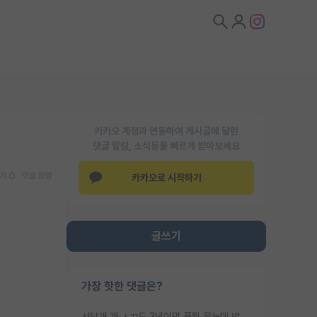
카카오 계정과 연동하여 게시글에 달린
댓글 알람, 소식등을 빠르게 받아보세요
기
댓글 알람
카카오로 시작하기
글쓰기
가장 핫한 댓글은?
서당개 개 ㅅㄲ도 3년이면 풍월 읊는데 박사 5년 이상 대리고 있으면서 물된건 교수 탓 맞는ㄱ게 거기가 서당이 아니란 소리임