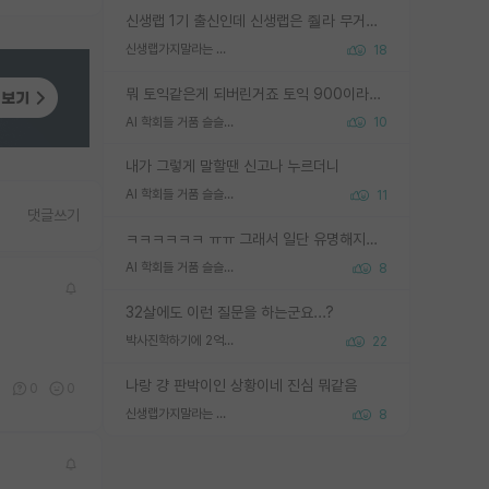
신생랩 1기 출신인데 신생랩은 줠라 무거운 바벨 같은거임. 들면 대박인데 못들면 깔려 죽음. 아무도 알려주지 않는 환경에서 자생해야하지만, 일단 살아남았다면 그 어떤 사람보다 악착같고 생존력 높은 사람으로 거듭날 수 있음
신생랩가지말라는 이유가 있었구나
18
뭐 토익같은게 되버린거죠 토익 900이라고 영어잘하는건 아닙니다만 잘하는사람은 다 900을 넘는 그런
AI 학회들 거품 슬슬 지적이 나오네요
10
내가 그렇게 말할땐 신고나 누르더니
AI 학회들 거품 슬슬 지적이 나오네요
11
댓글쓰기
ㅋㅋㅋㅋㅋㅋ ㅠㅠ 그래서 일단 유명해지는게 중요한거같습니다
AI 학회들 거품 슬슬 지적이 나오네요
8
32살에도 이런 질문을 하는군요...?
박사진학하기에 2억은 괜찮은 (?) 정도의 경제력인가요
22
나랑 걍 판박이인 상황이네 진심 뭐같음
1
0
0
신생랩가지말라는 이유가 있었구나
8