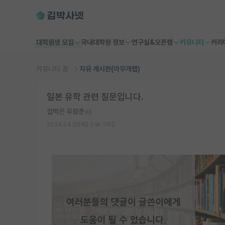
대학원생 모집
국내대학원 정보
연구실&오픈랩
커뮤니티
커리
커뮤니티 홈
자유 게시판(아무개랩)
일본 유학 관련 질문입니다.
겁먹은 우장춘
2024.04.06
2
1162