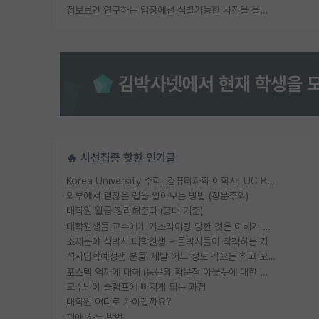
정보보안 연구하는 입장에선 식별가능한 사진을 올리는건 비추이긴함
🔥 시선집중 핫한 인기글
Korea University 수학, 컴퓨터과학 이학사, UC Berkeley 산업공학 대학원 공학박사가 되는 것은 쉽지 않겠죠?
외부에서 괜찮은 랩을 알아보는 방법 (장문주의)
대학원 월급 정리해준다 (공대 기준)
대학원생들 교수에게 가스라이팅 당한 것은 이해가 갑니다. 안타깝네요.
소재분야 석박사 대학원생 + 물박사들이 착각하는 거
석사입학예정생 분들! 제발 어느 정도 각오는 하고 오세요.
포스텍 억까에 대해 (동문의 학문적 아웃풋에 대한 반박)
교수님이 슬럼프에 빠지게 되는 과정
대학원 어디로 가야할까요?
편애 하는 방법