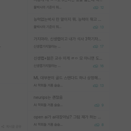
물박사의 기준이 뭐임?
12
능력없는박사 란 말이지 뭐. 능력이 뭐고 능력이 있다는게 뭔지는 사람마다 기준이 다르니까 얘기해봐야 서로 자기 기준만 얘기해서 논쟁이 끝이 안나고. 주위에서 능력있고 야심있는 신입생이 교수가 유의미한 피드백을 아예 안주면서 제대로된 과제에 참여해볼 기회도 제공하지 않고 잡일 뺑뺑이만 돌려서 맨날 단순작업만 하면서 밤새다가 눈빛이 점점 죽어가는걸 본 사람은 물박사는 교수탓이라고 하고, 교수는 이것저것 알려도 주고 기회도 주고 사수 동기 붙여주면서 어떻게든 끌고가려고 하는데 본인이 매일 뺀질거리면서 출근 하는둥마는둥 하다가 기껏 와서도 폰이나 쳐다보다가 실험 망치고 저녁약속있어서 먼저 가볼게요~ 하는걸 본 사람은 물박사는 본인탓이라고 함.
물박사의 기준이 뭐임?
13
가지마라. 신생랩이고 내가 석사 3학기차인데 최고참인데 나도 아무것도 모르는데 교수가 후배들 왜 논문 교육 안시키냐. 논문 왜 안 써오냐 닦달한다
.
신생랩가지말라는 이유가 있었구나
17
신생랩+젊은 교수 이게 ㄹㅇ 모 아니면 도인듯.
신생랩가지말라는 이유가 있었구나
16
ML 대부분이 골드 스탠다드 하나 상정해놓고 (벤치마크 데이터셋이 여러 개면 여러 개 상정) 그거 얼마나 잘 맞추나 싸움임 가끔 번뜩이는 설계 철학을 보여주는 논문들도 있지만 대부분 그거 성적 얼마나 더 올리느라에 혈안이 되어 있는 측면이 잇음
AI 학회들 거품 슬슬 지적이 나오네요
13
neurips는 괜찮음
AI 학회들 거품 슬슬 지적이 나오네요
9
open ai가 ai대장아님? 그럼 쟤가 하는 말이 다 맞겠네
AI 학회들 거품 슬슬 지적이 나오네요
8
게시글 공유