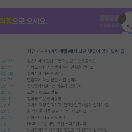
자유 게시판(아무개랩)에서 최근 댓글이 많이 달린 글
알츠하이머 관련 고등학생 탐구 포트폴리오
275
입학도 안한 신입생이 원래 관심을 받나요
275
물박사의 기준이 뭐임?
119
랩홈피에 다들 본인 사진 올리냐
76
신생랩가지말라는 이유가 있었구나
156
오늘 카이스트 발표
50
장학금 모은 랩비통장
40
석박사 과정 합격하고, 컨택했던교수님이 연락이 안됩니다...
6
AI 학회들 거품 슬슬 지적이 나오네요
5
카이스트 서류 전형 배수
16
DGIST 가는 방법 추천 부탁드립니다.
14
박사진학하기에 2억은 괜찮은 (?) 정도의 경제력인가요
6