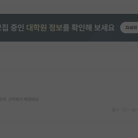
망순위 고려해서 배정돼요
0
1