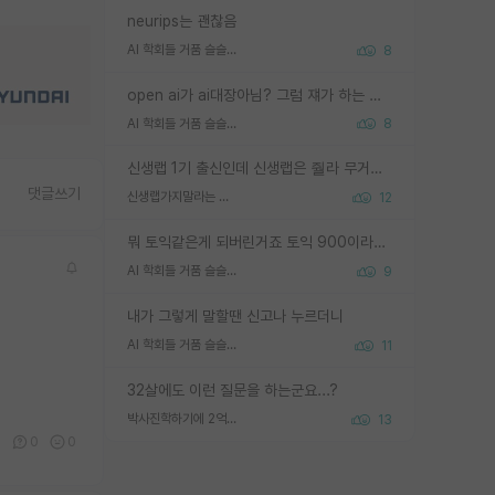
neurips는 괜찮음
AI 학회들 거품 슬슬 지적이 나오네요
8
open ai가 ai대장아님? 그럼 쟤가 하는 말이 다 맞겠네
AI 학회들 거품 슬슬 지적이 나오네요
8
신생랩 1기 출신인데 신생랩은 줠라 무거운 바벨 같은거임. 들면 대박인데 못들면 깔려 죽음. 아무도 알려주지 않는 환경에서 자생해야하지만, 일단 살아남았다면 그 어떤 사람보다 악착같고 생존력 높은 사람으로 거듭날 수 있음
댓글쓰기
신생랩가지말라는 이유가 있었구나
12
뭐 토익같은게 되버린거죠 토익 900이라고 영어잘하는건 아닙니다만 잘하는사람은 다 900을 넘는 그런
AI 학회들 거품 슬슬 지적이 나오네요
9
내가 그렇게 말할땐 신고나 누르더니
AI 학회들 거품 슬슬 지적이 나오네요
11
32살에도 이런 질문을 하는군요...?
박사진학하기에 2억은 괜찮은 (?) 정도의 경제력인가요
13
0
0
0