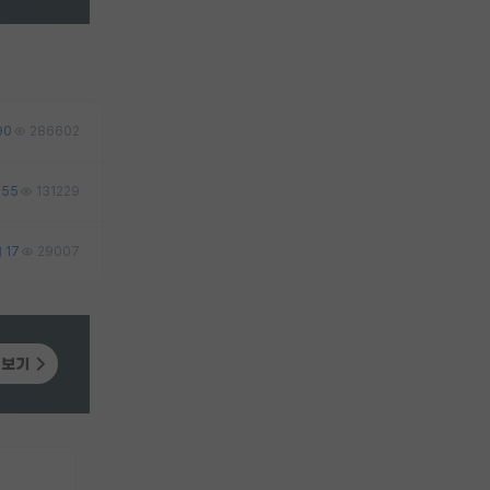
90
286602
55
131229
17
29007