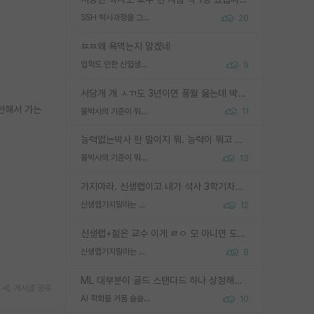
SSH 박사과정을 그만두고 지방대 박사로 옮기면 교수의 꿈은 끝일까요?
20
ㅉㅉ왜 욕먹는지 알겠네
입학도 안한 신입생이 원래 관심을 받나요
9
서당개 개 ㅅㄲ도 3년이면 풍월 읊는데 박사 5년 이상 대리고 있으면서 물된건 교수 탓 맞는ㄱ게 거기가 서당이 아니란 소리임
천해서 가는
물박사의 기준이 뭐임?
11
능력없는박사 란 말이지 뭐. 능력이 뭐고 능력이 있다는게 뭔지는 사람마다 기준이 다르니까 얘기해봐야 서로 자기 기준만 얘기해서 논쟁이 끝이 안나고. 주위에서 능력있고 야심있는 신입생이 교수가 유의미한 피드백을 아예 안주면서 제대로된 과제에 참여해볼 기회도 제공하지 않고 잡일 뺑뺑이만 돌려서 맨날 단순작업만 하면서 밤새다가 눈빛이 점점 죽어가는걸 본 사람은 물박사는 교수탓이라고 하고, 교수는 이것저것 알려도 주고 기회도 주고 사수 동기 붙여주면서 어떻게든 끌고가려고 하는데 본인이 매일 뺀질거리면서 출근 하는둥마는둥 하다가 기껏 와서도 폰이나 쳐다보다가 실험 망치고 저녁약속있어서 먼저 가볼게요~ 하는걸 본 사람은 물박사는 본인탓이라고 함.
물박사의 기준이 뭐임?
13
가지마라. 신생랩이고 내가 석사 3학기차인데 최고참인데 나도 아무것도 모르는데 교수가 후배들 왜 논문 교육 안시키냐. 논문 왜 안 써오냐 닦달한다
신생랩가지말라는 이유가 있었구나
12
신생랩+젊은 교수 이게 ㄹㅇ 모 아니면 도인듯.
신생랩가지말라는 이유가 있었구나
9
ML 대부분이 골드 스탠다드 하나 상정해놓고 (벤치마크 데이터셋이 여러 개면 여러 개 상정) 그거 얼마나 잘 맞추나 싸움임 가끔 번뜩이는 설계 철학을 보여주는 논문들도 있지만 대부분 그거 성적 얼마나 더 올리느라에 혈안이 되어 있는 측면이 잇음
게시글 공유
AI 학회들 거품 슬슬 지적이 나오네요
10