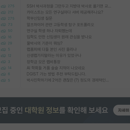
SSH 박사과정을 그만두고 지방대 박사로 옮기면 교수의 꿈은 끝일까요?
275
카이스트는 모든 연구실마다 서버 제공해주나요?
212
학부신입생 질문
275
알츠하이머 관련 고등학생 탐구 포트폴리오
73
연구실 학생 하나 자퇴했는데
50
입학도 안한 신입생이 원래 관심을 받나요
16
물박사의 기준이 뭐임?
29
랩홈피에 다들 본인 사진 올리냐
5
신생랩가지말라는 이유가 있었구나
12
장학금 모은 랩비통장
3
AI 학회들 거품 슬슬 지적이 나오네요
14
DGIST 가는 방법 추천 부탁드립니다.
6
박사진학하기에 2억은 괜찮은 (?) 정도의 경제력인가요
5