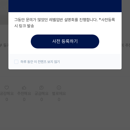
그동안 문의가 많았던 레벨업반 설명회를 진행합니다. *사전등록
시 링크 발송
사전 등록하기
부 동기가 그렇게 하고있는데 저도 관심이 있어서 알아보는중인데 보통 교수님이 추
하루 동안 이 컨텐츠 보지 않기
공감해요
추천해요
궁금해요
별로에요
0
0
0
0