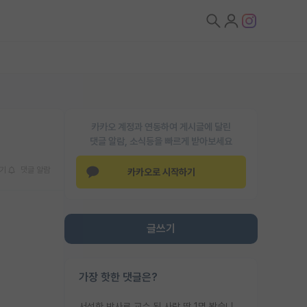
카카오 계정과 연동하여 게시글에 달린
댓글 알람, 소식등을 빠르게 받아보세요
기
댓글 알람
카카오로 시작하기
글쓰기
가장 핫한 댓글은?
서성한 박사로 교수 된 사람 딱 1명 봤습니다. 근데 지방대 박사로 교수된 거는 기적이 일어나야되요. 서성한 학부부터여도 빡센게 교수임용일텐데 지방대박사로 무슨 교수가 되나요...... 중소기업/중견기업 팀장급/연구소장급이나 될거 같네요.