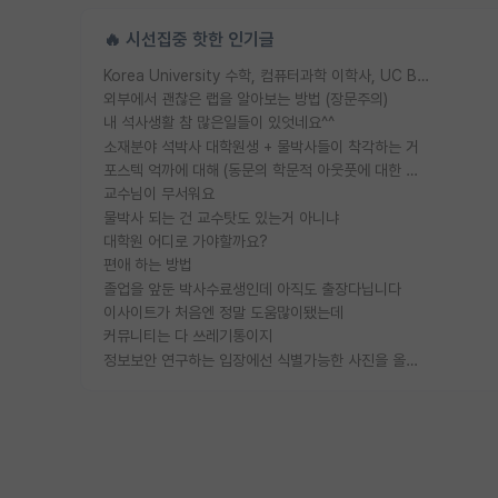
🔥 시선집중 핫한 인기글
Korea University 수학, 컴퓨터과학 이학사, UC Berkeley 산업공학 대학원 공학박사가 되는 것은 쉽지 않겠죠?
외부에서 괜찮은 랩을 알아보는 방법 (장문주의)
내 석사생활 참 많은일들이 있엇네요^^
소재분야 석박사 대학원생 + 물박사들이 착각하는 거
포스텍 억까에 대해 (동문의 학문적 아웃풋에 대한 반박)
교수님이 무서워요
물박사 되는 건 교수탓도 있는거 아니냐
대학원 어디로 가야할까요?
편애 하는 방법
졸업을 앞둔 박사수료생인데 아직도 출장다닙니다
이사이트가 처음엔 정말 도움많이됐는데
커뮤니티는 다 쓰레기통이지
정보보안 연구하는 입장에선 식별가능한 사진을 올리는건 비추이긴함