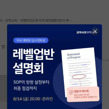
어
유학교육
이벤트
반도체 아카데미
재팬라운지 🌸
 몇 가지만요
스크랩
신고하