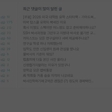
최근 댓글이 많이 달린 글
[무료] 2026 미국 대학원 유학 스타터팩 - 가이드북 & 합격자 컨택메일 템플릿
10
미박 탑스쿨 유학이 빡세진 이유
275
혹시 이정도 스펙이면 어느정도 잡고 준비해야하나요?
212
SSH 박사과정을 그만두고 지방대 박사로 옮기면 교수의 꿈은 끝일까요?
73
카이스트는 모든 연구실마다 서버 제공해주나요?
50
연구실 학생 하나 자퇴했는데
16
입학도 안한 신입생이 원래 관심을 받나요
29
물박사의 기준이 뭐임?
5
랩홈피에 다들 본인 사진 올리냐
12
신생랩가지말라는 이유가 있었구나
3
장학금 모은 랩비통장
14
AI 학회들 거품 슬슬 지적이 나오네요
6
박사진학하기에 2억은 괜찮은 (?) 정도의 경제력인가요
5