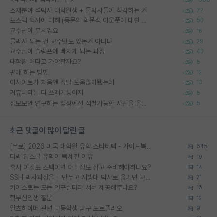
소재분야 석박사 대학원생 + 물박사들이 착각하는 거
72
포스텍 억까에 대해 (동문의 학문적 아웃풋에 대한 반박)
50
교수님이 무서워요
16
물박사 되는 건 교수탓도 있는거 아니냐
29
교수님이 슬럼프에 빠지게 되는 과정
40
대학원 어디로 가야할까요?
5
편애 하는 방법
12
이사이트가 처음엔 정말 도움많이됐는데
13
커뮤니티는 다 쓰레기통이지
5
정보보안 연구하는 입장에선 식별가능한 사진을 올리는건 비추이긴함
5
최근 댓글이 많이 달린 글
[무료] 2026 미국 대학원 유학 스타터팩 - 가이드북 & 합격자 컨택메일 템플릿
645
미박 탑스쿨 유학이 빡세진 이유
19
혹시 이정도 스펙이면 어느정도 잡고 준비해야하나요?
14
SSH 박사과정을 그만두고 지방대 박사로 옮기면 교수의 꿈은 끝일까요?
21
카이스트는 모든 연구실마다 서버 제공해주나요?
15
학부신입생 질문
12
알츠하이머 관련 고등학생 탐구 포트폴리오
9