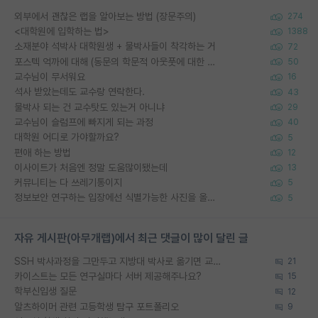
외부에서 괜찮은 랩을 알아보는 방법 (장문주의)
274
<대학원에 입학하는 법>
1388
소재분야 석박사 대학원생 + 물박사들이 착각하는 거
72
포스텍 억까에 대해 (동문의 학문적 아웃풋에 대한 반박)
50
교수님이 무서워요
16
석사 받았는데도 교수랑 연락한다.
43
물박사 되는 건 교수탓도 있는거 아니냐
29
교수님이 슬럼프에 빠지게 되는 과정
40
대학원 어디로 가야할까요?
5
편애 하는 방법
12
이사이트가 처음엔 정말 도움많이됐는데
13
커뮤니티는 다 쓰레기통이지
5
정보보안 연구하는 입장에선 식별가능한 사진을 올리는건 비추이긴함
5
자유 게시판(아무개랩)에서 최근 댓글이 많이 달린 글
SSH 박사과정을 그만두고 지방대 박사로 옮기면 교수의 꿈은 끝일까요?
21
카이스트는 모든 연구실마다 서버 제공해주나요?
15
학부신입생 질문
12
알츠하이머 관련 고등학생 탐구 포트폴리오
9