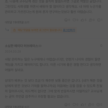
죠. 나중에 교수님께 겪은 것을 솔직히 말씀드리면 그걸로 역할은 끝입니다.
그런것도 사회생활 하면서 배워야 할 점이라고 생각해요. 내 아래 누군가를
관리하고 가르친다는게 원래 혼자 연구하는것보다 훨씬 어렵습니다.
0
0
5
0
1
대댓글 1개
대댓글 쓰기
해당 댓글을 보려면 로그인이 필요합니다.
로그인하기
소심한 에이다 러브레이스
2024.03.29
사람 관리하는 일은 누구에게나 어렵습니다만, 언젠가 나이와 경험이 들면
책임을 가지고 해야하기도 합니다. 이른 시기에 좋은 경험 한다고 생각하면
어떨까 싶네요.
상대가 베푸는 것 보다 조금 더 해주면 보통 중간은 갑니다. (내가 해준 것을
남에게 받은 것보다 기억을 잘하니까요) 처음에는 감을 잡을 수 있도록 친절
히 알려주시되, 피드백이 없다면 그에 맞게 반응하시면 어떨까요? 교수님께
는 굳이 무언갈 감추거나 과장할 필요는 없습니다.
0
0
1
0
0
대댓글 1개
대댓글 쓰기