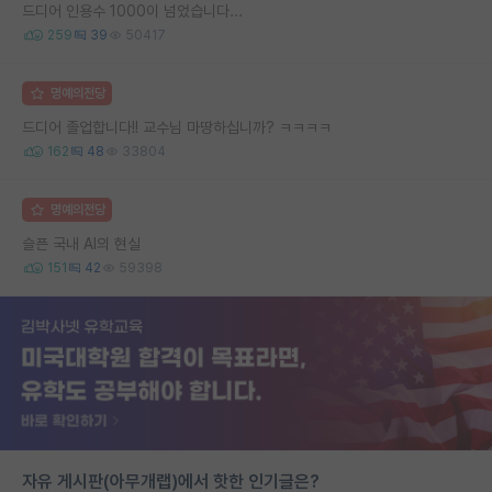
드디어 인용수 1000이 넘었습니다...
259
39
50417
명예의전당
드디어 졸업합니다!! 교수님 마땅하십니까? ㅋㅋㅋㅋ
162
48
33804
명예의전당
슬픈 국내 AI의 현실
151
42
59398
자유 게시판(아무개랩)에서 핫한 인기글은?