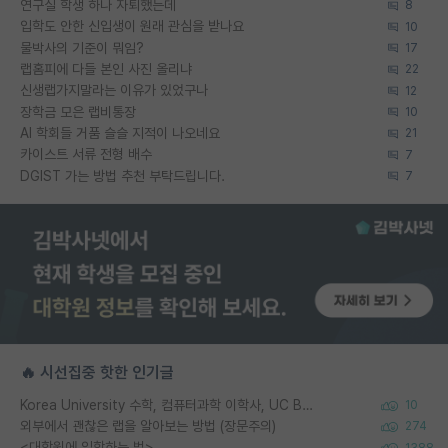
연구실 학생 하나 자퇴했는데
8
입학도 안한 신입생이 원래 관심을 받나요
10
물박사의 기준이 뭐임?
17
랩홈피에 다들 본인 사진 올리냐
22
신생랩가지말라는 이유가 있었구나
12
장학금 모은 랩비통장
10
AI 학회들 거품 슬슬 지적이 나오네요
21
카이스트 서류 전형 배수
7
DGIST 가는 방법 추천 부탁드립니다.
7
🔥 시선집중 핫한 인기글
Korea University 수학, 컴퓨터과학 이학사, UC Berkeley 산업공학 대학원 공학박사가 되는 것은 쉽지 않겠죠?
10
외부에서 괜찮은 랩을 알아보는 방법 (장문주의)
274
<대학원에 입학하는 법>
1388