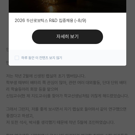
자유 게시판(아무개랩)
2026 두산로보틱스 R&D 집중채용 (~8/9)
미국 유학 게시판
미국 대학원 합격 후기 게시판
자세히 보기
대학원생 모집 게시판
안녕하세요. 올해 1학기 자대 배터리 랩실로 진학한 석사과정생 입니다.
하루 동안 이 컨텐츠 보지 않기
대학원 합격 후기 게시판
먼저, 본 내용으로 넘어가기 전에 배경을 말씀 드리고자 합니다.
연구실(PI) 홍보 게시판
저는 작년 2월에 신생된 랩실의 초기 멤버입니다.
학부생 때부터 배터리 쪽 관심이 많아, 관련 여러 대외활동, 단대 단위 배터
석박사 채용 정보 게시판
리 학술동아리 회장 등을 맡으며
신임교수(현 제 지도교수)를 찾아가 학교선생님처럼 귀찮게 해드렸었습니다.
임용 정보 게시판
학부 인턴 게시판
그래서 그런지, 저를 좋게 보시면서 자기 랩실로 들어와서 같이 연구했으면
좋겠다고 하셨고,
취업 게시판
저 또한 석사, 박사를 생각했기 때문에 작년 5월에 조인하였습니다.
임용 후기 게시판