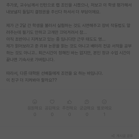
추가로, 교수님께서 인턴으로 랩 조인을 시켰으나, 저보고 이 학생 평가해서
재팬라운지 🌸
내보낼지 들일지 결정권을 주신다 하셔서 더 부담이에요.
제가 근 2달 간 학생을 불러서 실험하는 것도 시연해주고 장비 작동법도 알
려주는데 필기도 안하고 고개만 끄덕거려서 참...
아직 초반이니 지켜보고 있는 중 입니다만 근무 태도도 영...
제가 읽어보라고 준 리뷰 논문을 읽는 것도 아니고 배터리 전공 서적을 공부
하는 것도 아니고.. 퇴근시간이 정해진 바는 없지만, 본인 정규 수업 시간이
끝나면 기숙사로 가버립니다.
따라서, 다른 대학원 선배들에게 조언을 요 하는 바입니다.
이 친구 더 지켜봐야 할까요??
응원해요
공감해요
추천해요
궁금해요
별로에요
0
0
0
0
1
게시글 공유