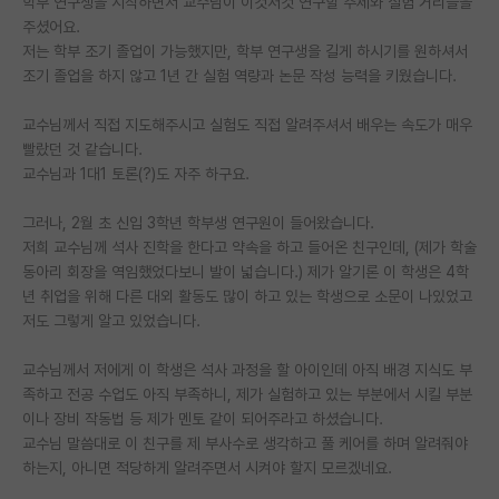
학부 연구생을 시작하면서 교수님이 이것저것 연구할 주제와 실험 거리들을
주셨어요.
PI 전용 게시판
저는 학부 조기 졸업이 가능했지만, 학부 연구생을 길게 하시기를 원하셔서
조기 졸업을 하지 않고 1년 간 실험 역량과 논문 작성 능력을 키웠습니다.
인문사회 계열 게시판
특수/전문대학원 게시판
교수님께서 직접 지도해주시고 실험도 직접 알려주셔서 배우는 속도가 매우
빨랐던 것 같습니다.
반도체/AI 게시판
교수님과 1대1 토론(?)도 자주 하구요.
장학금/장학생 게시판
그러나, 2월 초 신입 3학년 학부생 연구원이 들어왔습니다.
저희 교수님께 석사 진학을 한다고 약속을 하고 들어온 친구인데, (제가 학술
학술 정보 게시판
동아리 회장을 역임했었다보니 발이 넓습니다.) 제가 알기론 이 학생은 4학
년 취업을 위해 다른 대외 활동도 많이 하고 있는 학생으로 소문이 나있었고
홍보 게시판
저도 그렇게 알고 있었습니다.
커리어
교수님께서 저에게 이 학생은 석사 과정을 할 아이인데 아직 배경 지식도 부
유학교육
족하고 전공 수업도 아직 부족하니, 제가 실험하고 있는 부분에서 시킬 부분
이나 장비 작동법 등 제가 멘토 같이 되어주라고 하셨습니다.
이벤트
교수님 말씀대로 이 친구를 제 부사수로 생각하고 풀 케어를 하며 알려줘야
하는지, 아니면 적당하게 알려주면서 시켜야 할지 모르겠네요.
반도체 아카데미