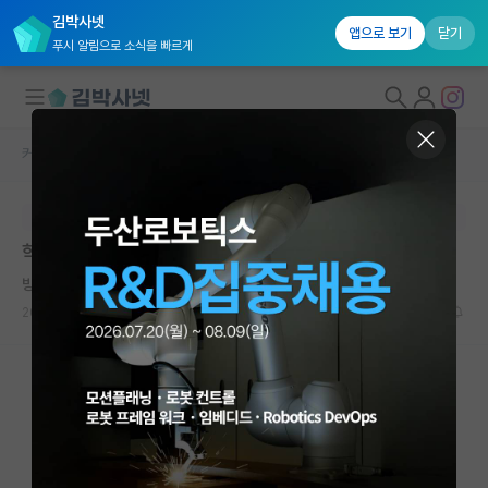
김박사넷
앱으로 보기
닫기
푸시 알림으로 소식을 빠르게
커뮤니티 홈
자유 게시판(아무개랩)
대학원생 모집
본문이 수정되지 않는 박제글입니다.
국내대학원 정보
학부 연구생 신입을 어떻게 대해야 할까요?
연구실&오픈랩
방정맞은 베르너 하이젠버그
커뮤니티
2024.03.29
13
6710
커뮤니티 홈
전체글보기
베스트 게시판
IF 명예의전당