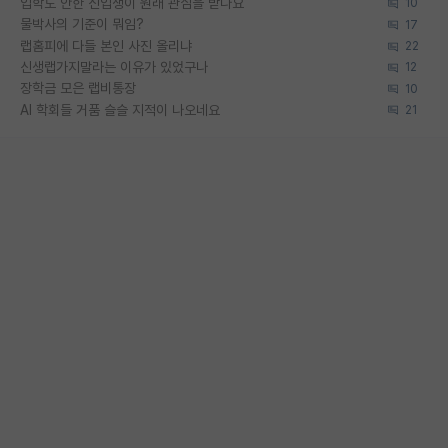
입학도 안한 신입생이 원래 관심을 받나요
10
물박사의 기준이 뭐임?
17
랩홈피에 다들 본인 사진 올리냐
22
신생랩가지말라는 이유가 있었구나
12
장학금 모은 랩비통장
10
AI 학회들 거품 슬슬 지적이 나오네요
21